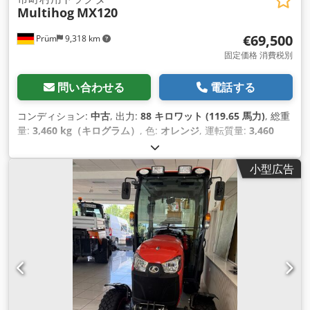
Multihog
MX120
€69,500
Prüm
9,318 km
固定価格 消費税別
問い合わせる
電話する
コンディション:
中古
, 出力:
88 キロワット (119.65 馬力)
, 総重
量:
3,460 kg（キログラム）
, 色:
オレンジ
, 運転質量:
3,460
kg（キログラム）
, 空車重量:
3,460 kg（キログラム）
, 製造年:
2022
, 稼働時間:
89 h
, 最高速度:
40 km/h
,
小型広告