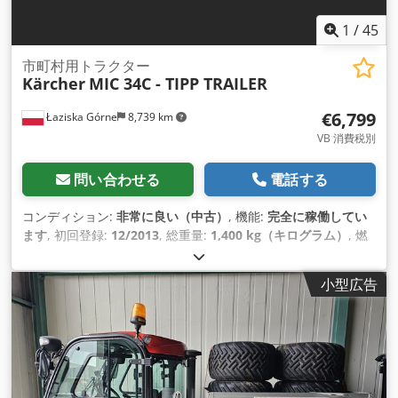
1
/
45
市町村用トラクター
Kärcher
MIC 34C - TIPP TRAILER
€6,799
Łaziska Górne
8,739 km
VB 消費税別
問い合わせる
電話する
コンディション:
非常に良い（中古）
, 機能:
完全に稼働してい
ます
, 初回登録:
12/2013
, 総重量:
1,400 kg（キログラム）
, 燃
料の種類:
ディーゼル
, 色:
黒
, アクスル構成:
2軸
, 変速方式:
ハ
イドロスタティック
, サスペンション:
鋼
, 製造年:
2013
, 稼働時
小型広告
間:
1,750 h
, 装備:
ABS（アンチロック・ブレーキ・システム）,
デファレンシャルロック, パーキングヒーター, フォグランプ,
全輪駆動, 油圧, 追加ヘッドライト
,