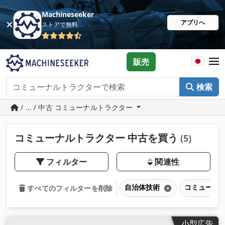
Machineseeker
アプリへ
ストアで無料
販売
検索
/ ... / 中古 コミューナルトラクター
コミューナルトラクター 中古を買う
(5)
フィルター
関連性
自治体技術
コミューナ
すべてのフィルターを削除
小型広告