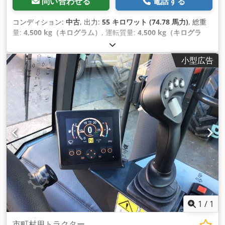
問い合わせる
電話する
コンディション:
中古
, 出力:
55 キロワット (74.78 馬力)
, 総重
量:
4,500 kg（キログラム）
, 運転質量:
4,500 kg（キログラ
ム）
, 最大積載重量:
2 kg（キログラム）
, 空車重量:
2,300
kg（キログラム）
, 製造年:
2019
, 稼働時間:
229 h
, 最高速度:
小型広告
50 km/h
,
1
/
1
市町村用トラクター