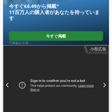
今すぐ€4.49から掲載
*
11百万人の購入者
があなたを待っていま
す
今すぐ掲載
*1件あたり/月
小型広告