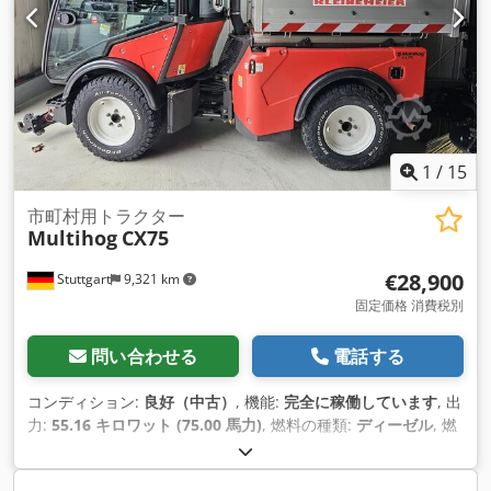
1
/
15
市町村用トラクター
Multihog
CX75
€28,900
Stuttgart
9,321 km
固定価格 消費税別
問い合わせる
電話する
コンディション:
良好（中古）
, 機能:
完全に稼働しています
, 出
力:
55.16 キロワット (75.00 馬力)
, 燃料の種類:
ディーゼル
, 燃
料:
ディーゼル
, 変速方式:
ハイドロスタティック
, 製造年:
2019
,
稼働時間:
880 h
, 装備:
全輪駆動, 油圧
,