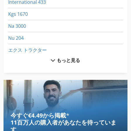
International 433
Kgs 1670
Na 3000
Nu 204
エクス トラクター
もっと見る
クローラ トラクター
コンテナ トラック
コンテナ 輸送
コンパクト トラクター
ツール 台車
今すぐ€4.49から掲載
*
11百万人の購入者
があなたを待っていま
トラクター
す