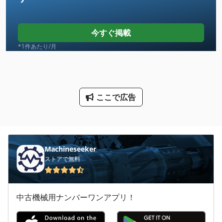
トラクター キャリア
トラクター タイヤ
今すぐ掲載
トラック
*1件あたり/月
トラック クレーン
トラック スケール
ここで広告
トラック ダンプ
トラック トラクター
トラック ローラー
Machineseeker
ストアで無料
大きな トラック
大型 トラック
中古機械用ナンバーワンアプリ！
小型トラクター