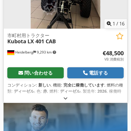
1
/
16
市町村用トラクター
Kubota
LX 401 CAB
€48,500
Heidelberg
9,293 km
VB 消費税別
問い合わせる
電話する
コンディション:
新しい
, 機能:
完全に稼働しています
, 燃料の種
類:
ディーゼル
, 色:
赤
, 燃料:
ディーゼル
, 製造年:
2026
, 稼働時
間:
3 h
, 装備:
エアコン, デファレンシャルロック, トレーラー連
結装置, 全輪駆動, 油圧, 車両登録
,