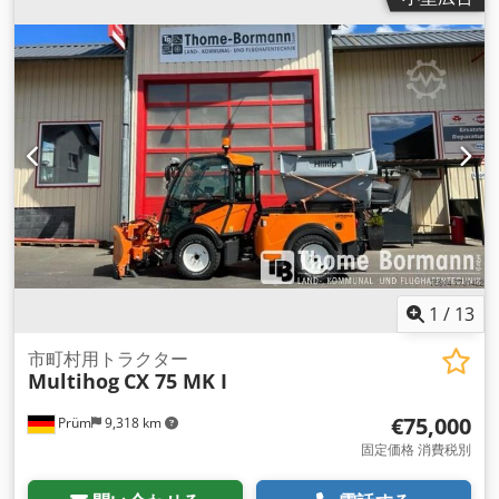
1
/
13
市町村用トラクター
Multihog
CX 75 MK I
€75,000
Prüm
9,318 km
固定価格 消費税別