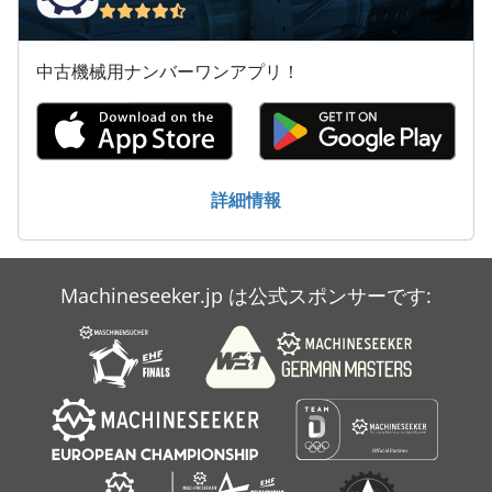
産業用掃除機
中古機械用ナンバーワンアプリ！
超音波
輸液 ポンプ
詳細情報
Machineseeker.jp は公式スポンサーです: