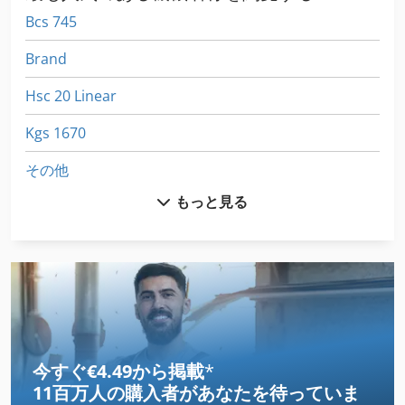
Bcs 745
Brand
Hsc 20 Linear
Kgs 1670
その他
もっと見る
その他 の アクセサリー
クランクプレス
クランプ ロッド トラック
クレーン シャーシ
クレーン シリンダー
今すぐ€4.49から掲載
*
11百万人の購入者
があなたを待っていま
クレーン スケール