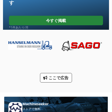
す
クレーン フック
サーボモーター
今すぐ掲載
スクラップ シャー
*1件あたり/月
スクリューポンプ
トラック クレーン
ボック コンプレッサー
ロボットセル
ここで広告
丸のこ
大きなベール プレス
建設 用 クレーン
Machineseeker
産業 用 ロボット
ストアで無料