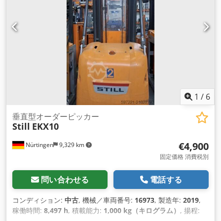
1
/
6
垂直型オーダーピッカー
Still
EKX10
€4,900
Nürtingen
9,329 km
固定価格 消費税別
問い合わせる
電話する
コンディション:
中古
, 機械／車両番号:
16973
, 製造年:
2019
,
稼働時間:
8,497 h
, 積載能力:
1,000 kg（キログラム）
, 揚程:
4,550 mm
, 荷重中心:
600 mm
, 燃料の種類:
電気
, マスト型式: