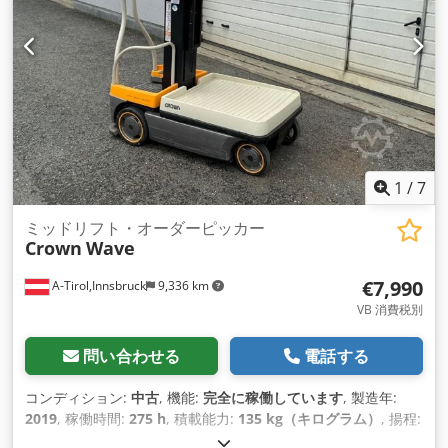
1
/
7
ミッドリフト・オーダーピッカー
Crown
Wave
€7,990
A-Tirol,Innsbruck
9,336 km
VB 消費税別
問い合わせる
電話する
コンディション:
中古
, 機能:
完全に稼働しています
, 製造年:
2019
, 稼働時間:
275 h
, 積載能力:
135 kg（キログラム）
, 揚程:
2,997 mm
, 燃料の種類:
電気
, マスト型式:
テレスコピック
, 建