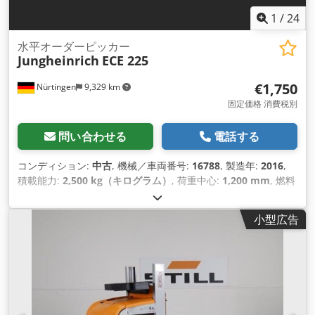
1
/
24
水平オーダーピッカー
Jungheinrich
ECE 225
€1,750
Nürtingen
9,329 km
固定価格 消費税別
問い合わせる
電話する
コンディション:
中古
, 機械／車両番号:
16788
, 製造年:
2016
,
積載能力:
2,500 kg（キログラム）
, 荷重中心:
1,200 mm
, 燃料
の種類:
電気
, マスト型式:
その他
, 建設高:
1,400 mm
, バッテリ
ー電圧:
24 V
, フォーク長:
2,400 mm
, 総重量:
1,110 kg（キロ
小型広告
グラム）
,