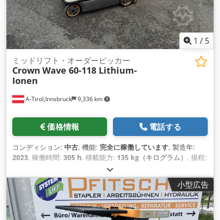
1
/
5
ミッドリフト・オーダーピッカー
Crown
Wave 60-118 Lithium-
Ionen
A-Tirol,Innsbruck
9,336 km
価格情報
電話する
コンディション:
中古
, 機能:
完全に稼働しています
, 製造年:
2023
, 稼働時間:
305 h
, 積載能力:
135 kg（キログラム）
, 揚程:
2,997 mm
, 燃料の種類:
電気
, マスト型式:
テレスコピック
, 建
設高:
1,385 mm
, 空車重量:
640 kg（キログラム）
, 全長:
小型広告
1,525 mm
, 駆動方式:
Elektro
, 建設幅:
750 mm
,