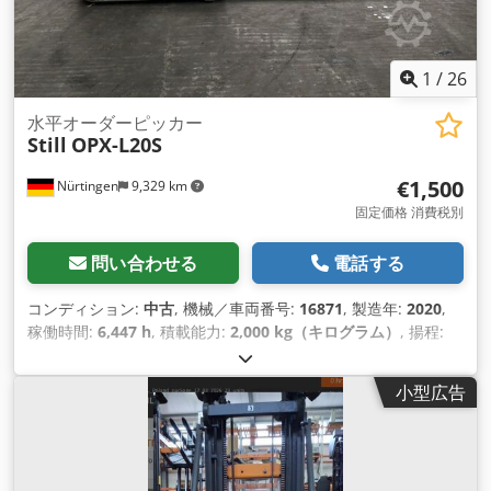
1
/
26
水平オーダーピッカー
Still
OPX-L20S
€1,500
Nürtingen
9,329 km
固定価格 消費税別
問い合わせる
電話する
コンディション:
中古
, 機械／車両番号:
16871
, 製造年:
2020
,
稼働時間:
6,447 h
, 積載能力:
2,000 kg（キログラム）
, 揚程:
800 mm
, 荷重中心:
1,200 mm
, 燃料の種類:
電気
, マスト型式:
シンプレックス
, 建設高:
1,400 mm
, バッテリー電圧:
24 V
, フ
小型広告
ォーク長:
1,150 mm
, 総重量:
1,602 kg（キログラム）
,