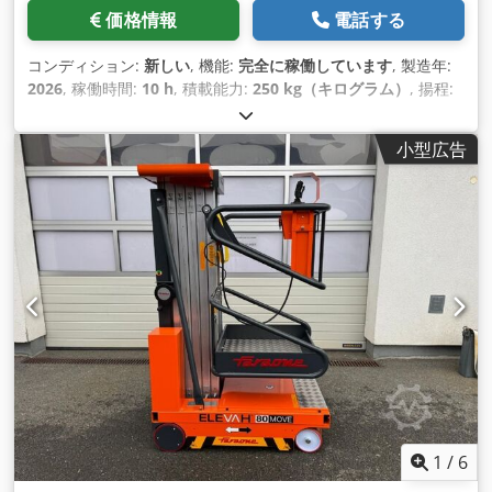
価格情報
電話する
コンディション:
新しい
, 機能:
完全に稼働しています
, 製造年:
2026
, 稼働時間:
10 h
, 積載能力:
250 kg（キログラム）
, 揚程:
7,600 mm
, 燃料の種類:
電気
, マスト型式:
テレスコピック
, 建
設高:
1,960 mm
, フォークキャリッジ幅:
760 mm
, フォーク長:
小型広告
460 mm
, 空車重量:
1,270 kg（キログラム）
, 全長:
2,080
mm
, 駆動方式:
Elektro
, 建設幅:
780 mm
,
1
/
6