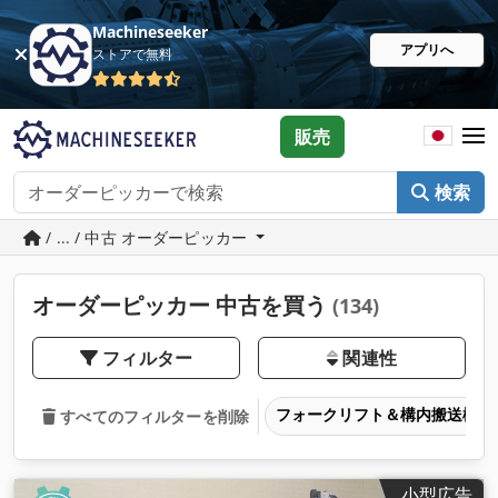
Machineseeker
アプリへ
ストアで無料
販売
検索
/ ... / 中古 オーダーピッカー
オーダーピッカー 中古を買う
(134)
フィルター
関連性
フォークリフト＆構内搬送機器
すべてのフィルターを削除
小型広告