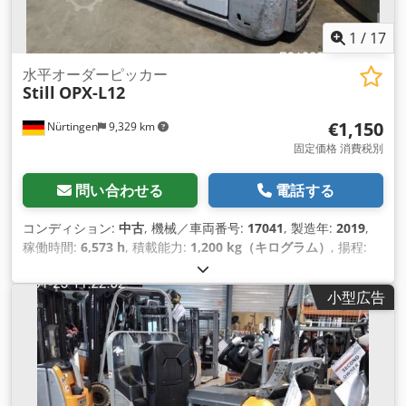
1
/
17
水平オーダーピッカー
Still
OPX-L12
€1,150
Nürtingen
9,329 km
固定価格 消費税別
問い合わせる
電話する
コンディション:
中古
, 機械／車両番号:
17041
, 製造年:
2019
,
稼働時間:
6,573 h
, 積載能力:
1,200 kg（キログラム）
, 揚程:
780 mm
, 荷重中心:
600 mm
, 燃料の種類:
電気
, マスト型式:
シ
ンプレックス
, 建設高:
1,400 mm
, バッテリー電圧:
24 V
, フォ
小型広告
ーク長:
1,200 mm
, フロントタイヤサイズ:
, 後輪タイヤサイズ:
, 総重量:
1,447 kg（キログラム）
,