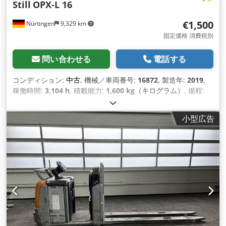
Still
OPX-L 16
€1,500
Nürtingen
9,329 km
固定価格 消費税別
問い合わせる
電話する
コンディション:
中古
, 機械／車両番号:
16872
, 製造年:
2019
,
稼働時間:
3,104 h
, 積載能力:
1,600 kg（キログラム）
, 揚程:
800 mm
, 荷重中心:
1,200 mm
, 燃料の種類:
電気
, マスト型式:
シンプレックス
, 建設高:
1,660 mm
, バッテリー電圧:
24 V
, フ
小型広告
ォーク長:
1,150 mm
, 総重量:
1,600 kg（キログラム）
,