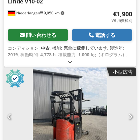
Linde
V10-02
€1,900
Niederlangen
9,050 km
VB 消費税別
問い合わせる
電話する
コンディション:
中古
, 機能:
完全に稼働しています
, 製造年:
2019
, 稼働時間:
4,778 h
, 積載能力:
1,000 kg（キログラム）
,
燃料の種類:
電気
, マスト型式:
シンプレックス
, 駆動方式:
Elektro
,
小型広告