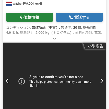
Wijchen
9,204 km
価格情報
電話する
コンディション:
ほぼ新品（中古）
, 製造年:
2018
, 稼働時間:
4,918 h
, 積載能力:
2,000 kg（キログラム）
, 燃料の種類:
電気
,
小型広告