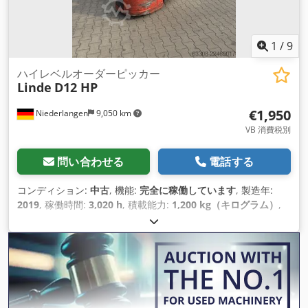
1
/
9
ハイレベルオーダーピッカー
Linde
D12 HP
€1,950
Niederlangen
9,050 km
VB 消費税別
問い合わせる
電話する
コンディション:
中古
, 機能:
完全に稼働しています
, 製造年:
2019
, 稼働時間:
3,020 h
, 積載能力:
1,200 kg（キログラム）
,
揚程:
2,135 mm
, フリーリフト:
150 mm
, 燃料の種類:
電気
, マ
スト型式:
シンプレックス
, 建設高:
1,800 mm
, フォーク長:
1,150 mm
, 駆動方式:
Elektro
,