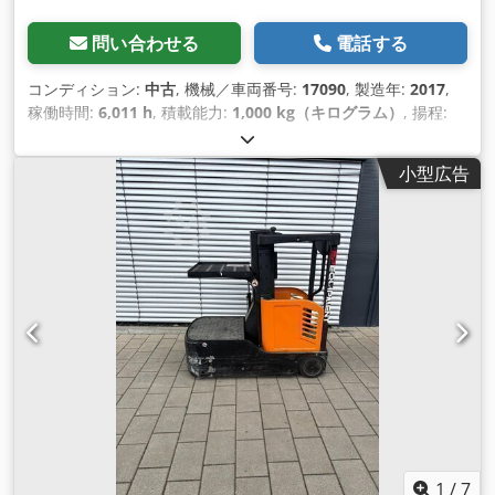
問い合わせる
電話する
コンディション:
中古
, 機械／車両番号:
17090
, 製造年:
2017
,
稼働時間:
6,011 h
, 積載能力:
1,000 kg（キログラム）
, 揚程:
4,550 mm
, 荷重中心:
600 mm
, 燃料の種類:
電気
, マスト型式:
シンプレックス
, 建設高:
3,100 mm
, バッテリー電圧:
24 V
, フ
小型広告
ォーク長:
1,200 mm
, 総重量:
2,868 kg（キログラム）
, 装備:
第3油圧機能
,
1
/
7