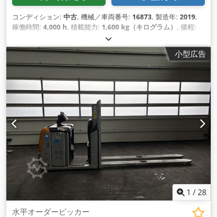
コンディション:
中古
, 機械／車両番号:
16873
, 製造年:
2019
,
稼働時間:
4,000 h
, 積載能力:
1,600 kg（キログラム）
, 揚程:
800 mm
, 荷重中心:
1,200 mm
, 燃料の種類:
電気
, マスト型式:
シンプレックス
, 建設高:
1,660 mm
, バッテリー電圧:
24 V
, フ
小型広告
ォーク長:
1,150 mm
, 総重量:
1,720 kg（キログラム）
,
1
/
28
水平オーダーピッカー