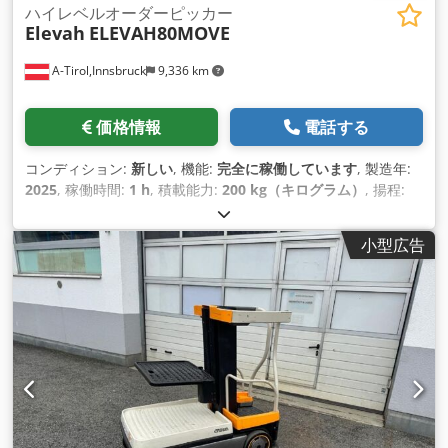
ハイレベルオーダーピッカー
Elevah
ELEVAH80MOVE
A-Tirol,Innsbruck
9,336 km
価格情報
電話する
コンディション:
新しい
, 機能:
完全に稼働しています
, 製造年:
2025
, 稼働時間:
1 h
, 積載能力:
200 kg（キログラム）
, 揚程:
7,750 mm
, 燃料の種類:
電気
, マスト型式:
テレスコピック
, 建
設高:
2,000 mm
, 空車重量:
750 kg（キログラム）
, 全長:
780
小型広告
mm
, 駆動方式:
Elektro
, 建設幅:
1,280 mm
,