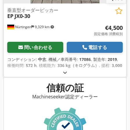
垂直型オーダーピッカー
EP
JX0-30
€4,500
Nürtingen
9,329 km
固定価格 消費税別
問い合わせる
電話する
コンディション:
中古
, 機械／車両番号:
17086
, 製造年:
2019
,
稼働時間:
572 h
, 積載能力:
336 kg（キログラム）
, 揚程:
3,000
mm
, 燃料の種類:
電気
, マスト型式:
その他
, 建設高:
1,360
mm
, バッテリー電圧:
24 V
, 総重量:
800 kg（キログラム）
,
信頼の証
Machineseeker認定ディーラー