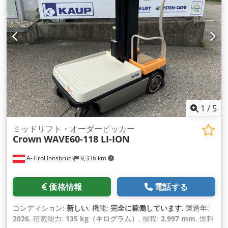
1
/
5
ミッドリフト・オーダーピッカー
Crown
WAVE60-118 LI-ION
A-Tirol,Innsbruck
9,336 km
価格情報
電話する
コンディション:
新しい
, 機能:
完全に稼働しています
, 製造年:
2026
, 積載能力:
135 kg（キログラム）
, 揚程:
2,997 mm
, 燃料