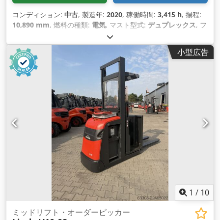
コンディション:
中古
, 製造年:
2020
, 稼働時間:
3,415 h
, 揚程:
10,890 mm
, 燃料の種類:
電気
, マスト型式:
デュプレックス
, フ
ォーク長:
1,200 mm
, 色:
グレー
,
小型広告
1
/
10
ミッドリフト・オーダーピッカー