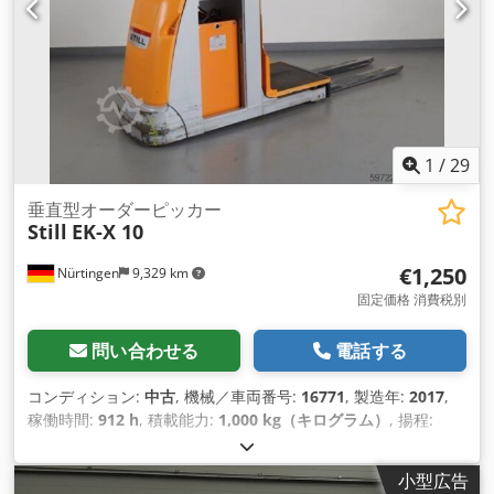
1
/
29
垂直型オーダーピッカー
Still
EK-X 10
€1,250
Nürtingen
9,329 km
固定価格 消費税別
問い合わせる
電話する
コンディション:
中古
, 機械／車両番号:
16771
, 製造年:
2017
,
稼働時間:
912 h
, 積載能力:
1,000 kg（キログラム）
, 揚程:
1,000 mm
, 燃料の種類:
電気
, マスト型式:
シンプレックス
, 建
設高:
1,620 mm
, バッテリー電圧:
24 V
, フォーク長:
1,200
小型広告
mm
, 総重量:
1,644 kg（キログラム）
,