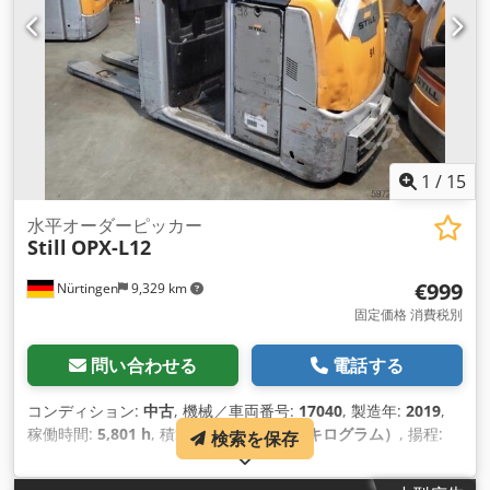
1
/
15
水平オーダーピッカー
Still
OPX-L12
€999
Nürtingen
9,329 km
固定価格 消費税別
問い合わせる
電話する
コンディション:
中古
, 機械／車両番号:
17040
, 製造年:
2019
,
稼働時間:
5,801 h
, 積載能力:
1,200 kg（キログラム）
, 揚程:
検索を保存
780 mm
, 燃料の種類:
電気
, マスト型式:
シンプレックス
, 建設
高:
1,400 mm
, バッテリー電圧:
24 V
, フォーク長:
1,200 mm
,