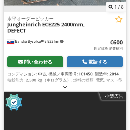
1
/
8
水平オーダーピッカー
Jungheinrich
ECE225 2400mm,
DEFECT
€600
Banská Bystrica
8,833 km
固定価格 消費税別
問い合わせる
電話する
コンディション:
中古
, 機械／車両番号:
IC1450
, 製造年:
2014
,
積載能力:
2,500 kg（キログラム）
, 燃料の種類:
電気
, マスト型
式:
その他
, フォーク長:
2,400 mm
,
小型広告