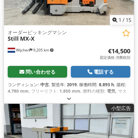
1
/
15
オーダーピッキングマシン
Still
MX-X
€14,500
Wijchen
9,205 km
固定価格 消費税別
問い合わせる
電話する
コンディション:
中古
, 製造年:
2019
, 稼働時間:
8,893 h
, 揚程:
4,780 mm
, フリーリフト:
1,850 mm
, 燃料の種類:
電気
, マス
ト型式:
デュプレックス
, フォーク長:
1,190 mm
, フォーク幅:
680 mm
, 全高:
2,920 mm
, 全長:
3,100 mm
, 全幅:
1,680 mm
,
小型広告
色:
グレー
,