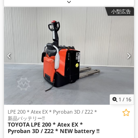
の種類:
電気
, マスト型式:
テレスコピック
, 建設高:
1,385 mm
,
駆動方式:
Elektro
,
小型広告
1
/
16
LPE 200 * Atex EX * Pyroban 3D / Z22 *
新品バッテリー!!
TOYOTA
LPE 200 * Atex EX *
Pyroban 3D / Z22 * NEW battery !!