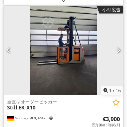
シンプレックス
, 建設高:
2,900 mm
, バッテリー電圧:
24 V
, フ
小型広告
ォーク長:
1,200 mm
, 総重量:
2,868 kg（キログラム）
,
1
/
16
垂直型オーダーピッカー
Still
EK-X10
€3,900
Nürtingen
9,329 km
固定価格 消費税別