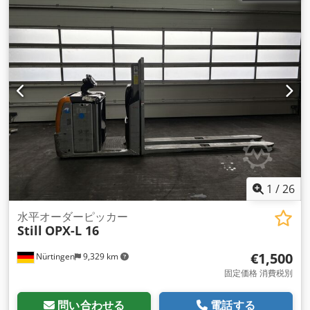
1
/
26
水平オーダーピッカー
Still
OPX-L 16
€1,500
Nürtingen
9,329 km
固定価格 消費税別
問い合わせる
電話する