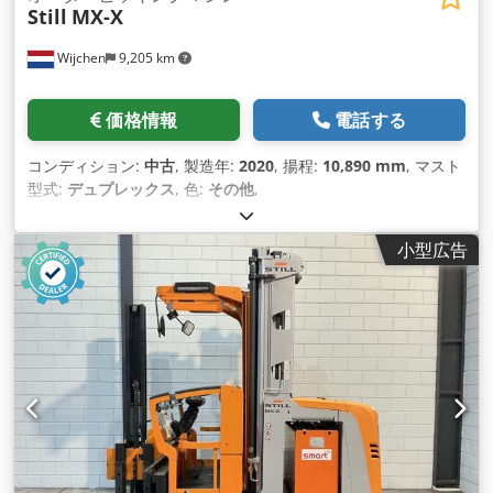
Still
MX-X
Wijchen
9,205 km
価格情報
電話する
コンディション:
中古
, 製造年:
2020
, 揚程:
10,890 mm
, マスト
型式:
デュプレックス
, 色:
その他
,
小型広告