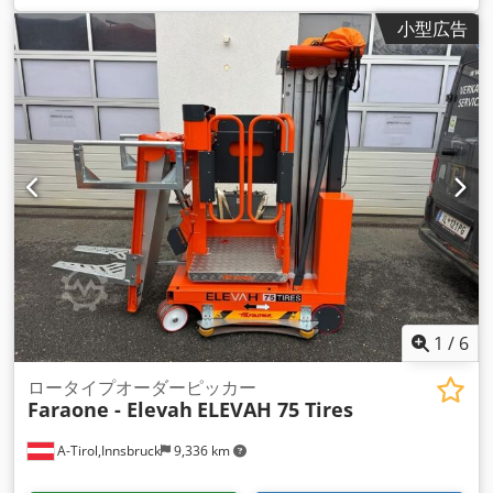
設高:
1,385 mm
, 空車重量:
640 kg（キログラム）
, 全長:
小型広告
1,525 mm
, 駆動方式:
Elektro
, 建設幅:
750 mm
,
1
/
6
ロータイプオーダーピッカー
Faraone - Elevah
ELEVAH 75 Tires
A-Tirol,Innsbruck
9,336 km