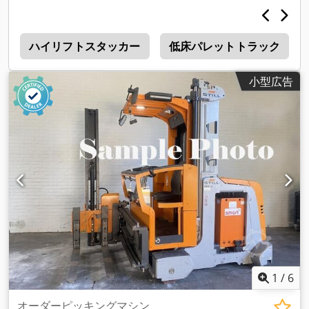
ー
ハイリフトスタッカー
低床パレットトラック
小型広告
1
/
6
オーダーピッキングマシン