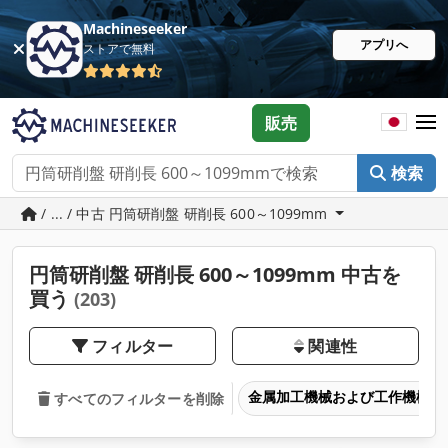
Machineseeker
アプリへ
ストアで無料
販売
検索
/ ... / 中古 円筒研削盤 研削長 600～1099mm
円筒研削盤 研削長 600～1099mm 中古を
買う
(203)
フィルター
関連性
金属加工機械および工作機械
すべてのフィルターを削除