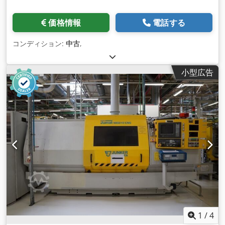
価格情報
電話する
コンディション:
中古
,
小型広告
1
/
4