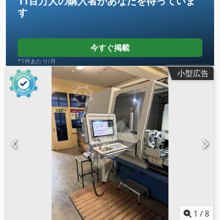
11百万人の購入者
があなたを待っていま
す
今すぐ掲載
*1件あたり/月
小型広告
1
/
8