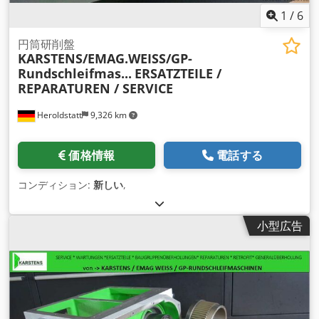
1
/
6
円筒研削盤
KARSTENS/EMAG.WEISS/GP-
Rundschleifmas...
ERSATZTEILE /
REPARATUREN / SERVICE
Heroldstatt
9,326 km
価格情報
電話する
コンディション:
新しい
,
小型広告