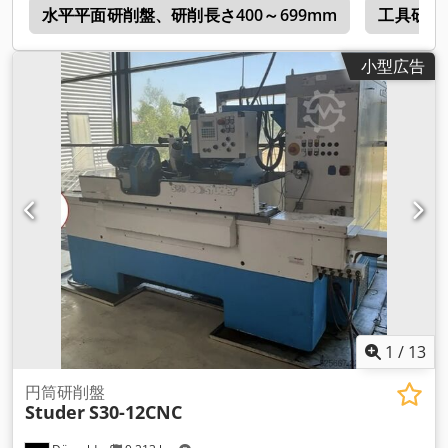
盤
水平平面研削盤、研削長さ400～699mm
工具研削
小型広告
1
/
13
円筒研削盤
Studer
S30-12CNC