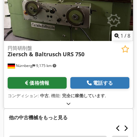
1
/
8
円筒研削盤
Ziersch & Baltrusch
URS 750
Nürnberg
9,175 km
価格情報
電話する
コンディション:
中古
, 機能:
完全に稼働しています
,
他の中古機械をもっと見る