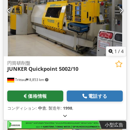
1
/
4
円筒研削盤
JUNKER
Quickpoint 5002/10
Trittau
8,853 km
価格情報
電話する
コンディション:
中古
, 製造年:
1998
,
小型広告