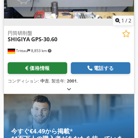
1
/
2
円筒研削盤
SHIGIYA
GPS-30.60
Trittau
8,853 km
価格情報
電話する
コンディション:
中古
, 製造年:
2001
,
今すぐ€4.49から掲載
*