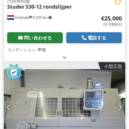
円筒研削盤
Studer
S30-12 rondslijper
€25,000
Schijndel
9,235 km
VB 消費税別
問い合わせる
電話する
コンディション:
中古
,
小型広告