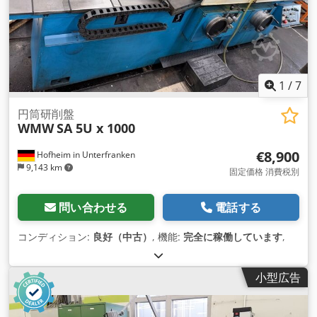
1
/
7
円筒研削盤
WMW
SA 5U x 1000
€8,900
Hofheim in Unterfranken
9,143 km
固定価格 消費税別
問い合わせる
電話する
コンディション:
良好（中古）
, 機能:
完全に稼働しています
,
小型広告