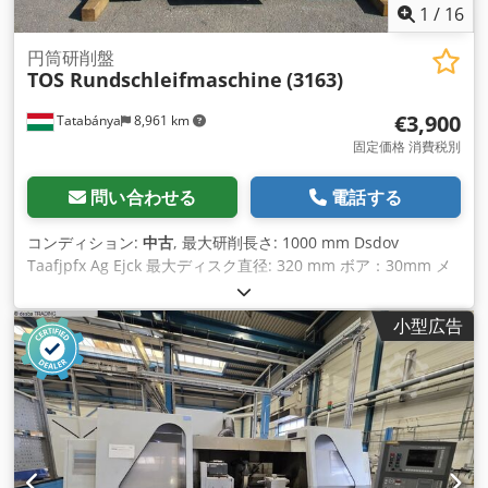
1
/
16
円筒研削盤
TOS Rundschleifmaschine
(3163)
€3,900
Tatabánya
8,961 km
固定価格 消費税別
問い合わせる
電話する
コンディション:
中古
, 最大研削長さ: 1000 mm Dsdov
Taafjpfx Ag Ejck 最大ディスク直径: 320 mm ボア：30mm メ
ーカー: TOS
小型広告