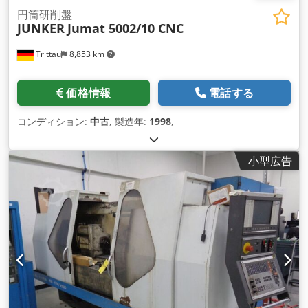
円筒研削盤
JUNKER
Jumat 5002/10 CNC
Trittau
8,853 km
価格情報
電話する
コンディション:
中古
, 製造年:
1998
,
小型広告