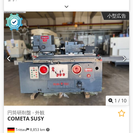
小型広告
1
/
10
円筒研削盤 - 外観
COMETA
SUSY
Trittau
8,853 km