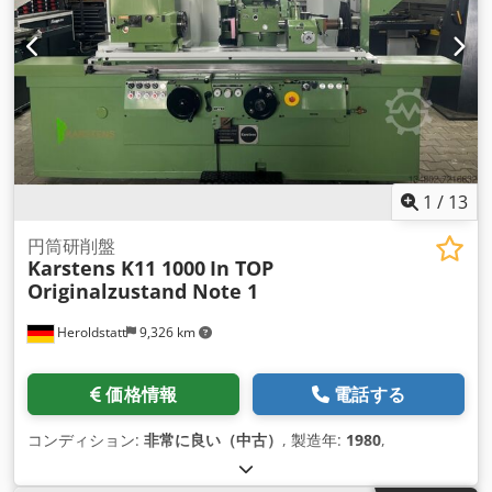
1
/
13
円筒研削盤
Karstens K11 1000
In TOP
Originalzustand Note 1
Heroldstatt
9,326 km
価格情報
電話する
コンディション:
非常に良い（中古）
, 製造年:
1980
,