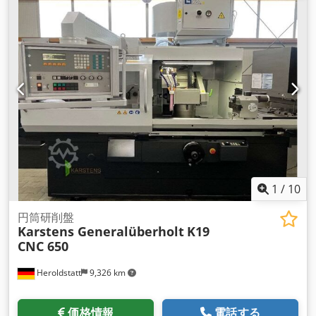
1
/
10
円筒研削盤
Karstens Generalüberholt
K19
CNC 650
Heroldstatt
9,326 km
価格情報
電話する