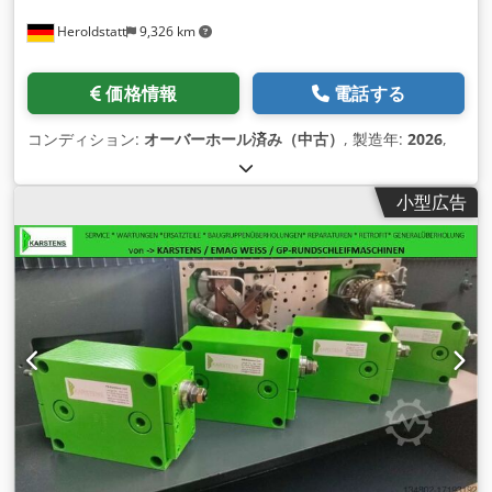
Heroldstatt
9,326 km
価格情報
電話する
コンディション:
オーバーホール済み（中古）
, 製造年:
2026
,
小型広告