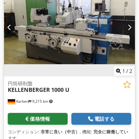
1
/
2
円筒研削盤
KELLENBERGER
1000 U
Karben
9,215 km
価格情報
電話する
コンディション:
非常に良い（中古）
, 機能:
完全に稼働してい
ます
,