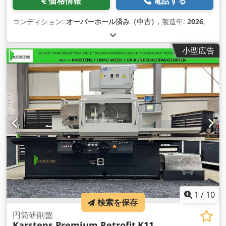
価格情報
電話する
コンディション:
オーバーホール済み（中古）
, 製造年:
2026
,
小型広告
1
/
10
検索を保存
円筒研削盤
Karstens Premium Retrofit
K11