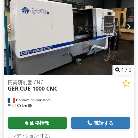
1
/
5
円筒研削盤 CNC
GER
CUE-1000 CNC
Contamine-sur-Arve
9,685 km
価格情報
電話する
コンディション:
中古
,