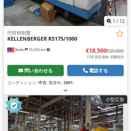
1
/
12
円筒研削盤
KELLENBERGER
RS175/1000
€18,500
Butler
10,342 km
€25,000
FOB 固定価格 消費税別
問い合わせる
電話する
コンディション:
中古
, 製造年:
2001
,
小型広告