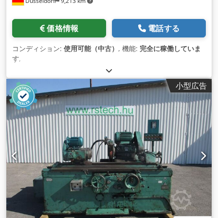
Düsseldorf
9,213 km
価格情報
電話する
コンディション:
使用可能（中古）
, 機能:
完全に稼働していま
す
,
小型広告