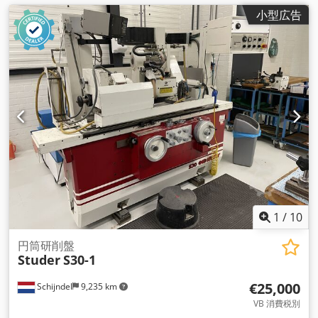
小型広告
1
/
10
円筒研削盤
Studer
S30-1
€25,000
Schijndel
9,235 km
VB 消費税別