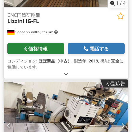
1
/
4
CNC円筒研削盤
Lizzini
IG-FL
Sonnenbühl
9,357 km
価格情報
電話する
コンディション:
ほぼ新品（中古）
, 製造年:
2019
, 機能:
完全に
稼働しています
,
小型広告