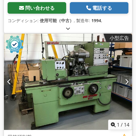
問い合わせる
電話する
コンディション:
使用可能（中古）
, 製造年:
1994
,
小型広告
1
/
14