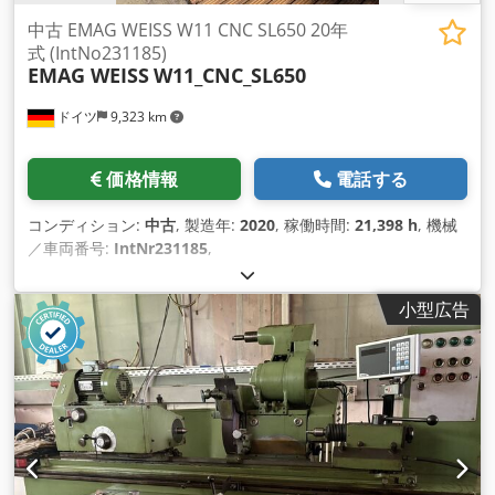
中古 EMAG WEISS W11 CNC SL650 20年
式 (IntNo231185)
EMAG WEISS
W11_CNC_SL650
ドイツ
9,323 km
価格情報
電話する
コンディション:
中古
, 製造年:
2020
, 稼働時間:
21,398 h
, 機械
／車両番号:
IntNr231185
,
小型広告