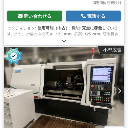
固定価格 消費税別
問い合わせる
電話する
コンディション:
使用可能（中古）
, 機能:
完全に稼働していま
す
, クランク軸の中心高さ:
125 mm
, 芯高:
125 mm
, 研削長さ:
600 mm
,
小型広告