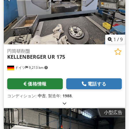
1
/
9
円筒研削盤
KELLENBERGER
UR 175
ドイツ
9,213 km
価格情報
電話する
コンディション:
中古
, 製造年:
1988
,
小型広告