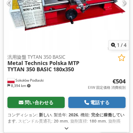
1
/
4
汎用旋盤 TYTAN 350 BASIC
Metal Technics Polska
MTP
TYTAN 350 BASIC 180x350
€504
Sokołów Podlaski
8,394 km
EXW 固定価格 消費税別
問い合わせる
電話する
コンディション:
新しい
, 製造年:
2026
, 機能:
完全に稼働してい
ます
, スピンドル貫通孔:
20 mm
, 旋削直径:
180 mm
, 旋削長
さ:
350 mm
, 主軸回転速度（最大）:
2,500 回転/分
, 主軸回転