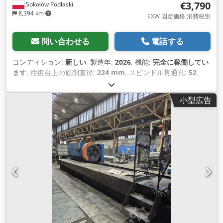
€3,790
Sokołów Podlaski
8,394 km
EXW 固定価格 消費税別
問い合わせる
電話する
コンディション:
新しい
, 製造年:
2026
, 機能:
完全に稼働してい
ます
, 往復台上の旋削直径:
224 mm
, スピンドル貫通孔:
52
mm
, 旋削直径:
360 mm
, ベッドスライド上の旋削径:
360
mm
, 旋削長さ:
1,000 mm
, 全長:
1,850 mm
, 全幅:
700 mm
,
小型広告
全高:
1,290 mm
, 主軸回転速度（最大）:
2,000 回転/分
, 主軸回
転速度（最小）:
90 回転/分
, クロススライド上の旋回直径:
224
mm
, メートルねじ径（最大）:
10 mm
, ベッド幅:
188 mm
, ギ
ャップ部分の旋削径:
52 mm
, 最大回転速度:
2,000 回転/分
, 回
転速度（最小）:
90 回転/分
, 入力電流の種類:
三相
, 総重量:
650
kg（キログラム）
,