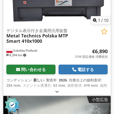
1
/
10
デジタル表示付き金属用汎用旋盤
Metal Technics Polska
MTP
Smart 410x1000
€6,890
Sokołów Podlaski
8,394 km
EXW 固定価格 消費税別
問い合わせる
電話する
コンディション:
新しい
, 製造年:
2026
, 往復台上の旋削直径:
255 mm
, スピンドル貫通孔:
52 mm
, 旋削直径:
410 mm
, 旋削
長さ:
100 mm
, 全長:
1,940 mm
, 全幅:
850 mm
, 全高:
1,320
mm
, ベッド幅:
250 mm
, 最大回転速度:
1,800 回転/分
, 回転速
小型広告
度（最小）:
45 回転/分
, 入力電流の種類:
三相
, 総重量:
1,550
kg（キログラム）
,