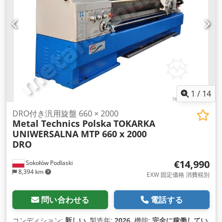
54
, ベッド幅:
400 mm
, ギャップ部分の旋削径:
105 mm
, 最大
回転速度:
1,600 回転/分
, 回転速度（最小）:
25 回転/分
, 入力電
流の種類:
三相
, ベッドスライド上の振り直径:
570 mm
, 総重
量:
3,800 kg（キログラム）
, ディスク径:
450 mm
, 三つ爪チャ
ック径:
320 mm
, フェースプレート直径:
450 mm
,
1
/
14
DRO付き汎用旋盤 660 × 2000
Metal Technics Polska
TOKARKA
UNIWERSALNA MTP 660 x 2000
DRO
€14,990
Sokołów Podlaski
8,394 km
EXW 固定価格 消費税別
問い合わせる
電話する
コンディション:
新しい
, 製造年:
2026
, 機能:
完全に稼働してい