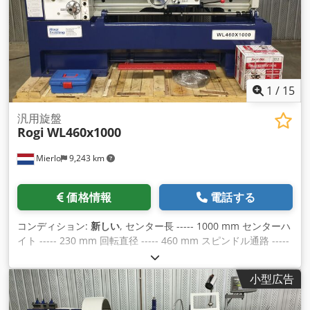
製 - 3爪チャック BISON製 Ø 315 mm - クイックチェンジスチ
ールホルダーシステム "Multifix" サイズC - 11 kWのパワフルな
メインドライブ - 大型スピンドル内径 Ø 103 mm - 回転式振れ
止め - 小型固定振れ止め - 大型固定振れ止め - オフセット - 長
手方向および軸方向の高速トラバース - 電磁ブレーキ - クーラ
ントシステム - マシンライト - 心押台クイッククランプ装置 -
ベッドストップ - フルレングスのリアマッドガード - スチール
1
/
15
ホルダーガード - 電気ヒューズ付きチャックガード - リード＆
トラクションスピンドルガード Chedpfx Ajk Dpxlocnsa - 交換
汎用旋盤
Rogi
WL460x1000
可能なギアホイール - スピンドルの固定センターポイント - ス
ピンドル用減速スリーブ - 2色：上部ライトグレー RAL 7035 下
Mierlo
9,243 km
部ブルー RAL 5015 - CE適合 納期：受注後約2ヶ月 配送：ブル
ガリア国内配送、ローリーは無料 保証期間： 12ヶ月、シング
ルシフト運転（8時間）の場合 ジークフリート・ボルツ工作機
価格情報
電話する
械 Rüschebrinkstr. DE - 44143 ドルトムント - ヴァンベル
コンディション:
新しい
, センター長 ----- 1000 mm センターハ
イト ----- 230 mm 回転直径 ----- 460 mm スピンドル通路 -----
58 mm Chedpfxek Iug Ts Acnja ベッド幅 ----- 300 mm 主軸
回転数 ----- 25-2000rpm モーター ----- 5.5 KW 重量 ----- 1750
小型広告
kg 含まれる * SINO社製3軸デジタル表示器。 * クイックチェ
ンジチゼルホルダー Multifix TOOB2 （4種類のアタッチメント