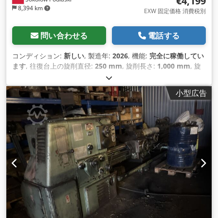
€4,199
8,394 km
EXW 固定価格 消費税別
問い合わせる
電話する
コンディション:
新しい
, 製造年:
2026
, 機能:
完全に稼働してい
ます
, 往復台上の旋削直径:
250 mm
, 旋削長さ:
1,000 mm
, 旋
削直径:
400 mm
, スピンドル貫通孔:
52 mm
, 主軸回転速度
（最大）:
1,810 回転/分
, 主軸回転速度（最小）:
65 回転/分
, ス
小型広告
ピンドルモーター出力:
2,200 ワット
, 全高:
1,650 mm
, 全長:
1,900 mm
, 全幅:
830 mm
, 入力電流の種類:
三相
, 総重量:
790
kg（キログラム）
,