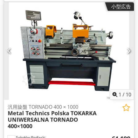
小型広告
1
/
10
汎用旋盤 TORNADO 400 × 1000
Metal Technics Polska
TOKARKA
UNIWERSALNA TORNADO
400×1000
Sokołów Podlaski