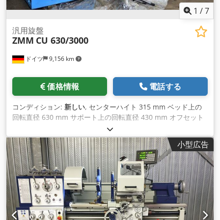
1
/
7
汎用旋盤
ZMM
CU 630/3000
ドイツ
9,156 km
価格情報
電話する
コンディション:
新しい
, センターハイト 315 mm ベッド上の
回転直径 630 mm サポート上の回転直径 430 mm オフセット
回転径 830 mm 中心距離 3000 mm スピンドル内径 103 mm
スピンドルホルダー DIN 55027 サイズ11 ベッド幅 400 mm
小型広告
21段階回転数 12.5 - 1250 rpm 送り範囲 縦方向 0.04 - 12
mm/rev 横方向 0.02 - 6 mm/rev 64 メートルねじ 0.5 - 120
mm 64インチねじ 60 - 1/4" 64 モジュラーネジ 0.125 - 30 モ
ジュール 64 直径ピッチねじ 240 - 1 ピッチ テールストックホ
ルダー MK 5 クイル移動量 230 mm クイル径 75 mm 駆動力
11 kW 寸法 長さ x 幅 x 高さ 約 5100 x 1400 x 1300 mm 重量
約4800 kg 付属品 / 特別機能 - 3軸デジタルディスプレイ K+C