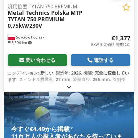
汎用旋盤 TYTAN 750 PREMIUM
Metal Technics Polska
MTP
TYTAN 750 PREMIUM
0,75kW/230V
€1,377
Sokołów Podlaski
8,394 km
EXW 固定価格 消費税別
問い合わせる
電話する
コンディション:
新しい
, 製造年:
2026
, 機能:
完全に稼働してい
ます
, スピンドル貫通孔:
27 mm
, 旋削直径:
265 mm
, 旋削長
さ:
750 mm
, 全長:
1,510 mm
, 全幅:
570 mm
, 全高:
580 mm
,
主軸回転速度（最大）:
1,600 回転/分
, 主軸回転速度（最小）:
115 回転/分
, ベッド幅:
135 mm
, 総重量:
160 kg（キログラ
ム）
,
今すぐ€4.49から掲載
*
11百万人の購入者
があなたを待っていま