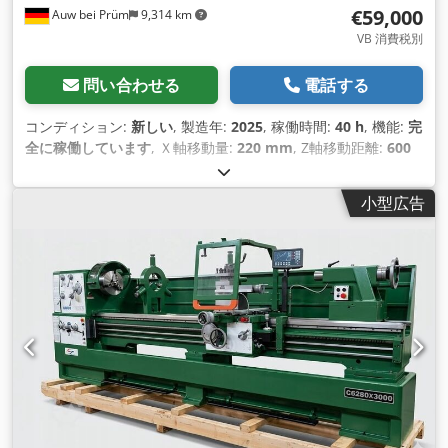
€59,000
Auw bei Prüm
9,314 km
VB 消費税別
問い合わせる
電話する
コンディション:
新しい
, 製造年:
2025
, 稼働時間:
40 h
, 機能:
完
全に稼働しています
, Ｘ軸移動量:
220 mm
, Z軸移動距離:
600
mm
, Ｘ軸早送り:
30 m/分
, Z軸早送り:
30 m/分
, コントローラ
ーメーカー:
Siemens
, コントローラモデル:
828D
, ワーク長さ
小型広告
（最大）:
550 mm
, ワーク径（最大）:
400 mm
, 全高:
1,900
mm
, 全長:
3,010 mm
, 全幅:
2,500 mm
, 最大回転速度:
3,000
回転/分
, 総重量:
5,000 kg（キログラム）
, 主軸回転速度（最
大）:
3,000 回転/分
, 入力電圧:
400 V
, 入力電流の種類:
エアコ
ン
, 旋削直径:
400 mm
, 往復台上の旋削直径:
570 mm
, バー貫
通部:
87 mm
, ベッドスライド上の旋削径:
570 mm
, 旋削長さ:
550 mm
, 装備:
ドキュメント / マニュアル, 切屑搬送装置, 回転
速度無段階可変
,