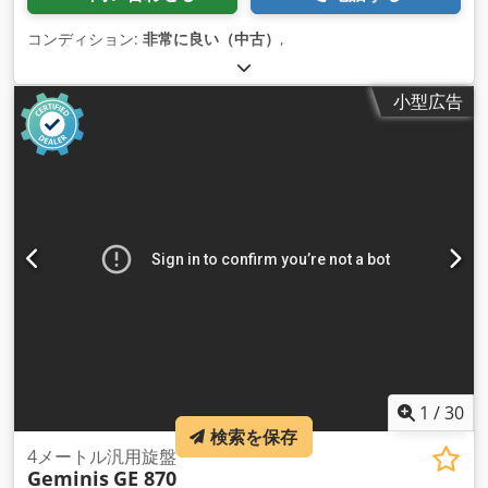
コンディション:
非常に良い（中古）
,
小型広告
1
/
30
検索を保存
4メートル汎用旋盤
Geminis
GE 870