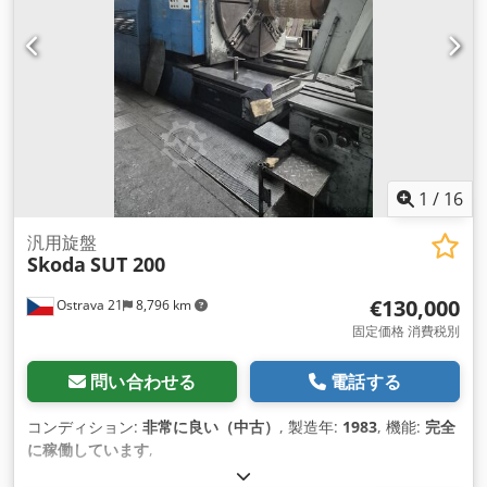
1
/
16
汎用旋盤
Skoda
SUT 200
€130,000
Ostrava 21
8,796 km
固定価格 消費税別
問い合わせる
電話する
コンディション:
非常に良い（中古）
, 製造年:
1983
, 機能:
完全
に稼働しています
,