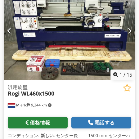
付き * セルフセンタリング 3チャック 250mm * 独立型4連チ
ャック 320mm * チャック350mm * 固定グリップと可動グリ
ップ * LEDワークライト、冷却装置 * 電気ブレーキ（CE） * フ
ットブレーキ * 各種工具を収納する箱
1
/
15
汎用旋盤
Rogi
WL460x1500
Mierlo
9,244 km
価格情報
電話する
コンディション:
新しい
, センター長 ----- 1500 mm センターハ