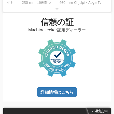
イト ----- 230 mm 回転直径 ----- 460 mm Chjdpfx Aoga Tv
Ejcnoa 主軸通路 ----- 58 mm ベッド幅 ----- 300 mm 主軸回転
数 ----- 25-2000rpm モーター ----- 5.5 KW 重量 ----- 2220 kg
含まれる * 3軸デジタル表示器ブランドSINO * クイックチェン
信頼の証
ジチゼルホルダー Multifix TOOB2型 4段 * 3 チャック 250mm
* 4 チャック 320mm * クランピングプレート 350mm * 固定
Machineseeker認定ディーラー
メガネと移動メガネ * LEDワーキングライトと冷却システム *
電気ブレーキ * フットブレーキ * 各種ツールを収納したボック
ス
詳細情報はこちら
小型広告