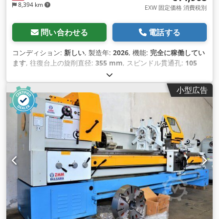
8,394 km
EXW 固定価格 消費税別
問い合わせる
電話する
コンディション:
新しい
, 製造年:
2026
, 機能:
完全に稼働してい
ます
, 往復台上の旋削直径:
355 mm
, スピンドル貫通孔:
105
mm
, 旋削直径:
560 mm
, 旋削長さ:
1,500 mm
, 全長:
2,840
mm
, 全幅:
1,150 mm
, 全高:
1,460 mm
, 主軸回転速度（最
小型広告
大）:
1,500 回転/分
, 主軸回転速度（最小）:
25 回転/分
, ベッド
幅:
350 mm
, 総重量:
3,200 kg（キログラム）
,