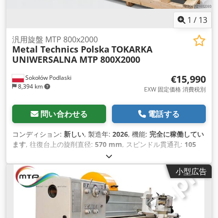
1
/
13
汎用旋盤 MTP 800x2000
Metal Technics Polska
TOKARKA
UNIWERSALNA MTP 800X2000
€15,990
Sokołów Podlaski
8,394 km
EXW 固定価格 消費税別
問い合わせる
電話する
コンディション:
新しい
, 製造年:
2026
, 機能:
完全に稼働してい
ます
, 往復台上の旋削直径:
570 mm
, スピンドル貫通孔:
105
mm
, 旋削直径:
800 mm
, ベッドスライド上の旋削径:
800
mm
, 中央幅:
400 mm
, 旋削長さ:
2,000 mm
, X軸送り速度:
小型広告
420 m/分
, 送り長さ Z軸:
230 mm
, キル径:
90 mm
, 主軸上下
移動距離:
235 mm
, 全長:
3,740 mm
, 全幅:
1,140 mm
, 全高:
1,910 mm
, 主軸回転速度（最大）:
1,600 回転/分
, 主軸回転速
度（最小）:
25 回転/分
, クロススライド上の旋回直径:
570
mm
, メートルねじ径（最大）:
120 mm
, メートルねじピッチ: