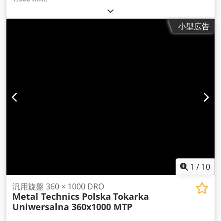
小型広告
1
/
10
汎用旋盤 360 × 1000 DRO
Metal Technics Polska
Tokarka
Uniwersalna 360x1000 MTP