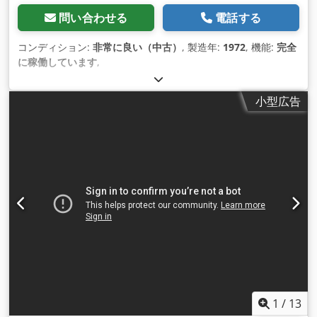
問い合わせる
電話する
コンディション:
非常に良い（中古）
, 製造年:
1972
, 機能:
完全
に稼働しています
,
小型広告
1
/
13