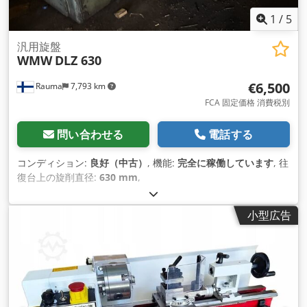
1
/
5
汎用旋盤
WMW
DLZ 630
€6,500
Rauma
7,793 km
FCA 固定価格 消費税別
問い合わせる
電話する
コンディション:
良好（中古）
, 機能:
完全に稼働しています
, 往
復台上の旋削直径:
630 mm
,
小型広告