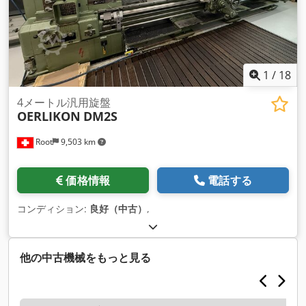
1
/
18
4メートル汎用旋盤
OERLIKON
DM2S
Root
9,503 km
価格情報
電話する
コンディション:
良好（中古）
,
他の中古機械をもっと見る