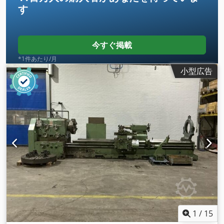
す
今すぐ掲載
*1件あたり/月
小型広告
1
/
15