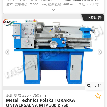
ます
, 旋削長さ:
2,000 mm
, 旋削直径:
660 mm
, スピンドル貫
通孔:
105 mm
, 主軸回転速度（最大）:
1,600 回転/分
, 主軸回
転速度（最小）:
25 回転/分
, スピンドルモーター出力:
7,500 ワ
小型広告
ット
, 全高:
1,460 mm
, 全長:
2,840 mm
, 全幅:
1,150 mm
, 入
力電流の種類:
三相
, 総重量:
3,600 kg（キログラム）
, ベッドス
ライド上の振り直径:
360 mm
, 装備:
ドキュメント / マニュア
ル
,
1
/
11
汎用旋盤 330 × 750 mm
Metal Technics Polska
TOKARKA
UNIWERSALNA MTP 330 x 750