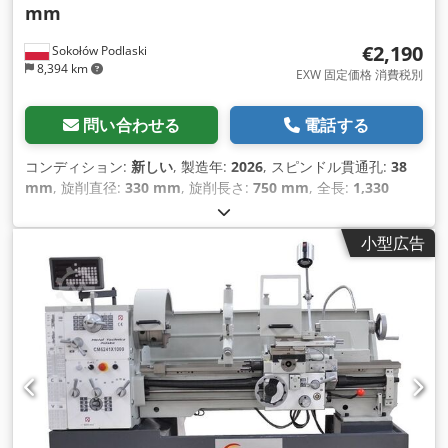
mm
€2,190
Sokołów Podlaski
8,394 km
EXW 固定価格 消費税別
問い合わせる
電話する
コンディション:
新しい
, 製造年:
2026
, スピンドル貫通孔:
38
mm
, 旋削直径:
330 mm
, 旋削長さ:
750 mm
, 全長:
1,330
mm
, 全幅:
750 mm
, 全高:
700 mm
, 主軸回転速度（最大）:
1,650 回転/分
, 主軸回転速度（最小）:
60 回転/分
, 総重量:
320
小型広告
kg（キログラム）
,