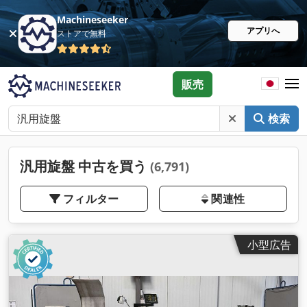
Machineseeker
アプリへ
ストアで無料
販売
検索
汎用旋盤 中古を買う
(6,791)
フィルター
関連性
小型広告