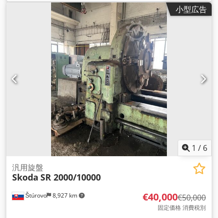
ー出力:
11,000 ワット
, 全高:
1,500 mm
, 全長:
4,700 mm
, 全
小型広告
幅:
625 mm
,
1
/
6
汎用旋盤
Skoda
SR 2000/10000
€40,000
Štúrovo
8,927 km
€50,000
固定価格 消費税別