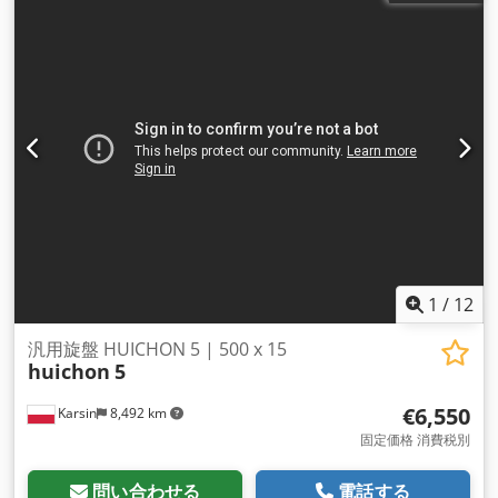
1
/
12
汎用旋盤 HUICHON 5 | 500 x 15
huichon
5
€6,550
Karsin
8,492 km
固定価格 消費税別
問い合わせる
電話する