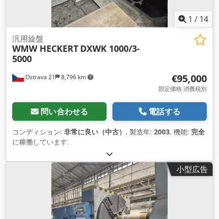
1
/
14
汎用旋盤
WMW HECKERT
DXWK 1000/3-
5000
€95,000
Ostrava 21
8,796 km
固定価格 消費税別
問い合わせる
電話する
コンディション:
非常に良い（中古）
, 製造年:
2003
, 機能:
完全
に稼働しています
,
小型広告