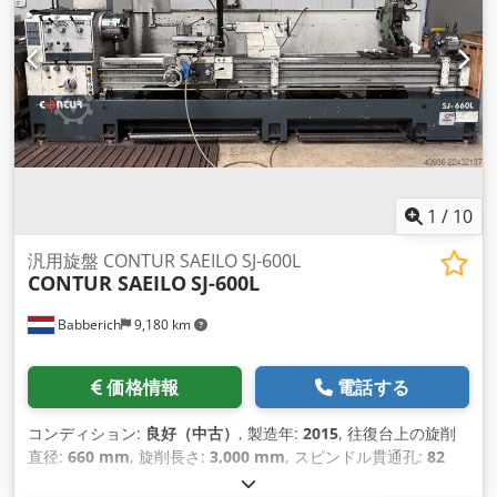
1
/
10
汎用旋盤 CONTUR SAEILO SJ-600L
CONTUR SAEILO
SJ-600L
Babberich
9,180 km
価格情報
電話する
コンディション:
良好（中古）
, 製造年:
2015
, 往復台上の旋削
直径:
660 mm
, 旋削長さ:
3,000 mm
, スピンドル貫通孔:
82
mm
, 主軸回転速度（最大）:
1,500 回転/分
, スピンドルモータ