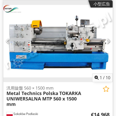
速度（最小）:
50 回転/分
, 総重量:
52 kg（キログラム）
,
小型広告
1
/
10
汎用旋盤 560 × 1500 mm
Metal Technics Polska
TOKARKA
UNIWERSALNA MTP 560 x 1500
mm
€14,968
Sokołów Podlaski