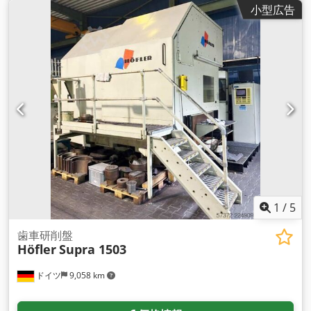
小型広告
1
/
5
歯車研削盤
Höfler
Supra 1503
ドイツ
9,058 km