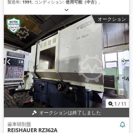
製造年:
1991
, コンディション:
使用可能（中古）
,
オークション
1
/
11
オークションは終了しました
歯車研削盤
REISHAUER
RZ362A