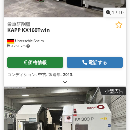
1
/
10
歯車研削盤
KAPP
KX160Twin
Unterschleißheim
9,251 km
価格情報
電話する
コンディション:
中古
, 製造年:
2013
,
小型広告