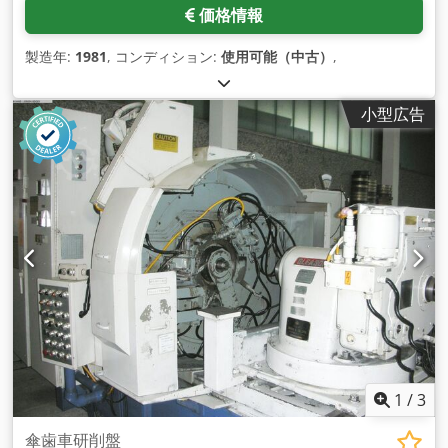
価格情報
製造年:
1981
, コンディション:
使用可能（中古）
,
小型広告
1
/
3
傘歯車研削盤