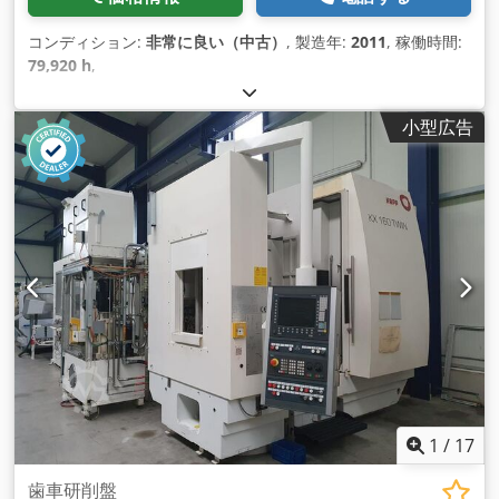
コンディション:
非常に良い（中古）
, 製造年:
2011
, 稼働時間:
79,920 h
,
小型広告
1
/
17
歯車研削盤