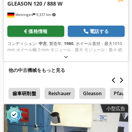
GLEASON
120 / 888 W
Metzingen
9,337 km
価格情報
電話する
コンディション:
中古
, 製造年:
1980
, ホイール直径 - 最大1010
mm ホイール幅 0 mm モジュール - 最大 モジュール - 最小 総
所要動力 15 kW 機械重量 約9.5トン 必要スペース 約 m アメリ
カ 「CURVIC - カップリング" - 自動カップリング研削機 タイプ
120 ( 888 ), 建設年 1980 シリアル番号 763402 最大歯高さ 10
他の中古機械をもっと見る
mm 工作物の最大振れ 1.010 mm カーヴィック歯溝の最大外径
610 mm ワークスライドプレートの後退 216 mm 最大研削盤
とワーク先端間の距離 90-430 mm 最大クランプ装置を含むワ
r
ーク重量 約 500 kg 歯数範囲 32 - 150 砥石直径 約 152 - 320
歯車研削盤
Reishauer
Gleason
Pfauter
mm 砥石回転数 約 0 - 3,600 rpm ワークスピンドル内径 60
mm Cjdpst Hwniofx Aqqsha 総駆動 約 15 kW - 380 V - 50 Hz
小型広告
重量 約9,500 kg 付属品 / 特別装備 プリセット可能なカウンタ
ーとカウンターを使用した自動荒研削と仕上げ研削 カウンタと
切込みカーブ内蔵 歯数カウンター ドレッシング作業回数カウ
ンター 外径ドレッシング、内径ドレッシング、砥石先端ドレッ