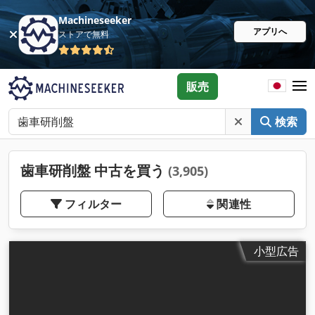
Machineseeker
アプリへ
ストアで無料
販売
検索
歯車研削盤 中古を買う
(3,905)
フィルター
関連性
小型広告