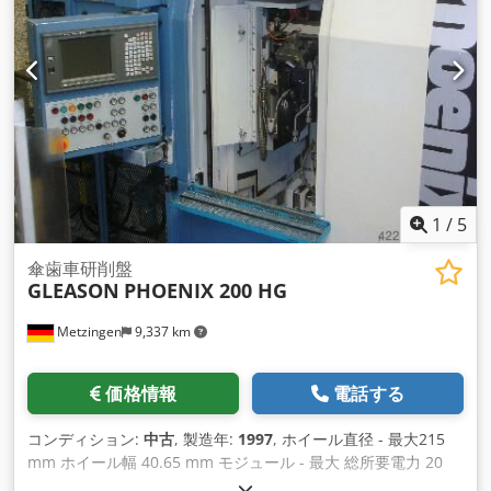
シング用ダイヤモンド3個付きドレッサ2台搭載 48歯用分割デ
ィスク ベルトフィルター付き分離式クーラントユニット、分離
式油圧システム、 TRIONオイルミスト分離システム、各種小型
部品
1
/
5
傘歯車研削盤
GLEASON
PHOENIX 200 HG
Metzingen
9,337 km
価格情報
電話する
コンディション:
中古
, 製造年:
1997
, ホイール直径 - 最大215
mm ホイール幅 40.65 mm モジュール - 最大 総所要電力 20
kW 機械重量 約10トン アメリカ スパイラル及びハイポイドベ