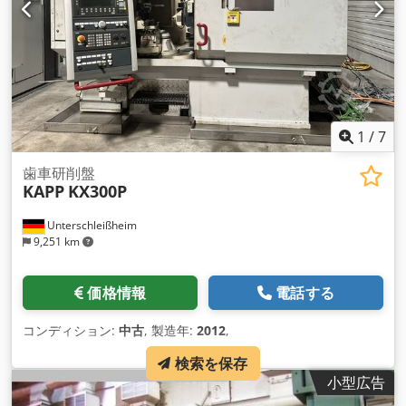
1
/
7
歯車研削盤
KAPP
KX300P
Unterschleißheim
9,251 km
価格情報
電話する
コンディション:
中古
, 製造年:
2012
,
検索を保存
小型広告