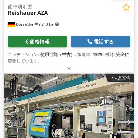
歯車研削盤
Reishauer
AZA
Düsseldorf
9,213 km
価格情報
電話する
コンディション:
使用可能（中古）
, 製造年:
1979
, 機能:
完全に
稼働しています
,
小型広告