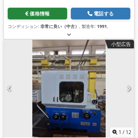
価格情報
電話する
コンディション:
非常に良い（中古）
, 製造年:
1991
,
小型広告
1
/
12