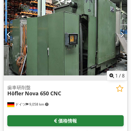
1
/
8
歯車研削盤
Höfler
Nova 650 CNC
ドイツ
9,058 km
価格情報