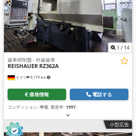
1
/
14
歯車研削盤 - 外歯歯車
REISHAUER
RZ362A
ドイツ
9,179 km
価格情報
電話する
コンディション:
中古
, 製造年:
1997
,
小型広告