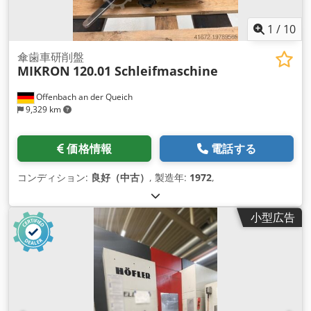
1
/
10
傘歯車研削盤
MIKRON
120.01 Schleifmaschine
Offenbach an der Queich
9,329 km
価格情報
電話する
コンディション:
良好（中古）
, 製造年:
1972
,
小型広告