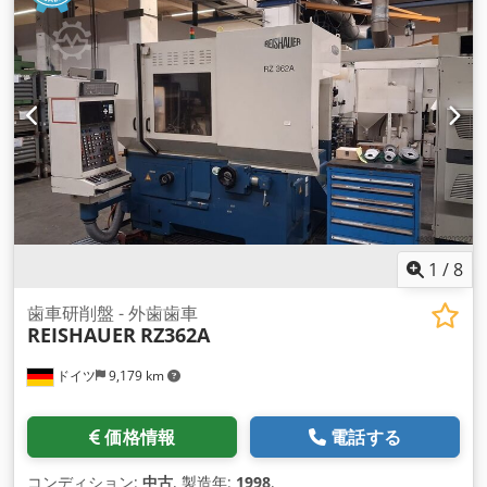
1
/
8
歯車研削盤 - 外歯歯車
REISHAUER
RZ362A
ドイツ
9,179 km
価格情報
電話する
コンディション:
中古
, 製造年:
1998
,