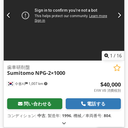
1
/
16
歯車研削盤
Sumitomo
NPG-2×1000
$40,000
수원시
1,007 km
EXW VB 消費税別
問い合わせる
電話する
コンディション:
中古
, 製造年:
1996
, 機械／車両番号:
804
,