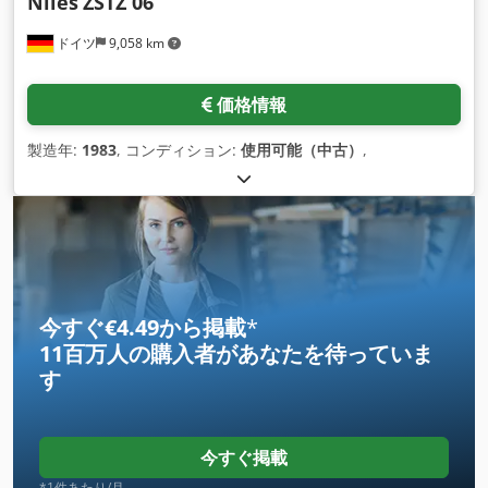
Niles
ZSTZ 06
ドイツ
9,058 km
価格情報
製造年:
1983
, コンディション:
使用可能（中古）
,
今すぐ€4.49から掲載
*
11百万人の購入者
があなたを待っていま
す
今すぐ掲載
*1件あたり/月