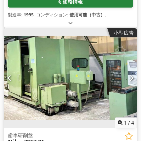
価格情報
製造年:
1995
, コンディション:
使用可能（中古）
,
小型広告
1
/
4
歯車研削盤