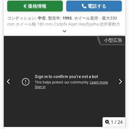
品質で安定した精度で製造することができます、 安定した精度
価格情報
電話する
で、低コスト、短時間で製造できます。 短いセットアップ時間
で。その他は、当社ウェブサイトのパンフレットをご覧くださ
コンディション:
中古
, 製造年:
1993
, ホイール直径 - 最大330
い。 状態 : 非常に良好 - 動力下でのデモンストレーションが可
mm ホイール幅 180 mm Csdpfx Aqet Hwyfjqeha 総所要動力
能です。 配送 : 在庫品 - 検査済み 支払方法：請求書受領後、現
12 kW 機械重量 約7500 kg R E I S H A U E R（スイス） CNC制
金にてお支払いください。 ご注文をお待ちしております。その
御歯車研削盤 タイプ RZ 301 AS * (* A=自動ねじ切り) ！ 製造
他のギヤ加工機も常時在庫しております。 X軸（水平） 152
小型広告
年 1993 # 71206 _____ ホイール径 最小/最大 10 - 330 mm モ
mm Y軸（垂直） 178 mm Z軸（スライドベースプレート）
ジュール 0.5 - 7 スキュー角度 +/- 45 キャリッジストローク
304 mm 機械中心から工作物主軸中心面まで 115 mm 軸速度
180 mm 最大歯数 10 - 600 ワーク把持長さ 420 ～ 最大 620
125 mm/sec ワーク速度 0-30分1 ワークスピンドル内径 円錐 3
mm ワーク重量 最大60 kg サンディングウォーム x 幅 3 50 x
29/32 インチ 総駆動 約 20 kW - 380 V - 50 Hz 重量 約 10,000
84 - 104 mm ウォーム回転数 1,100 - 1,900 rpm 主軸駆動 4
kg 付属品 / 特別装備 " FANUC - 7 軸 CNC 制御タイプ 150
kW - 総駆動 約 12 kW - 380 V - 50 Hz 総重量 約 7,500 kg 付属
MB、スクリーンおよび直接入力付き 直接入力 すべてのワーク
品 / 特別装備 最新のCNC制御システムにより、関連するすべて
と研削パラメーターの自動計算 " フィルターシステム、ベルト
の歯車データを入力し、制御システムと対話しながらワークを
フィルター等を備えた大型で洗練されたクーラントシステム "
設定することができます。プ ログラミング言語（ドイツ語/英
CNCドレッシング制御による研削砥石ドレッサー 自動 各ドレ
語）の切り替えが可能で、データの入出力にはDNCインターフ
ッシング工程後の形状と直径の自動補正 " 歯車研削は、単一部
ェースを採用しています。 本機は、自動研削サイクルと機械上
品加工として テーパー テーパーカップホイール(グリーソン
の砥石の自動再プロファイリングによる連続生成研削プロセス
30°)またはシリンドリカルカップホイールを使用します。これ
で動作します。 研削砥石を自動的に歯のスペースにねじ込む装
らの これらの砥石は、CBN製または従来の "ドレッサブル "ア
置が付属しています＝かなりの時間の節約を意味し、油圧で旋
1
/
24
ルミ 砥石を使用することができる。(コストの問題）。円錐砥
回させることができます。 約10年前、プロファイリング軸（V