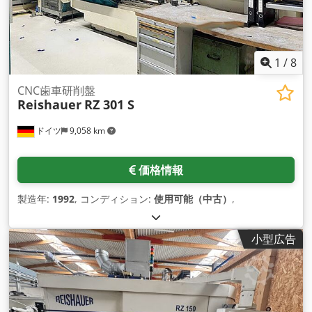
1
/
8
CNC歯車研削盤
Reishauer
RZ 301 S
ドイツ
9,058 km
価格情報
製造年:
1992
, コンディション:
使用可能（中古）
,
小型広告