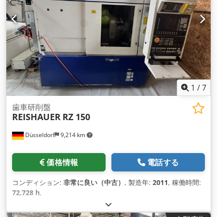
1
/
7
歯車研削盤
REISHAUER
RZ 150
Düsseldorf
9,214 km
価格情報
電話する
コンディション:
非常に良い（中古）
, 製造年:
2011
, 稼働時間:
72,728 h
,