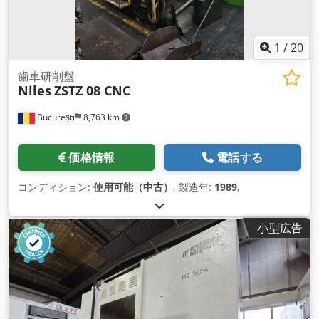
1
/
20
歯車研削盤
Niles
ZSTZ 08 CNC
București
8,763 km
価格情報
電話する
コンディション:
使用可能（中古）
, 製造年:
1989
,
小型広告