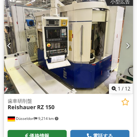
小型広告
1
/
12
歯車研削盤
Reishauer
RZ 150
Düsseldorf
9,214 km
価格情報
電話する