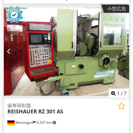
ベルギア用CNC研削盤 タイプ PHOENIX HG 200 製造年 1997
小型広告
_____ Csdpfx Ajt Hwxheqqsha 工作物の最大外径 Ø 215 mm
歯形寸法 高さ x 幅 16 mm x 40.65 mm 歯数範囲 5 - 200 最大
歯数最大歯数比 1 : 10 研磨ディスク Ø 51-190 mm 回転数
1,000 - 6,000 rpm X軸（水平） 152 mm Y軸（垂直） 178 mm
Z軸（スライドベースプレート） 304 mm 機械中心から工作物
主軸中心面まで 115 mm 軸速度 125 mm/sec ワーク速度 0-30
分1 ワークスピンドル内径 円錐 3 29/32 インチ 総駆動 約 20
kW - 380 V - 50 Hz 重量 約 10,000 kg 付属品 / 特別装備 -
FANUC - 7軸CNC制御タイプ150 MB、スクリーンおよび直接入
力付き 直接入力 全てのワークと研削パラメーターの自動計算 -
フィルターシステム、ベルトフィルター等を備えた大型で洗練
されたクーラントシステム。 - CNCドレッシング制御による研
削砥石ドレッサー 自動 各ドレッシング工程後の形状と直径の
自動補正 - 歯車研削は、以下の単一部品加工として行われま
1
/
7
す。 テーパー または円筒砥石を使用します。これらの これら
の砥石は、CBN製または従来の「ドレッサブル」酸化アルミニ
歯車研削盤
REISHAUER
RZ 301 AS
ウム製です。 砥石を使用することができる。(コストの問
題）。円錐研削盤による研削 砥石による研削は、熱発生と接触
Metzingen
9,337 km
パターン品質の点で有利です。 接触パターン品質の点で有利で
す。 その結果、これらのベベルギアペア（自動車産業）は、高