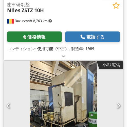
石による研削 研削砥石 ...
軸）はBURRIによって電子的に改造されました。これは、より
歯車研削盤
Niles
ZSTZ 10H
高い精度、より容易なプロファイル修 正、より速いドレッシン
グを意味します。 現在、プロファイルダイヤモンドディスクを
București
8,763 km
備えたSP-DR型REISHAUERドレッシング装置が設置されていま
す。 ワークピースの旋回角度（A軸）も電子的に素早く正確に
移動され、油圧でクランプされます。 シフト研削装置により、
価格情報
電話する
ワークピースは研削中に砥石を通過して接線方向にガイドされ
るため、均一な砥石プロファイルが常に維持されます。
コンディション:
使用可能（中古）
, 製造年:
1989
,
DITTEL - 砥石バランス装置 外部コレットとワークスライドカウ
ンターポイントによる油圧ワーククランプ スライディングドア
とオイルミスト抽出システムによる完全な作業エリアカバー 独
小型広告
自のクーラントシステムはありませんが（中央供給）、研削油
の遠心分離機は別途入手可能です。 独立したスイッチとコント
ロールキャビネット、キャビン内の独立した油圧システム、研
削砥石フランジ