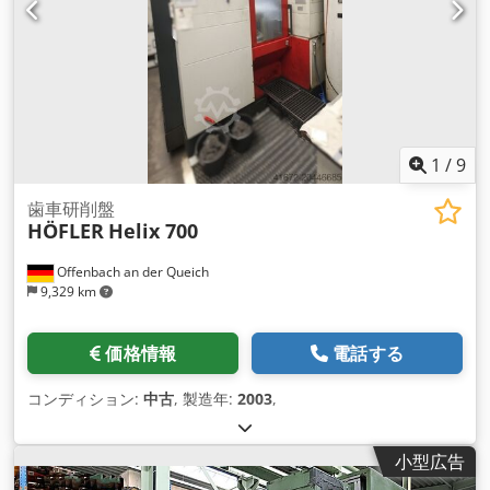
1
/
9
歯車研削盤
HÖFLER
Helix 700
Offenbach an der Queich
9,329 km
価格情報
電話する
コンディション:
中古
, 製造年:
2003
,
小型広告