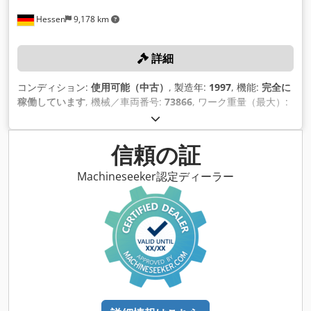
Hessen
9,178 km
詳細
コンディション:
使用可能（中古）
, 製造年:
1997
, 機能:
完全に
稼働しています
, 機械／車両番号:
73866
, ワーク重量（最大）:
60 kg（キログラム）
, 最大回転速度:
2,300 回転/分
, 総重量:
5,000 kg（キログラム）
,
信頼の証
Machineseeker認定ディーラー