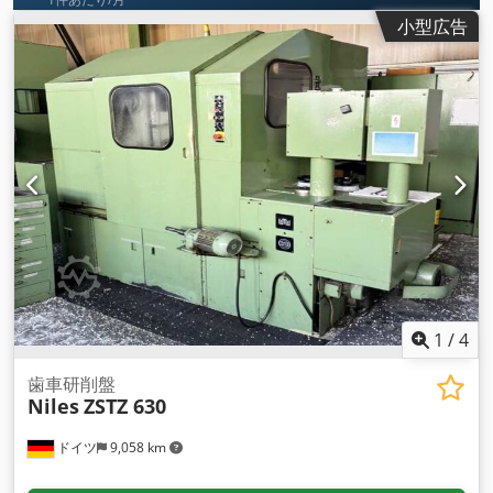
小型広告
1
/
4
歯車研削盤
Niles
ZSTZ 630
ドイツ
9,058 km