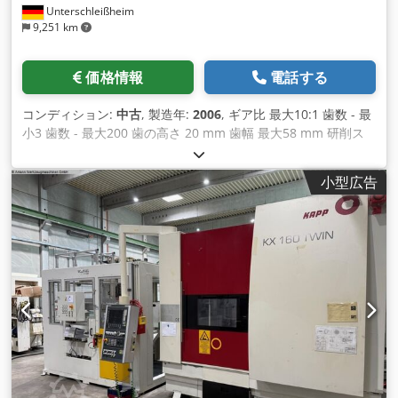
Unterschleißheim
9,251 km
価格情報
電話する
コンディション:
中古
, 製造年:
2006
, ギア比 最大10:1 歯数 - 最
小3 歯数 - 最大200 歯の高さ 20 mm 歯幅 最大58 mm 研削ス
ピンドル速度 無段階可変 6000 rpm 工作物スピンドル回転数
1200 rpm 工具径 最大230 mm 工具径最小 69.85 mm x軸 325
小型広告
mm y軸 350 mm z軸 470 mm b軸 + 90.1 / - 1 ° (°) ワークテー
ブル - Ø 212.71 mm 制御装置 SIN 840 D SIEMENS 総所要動力
75 kW Cjdpfx Aqovxwr Asqsha 機械重量 約 10,000 kg 必要ス
ペース 約 6.10 x 4.40 x 3.30 m クーラントフィルターシステム
Hoffmann HSF 100 V