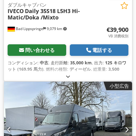
ダブルキャブバン
IVECO
Daily 35S18 L5H3 Hi-
Matic/Doka /Mixto
€39,900
Bad Lippspringe
9,079 km
VB 消費税別
問い合わせる
電話する
コンディション:
中古
, 走行距離:
35,000 km
, 出力:
125 キロワ
ット (169.95 馬力)
, 燃料の種類:
ディーゼル
, 総重量:
3,500
kg（キログラム）
, 色:
グレー
, 変速方式:
オートマチック
, 排出
クラス:
ユーロ6
, 座席数:
7
, 荷室長:
3,600 mm
, 荷室幅:
1,750
小型広告
mm
, 荷室高:
1,900 mm
, 製造年:
2023
, 装備:
ABS（アンチロ
ック・ブレーキ・システム）, すすフィルター, エアコン, エア
バッグ, クルーズコントロール, セントラルロック, テールリフ
ト, トラクションコントロール, ナビゲーションシステム, パワ
ーステアリング, フォグランプ, 引き戸, 車載コンピュータ, 電子
安定制御プログラム (ESP)
,