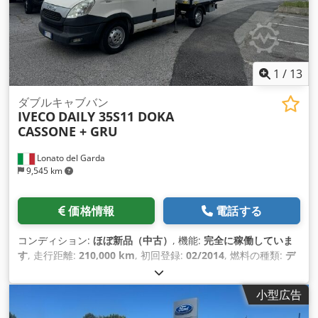
1
/
13
ダブルキャブバン
IVECO
DAILY 35S11 DOKA
CASSONE + GRU
Lonato del Garda
9,545 km
価格情報
電話する
コンディション:
ほぼ新品（中古）
, 機能:
完全に稼働していま
す
, 走行距離:
210,000 km
, 初回登録:
02/2014
, 燃料の種類:
デ
ィーゼル
, 総重量:
3,500 kg（キログラム）
, ホイールベース:
3,450 mm
, 燃料:
ディーゼル
, 色:
白色
, ギア数:
6
, 排出クラス:
小型広告
ユーロ5
, 座席数:
7
, 製造年:
2014
,