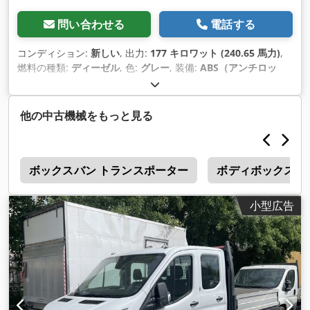
問い合わせる
電話する
コンディション:
新しい
, 出力:
177 キロワット (240.65 馬力)
,
燃料の種類:
ディーゼル
, 色:
グレー
, 装備:
ABS（アンチロッ
ク・ブレーキ・システム）, イモビライザーシステム, エアコン,
エアバッグ, クルーズコントロール, セントラルロック, トラク
ションコントロール, トラック登録, トレーラー連結装置, ナビ
他の中古機械をもっと見る
ゲーションシステム, フォグランプ, 中古車両保証, 全輪駆動, 車
載コンピュータ, 電子安定制御プログラム (ESP)
,
t
ボックスバン トランスポーター
ボディボックス付
小型広告