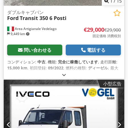
1
/
15
ダブルキャブバン
Ford
Transit 350 6 Posti
€29,000
Area Artigianale Vedelago
€29,900
9,449 km
固定価格 消費税別
問い合わせる
電話する
コンディション:
中古
, 機能:
完全に稼働しています
, 走行距離:
15,000 km
, 初回登録:
09/2022
, 燃料の種類:
ディーゼル
, 最大
積載重量:
950 kg（キログラム）
, 総重量:
3,500 kg（キログラ
ム）
, アクスル構成:
4x2
, 燃料:
ディーゼル
, エネルギー効率:
D
,
小型広告
色:
白色
, 変速方式:
機械式
, ギア数:
6
, 排出クラス:
ユーロ6
, サ
スペンション:
鋼
, 座席数:
6
, 全長:
6,704 mm
, 全幅:
2,059
mm
, 荷室長:
3,000 mm
, 荷室幅:
1,730 mm
, 荷室高:
1,970
mm
, 装備:
ABS（アンチロック・ブレーキ・システム）, すす
フィルター, アドブルー, エアコン, エアバッグ, クルーズコント
ロール, スタート・ストップ システム, セントラルロック, トラ
ック登録, パワーステアリング, フォグランプ, ブルートゥース,
引き戸, 整備記録全完備, 車載コンピュータ, 電動ウィンドウ調