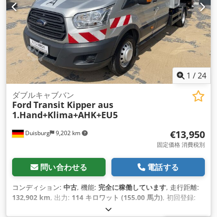
室高:
1,800 mm
, これまでの所有者数:
1
, 装備:
ABS（アンチロ
ック・ブレーキ・システム）, すすフィルター, イモビライザー
システム, エアコン, エアバッグ, セントラルロック, トラック登
録, トレーラー連結装置, パワーステアリング, パーキングヒー
ター, 車載コンピュータ, 電動ウィンドウ調節, 電子安定制御プ
ログラム (ESP)
,
1
/
24
ダブルキャブバン
Ford
Transit Kipper aus
1.Hand+Klima+AHK+EU5
€13,950
Duisburg
9,202 km
固定価格 消費税別
問い合わせる
電話する
コンディション:
中古
, 機能:
完全に稼働しています
, 走行距離:
132,902 km
, 出力:
114 キロワット (155.00 馬力)
, 初回登録:
05/2016
, 燃料の種類:
ディーゼル
, 空車重量:
3,210 kg（キログ