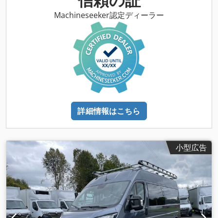
ック・ブレーキ・システム）, すすフィルター, エアコン, エア
バッグ, クルーズコントロール, セントラルロック, テールリフ
Machineseeker認定ディーラー
ト, トラクションコントロール, ナビゲーションシステム, パワ
ーステアリング, フォグランプ, 引き戸, 車載コンピュータ, 電子
安定制御プログラム (ESP)
,
詳細情報はこちら
小型広告