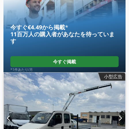
ペンション:
鋼
, 座席数:
7
, 荷室幅:
2,070 mm
, 運転質量:
225
kg（キログラム）
, 装備:
ABS（アンチロック・ブレーキ・シス
テム）, エアコン, キャビン, クルーズコントロール, トラクショ
ンコントロール, トレーラー連結装置, 低騒音, 車載コンピュー
今すぐ€4.49から掲載
*
タ
,
11百万人の購入者
があなたを待っていま
す
今すぐ掲載
*1件あたり/月
小型広告