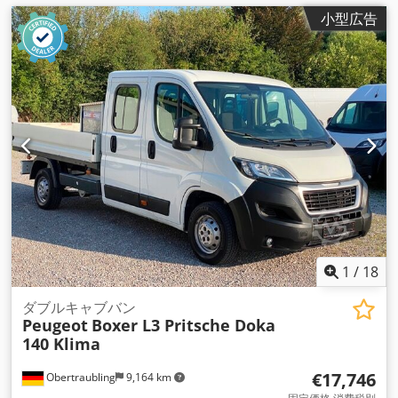
小型広告
1
/
18
ダブルキャブバン
Peugeot
Boxer L3 Pritsche Doka
140 Klima
€17,746
Obertraubling
9,164 km