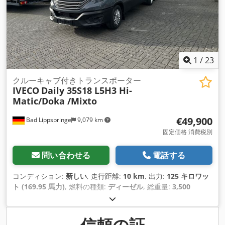
1
/
23
クルーキャブ付きトランスポーター
IVECO
Daily 35S18 L5H3 Hi-
Matic/Doka /Mixto
€49,900
Bad Lippspringe
9,079 km
固定価格 消費税別
問い合わせる
電話する
コンディション:
新しい
, 走行距離:
10 km
, 出力:
125 キロワッ
ト (169.95 馬力)
, 燃料の種類:
ディーゼル
, 総重量:
3,500
kg（キログラム）
, 色:
グレー
, 変速方式:
オートマチック
, 排出
クラス:
ユーロ6
, 座席数:
7
, 荷室長:
3,600 mm
, 荷室幅:
1,750
mm
, 荷室高:
1,900 mm
, 製造年:
2024
, 装備:
ABS（アンチロ
信頼の証