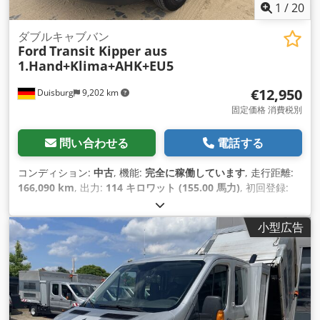
1
/
20
ダブルキャブバン
Ford
Transit Kipper aus
1.Hand+Klima+AHK+EU5
€12,950
Duisburg
9,202 km
固定価格 消費税別
問い合わせる
電話する
コンディション:
中古
, 機能:
完全に稼働しています
, 走行距離:
166,090 km
, 出力:
114 キロワット (155.00 馬力)
, 初回登録:
03/2016
, 燃料の種類:
ディーゼル
, 空車重量:
3,170 kg（キログ
ラム）
, 最大積載重量:
1,510 kg（キログラム）
, 総重量:
4,690
小型広告
kg（キログラム）
, アクスル構成:
4x2
, 次回検査（TÜV）:
06/2027
, 燃料:
ディーゼル
, 色:
シルバー
, 運転席:
その他
, 変速
方式:
機械式
, ギア数:
6
, 排出クラス:
ユーロ5
, 座席数:
7
, 全長:
6,400 mm
, 全幅:
2,300 mm
, 全高:
2,890 mm
, 許容軸重（軸
1）:
1,850 kg（キログラム）
, 許容軸荷重（第2軸）:
3,300
kg（キログラム）
, 荷室長:
2,300 mm
, 荷室幅:
2,100 mm
, 荷