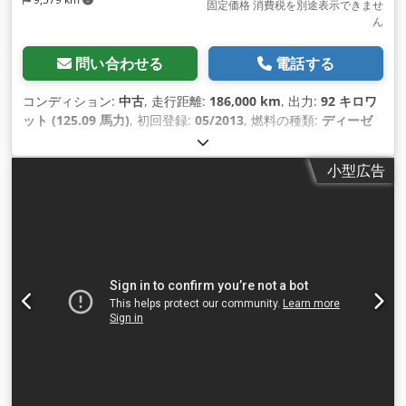
固定価格 消費税を別途表示できませ
ん
問い合わせる
電話する
コンディション:
中古
, 走行距離:
186,000 km
, 出力:
92 キロワ
ット (125.09 馬力)
, 初回登録:
05/2013
, 燃料の種類:
ディーゼ
ル
, 最大積載重量:
1,080 kg（キログラム）
, 総重量:
3,500
kg（キログラム）
, アクスル構成:
4x2
, 色:
白色
, 変速方式:
機械
小型広告
式
, 排出クラス:
ユーロ5
, 座席数:
7
, 荷室長:
3,150 mm
, 荷室幅:
2,100 mm
, 製造年:
2013
,