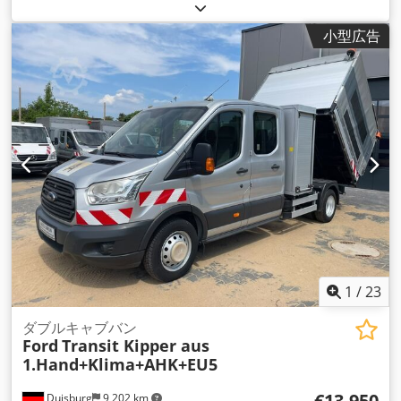
03/2016
, 燃料の種類:
ディーゼル
, 空車重量:
3,210 kg（キログ
ラム）
, 最大積載重量:
1,480 kg（キログラム）
, 総重量:
4,690
小型広告
kg（キログラム）
, アクスル構成:
4x2
, 次回検査（TÜV）:
06/2027
, 燃料:
ディーゼル
, 色:
シルバー
, 運転席:
その他
, 変速
方式:
機械式
, ギア数:
6
, 排出クラス:
ユーロ5
, 座席数:
7
, 全長:
6,400 mm
, 全幅:
2,300 mm
, 全高:
2,890 mm
, 許容軸重（軸
1）:
1,850 kg（キログラム）
, 許容軸荷重（第2軸）:
3,300
kg（キログラム）
, 荷室長:
2,300 mm
, 荷室幅:
2,100 mm
, 荷
室高:
1,800 mm
, これまでの所有者数:
1
, 装備:
ABS（アンチロ
ック・ブレーキ・システム）, すすフィルター, イモビライザー
システム, エアコン, エアバッグ, セントラルロック, トラック登
録, トレーラー連結装置, パワーステアリング, パーキングヒー
ター, 車載コンピュータ, 電動ウィンドウ調節, 電子安定制御プ
ログラム (ESP)
,
1
/
23
ダブルキャブバン
Ford
Transit Kipper aus
1.Hand+Klima+AHK+EU5
€13,950
Duisburg
9,202 km