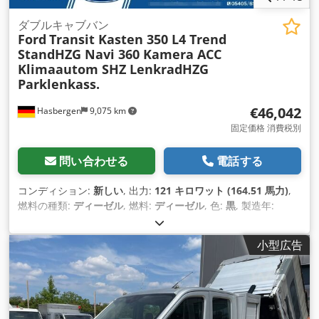
ダブルキャブバン
Ford
Transit Kasten 350 L4 Trend
StandHZG Navi 360 Kamera ACC
Klimaautom SHZ LenkradHZG
Parklenkass.
€46,042
Hasbergen
9,075 km
固定価格 消費税別
問い合わせる
電話する
コンディション:
新しい
, 出力:
121 キロワット (164.51 馬力)
,
燃料の種類:
ディーゼル
, 燃料:
ディーゼル
, 色:
黒
, 製造年:
2026
, 装備:
ABS（アンチロック・ブレーキ・システム）, UVV
安全点検, イモビライザーシステム, エアコン, エアバッグ, クル
小型広告
ーズコントロール, セントラルロック, トラクションコントロー
ル, ナビゲーションシステム, パーキングヒーター, フォグラン
プ, 中古車両保証, 引き戸, 車載コンピュータ, 電子安定制御プロ
グラム (ESP)
,