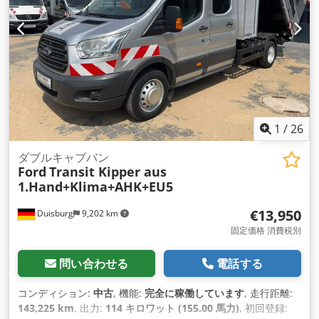
1
/
26
ダブルキャブバン
Ford
Transit Kipper aus
1.Hand+Klima+AHK+EU5
€13,950
Duisburg
9,202 km
固定価格 消費税別
問い合わせる
電話する
コンディション:
中古
, 機能:
完全に稼働しています
, 走行距離:
143,225 km
, 出力:
114 キロワット (155.00 馬力)
, 初回登録: