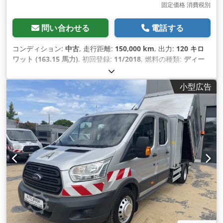
固定価格 消費税別
問い合わせる
電話する
コンディション:
中古
, 走行距離:
150,000 km
, 出力:
120 キロ
ワット (163.15 馬力)
, 初回登録:
11/2018
, 燃料の種類:
ディー
ゼル
, 排出クラス:
ユーロ6
, 座席数:
6
, 製造年:
2018
,
小型広告