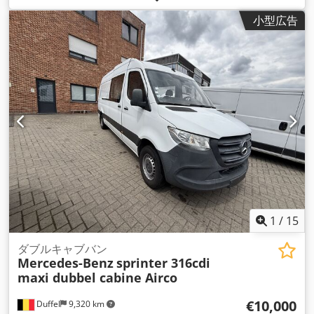
ラム）
, 最大積載重量:
1,530 kg（キログラム）
, 総重量:
4,700
小型広告
kg（キログラム）
, アクスル構成:
4x2
, 次回検査（TÜV）:
01/2027
, 燃料:
ディーゼル
, 色:
シルバー
, 運転席:
その他
, 変速
方式:
機械式
, ギア数:
6
, 排出クラス:
ユーロ5
, 座席数:
7
, これま
での所有者数:
1
, 装備:
ABS（アンチロック・ブレーキ・システ
ム）, すすフィルター, イモビライザーシステム, エアコン, エア
バッグ, セントラルロック, トラック登録, トレーラー連結装置,
パワーステアリング, 車載コンピュータ, 電子安定制御プログラ
ム (ESP)
,
1
/
15
ダブルキャブバン
Mercedes-Benz
sprinter 316cdi
maxi dubbel cabine Airco
€10,000
Duffel
9,320 km