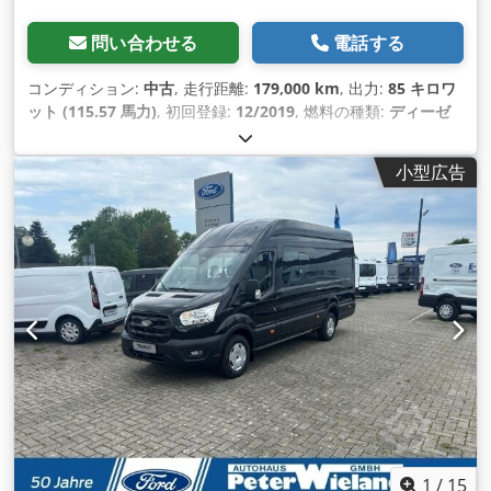
問い合わせる
電話する
コンディション:
中古
, 走行距離:
179,000 km
, 出力:
85 キロワ
ット (115.57 馬力)
, 初回登録:
12/2019
, 燃料の種類:
ディーゼ
ル
, 最大積載重量:
800 kg（キログラム）
, 総重量:
3,500
kg（キログラム）
, アクスル構成:
4x2
, 色:
白色
, 変速方式:
機械
小型広告
式
, 排出クラス:
ユーロ6
, 座席数:
7
, 荷室長:
3,150 mm
, 荷室幅:
2,100 mm
, 製造年:
2019
,
1
/
15