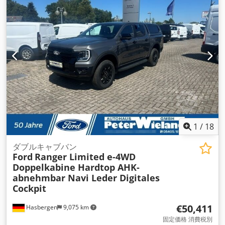
1
/
18
ダブルキャブバン
Ford
Ranger Limited e-4WD
Doppelkabine Hardtop AHK-
abnehmbar Navi Leder Digitales
Cockpit
€50,411
Hasbergen
9,075 km
固定価格 消費税別