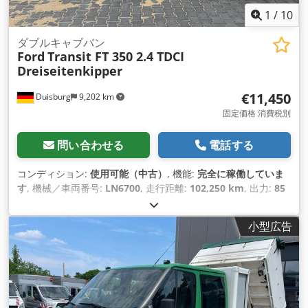
1
/
10
ダブルキャブバン
Ford
Transit FT 350 2.4 TDCI
Dreiseitenkipper
€11,450
Duisburg
9,202 km
固定価格 消費税別
問い合わせる
電話する
コンディション:
使用可能（中古）
, 機能:
完全に稼働していま
す
, 機械／車両番号:
LN6700
, 走行距離:
102,250 km
, 出力:
85
キロワット (115.57 馬力)
, 初回登録:
02/2008
, 燃料の種類:
デ
ィーゼル
, 空車重量:
2,460 kg（キログラム）
, 最大積載重量:
小型広告
1,030 kg（キログラム）
, 総重量:
3,500 kg（キログラム）
, ア
クスル構成:
4x2
, 次回検査（TÜV）:
01/2027
, 燃料:
ディーゼ
ル
, 色:
緑色
, 変速方式:
機械式
, ギア数:
6
, 排出クラス:
ユーロ4
,
座席数:
6
, 全長:
5,650 mm
, 全幅:
2,100 mm
, 全高:
2,180 mm
,
許容軸重（軸1）:
1,850 kg（キログラム）
, 許容軸荷重（第2
軸）:
2,450 kg（キログラム）
, 荷室長:
2,370 mm
, 荷室幅: