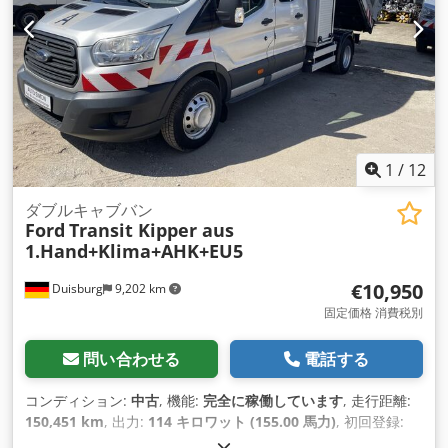
ック, トラクションコントロール, トレーラー連結装置, パワー
ステアリング, ブルートゥース, 引き戸, 車載コンピュータ, 電動
ウィンドウ調節, 電動ミラー
,
1
/
12
ダブルキャブバン
Ford
Transit Kipper aus
1.Hand+Klima+AHK+EU5
€10,950
Duisburg
9,202 km
固定価格 消費税別
問い合わせる
電話する
コンディション:
中古
, 機能:
完全に稼働しています
, 走行距離:
150,451 km
, 出力:
114 キロワット (155.00 馬力)
, 初回登録:
03/2016
, 燃料の種類:
ディーゼル
, 空車重量:
3,170 kg（キログ