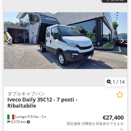
排出クラス:
ユーロ6
, サスペンション:
その他
, 座席数:
7
, 装備:
ABS（アンチロック・ブレーキ・システム）, すすフィルター,
イモビライザーシステム, エアコン, クルーズコントロール, セ
ントラルロック, トラクションコントロール, トレーラー連結装
置, 事故に遭いました, 車載コンピュータ
,
1
/
14
ダブルキャブバン
Iveco
Daily 35C12 - 7 posti -
Ribaltabile
€27,400
Lurago D'Erba - Co
9,579 km
固定価格 消費税を別途表示できませ
ん