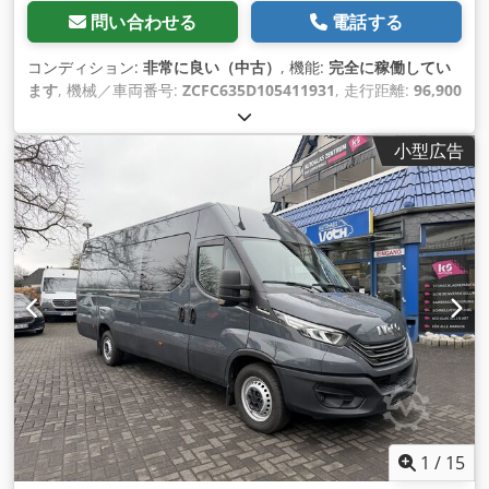
問い合わせる
電話する
コンディション:
非常に良い（中古）
, 機能:
完全に稼働してい
ます
, 機械／車両番号:
ZCFC635D105411931
, 走行距離:
96,900
km
, 初回登録:
01/2022
, 燃料の種類:
ディーゼル
, タイヤサイ
ズ:
195/75 R16C 110/108R
, ホイールベース:
3,520 mm
, エネ
小型広告
ルギー効率:
D
, 色:
白色
, ギア数:
8
, 排出クラス:
ユーロ6
, 座席
数:
6
, 全長:
6,100 mm
, 全幅:
2,250 mm
, 全高:
2,700 mm
, 積
載スペース容量:
12 m³
, 荷室長:
2,450 mm
, 荷室幅:
1,900
mm
, 荷室高:
1,780 mm
, 製造年:
2021
, 装備:
ABS（アンチロ
ック・ブレーキ・システム）, USBポート, すすフィルター, ア
ドブルー, エアコン, エアバッグ, セントラルロック, タイヤ空気
圧監視, フォグランプ, ブルートゥース, レーンキープアシスト,
引き戸, 整備記録全完備, 電動ウィンドウ調節
,
1
/
15