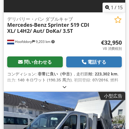
1
/
15
デリバリー・バン ダブルキャブ
Mercedes-Benz
Sprinter 519 CDI
XL/ L4H2/ Aut/ DoKa/ 3.5T
€32,950
Hoofddorp
9,203 km
VB 消費税別
問い合わせる
電話する
コンディション:
非常に良い（中古）
, 走行距離:
223,302 km
,
出力:
140 キロワット (190.35 馬力)
, 初回登録:
07/2016
, 燃料
の種類:
ディーゼル
, タイヤサイズ:
195/75R16
, アクスル構成:
4x2
, ホイールベース:
4,330 mm
, 燃料:
ディーゼル
, 燃料タンク
小型広告
容量:
85 l
, 色:
青
, 変速方式:
オートマチック
, ギア数:
255
, 排出
クラス:
ユーロ6
, サスペンション:
鋼
, 座席数:
5
, 許容軸重（軸
1）:
1,850 kg（キログラム）
, 許容軸荷重（第2軸）:
2,300
kg（キログラム）
, 製造年:
2016
, 装備:
ABS（アンチロック・
ブレーキ・システム）, USBポート, すすフィルター, アドブル
ー, エアコン, エアバッグ, クルーズコントロール, セントラルロ