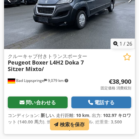
1
/
26
クルーキャブ付きトランスポーター
Peugeot
Boxer L4H2 Doka 7
Sitzer Mixto/
€38,900
Bad Lippspringe
9,079 km
固定価格 消費税別
問い合わせる
電話する
コンディション:
新しい
, 走行距離:
10 km
, 出力:
102.97 キロワ
ット (140.00 馬力)
, 燃料の種類:
ディーゼル
, 総重量:
3,500
検索を保存
kg（キログラム）
, 色:
グレー
, 変速方式:
機械式
, 座席数:
7
, 荷
室長:
2,600 mm
, 荷室幅:
1,850 mm
, 荷室高:
1,900 mm
, 製造