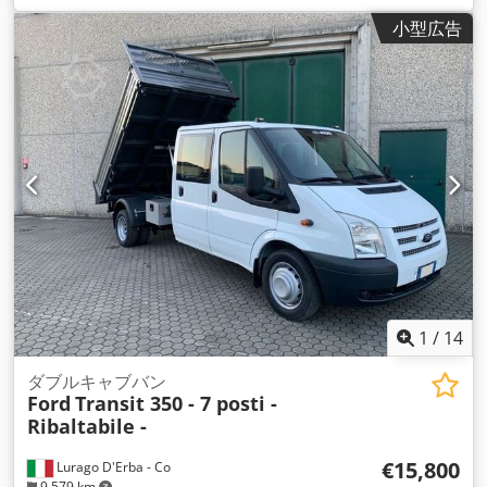
ィーゼル
, 空車重量:
2,870 kg（キログラム）
, 最大積載重量:
小型広告
1,730 kg（キログラム）
, 総重量:
4,600 kg（キログラム）
, 次
回検査（TÜV）:
07/2027
, 燃料:
ディーゼル
, 色:
緑色
, 運転席:
その他
, 変速方式:
機械式
, ギア数:
6
, 排出クラス:
ユーロ4
, 座席
数:
7
, 全長:
6,360 mm
, 全幅:
2,180 mm
, 全高:
2,250 mm
, 許
容軸重（軸1）:
1,850 kg（キログラム）
, 許容軸荷重（第2
軸）:
3,300 kg（キログラム）
, 荷室長:
2,370 mm
, 荷室幅:
2,000 mm
, 荷室高:
1,000 mm
, ブレーキ付きトレーラー最大積
載量:
3,000 kg（キログラム）
, これまでの所有者数:
1
, 装備:
ABS（アンチロック・ブレーキ・システム）, すすフィルター,
エアバッグ, セントラルロック, トラック登録, トレーラー連結
装置, パワーステアリング, パーキングヒーター, 坂道発進補助,
電動ウィンドウ調節, 電子安定制御プログラム (ESP)
,
1
/
14
ダブルキャブバン
Ford
Transit 350 - 7 posti -
Ribaltabile -
€15,800
Lurago D'Erba - Co
9,579 km