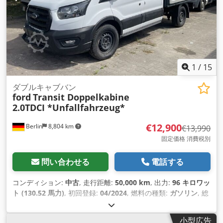
1
/
15
ダブルキャブバン
ford
Transit Doppelkabine
2.0TDCI *Unfallfahrzeug*
€12,900
Berlin
8,804 km
€13,990
固定価格 消費税別
問い合わせる
電話する
コンディション:
中古
, 走行距離:
50,000 km
, 出力:
96 キロワッ
ト (130.52 馬力)
, 初回登録:
04/2024
, 燃料の種類:
ガソリン
, 総
重量:
3,500 kg（キログラム）
, アクスル構成:
4x2
, 次回検査
（TÜV）:
06/2026
, 色:
白色
, 運転席:
その他
, 変速方式:
機械式
,
小型広告