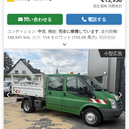
固定価格 消費税別
問い合わせる
電話する
コンディション:
中古
, 機能:
完全に稼働しています
, 走行距離:
140,541 km
, 出力:
114 キロワット (155.00 馬力)
, 初回登録:
03/2016
, 燃料の種類:
ディーゼル
, 空車重量:
3,170 kg（キログ
ラム）
, 最大積載重量:
1,510 kg（キログラム）
, 総重量:
4,690
小型広告
kg（キログラム）
, アクスル構成:
4x2
, 次回検査（TÜV）:
06/2027
, 燃料:
ディーゼル
, 色:
シルバー
, 運転席:
その他
, 変速
方式:
機械式
, ギア数:
6
, 排出クラス:
ユーロ5
, 座席数:
7
, 全長:
6,400 mm
, 全幅:
2,300 mm
, 全高:
2,890 mm
, 許容軸重（軸
1）:
1,850 kg（キログラム）
, 許容軸荷重（第2軸）:
3,300
kg（キログラム）
, 荷室長:
2,300 mm
, 荷室幅:
2,100 mm
, 荷
室高:
1,800 mm
, これまでの所有者数:
1
, 装備:
ABS（アンチロ
ック・ブレーキ・システム）, すすフィルター, イモビライザー
システム, エアコン, エアバッグ, セントラルロック, トラック登
録, トレーラー連結装置, パワーステアリング, パーキングヒー
ター, 車載コンピュータ, 電動ウィンドウ調節, 電子安定制御プ
ログラム (ESP)
,