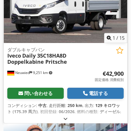
節, 電動ミラー, 電子安定制御プログラム (ESP)
,
1
/
15
ダブルキャブバン
Iveco
Daily 35C18HA8D
Doppelkabine Pritsche
€42,900
Neuwied
9,251 km
固定価格 消費税別
問い合わせる
電話する
コンディション:
中古
, 走行距離:
250 km
, 出力:
129 キロワッ
ト (175.39 馬力)
, 初回登録:
06/2026
, 燃料の種類:
ディーゼル
,
総重量:
3,500 kg（キログラム）
, タイヤサイズ:
225/65R16
, ア
クスル構成:
4x2
, ホイールベース:
3,750 mm
, 色:
白色
, 運転席:
デイキャブ
, 変速方式:
オートマチック
, 排出クラス:
なし
, サス