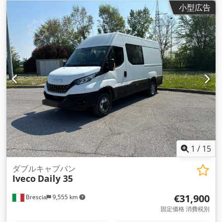
ラム）
, 最大積載重量:
1,480 kg（キログラム）
, 総重量:
4,690
小型広告
kg（キログラム）
, アクスル構成:
4x2
, 次回検査（TÜV）:
06/2027
, 燃料:
ディーゼル
, 色:
シルバー
, 運転席:
その他
, 変速
方式:
機械式
, ギア数:
6
, 排出クラス:
ユーロ5
, 座席数:
7
, 全長:
6,400 mm
, 全幅:
2,300 mm
, 全高:
2,890 mm
, 許容軸重（軸
1）:
1,850 kg（キログラム）
, 許容軸荷重（第2軸）:
3,300
kg（キログラム）
, 荷室長:
2,300 mm
, 荷室幅:
2,100 mm
, 荷
室高:
1,800 mm
, これまでの所有者数:
1
, 装備:
ABS（アンチロ
ック・ブレーキ・システム）, すすフィルター, イモビライザー
システム, エアコン, エアバッグ, セントラルロック, トラック登
録, トレーラー連結装置, パワーステアリング, パーキングヒー
ター, 車載コンピュータ, 電動ウィンドウ調節, 電子安定制御プ
ログラム (ESP)
,
1
/
15
ダブルキャブバン
Iveco
Daily 35
€31,900
Brescia
9,555 km
固定価格 消費税別