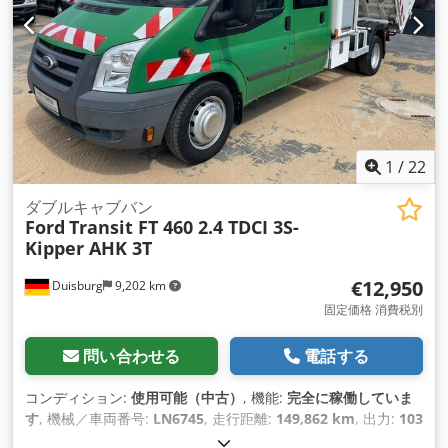
2,000 mm
, 荷室高:
1,000 mm
, これまでの所有者数:
1
, 装備:
ABS（アンチロック・ブレーキ・システム）, すすフィルター,
エアバッグ, パワーステアリング, パーキングヒーター, 坂道発
進補助, 電子安定制御プログラム (ESP)
,
1
/
22
ダブルキャブバン
Ford
Transit FT 460 2.4 TDCI 3S-
Kipper AHK 3T
€12,950
Duisburg
9,202 km
固定価格 消費税別
問い合わせる
電話する
コンディション:
使用可能（中古）
, 機能:
完全に稼働していま
す
, 機械／車両番号:
LN6745
, 走行距離:
149,862 km
, 出力:
103
キロワット (140.04 馬力)
, 初回登録:
02/2010
, 燃料の種類:
デ