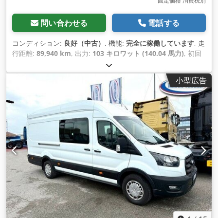
固定価格 消費税別
問い合わせる
電話する
コンディション:
良好（中古）
, 機能:
完全に稼働しています
, 走
行距離:
89,940 km
, 出力:
103 キロワット (140.04 馬力)
, 初回
登録:
04/2021
, 燃料の種類:
ディーゼル
, 空車重量:
2,185
kg（キログラム）
, 最大積載重量:
1,315 kg（キログラム）
, 総
小型広告
重量:
3,500 kg（キログラム）
, 次回検査（TÜV）:
08/2028
, 燃
料:
ディーゼル
, 燃料タンク容量:
90 l
, 色:
白色
, 運転席:
その他
,
変速方式:
機械式
, 排出クラス:
ユーロ6
, 座席数:
7
, 装備:
ABS（アンチロック・ブレーキ・システム）, EBS（電子制動シ
ステム）, エアコン, エアバッグ, クルーズコントロール, セント
ラルロック, タイヤ空気圧監視, トラック登録, トレーラー連結
装置, パワーステアリング, ブルートゥース, 坂道発進補助, 整備
記録全完備, 禁煙車両, 車両登録, 車載コンピュータ, 電動ミラ
ー, 電子安定制御プログラム (ESP)
,