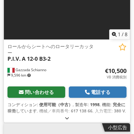
1
/
8
ロールからシートへのロータリーカッタ
ー
P.I.V.
A 12-0 B3-2
€10,500
Gazzada Schianno
9,596 km
VB 消費税別
問い合わせる
電話する
コンディション:
使用可能（中古）
, 製造年:
1998
, 機能:
完全に
稼働しています
, 機械／車両番号:
617 138 66
, 入力電圧:
380 V
,
入力電流の種類:
三相
, 全長:
5,000 mm
, 全幅:
3,100 mm
, 全高:
2,000 mm
,
小型広告