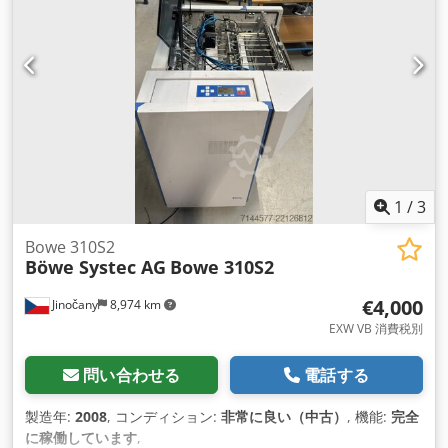
1
/
3
Bowe 310S2
Böwe Systec AG
Bowe 310S2
€4,000
Jinočany
8,974 km
EXW VB 消費税別
問い合わせる
電話する
製造年:
2008
, コンディション:
非常に良い（中古）
, 機能:
完全
に稼働しています
,