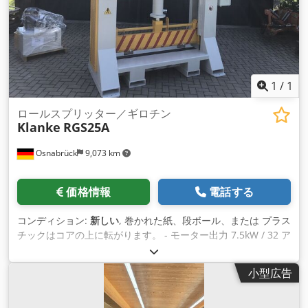
1
/
1
ロールスプリッター／ギロチン
Klanke
RGS25A
Osnabrück
9,073 km
価格情報
電話する
コンディション:
新しい
, 巻かれた紙、段ボール、または プラス
チックはコアの上に転がります。 - モーター出力 7.5kW / 32 ア
ンペア / 5 極 – 50HZ-3LNPE - 両手安全回路を備えたPLC対応制
御 - 切断力30トン - 切断速度17.3mm/秒 Cedpfxjf S Ir Uo Ac
小型広告
Eorf 以下の用途向けに設計されたカッティング チャネル: - 最
大ロール長さ 1500mm - 最大ロール径 1200mm - 機械重量約
3000kg -カラー RAL5012 - ライトブルー 詳細情報と価格はお