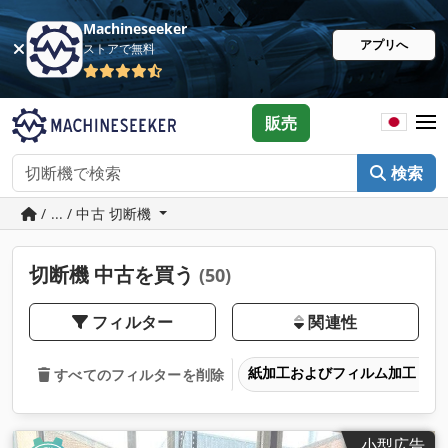
Machineseeker
アプリへ
ストアで無料
販売
検索
/ ... / 中古 切断機
切断機 中古を買う
(50)
フィルター
関連性
紙加工およびフィルム加工
すべてのフィルターを削除
小型広告