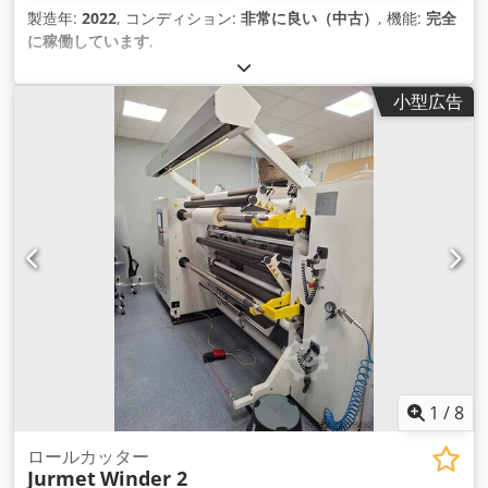
製造年:
2022
, コンディション:
非常に良い（中古）
, 機能:
完全
に稼働しています
,
小型広告
1
/
8
ロールカッター
Jurmet
Winder 2