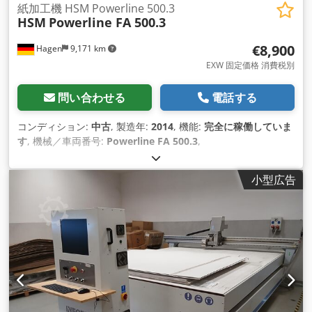
紙加工機 HSM Powerline 500.3
HSM
Powerline FA 500.3
€8,900
Hagen
9,171 km
EXW 固定価格 消費税別
問い合わせる
電話する
コンディション:
中古
, 製造年:
2014
, 機能:
完全に稼働していま
す
, 機械／車両番号:
Powerline FA 500.3
,
小型広告