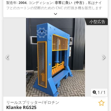
製造年:
2004
, コンディション:
非常に良い（中古）
, 私はナイ
フとのカートンの切断のための CNC の打抜き機を販売します
Csdsd I N Etjpfx Ac Ejrf 状態良好、一般的には生産者で修理さ
れたもので、即売可能です。
小型広告
1
/
1
リールスプリッター/ギロチン
Klanke
RGS25