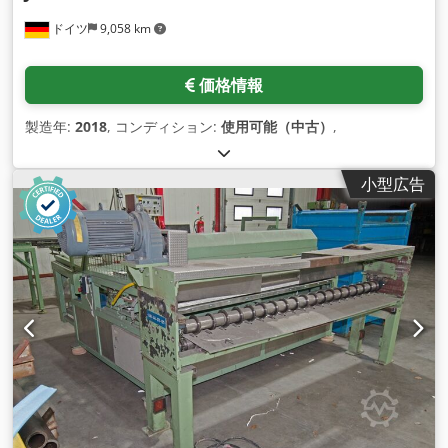
ドイツ
9,058 km
価格情報
製造年:
2018
, コンディション:
使用可能（中古）
,
小型広告