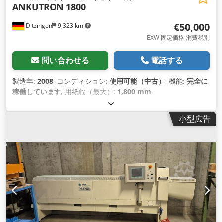
ANKUTRON
1800
€50,000
Ditzingen
9,323 km
EXW 固定価格 消費税別
問い合わせる
電話する
製造年:
2008
, コンディション:
使用可能（中古）
, 機能:
完全に
稼働しています
, 用紙幅（最大）:
1,800 mm
,
小型広告