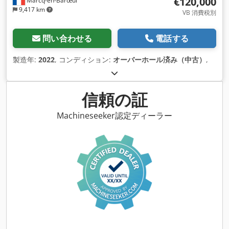
€120,000
Marcq-en-Barœul
9,417 km
VB 消費税別
問い合わせる
電話する
製造年:
2022
, コンディション:
オーバーホール済み（中古）
,
信頼の証
Machineseeker認定ディーラー