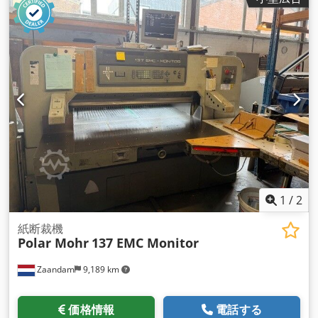
1
/
2
紙断裁機
Polar Mohr
137 EMC Monitor
Zaandam
9,189 km
価格情報
電話する