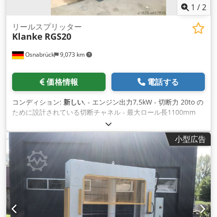
1
/
2
リールスプリッター
Klanke
RGS20
Osnabrück
9,073 km
価格情報
電話する
コンディション:
新しい
, - エンジン出力7,5kW - 切断力 20to の
ために設計されている切断チャネル - 最大ロール長1100mm
Csdpfx Ajftnt Nsc Ejrf - 最大ロール径900mm - 機械重量 約
2500kg - タンク容量約100L - ハンドガード -顧客の要求に従う
小型広告
ボディ RAL の着色 保護グリッド/ナイフバー RAL 1028 メロン
イエロー ご注文いただいた商品 価格と詳細はお問い合わせく
ださい。