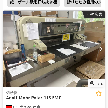
m
紙・ボール紙用打ち抜き機
折りたたみ箱用のグル
小型広告
1
/
2
切断機
Adolf Mohr
Polar 115 EMC
ドイツ
9,058 km