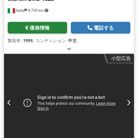
Italia
9,739 km
価格情報
電話する
製造年:
1995
, コンディション:
中古
,
小型広告