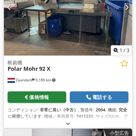
データや資料はありません。内覧は予約制です。技術的な詳細
やいかなる誤りについても責任を負いません。
1
/
3
断裁機
Polar Mohr
92 X
Zaandam
9,189 km
価格情報
電話する
コンディション:
非常に良い（中古）
, 製造年:
2004
, 機能:
完全
に稼働しています
, 機械／車両番号:
7411231
, サイズ92cm、プ
ログラム、スペアナイフ、大きなサイドテーブル
Credpfownqwcex Ac Eof 機械番号: 7411231
小型広告