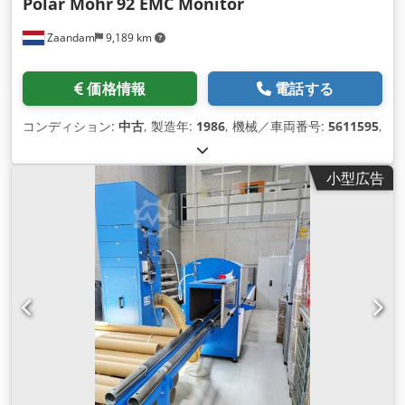
Polar Mohr
92 EMC Monitor
Zaandam
9,189 km
価格情報
電話する
コンディション:
中古
, 製造年:
1986
, 機械／車両番号:
5611595
,
小型広告