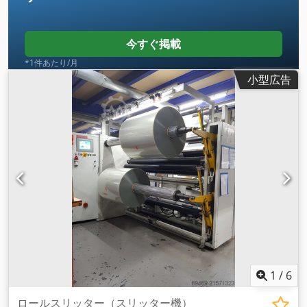
今すぐ掲載
*1件あたり/月
小型広告
1
/
6
ロールスリッター（スリッター機）