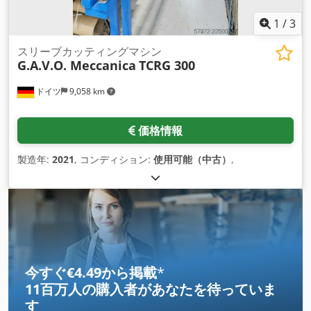
1
/
3
スリーブカッティングマシン
G.A.V.O. Meccanica
TCRG 300
ドイツ
9,058 km
価格情報
製造年:
2021
, コンディション:
使用可能（中古）
,
今すぐ€4.49から掲載
*
11百万人の購入者
があなたを待っていま
す