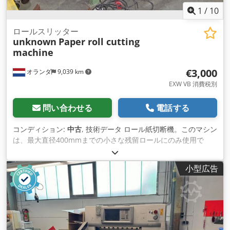
1
/
10
ロールスリッター
unknown
Paper roll cutting
machine
€3,000
オランダ
9,039 km
EXW VB 消費税別
問い合わせる
電話する
コンディション:
中古
, 技術データ ロール紙切断機。このマシン
は、最大直径400mmまでの小さな残留ロールにのみ使用で
き、これらの残留ロールを自動的に巻き戻し、紙を 短冊状に切
断することで、ベールへのプレス加工を容易にします。 メーカ
小型広告
ー不明 タイプ不明 製造年不明 ロール用フィードテーブル寸法
ロールホルダー内幅 2,195 mm ロールホルダー内高さ 465 mm
フィードテーブル全体の搬送寸法 2,650 x 1,300 x 2,150 mm
(W x H x D) Cedpeu Tg Spjfx Ac Esrf ローラーカッター寸法 カ
ッティングシャフト内幅 2,250 mm ロールカッター全体の輸送
寸法 3,050 x 1,550 x 550 mm (幅 x 高さ x 奥行き) 備考 詳細な