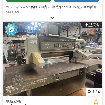
コンディション:
良好（中古）
, 製造年:
1984
, 機械／車両番号:
5441269
,
小型広告
1
/
4
紙断裁機