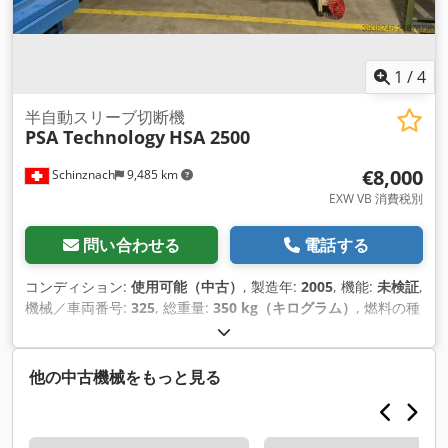
1
/
4
半自動スリーブ切断機
PSA Technology
HSA 2500
€8,000
Schinznach
9,485 km
EXW VB 消費税別
問い合わせる
電話する
コンディション:
使用可能（中古）
, 製造年:
2005
, 機能:
未検証
,
機械／車両番号:
325
, 総重量:
350 kg（キログラム）
, 燃料の種
類:
電気
, 色:
白色
,
他の中古機械をもっと見る