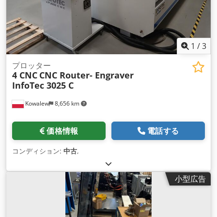
1
/
3
プロッター
4 CNC
CNC Router- Engraver
InfoTec 3025 C
Kowalew
8,656 km
価格情報
電話する
コンディション:
中古
,
小型広告