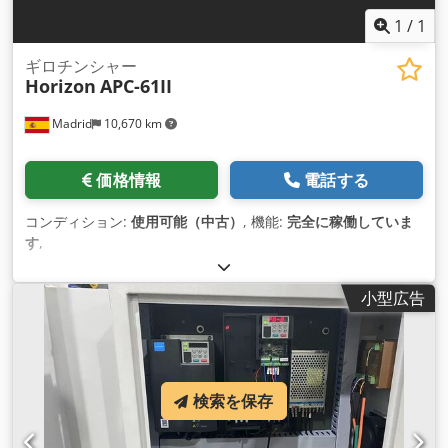
1
/
1
ギロチンシャー
Horizon
APC-61II
Madrid
10,670 km
価格情報
電話する
コンディション:
使用可能（中古）
, 機能:
完全に稼働していま
す
,
小型広告
検索を保存