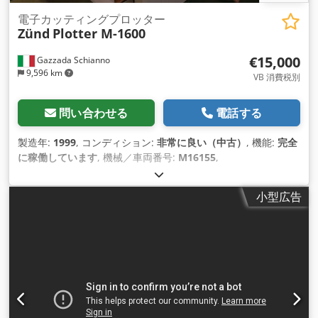
電子カッティングプロッター
Zünd
Plotter M-1600
€15,000
Gazzada Schianno
9,596 km
VB 消費税別
問い合わせる
電話する
製造年:
1999
, コンディション:
非常に良い（中古）
, 機能:
完全
に稼働しています
, 機械／車両番号:
M16155
,
小型広告