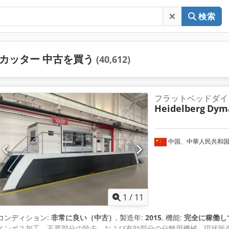
検索
カッター 中古を買う
(40,612)
フラットベッドダイ
Heidelberg
Dyma
中国、中華人民共和
1
/
11
コンディション:
非常に良い（中古）
, 製造年:
2015
, 機能:
完全に稼働し
エンボス加工、不要部分の除去、および有効部分の分離用機械 - 現状販売