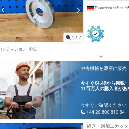
Tauberbischofsheim
1
/
2
コンディション:
中古
,
中古機械を即座に販売
今すぐ€4.49から掲載
*
11百万人の購入者
があ
今すぐご確認ください
+44 20 806 810 84
継ぎ・溝加工カッター We