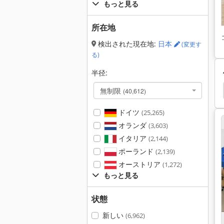
もっと見る
所在地
検出された現在地:
日本
(変更す
る)
半径:
機
フレキソ 印刷 機
フレキソ印刷機
Gallus
無制限
(40,612)
ドイツ
(25,265)
オランダ
(3,603)
イタリア
(2,144)
ポーランド
(2,139)
オーストリア
(1,272)
もっと見る
状態
新しい
(6,962)