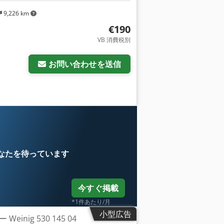
9,226 km
€190
VB 消費税別
さらに画像をリクエスト
お問い合わせを送信
なたを待っています
今すぐ掲載
*1件あたり/月
小型広告
inig 530 145 04