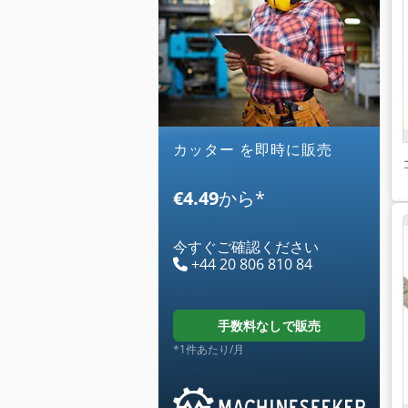
カッター を即時に販売
€4.49
から
*
今すぐご確認ください
+44 20 806 810 84
手数料なしで販売
*1件あたり/月