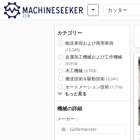
日本
カテゴリー
輸送車両および商用車両
(12,245)
金属加工機械および工作機械
(9,914)
木工機械
(3,703)
搬送技術＆駆動技術
(3,241)
オートメーション技術
(1,716)
もっと見る
機械の詳細
メーカー：