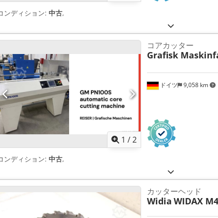
コンディション:
中古
,
コアカッター
Grafisk Maskinf
ドイツ
9,058 km
1
/
2
コンディション:
中古
,
カッターヘッド
Widia
WIDAX M45