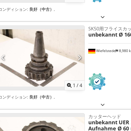
コンディション:
良好（中古）
,
SK50用フライスカ
unbekannt
Ø 1
Wiefelstede
8,980 
1
/
4
コンディション:
良好（中古）
,
カッターヘッド
unbekannt
UER 
Aufnahme Ø 60