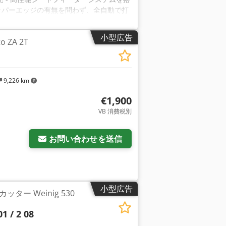
 ⦁ グリッパーエッジの有無を問わず、全自動で打
背面端の除去 ⦁ 打抜きおよび不要部分除
リッパーエッジを切り離した後、残りのシー
小型広告
 ZA 2T
ゴンレジスターシステム搭載 ⦁ 全自動の
を搭載。最小サイズのカットでも切替不
理機能付き。生産中にも補充可能 ⦁
最大：760 x 1060 mm シートサイズ 最
9,226 km
枚/時 対応素材： 紙 最小 80 g/m² 板紙 最
 光学式シートアライメント装置（Dyset） 自
€1,900
ン Centerline 全自動パレット交
VB 消費税別
ンプフレーム
お問い合わせを送信
小型広告
ター Weinig 530
1 / 2 08