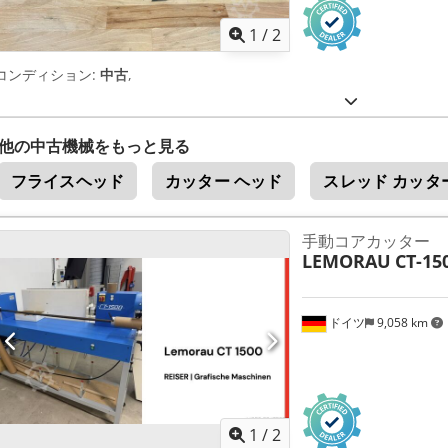
1
/
2
コンディション:
中古
,
他の中古機械をもっと見る
フライスヘッド
カッター ヘッド
スレッド カッタ
手動コアカッター
LEMORAU
CT-15
ドイツ
9,058 km
1
/
2