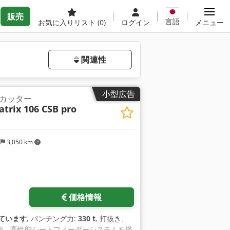
販売
言語
お気に入りリスト
(0)
ログイン
メニュー
関連性
小型広告
カッター
trix 106 CSB pro
国
3,050 km
価格情報
ています
, パンチング力:
330 t
, 打抜き、
 - 高性能シートフィーダーシステムを搭