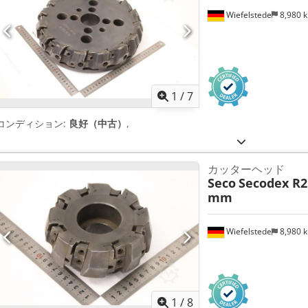
Wiefelstede
8,980 
1
/
7
コンディション:
良好（中古）
,
カッターヘッド
Seco
Secodex R25
mm
Wiefelstede
8,980 
1
/
8