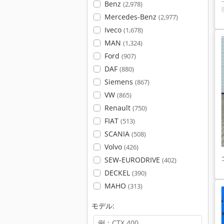
Benz
(2,978)
Mercedes-Benz
(2,977)
Iveco
(1,678)
MAN
(1,324)
Ford
(907)
DAF
(880)
Siemens
(867)
VW
(865)
Renault
(750)
FIAT
(513)
SCANIA
(508)
Volvo
(426)
SEW-EURODRIVE
(402)
DECKEL
(390)
MAHO
(313)
モデル: