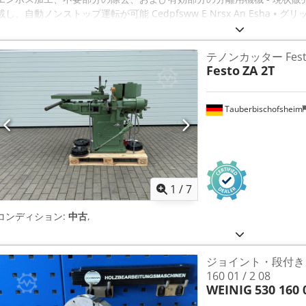
載し、自動ノンストップ運転が可能 Cedpfsww E Nrsx An Esha
抜き、罫線加工、エンボス加工が可能 ⦁ 内部の不要部分やシートの側面・
去後のシートを、グリッパーエッジ付きで積み重ね排出、または ⦁ グ
テノンカッター Festo
トを積み重ね排出 ⦁ 最高の位置精度を実現する特許取得済みグリッパーワ
Festo
ZA 2T
分離シート供給およびノンストップ積み込みが可能なパッケージ積載機
要。 （櫛形構造の交換テーブル） ⦁ 分離シートマガジンは電動在庫管
Centerline装備 ⦁ 排出部に自動パレット交換装置付き 仕様 シートサイズ 
Tauberbischofsheim
小：350 x 400 mm 最大打抜き圧力：3.3 MN（330トン） 速度：9,000 
大 2000 g/m² 段ボール 最大 3 mm （最大シート反り 4％） 装備：
動ノンストップフィーダー 不要部分除去ステーション 有効部分分離ステーショ
換装置（排出口） 作業台付き 全ての工具ステーションにクイッククラ
1
/
7
コンディション:
中古
,
ジョイント・段付きカッ
160 01 / 2 08
WEINIG
530 160 0