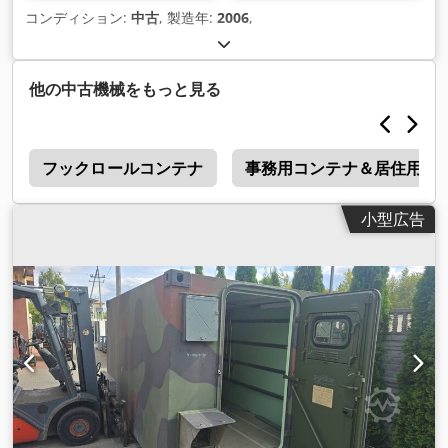
コンディション:
中古
, 製造年:
2006
,
他の中古機械をもっと見る
ク
フックロールコンテナ
事務用コンテナ＆居住用コ
小型広告