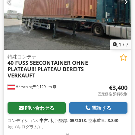
1
/
7
特殊コンテナ
40 FUSS SEECONTAINER OHNE
PLATEAU!!! PLATEAU BEREITS
VERKAUFT
€3,400
Hörsching
9,129 km
固定価格 消費税別
問い合わせる
電話する
コンディション:
中古
, 初回登録:
05/2018
, 空車重量:
3,840
kg（キログラム）
,