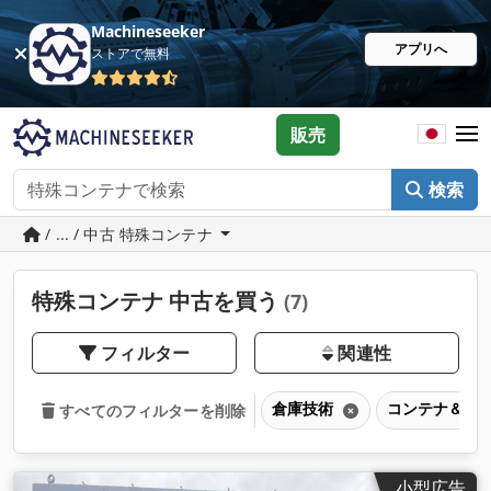
Machineseeker
アプリへ
ストアで無料
販売
検索
/ ... / 中古 特殊コンテナ
特殊コンテナ 中古を買う
(7)
フィルター
関連性
倉庫技術
コンテナ＆交
すべてのフィルターを削除
小型広告