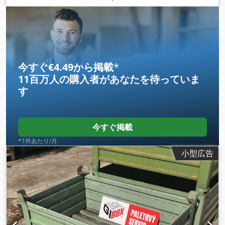
今すぐ€4.49から掲載
*
11百万人の購入者
があなたを待っていま
す
今すぐ掲載
*1件あたり/月
小型広告