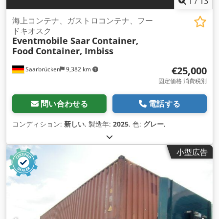
1
/
13
海上コンテナ、ガストロコンテナ、フー
ドキオスク
Eventmobile Saar
Container,
Food Container, Imbiss
€25,000
Saarbrücken
9,382 km
固定価格 消費税別
問い合わせる
電話する
コンディション:
新しい
, 製造年:
2025
, 色:
グレー
,
小型広告