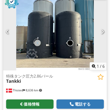
1
/
6
特殊タンク圧力2.86バール
Tankki
Thisted
8,636 km
価格情報
電話する