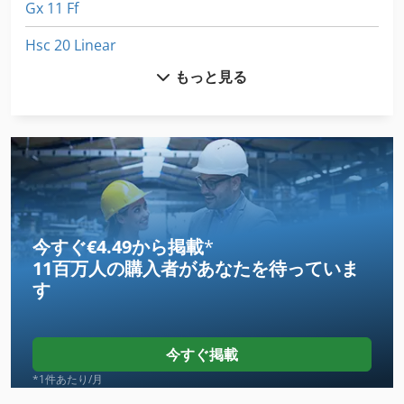
Gx 11 Ff
Hsc 20 Linear
もっと見る
Idx 23
International 1586
International 433
International 510
Kgs 1670
今すぐ€4.49から掲載
*
11百万人の購入者
があなたを待っていま
Ls 703
す
Mb 322
Meh 5 2 1 8 B
今すぐ掲載
Na 3000
*1件あたり/月