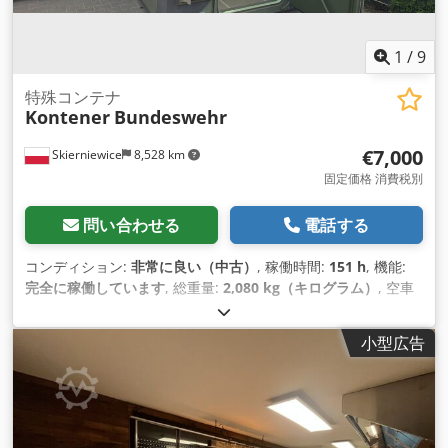
1
/
9
特殊コンテナ
Kontener
Bundeswehr
€7,000
Skierniewice
8,528 km
固定価格 消費税別
問い合わせる
電話する
コンディション:
非常に良い（中古）
, 稼働時間:
151 h
, 機能:
完全に稼働しています
, 総重量:
2,080 kg（キログラム）
, 空車
重量:
2,080 kg（キログラム）
, 色:
グレー-ブラック
, 荷室長:
4,015 mm
, 荷室幅:
2,060 mm
, 荷室高:
1,960 mm
, コンテナの
小型広告
長さ:
13.9 フィート
, 装備:
冷却ユニット
,