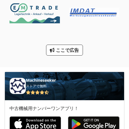
Ng 200
Nu 204
Sbs 8 70
Tak 18
ここで広告
Tip
その他
その他 の アクセサリー
Machineseeker
コンテナ トラック
ストアで無料
コンテナ 輸送
中古機械用ナンバーワンアプリ！
トラック
大きな トラック