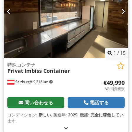
1
/
15
特殊コンテナ
Privat
Imbiss Container
€49,990
Salzburg
9,218 km
VB 消費税別
問い合わせる
電話する
コンディション:
新しい
, 製造年:
2025
, 機能:
完全に稼働してい
ます
,