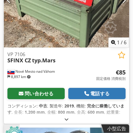
1
/
6
VP 7106
SFINX CZ
typ.Mars
€85
Nové Mesto nad Váhom
8,897 km
固定価格 消費税別
問い合わせる
電話する
コンディション:
中古
, 製造年:
2019
, 機能:
完全に稼働していま
す
, 全長:
1,200 mm
, 全幅:
800 mm
, 全高:
600 mm
, 総重量:
65 kg（キログラム）
, 空車重量:
1,000 kg（キログラム）
, 積載
能力:
1,000 kg（キログラム）
, 内寸高さ:
580 mm
, 装備:
クレ
小型広告
ーン
,