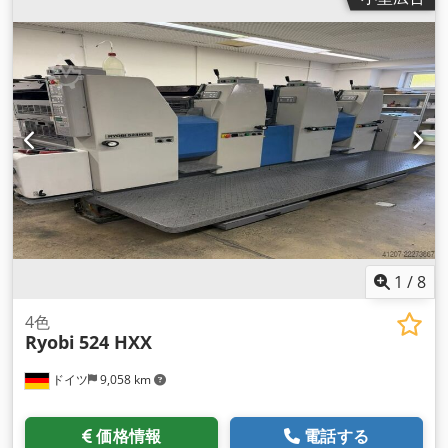
1
/
8
4色
Ryobi
524 HXX
ドイツ
9,058 km
価格情報
電話する