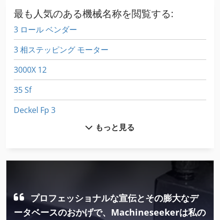
最も人気のある機械名称を閲覧する:
3 ロール ベンダー
3 相ステッピング モーター
3000X 12
35 Sf
Deckel Fp 3
もっと見る
Dil 3 22
Emcomat Fb 3
Fngj 20
Idx 23
プロフェッショナルな宣伝とその膨大なデ
International 433
ータベースのおかげで、Machineseekerは私の