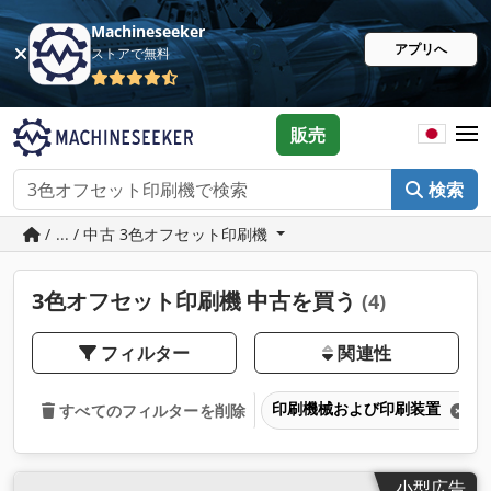
Machineseeker
アプリへ
ストアで無料
販売
検索
/ ... / 中古 3色オフセット印刷機
3色オフセット印刷機 中古を買う
(4)
フィルター
関連性
印刷機械および印刷装置
すべてのフィルターを削除
小型広告