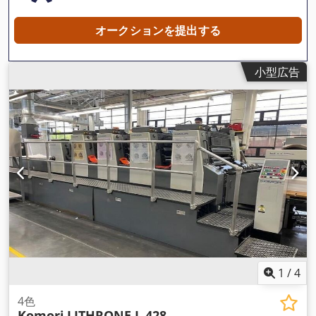
オークションを提出する
小型広告
1
/
4
4色
Komori
LITHRONE L 428