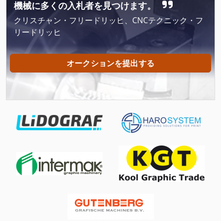
機械に多くの入札者を見つけます。
Kuson 3
クリスチャン・フリードリッヒ、CNCテクニック・フ
Ls 703
リードリッヒ
Na 3000
オークションを提出する
Opti B 33 Pro
Screen 4100
Stp 3
Uw 3
X 線 装置
その他
その他 の アクセサリー
インクジェットプリンター