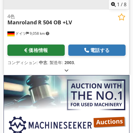
1
/
8
4色
Manroland
R 504 OB +LV
ドイツ
9,058 km
価格情報
電話する
コンディション:
中古
, 製造年:
2003
,