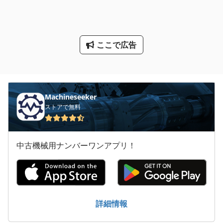
オフセット印刷機
工業用ミシン
ここで広告
産業用掃除機
用紙計数機
Machineseeker
ストアで無料
中古機械用ナンバーワンアプリ！
詳細情報