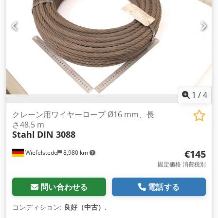
1
/
4
クレーン用ワイヤーロープ Ø16 mm、長
さ48.5 m
Stahl
DIN 3088
€145
Wiefelstede
8,980 km
固定価格 消費税別
問い合わせる
電話する
コンディション:
良好（中古）
,