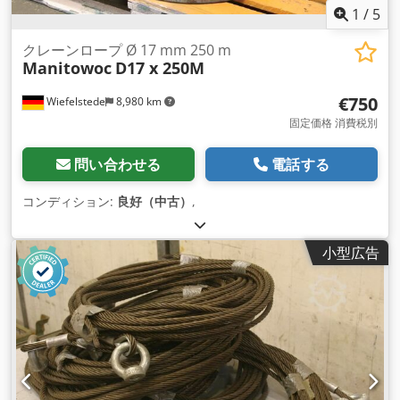
1
/
5
クレーンロープ Ø 17 mm 250 m
Manitowoc
D17 x 250M
€750
Wiefelstede
8,980 km
固定価格 消費税別
問い合わせる
電話する
コンディション:
良好（中古）
,
小型広告