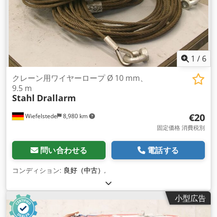
1
/
6
クレーン用ワイヤーロープ Ø 10 mm、
9.5 m
Stahl
Drallarm
€20
Wiefelstede
8,980 km
固定価格 消費税別
問い合わせる
電話する
コンディション:
良好（中古）
,
小型広告