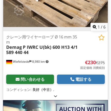
1
/
6
クレーン用ワイヤーロープ Ø 16 mm 35
m
Demag
P IWRC U(bk) 600 H13 4/1
589 440 44
€230
Wiefelstede
8,980 km
€275
固定価格 消費税別
問い合わせる
電話する
コンディション:
良好（中古）
,