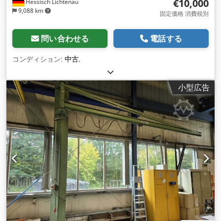
€10,000
Hessisch Lichtenau
9,088 km
固定価格 消費税別
問い合わせる
電話する
コンディション:
中古
,
小型広告