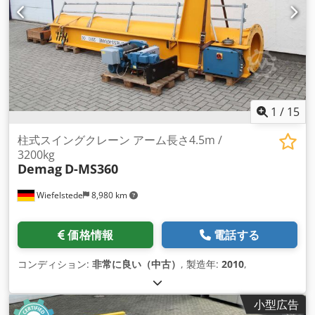
1
/
15
柱式スイングクレーン アーム長さ4.5m /
3200kg
Demag
D-MS360
Wiefelstede
8,980 km
価格情報
電話する
コンディション:
非常に良い（中古）
, 製造年:
2010
,
小型広告