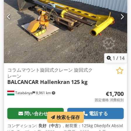
1
/
14
コラムマウント旋回式クレーン 旋回式ク
レーン
BALCANCAR Hallenkran
125 kg
€1,700
Tatabánya
8,961 km
固定価格 消費税別
問い合わせる
電話する
検索を保存
コンディション:
良好（中古）
, 耐荷重：125kg Dkedpfx Absixl