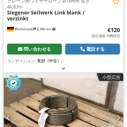
クレーン用ワイヤーロープ Ø16mm 長さ
46.83m
Siegener Seilwerk Link
blank /
verzinkt
€120
Wiefelstede
8,980 km
固定価格 消費税別
問い合わせる
電話する
コンディション:
良好（中古）
,
小型広告