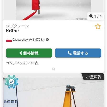
1
/
4
ジブクレーン
Kräne
Częstochowa
8,670 km
価格情報
電話する
コンディション:
中古
,
小型広告