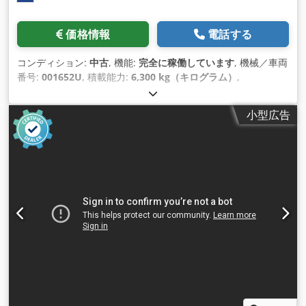
価格情報
電話する
コンディション:
中古
, 機能:
完全に稼働しています
, 機械／車両
番号:
001652U
, 積載能力:
6,300 kg（キログラム）
,
小型広告