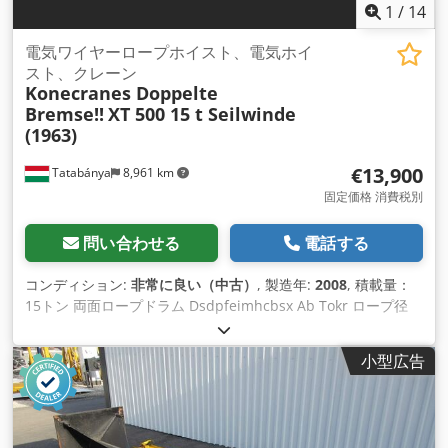
1
/
14
電気ワイヤーロープホイスト、電気ホイ
スト、クレーン
Konecranes Doppelte
Bremse!!
XT 500 15 t Seilwinde
(1963)
€13,900
Tatabánya
8,961 km
固定価格 消費税別
問い合わせる
電話する
コンディション:
非常に良い（中古）
, 製造年:
2008
, 積載量：
15トン 両面ロープドラム Dsdpfeimhcbsx Ab Tokr ロープ径
8mm、6本撚り ファインリフト 吊り上げ高さ8.5m
小型広告