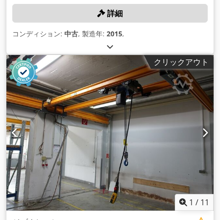
詳細
コンディション:
中古
, 製造年:
2015
,
クリックアウト
1
/
11