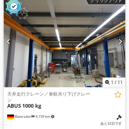
クリックアウト
1
/
11
天井走行クレーン／単軌吊り下げクレー
ン
ABUS
1000 kg
Baiersdorf
9,159 km
あと32日です