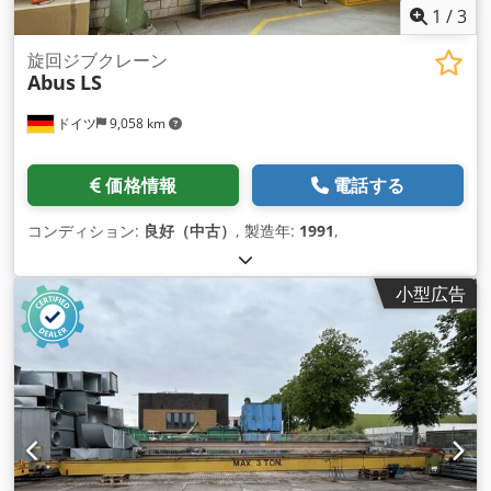
1
/
3
旋回ジブクレーン
Abus
LS
ドイツ
9,058 km
価格情報
電話する
コンディション:
良好（中古）
, 製造年:
1991
,
小型広告