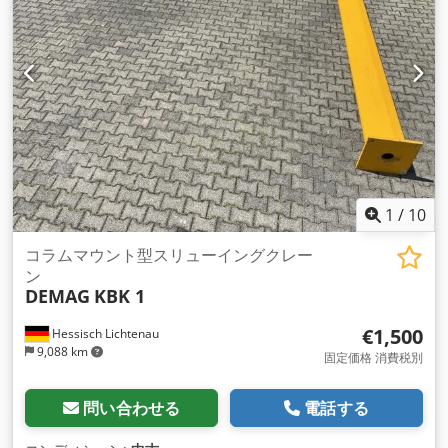
1
/
10
コラムマウント型スリューイングクレー
ン
DEMAG
KBK 1
€1,500
Hessisch Lichtenau
9,088 km
固定価格 消費税別
問い合わせる
電話する