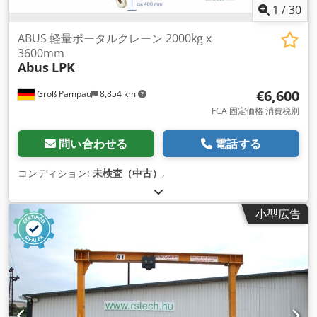
1
/
30
ABUS 軽量ポータルクレーン 2000kg x
3600mm
Abus
LPK
€6,600
Groß Pampau
8,854 km
FCA 固定価格 消費税別
問い合わせる
電話する
コンディション:
未検査（中古）
,
小型広告