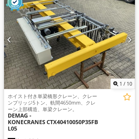
1
/
10
ホイスト付き単梁橋形クレーン、クレー
ンブリッジ5トン、軌間4650mm、クレ
ーン上部構造、単梁クレーン。
DEMAG -
KONECRANES
CTX40410050P35FB
L05