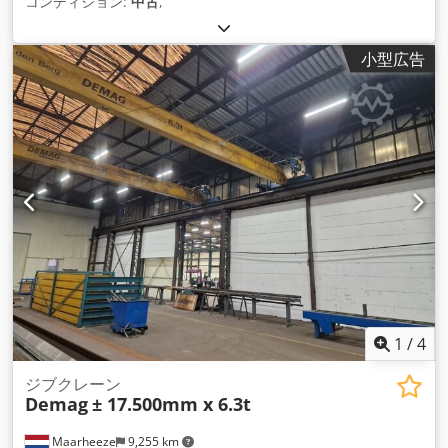
コンディション:
中古
,
小型広告
1
/
4
ジブクレーン
Demag
± 17.500mm x 6.3t
Maarheeze
9,255 km