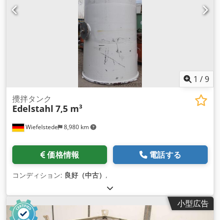
1
/
9
攪拌タンク
Edelstahl
7,5 m³
Wiefelstede
8,980 km
価格情報
電話する
コンディション:
良好（中古）
,
小型広告