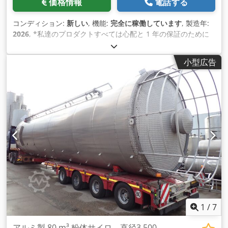
価格情報
電話する
コンディション:
新しい
, 機能:
完全に稼働しています
, 製造年:
2026
, *私達のプロダクトすべては心配と 1 年の保証のために
カバーされて作られています！ Dcjdpfxewfckis Adisk *設置お
よびオペレータートレーニングは無料です。 FABOは50トンか
小型広告
ら2000トンまでのセメントサイロを製造しています。サイロは
お客様のご希望に応じて、溶接式またはボルト締め式 で製造す
ることができます。シームレスな生産を継続するために、
FABOは基本的なセメントサイロ以上のものを得るために必要
なユニットを 提供しています。 セメントサイロ 容量：50～
2000トン（ボルト式） サイロフィルター：表面積24,5 m2
(WAMブランド) サイロ安全弁：-（WAMブランド） レベルイ
ンジケータ2個/サイロ、ブランド：WAM, モデル：ILTC220、
フラッディファイアノズル：3個/サイロ、ブランド：WAM、モ
デル：U025 メカニカルバルブとアーム : (WAMブランド) サイ
ロ充填パイプ：Ø 114 mmスチールパイプ。 詳細については、
お気軽にお電話ください！
1
/
7
アルミ製 80 m³ 粉体サイロ、直径3,500