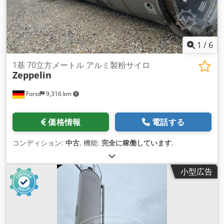
1
/
6
1基 70立方メートル アルミ製粉サイロ
Zeppelin
Forst
9,316 km
価格情報
電話する
コンディション:
中古
, 機能:
完全に稼働しています
,
小型広告