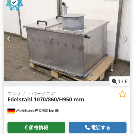
1
/
6
コンテナ・バージニア
Edelstahl
1070/860/H950 mm
Wiefelstede
8,980 km
価格情報
電話する