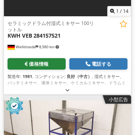
1
/
14
セラミックドラム付湿式ミキサー 100リ
ットル
KWH VEB
284157521
Wiefelstede
8,980 km
価格情報
電話する
製造年:
1981
, コンディション:
良好（中古）
, 湿式ミキサー、
バッチミキサー、液体ミキサー、ケミカルミキサー、ドラムミ
キサー ・メーカー：KWH VEB セラミックドラム付湿式ミキサ
ー -タイプ: 2841.5.7521 -ドラム容量：100リットル -ドラム速
小型広告
度: 38 rpm Dcjdpfx Adovmq Iyeiek -モーター：1.1kW ●総寸
法：1520/670/H930mm -重量：487kg