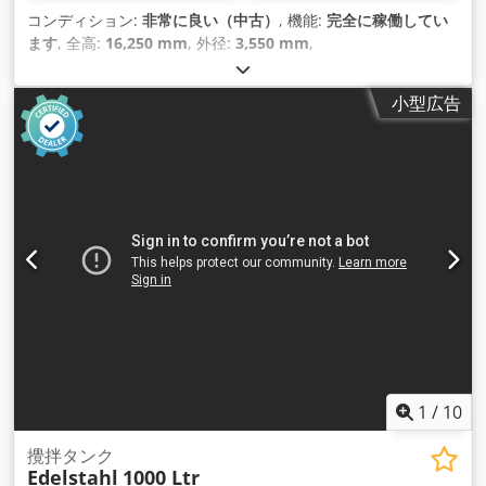
コンディション:
非常に良い（中古）
, 機能:
完全に稼働してい
ます
, 全高:
16,250 mm
, 外径:
3,550 mm
,
小型広告
1
/
10
攪拌タンク
Edelstahl
1000 Ltr