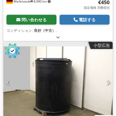
€450
Wiefelstede
8,980 km
固定価格 消費税別
問い合わせる
電話する
コンディション:
良好（中古）
,
小型広告