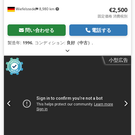
€2,500
Wiefelstede
8,980 km
固定価格 消費税別
問い合わせる
電話する
製造年:
1996
, コンディション:
良好（中古）
,
小型広告