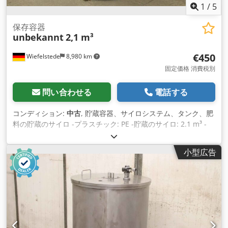
1
/
5
保存容器
unbekannt
2,1 m³
€450
Wiefelstede
8,980 km
固定価格 消費税別
問い合わせる
電話する
コンディション:
中古
, 貯蔵容器、サイロシステム、タンク、肥
料の貯蔵のサイロ -プラスチック: PE -貯蔵のサイロ: 2.1 m³ -
上: 台 -ふた: 取り外し可能 -接続: 複数 Dedpfed R Nfuox
Adiock -寸法: 1480/1480/H1920 mm -重量：78 kg
小型広告