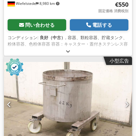
€550
Wiefelstede
8,980 km
固定価格 消費税別
問い合わせる
電話する
コンディション:
良好（中古）
, 容器、顆粒容器、貯蔵タンク、
粉体容器、色粉体容器 容器：キャスター・蓋付きステンレス容
器 容量：約540リットル -数量: 12x コンテナーが利用可能 -価
格：1個あたり Djdpfevpdnrox Adijck -寸法:
小型広告
1080/1000/H1110 mm -重量: 105 kg/個。