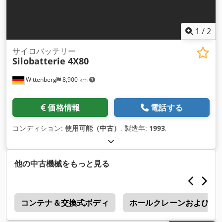
1
/
2
サイロバッテリー
Silobatterie 4X80
Wittenberg
8,900 km
価格情報
電話する
コンディション:
使用可能（中古）
, 製造年:
1993
,
他の中古機械をもっと見る
f
コンテナ＆交換式ボディ
ホールクレーンおよび倉