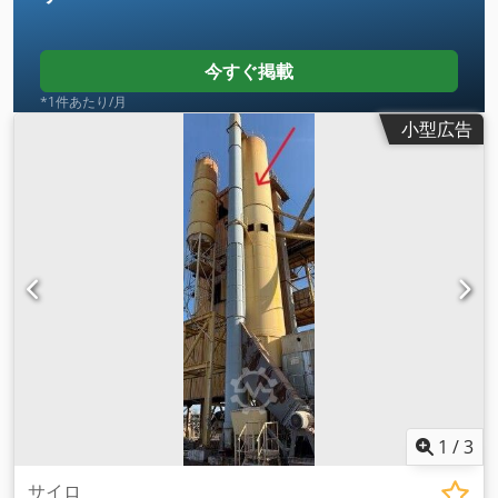
今すぐ掲載
*1件あたり/月
小型広告
1
/
3
サイロ