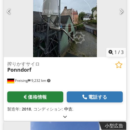
1
/
3
搾りかすサイロ
Ponndorf
Freising
9,232 km
価格情報
電話する
製造年:
2018
, コンディション:
中古
,
小型広告