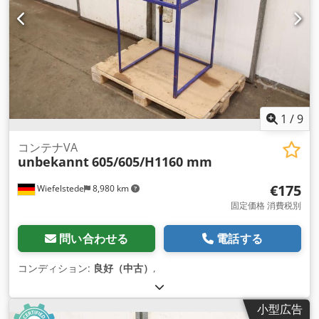
1
/
9
コンテナVA
unbekannt
605/605/H1160 mm
€175
Wiefelstede
8,980 km
固定価格 消費税別
問い合わせる
電話する
コンディション:
良好（中古）
,
小型広告