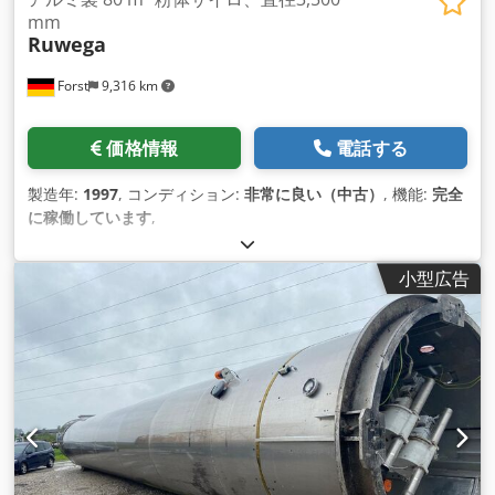
mm
Ruwega
Forst
9,316 km
価格情報
電話する
製造年:
1997
, コンディション:
非常に良い（中古）
, 機能:
完全
に稼働しています
,
小型広告