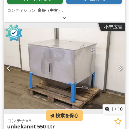
コンディション:
良好（中古）
,
小型広告
1
/
10
検索を保存
コンテナVA
unbekannt
550 Ltr