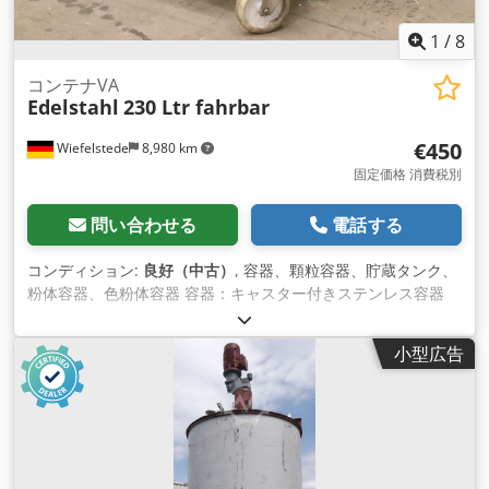
1
/
8
コンテナVA
Edelstahl
230 Ltr fahrbar
€450
Wiefelstede
8,980 km
固定価格 消費税別
問い合わせる
電話する
コンディション:
良好（中古）
, 容器、顆粒容器、貯蔵タンク、
粉体容器、色粉体容器 容器：キャスター付きステンレス容器
容量：約230リットル -数量: 2x コンテナーが利用可能
Dodsvpdrdopfx Adieck -価格：1個あたり -寸法:
小型広告
750/700/H890 mm -重量: 62kg/個。