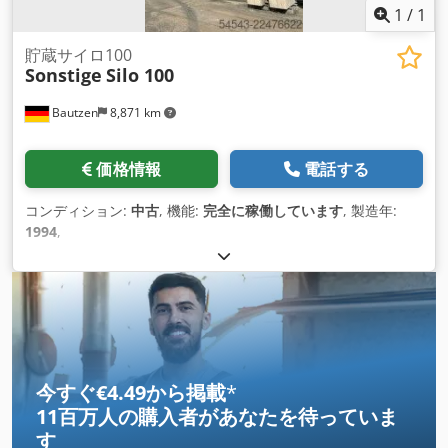
1
/
1
貯蔵サイロ100
Sonstige
Silo 100
Bautzen
8,871 km
価格情報
電話する
コンディション:
中古
, 機能:
完全に稼働しています
, 製造年:
1994
,
今すぐ€4.49から掲載
*
11百万人の購入者
があなたを待っていま
す