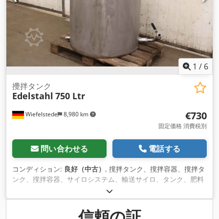
1
/
6
攪拌タンク
Edelstahl
750 Ltr
€730
Wiefelstede
8,980 km
固定価格 消費税別
問い合わせる
電話する
コンディション:
良好（中古）
, 撹拌タンク、撹拌容器、撹拌タ
ンク、撹拌容器、サイロシステム、輸送サイロ、タンク、肥料
貯蔵サイロ、溶解容器、溶解タンク -ステンレスタンク：撹拌
機付き -内容量：750リットル -個々のコンポーネント：写真を
ご覧ください Dcjdpfewmk Tzex Adiek -輸送寸法：
信頼の証