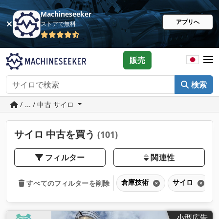
Machineseeker
アプリへ
ストアで無料
販売
検索
/ ... / 中古 サイロ
サイロ 中古を買う
(101)
フィルター
関連性
倉庫技術
サイロ
すべてのフィルターを削除
小型広告