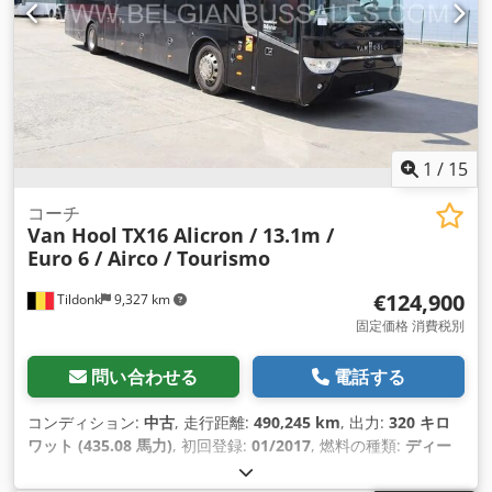
1
/
15
コーチ
Van Hool
TX16 Alicron / 13.1m /
Euro 6 / Airco / Tourismo
€124,900
Tildonk
9,327 km
固定価格 消費税別
問い合わせる
電話する
コンディション:
中古
, 走行距離:
490,245 km
, 出力:
320 キロ
ワット (435.08 馬力)
, 初回登録:
01/2017
, 燃料の種類:
ディー
ゼル
, 座席数:
59
, 変速方式:
機械式
, 排出クラス:
ユーロ6
, 色:
そ
の他
, ブレーキ:
リターダ
, 製造年:
2017
, 装備:
ABS（アンチロ