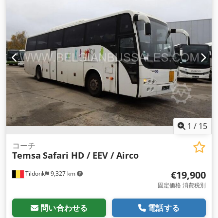
ズコントロール, 障害者対応
,
1
/
15
コーチ
Temsa
Safari HD / EEV / Airco
€19,900
Tildonk
9,327 km
固定価格 消費税別
問い合わせる
電話する