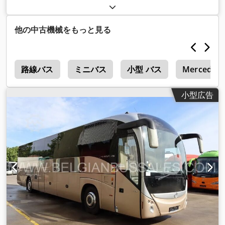
ゼル
, 座席数:
55
, 変速方式:
オートマチック
, 排出クラス:
ユー
ロ6
, 色:
その他
, ブレーキ:
リターダ
, 製造年:
2018
, 装備:
ABS（アンチロック・ブレーキ・システム）, エアコン, クルー
他の中古機械をもっと見る
ズコントロール
,
x
路線バス
ミニバス
小型 バス
Mercedesb
小型広告