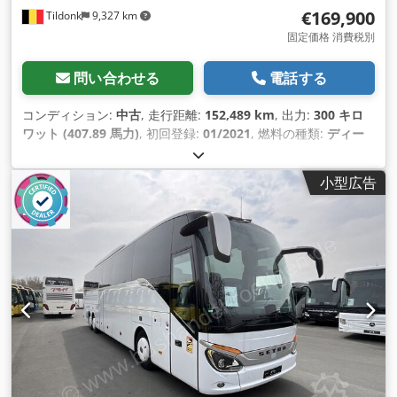
€169,900
Tildonk
9,327 km
固定価格 消費税別
問い合わせる
電話する
コンディション:
中古
, 走行距離:
152,489 km
, 出力:
300 キロ
ワット (407.89 馬力)
, 初回登録:
01/2021
, 燃料の種類:
ディー
ゼル
, 座席数:
65
, 変速方式:
機械式
, 排出クラス:
ユーロ6
, 色:
そ
の他
, ブレーキ:
リターダ
, 製造年:
2021
, 装備:
ABS（アンチロ
小型広告
ック・ブレーキ・システム）, エアコン, クルーズコントロール
,