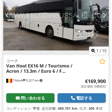
1
/
15
コーチ
Van Hool
EX16 M / Tourismo /
Acron / 13.3m / Euro 6 / F...
€169,900
Tildonk
9,327 km
固定価格 消費税別
問い合わせる
電話する
コンディション:
中古
, 走行距離:
480,781 km
, 出力:
300 キロ