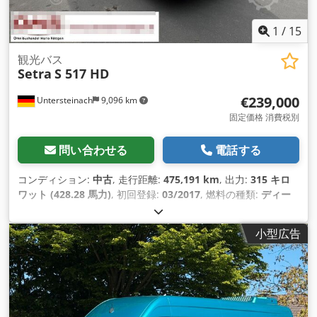
1
/
15
観光バス
Setra
S 517 HD
€239,000
Untersteinach
9,096 km
固定価格 消費税別
問い合わせる
電話する
コンディション:
中古
, 走行距離:
475,191 km
, 出力:
315 キロ
ワット (428.28 馬力)
, 初回登録:
03/2017
, 燃料の種類:
ディー
ゼル
, 変速方式:
オートマチック
, 排出クラス:
ユーロ6
, 色:
白色
,
ブレーキ:
リターダ
, 製造年:
2017
, 装備:
ABS（アンチロック・
小型広告
ブレーキ・システム）, イモビライザーシステム, エアコン, ク
ルーズコントロール, セントラルロック, トラクションコントロ
ール, パワーステアリング, フォグランプ, 電子安定制御プログ
ラム (ESP)
,