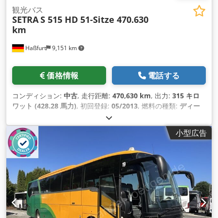
観光バス
SETRA
S 515 HD 51-Sitze 470.630
km
Haßfurt
9,151 km
価格情報
電話する
コンディション:
中古
, 走行距離:
470,630 km
, 出力:
315 キロ
ワット (428.28 馬力)
, 初回登録:
05/2013
, 燃料の種類:
ディー
ゼル
, 座席数:
51
, 変速方式:
オートマチック
, 排出クラス:
ユー
ロ6
, 色:
黒
, ブレーキ:
リターダ
, 装備:
ABS（アンチロック・ブ
小型広告
レーキ・システム）, エアコン, バスルーム, パーキングヒータ
ー, 電子安定制御プログラム (ESP)
,