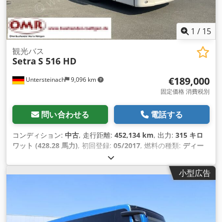
1
/
15
観光バス
Setra
S 516 HD
€189,000
Untersteinach
9,096 km
固定価格 消費税別
問い合わせる
電話する
コンディション:
中古
, 走行距離:
452,134 km
, 出力:
315 キロ
ワット (428.28 馬力)
, 初回登録:
05/2017
, 燃料の種類:
ディー
ゼル
, 変速方式:
オートマチック
, 排出クラス:
ユーロ6
, 色:
白色
,
ブレーキ:
リターダ
, 製造年:
2017
, 装備:
ABS（アンチロック・
小型広告
ブレーキ・システム）, イモビライザーシステム, エアコン, ク
ルーズコントロール, セントラルロック, トラクションコントロ
ール, パワーステアリング, フォグランプ, 電子安定制御プログ
ラム (ESP)
,