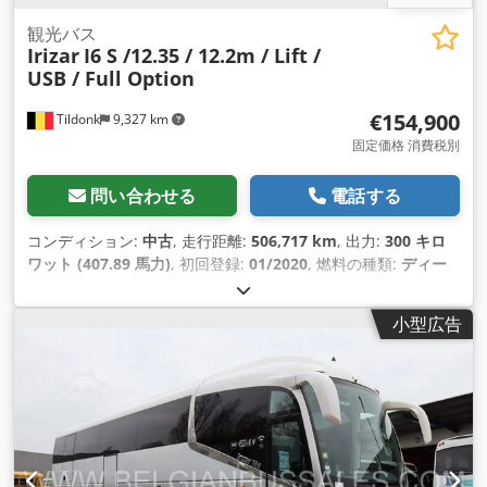
観光バス
Irizar
I6 S /12.35 / 12.2m / Lift /
USB / Full Option
€154,900
Tildonk
9,327 km
固定価格 消費税別
問い合わせる
電話する
コンディション:
中古
, 走行距離:
506,717 km
, 出力:
300 キロ
ワット (407.89 馬力)
, 初回登録:
01/2020
, 燃料の種類:
ディー
ゼル
, 座席数:
53
, 変速方式:
オートマチック
, 排出クラス:
ユー
ロ6
, 色:
その他
, ブレーキ:
リターダ
, 製造年:
2020
, 装備:
小型広告
ABS（アンチロック・ブレーキ・システム）, エアコン, クルー
ズコントロール, 障害者対応
,