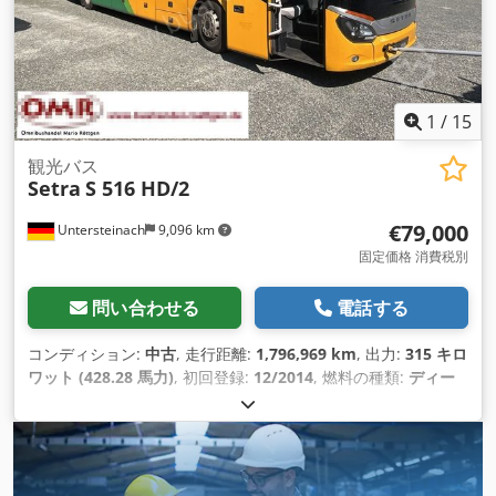
1
/
15
観光バス
Setra
S 516 HD/2
€79,000
Untersteinach
9,096 km
固定価格 消費税別
問い合わせる
電話する
コンディション:
中古
, 走行距離:
1,796,969 km
, 出力:
315 キロ
ワット (428.28 馬力)
, 初回登録:
12/2014
, 燃料の種類:
ディー
ゼル
, 変速方式:
オートマチック
, 排出クラス:
ユーロ6
, 色:
オレ
ンジ
, ブレーキ:
リターダ
, 製造年:
2014
, 装備:
ABS（アンチロ
ック・ブレーキ・システム）, イモビライザーシステム, エアコ
ン, クルーズコントロール, セントラルロック, トラクションコ
ントロール, パワーステアリング, フォグランプ, 電子安定制御