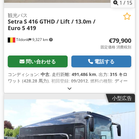
1
/
15
観光バス
Setra
S 416 GTHD / Lift / 13.0m /
Euro 5 419
€79,900
Tildonk
9,327 km
固定価格 消費税別
問い合わせる
電話する
コンディション:
中古
, 走行距離:
491,486 km
, 出力:
315 キロ
ワット (428.28 馬力)
, 初回登録:
09/2012
, 燃料の種類:
ディー
ゼル
, 座席数:
51
, 変速方式:
機械式
, 排出クラス:
ユーロ5
, 色:
そ
の他
, ブレーキ:
リターダ
, 製造年:
2012
, 装備:
ABS（アンチロ
小型広告
ック・ブレーキ・システム）, エアコン, クルーズコントロール,
障害者対応
,