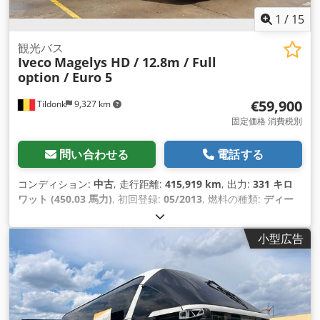
1
/
15
観光バス
Iveco
Magelys HD / 12.8m / Full
option / Euro 5
€59,900
Tildonk
9,327 km
固定価格 消費税別
問い合わせる
電話する
コンディション:
中古
, 走行距離:
415,919 km
, 出力:
331 キロ
ワット (450.03 馬力)
, 初回登録:
05/2013
, 燃料の種類:
ディー
ゼル
, 座席数:
46
, 変速方式:
オートマチック
, 排出クラス:
ユー
ロ5
, 色:
その他
, ブレーキ:
リターダ
, 製造年:
2013
, 装備:
小型広告
ABS（アンチロック・ブレーキ・システム）, エアコン, クルー
ズコントロール, ナビゲーションシステム
,