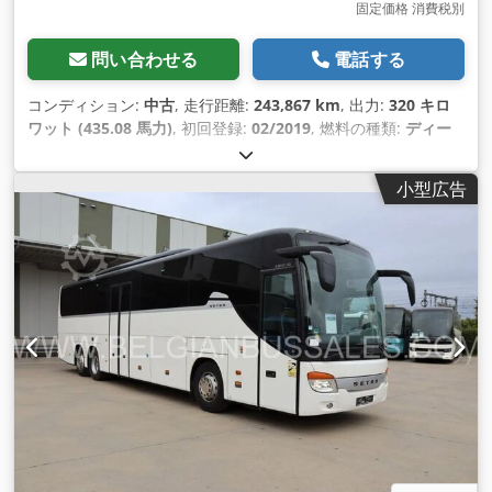
固定価格 消費税別
問い合わせる
電話する
コンディション:
中古
, 走行距離:
243,867 km
, 出力:
320 キロ
ワット (435.08 馬力)
, 初回登録:
02/2019
, 燃料の種類:
ディー
ゼル
, 座席数:
61
, 変速方式:
機械式
, 排出クラス:
ユーロ6
, 色:
そ
の他
, ブレーキ:
リターダ
, 製造年:
2019
, 装備:
ABS（アンチロ
小型広告
ック・ブレーキ・システム）, エアコン, クルーズコントロール,
ナビゲーションシステム
,