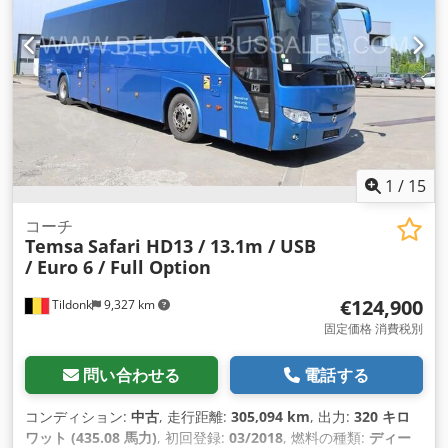
1
/
15
コーチ
Temsa
Safari HD13 / 13.1m / USB
/ Euro 6 / Full Option
€124,900
Tildonk
9,327 km
固定価格 消費税別
問い合わせる
電話する
コンディション:
中古
, 走行距離:
305,094 km
, 出力:
320 キロ
ワット (435.08 馬力)
, 初回登録:
03/2018
, 燃料の種類:
ディー