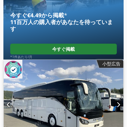
プログラム (ESP)
,
今すぐ€4.49から掲載
*
11百万人の購入者
があなたを待っていま
す
今すぐ掲載
*1件あたり/月
小型広告