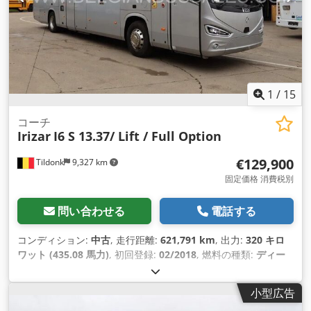
1
/
15
コーチ
Irizar
I6 S 13.37/ Lift / Full Option
€129,900
Tildonk
9,327 km
固定価格 消費税別
問い合わせる
電話する
コンディション:
中古
, 走行距離:
621,791 km
, 出力:
320 キロ
ワット (435.08 馬力)
, 初回登録:
02/2018
, 燃料の種類:
ディー
ゼル
, 座席数:
57
, 変速方式:
オートマチック
, 排出クラス:
ユー
ロ6
, 色:
その他
, ブレーキ:
リターダ
, 製造年:
2018
, 装備:
小型広告
ABS（アンチロック・ブレーキ・システム）, エアコン, クルー