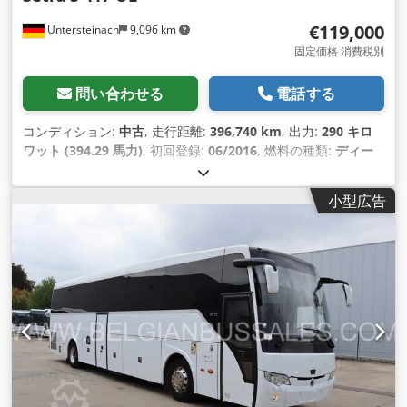
€119,000
Untersteinach
9,096 km
固定価格 消費税別
問い合わせる
電話する
コンディション:
中古
, 走行距離:
396,740 km
, 出力:
290 キロ
ワット (394.29 馬力)
, 初回登録:
06/2016
, 燃料の種類:
ディー
ゼル
, 座席数:
60
, 変速方式:
オートマチック
, 排出クラス:
ユー
ロ6
, 色:
白色
, ブレーキ:
リターダ
, 製造年:
2016
, 装備:
ABS（ア
小型広告
ンチロック・ブレーキ・システム）, エアコン, クルーズコント
ロール, セントラルロック, パワーステアリング, フォグランプ,
電子安定制御プログラム (ESP)
,