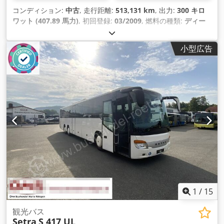
コンディション:
中古
, 走行距離:
513,131 km
, 出力:
300 キロ
ワット (407.89 馬力)
, 初回登録:
03/2009
, 燃料の種類:
ディー
ゼル
, 座席数:
53
, 変速方式:
機械式
, 色:
その他
, ブレーキ:
リタ
ーダ
, 製造年:
2009
, 装備:
ABS（アンチロック・ブレーキ・シ
小型広告
ステム）, エアコン, クルーズコントロール
,
1
/
15
観光バス
Setra
S 417 UL