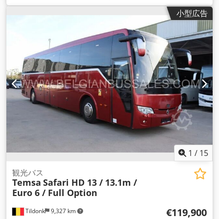
排出クラス:
ユーロ4
, 色:
緑色
, 製造年:
2006
, 装備:
ABS（アン
小型広告
チロック・ブレーキ・システム）, すすフィルター, エアコン,
ナビゲーションシステム, パーキングヒーター, 電子安定制御プ
ログラム (ESP)
,
1
/
15
観光バス
Temsa
Safari HD 13 / 13.1m /
Euro 6 / Full Option
€119,900
Tildonk
9,327 km