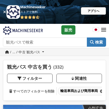
Machineseeker
アプリへ
ストアで無料
販売
検索
/ ... / 中古 観光バス
観光バス 中古を買う
(332)
フィルター
関連性
輸送車両および商用車両
すべてのフィルターを削除
小型広告