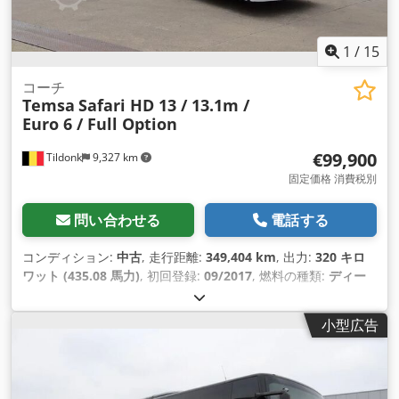
1
/
15
コーチ
Temsa
Safari HD 13 / 13.1m /
Euro 6 / Full Option
€99,900
Tildonk
9,327 km
固定価格 消費税別
問い合わせる
電話する
コンディション:
中古
, 走行距離:
349,404 km
, 出力:
320 キロ
ワット (435.08 馬力)
, 初回登録:
09/2017
, 燃料の種類:
ディー
ゼル
, 座席数:
57
, 変速方式:
機械式
, 排出クラス:
ユーロ6
, 色:
そ
の他
, ブレーキ:
リターダ
, 製造年:
2017
, 装備:
ABS（アンチロ
小型広告
ック・ブレーキ・システム）, エアコン, クルーズコントロール
,