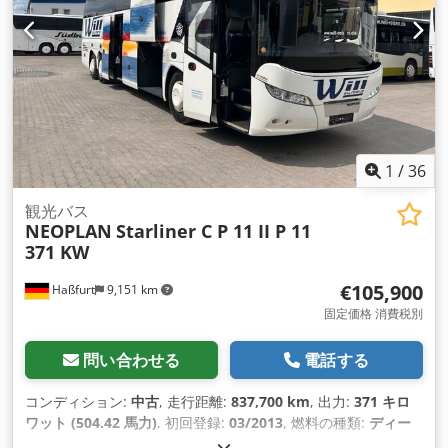
1
/
36
観光バス
NEOPLAN
Starliner C P 11 II P 11
371 KW
€105,900
Haßfurt
9,151 km
固定価格 消費税別
問い合わせる
電話する
コンディション:
中古
, 走行距離:
837,700 km
, 出力:
371 キロ
ワット (504.42 馬力)
, 初回登録:
03/2013
, 燃料の種類:
ディー
ゼル
, 座席数:
53
, 変速方式:
オートマチック
, 排出クラス:
ユー