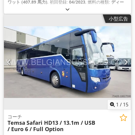
ワット (407.89 馬力)
, 初回登録:
04/2023
, 燃料の種類:
ディー
ゼル
, 座席数:
53
, 変速方式:
オートマチック
, 排出クラス:
ユー
ロ6
, 色:
その他
, ブレーキ:
リターダ
, 製造年:
2023
, 装備:
小型広告
ABS（アンチロック・ブレーキ・システム）, エアコン, クルー
ズコントロール, トレーラー連結装置, 障害者対応
,
1
/
15
コーチ
Temsa
Safari HD13 / 13.1m / USB
/ Euro 6 / Full Option