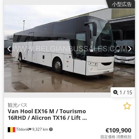
小型広告
ック・ブレーキ・システム）, エアコン, クルーズコントロール,
トレーラー連結装置
,
1
/
15
観光バス
Van Hool
EX16 M / Tourismo
16RHD / Alicron TX16 / Lift ...
€109,900
Tildonk
9,327 km
固定価格 消費税別