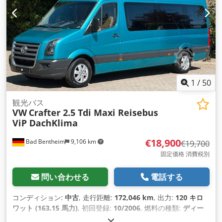
1
/
50
観光バス
VW
Crafter 2.5 Tdi Maxi Reisebus
ViP DachKlima
€18,900
Bad Bentheim
9,106 km
€19,700
固定価格 消費税別
問い合わせる
電話する
コンディション:
中古
, 走行距離:
172,046 km
, 出力:
120 キロ
ワット (163.15 馬力)
, 初回登録:
10/2006
, 燃料の種類:
ディー
ゼル
, 座席数:
9
, 変速方式:
機械式
, 次回検査（TÜV）:
06/2028
,