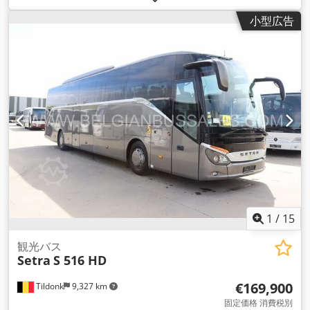
ロ5
, 色:
白色
, ブレーキ:
リターダ
, 装備:
ABS（アンチロック・
小型広告
ブレーキ・システム）, エアコン, ナビゲーションシステム, バ
スルーム, パーキングヒーター, 車載キッチン, 電子安定制御プ
ログラム (ESP)
,
1
/
15
観光バス
Setra
S 516 HD
€169,900
Tildonk
9,327 km
固定価格 消費税別