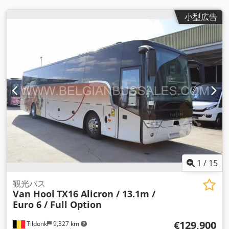
小型広告
1
/
15
観光バス
Van Hool
TX16 Alicron / 13.1m /
Euro 6 / Full Option
€129,900
Tildonk
9,327 km