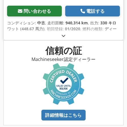
問い合わせる
電話する
コンディション:
中古
, 走行距離:
940,314 km
, 出力:
330 キロ
ワット (448.67 馬力)
, 初回登録:
01/2020
, 燃料の種類:
ディー
ゼル
, 座席数:
55
, 変速方式:
オートマチック
, 排出クラス:
ユー
ロ6
, 色:
その他
, ブレーキ:
リターダ
, 製造年:
2020
, 装備:
ABS（アンチロック・ブレーキ・システム）, エアコン, クルー
信頼の証
ズコントロール, 障害者対応
,
Machineseeker認定ディーラー
詳細情報はこちら