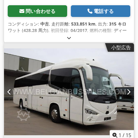
問い合わせる
電話する
コンディション:
中古
, 走行距離:
533,851 km
, 出力:
315 キロ
ワット (428.28 馬力)
, 初回登録:
04/2017
, 燃料の種類:
ディー
ゼル
, 座席数:
56
, 変速方式:
オートマチック
, 排出クラス:
ユー
ロ6
, 色:
その他
, ブレーキ:
リターダ
, 製造年:
2017
, 装備:
小型広告
ABS（アンチロック・ブレーキ・システム）, エアコン, クルー
ズコントロール, ナビゲーションシステム
,
1
/
15