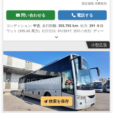
固定価格 消費税別
問い合わせる
電話する
コンディション:
中古
, 走行距離:
355,755 km
, 出力:
291 キロ
ワット (395.65 馬力)
, 初回登録:
01/2017
, 燃料の種類:
ディー
ゼル
, 座席数:
59
, 変速方式:
オートマチック
, 排出クラス:
ユー
ロ6
, 色:
その他
, ブレーキ:
リターダ
, 製造年:
2017
, 装備:
小型広告
ABS（アンチロック・ブレーキ・システム）, エアコン, クルー
ズコントロール, トレーラー連結装置
,
検索を保存