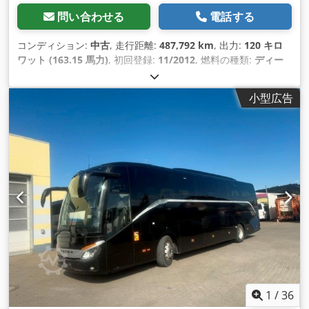
問い合わせる
電話する
コンディション:
中古
, 走行距離:
487,792 km
, 出力:
120 キロ
ワット (163.15 馬力)
, 初回登録:
11/2012
, 燃料の種類:
ディー
ゼル
, 座席数:
17
, 変速方式:
オートマチック
, 次回検査（TÜV）:
12/2025
, 排出クラス:
ユーロ5
, 色:
白色
, 装備:
ABS（アンチロ
小型広告
ック・ブレーキ・システム）, すすフィルター, 電子安定制御プ
ログラム (ESP)
,
1
/
36