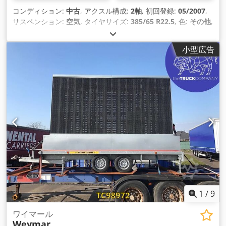
コンディション:
中古
, アクスル構成:
2軸
, 初回登録:
05/2007
,
サスペンション:
空気
, タイヤサイズ:
385/65 R22.5
, 色:
その他
,
製造年:
2007
,
小型広告
1
/
9
ワイマール
Weymar