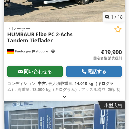
1
/
18
トレーラー
HUMBAUR
Elbo PC 2-Achs
Tandem Tieflader
€19,900
Kaufungen
9,086 km
固定価格 消費税別
問い合わせる
電話する
コンディション:
中古
, 最大積載重量:
14,010 kg（キログラ
ム）
, 総重量:
18,000 kg（キログラム）
, アクスル構成:
2軸
, 初
回登録:
09/2019
, 次回検査（TÜV）:
08/2028
, 製造年:
2019
, 装
備:
ABS（アンチロック・ブレーキ・システム）
,
小型広告