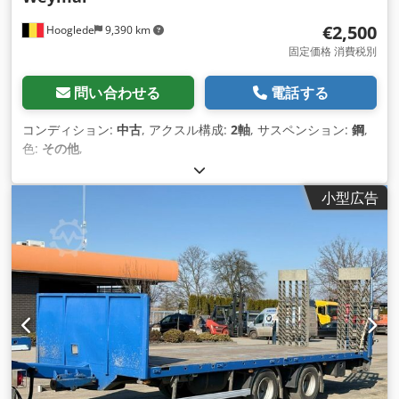
€2,500
Hooglede
9,390 km
固定価格 消費税別
問い合わせる
電話する
コンディション:
中古
, アクスル構成:
2軸
, サスペンション:
鋼
,
色:
その他
,
小型広告