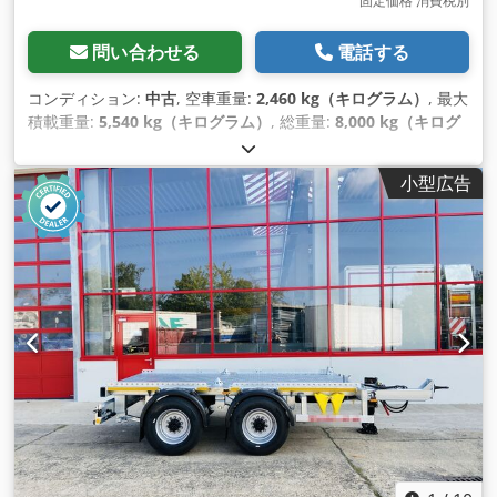
固定価格 消費税別
問い合わせる
電話する
コンディション:
中古
, 空車重量:
2,460 kg（キログラム）
, 最大
積載重量:
5,540 kg（キログラム）
, 総重量:
8,000 kg（キログ
ラム）
, アクスル構成:
2軸
, 初回登録:
12/2004
, 荷室長:
5,000
mm
, サスペンション:
その他
, タイヤサイズ:
235/75 R 17,5
, ホ
小型広告
イールベース:
990 mm
, 色:
その他
, 変速方式:
その他
, フロント
タイヤサイズ:
235/75 R 17,5
, 後輪タイヤサイズ:
235/75 R
17,5
, 運転席:
その他
, 排出クラス:
なし
, 装備:
圧縮空気ブレー
キ
,