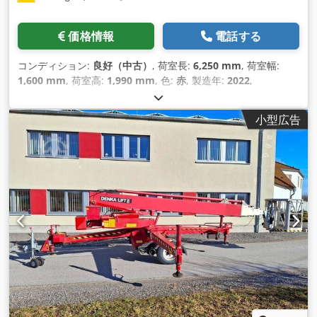
価格情報
電話する
コンディション:
良好（中古）
, 荷室長:
6,250 mm
, 荷室幅:
1,600 mm
, 荷室高:
1,990 mm
, 色:
赤
, 製造年:
2022
,
小型広告