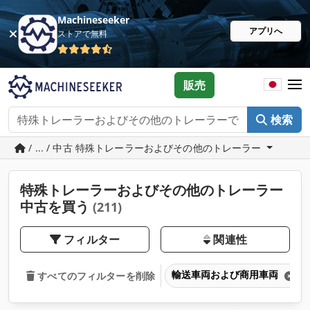
Machineseeker
アプリへ
ストアで無料
販売
検索
/ ... / 中古 特殊トレーラーおよびその他のトレーラー
特殊トレーラーおよびその他のトレーラー
中古を買う
(211)
フィルター
関連性
輸送車両および商用車両
すべてのフィルターを削除