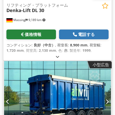
リフティング・プラットフォーム
Denka-Lift
DL 30
Massing
9,189 km
価格情報
電話する
コンディション:
良好（中古）
, 荷室長:
8,900 mm
, 荷室幅:
1,720 mm
, 荷室高:
2,130 mm
, 色:
赤
, 製造年:
1999
,
小型広告