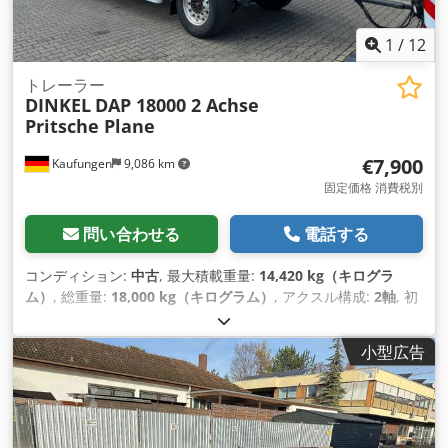
1
/
12
トレーラー
DINKEL
DAP 18000 2 Achse
Pritsche Plane
€7,900
Kaufungen
9,086 km
固定価格 消費税別
問い合わせる
電話する
コンディション:
中古
, 最大積載重量:
14,420 kg（キログラ
ム）
, 総重量:
18,000 kg（キログラム）
, アクスル構成:
2軸
, 初
回登録:
07/2017
, 次回検査（TÜV）:
08/2028
, 製造年:
2017
,
小型広告