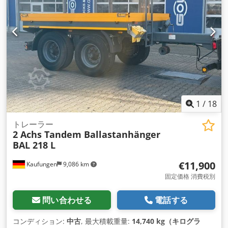
1
/
18
トレーラー
2 Achs Tandem Ballastanhänger
BAL 218 L
€11,900
Kaufungen
9,086 km
固定価格 消費税別
問い合わせる
電話する
コンディション:
中古
, 最大積載重量:
14,740 kg（キログラ