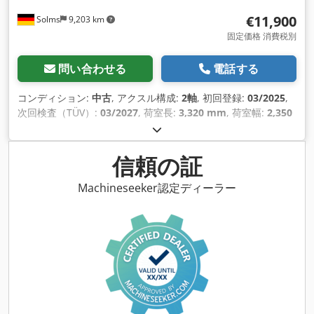
€11,900
Solms
9,203 km
固定価格 消費税別
問い合わせる
電話する
コンディション:
中古
, アクスル構成:
2軸
, 初回登録:
03/2025
,
次回検査（TÜV）:
03/2027
, 荷室長:
3,320 mm
, 荷室幅:
2,350
mm
, 荷室高:
600 mm
, 全幅:
2,420 mm
, 全高:
410 mm
, 製造
年:
2025
,
信頼の証
Machineseeker認定ディーラー