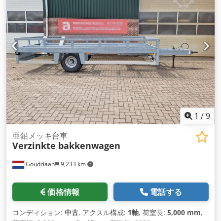
1
/
9
亜鉛メッキ台車
Verzinkte bakkenwagen
Goudriaan
9,233 km
価格情報
電話する
コンディション:
中古
, アクスル構成:
1軸
, 荷室長:
5,000 mm
,