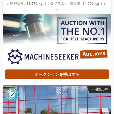
大積載重量:
11,970 kg（キログラム）
, 総重量:
14,000 kg（キ
ログラム）
, アクスル構成:
2軸
, 荷室長:
4,000 mm
, 荷室幅:
1,800 mm
, サスペンション:
鋼
, タイヤサイズ:
285 /70 R19,5
,
色:
その他
, 変速方式:
その他
, フロントタイヤサイズ:
285 /70
R19,5
, 後輪タイヤサイズ:
285 /70 R19,5
, 運転席:
その他
, 排出
クラス:
なし
, 燃料:
バイオディーゼル
, 装備:
ABS（アンチロッ
ク・ブレーキ・システム）, 圧縮空気ブレーキ
,
オークションを提出する
小型広告