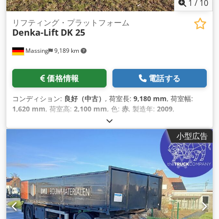
1
/
10
リフティング・プラットフォーム
Denka-Lift
DK 25
Massing
9,189 km
価格情報
電話する
コンディション:
良好（中古）
, 荷室長:
9,180 mm
, 荷室幅:
1,620 mm
, 荷室高:
2,100 mm
, 色:
赤
, 製造年:
2009
,
小型広告