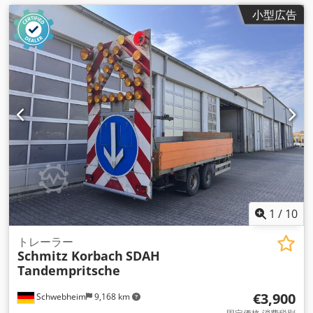
小型広告
1
/
10
トレーラー
Schmitz Korbach
SDAH
Tandempritsche
€3,900
Schwebheim
9,168 km