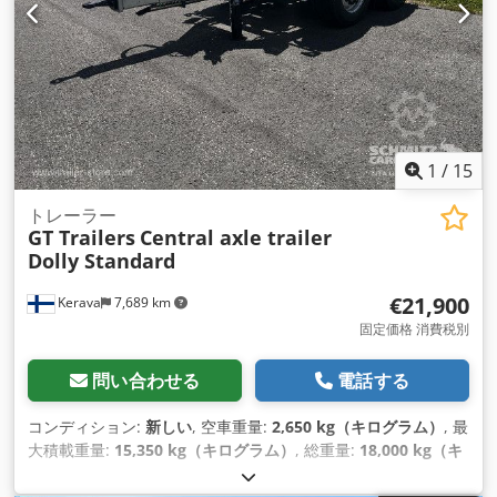
1
/
15
トレーラー
GT Trailers
Central axle trailer
Dolly Standard
€21,900
Kerava
7,689 km
固定価格 消費税別
問い合わせる
電話する
コンディション:
新しい
, 空車重量:
2,650 kg（キログラム）
, 最
大積載重量:
15,350 kg（キログラム）
, 総重量:
18,000 kg（キ
ログラム）
, アクスル構成:
2軸
, サスペンション:
空気
, タイヤサ
イズ:
385/55 R22,5
, ホイールベース:
1,360 mm
, 製造年: