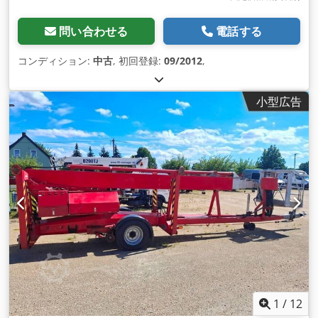
問い合わせる
電話する
コンディション:
中古
, 初回登録:
09/2012
,
小型広告
1
/
12