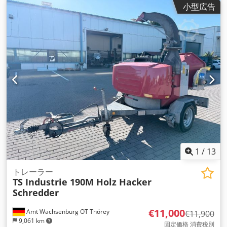
小型広告
2026
,
1
/
13
トレーラー
TS Industrie 190M Holz Hacker
Schredder
€11,000
Amt Wachsenburg OT Thörey
€11,900
9,061 km
固定価格 消費税別