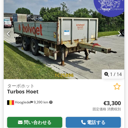
1
/
14
ターボホット
Turbos Hoet
€3,300
Hooglede
9,390 km
固定価格 消費税別
問い合わせる
電話する