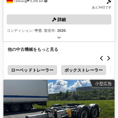
Tettnang
9,396 km
あと34日です
詳細
コンディション:
中古
, 製造年:
2020
,
他の中古機械をもっと見る
0
ローベッドトレーラー
ボックストレーラー
Fl
小型広告