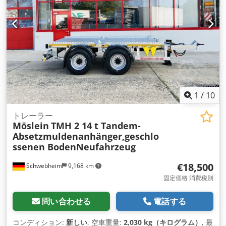
1
/
10
トレーラー
Möslein
TMH 2 14 t Tandem-
Absetzmuldenanhänger,geschlo
ssenen BodenNeufahrzeug
€18,500
Schwebheim
9,168 km
固定価格 消費税別
問い合わせる
電話する
コンディション:
新しい
, 空車重量:
2,030 kg（キログラム）
, 最