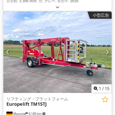
荷室幅:
2,300 mm
, 色:
グレー
, 製造年:
2020
,
小型広告
1
/
15
リフティング・プラットフォーム
Europelift
TM15TJ
Massing
9,189 km