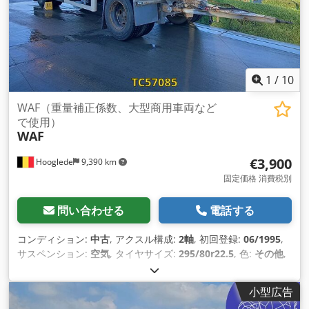
1
/
10
WAF（重量補正係数、大型商用車両など
で使用）
WAF
€3,900
Hooglede
9,390 km
固定価格 消費税別
問い合わせる
電話する
コンディション:
中古
, アクスル構成:
2軸
, 初回登録:
06/1995
,
サスペンション:
空気
, タイヤサイズ:
295/80r22.5
, 色:
その他
,
製造年:
1995
,
小型広告