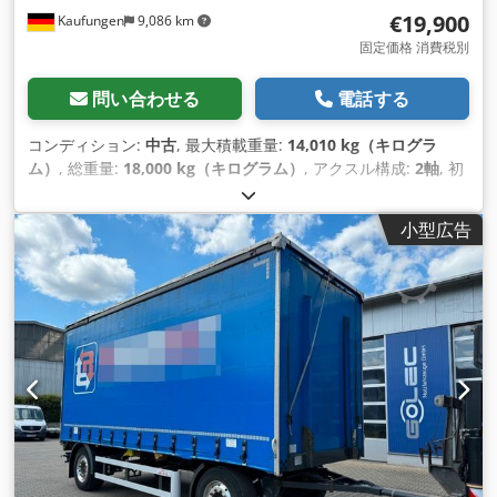
€19,900
Kaufungen
9,086 km
固定価格 消費税別
問い合わせる
電話する
コンディション:
中古
, 最大積載重量:
14,010 kg（キログラ
ム）
, 総重量:
18,000 kg（キログラム）
, アクスル構成:
2軸
, 初
回登録:
09/2019
, 次回検査（TÜV）:
08/2028
, 製造年:
2019
, 装
備:
ABS（アンチロック・ブレーキ・システム）
,
小型広告