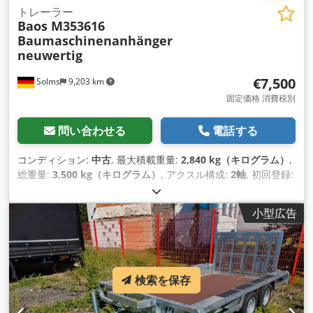
トレーラー
Baos M353616
Baumaschinenanhänger
neuwertig
€7,500
Solms
9,203 km
固定価格 消費税別
問い合わせる
電話する
コンディション:
中古
, 最大積載重量:
2,840 kg（キログラム）
,
総重量:
3,500 kg（キログラム）
, アクスル構成:
2軸
, 初回登録:
10/2023
, 製造年:
2023
,
小型広告
検索を保存