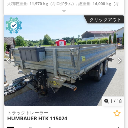
大積載重量:
11,970 kg（キログラム）
, 総重量:
14,000 kg（キ
ログラム）
, アクスル構成:
2軸
, 荷室長:
4,000 mm
, 荷室幅:
1,800 mm
, サスペンション:
鋼
, タイヤサイズ:
285 /70 R19,5
,
クリックアウト
色:
その他
, 変速方式:
その他
, フロントタイヤサイズ:
285 /70
R19,5
, 後輪タイヤサイズ:
285 /70 R19,5
, 運転席:
その他
, 排出
クラス:
なし
, 燃料:
バイオディーゼル
, 装備:
ABS（アンチロッ
ク・ブレーキ・システム）, 圧縮空気ブレーキ
,
1
/
18
トラックトレーラー
HUMBAUER
HTK 115024