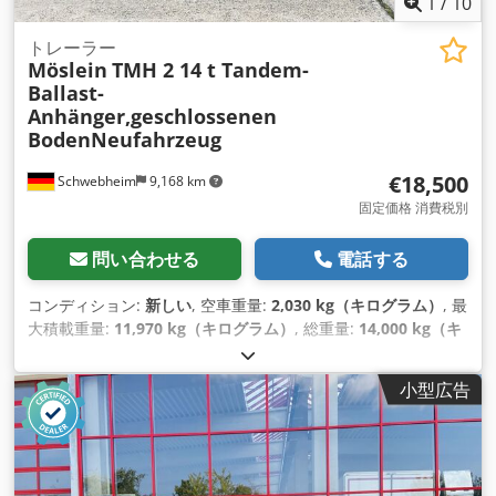
1
/
10
トレーラー
Möslein
TMH 2 14 t Tandem-
Ballast-
Anhänger,geschlossenen
BodenNeufahrzeug
€18,500
Schwebheim
9,168 km
固定価格 消費税別
問い合わせる
電話する
コンディション:
新しい
, 空車重量:
2,030 kg（キログラム）
, 最
大積載重量:
11,970 kg（キログラム）
, 総重量:
14,000 kg（キ
ログラム）
, アクスル構成:
2軸
, 荷室長:
4,000 mm
, 荷室幅:
1,800 mm
, サスペンション:
鋼
, タイヤサイズ:
285 /70 R19,5
,
小型広告
色:
その他
, 変速方式:
その他
, フロントタイヤサイズ:
285 /70
R19,5
, 後輪タイヤサイズ:
285 /70 R19,5
, 運転席:
その他
, 排出
クラス:
なし
, 燃料:
バイオディーゼル
, 装備:
ABS（アンチロッ
ク・ブレーキ・システム）, 圧縮空気ブレーキ
,