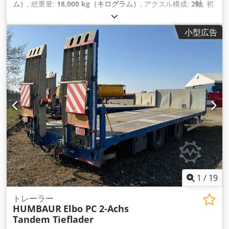
ム）
, 総重量:
18,000 kg（キログラム）
, アクスル構成:
2軸
, 初
回登録:
02/2017
, 次回検査（TÜV）:
08/2028
, 製造年:
2017
,
小型広告
1
/
19
トレーラー
HUMBAUR
Elbo PC 2-Achs
Tandem Tieflader