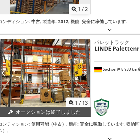
1
/
2
コンディション:
中古
, 製造年:
2012
, 機能:
完全に稼働しています
,
パレットラック
LINDE
Paletten
Sachsen
8,933 km
1
/
13
オークションは終了しました
コンディション:
使用可能（中古）
, 機能:
完全に稼働しています
, 収納
ム）
,