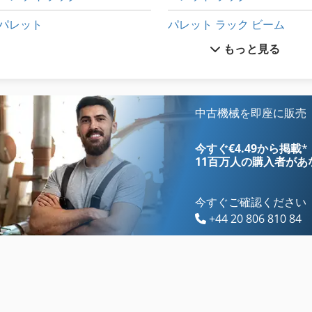
パレット
パレット ラック ビーム
もっと見る
パレット カラー
パレット リフター
パレット コンバーター
パレット リフト
パレット ジャッキ
パレット リフト テーブル
中古機械を即座に販売
パレット スケール
パレット ・ エレベーター
今すぐ€4.49から掲載
*
11百万人の購入者
があ
今すぐご確認ください
+44 20 806 810 84