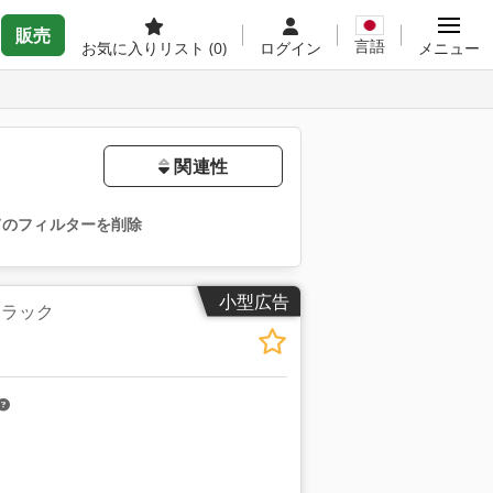
販売
言語
お気に入りリスト
(0)
ログイン
メニュー
関連性
てのフィルターを削除
小型広告
庫用ラック
さらに画像をリクエスト