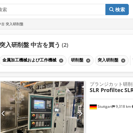
検索
中古 突入研削盤
突入研削盤 中古を買う
(2)
金属加工機械および工作機械
研削盤
突入研削盤
プランジカット研削
SLR Profiltec
SL
Stuttgart
9,318 km