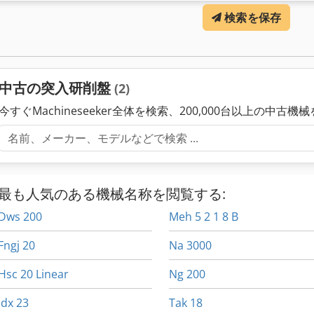
～22kW 駆動輪モータ 1,1kW 駆動輪速度 10 - 200 U/min 標準
検索を保存
ジ1個 1ワークサポートブリッジ ワークサポート用シム1セット -砥石
イング装置 -駆動輪の可変速駆動 -3x380 v, 50 Hz用の電気機器 -メ
流計 スターターキーと取扱説明書 義務を負うことなく与えられたデー
中古の突入研削盤
(2)
今すぐMachineseeker全体を検索、200,000台以上の中古機
最も人気のある機械名称を閲覧する:
Dws 200
Meh 5 2 1 8 B
Fngj 20
Na 3000
Hsc 20 Linear
Ng 200
Idx 23
Tak 18