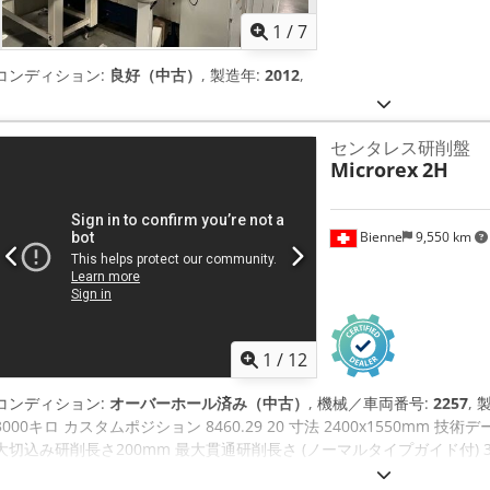
1
/
7
コンディション:
良好（中古）
, 製造年:
2012
,
センタレス研削盤
Microrex
2H
Bienne
9,550 km
1
/
12
コンディション:
オーバーホール済み（中古）
, 機械／車両番号:
2257
, 
3000キロ カスタムポジション 8460.29 20 寸法 2400x1550mm 技術
大切込み研削長さ200mm 最大貫通研削長さ (ノーマルタイプガイド付) 300
200mm -内径203.2mm 駆動輪. Dcjdpfx Ajfnm Iieg Uek -直径254