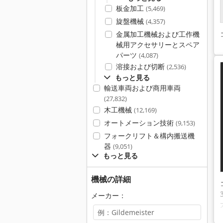
板金加工
(5,469)
旋盤機械
(4,357)
金属加工機械および工作機
械用アクセサリーとスペア
パーツ
(4,087)
溶接および切断
(2,536)
もっと見る
輸送車両および商用車両
(27,832)
木工機械
(12,169)
オートメーション技術
(9,153)
フォークリフト＆構内搬送機
器
(9,051)
もっと見る
機械の詳細
メーカー：