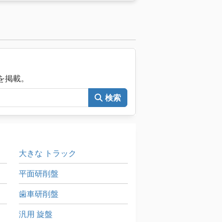
的な付属品。 砥石付フランジ1個 駆動輪付きフラン
の研削・駆動用油圧ドレッシング・トゥルー
インドライブモータ 11kW -主駆動モータ用電
タを除いたエラーと不作為。
械を掲載。
検索
大きな トラック
平面研削盤
歯車研削盤
汎用 旋盤