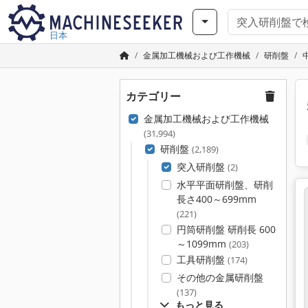
日本
金属加工機械および工作機械
研削盤
カテゴリー
金属加工機械および工作機械
(31,994)
研削盤
(2,189)
突入研削盤
(2)
水平平面研削盤、研削
長さ400～699mm
(221)
円筒研削盤 研削長 600
～1099mm
(203)
工具研削盤
(174)
その他の金属研削盤
(137)
もっと見る