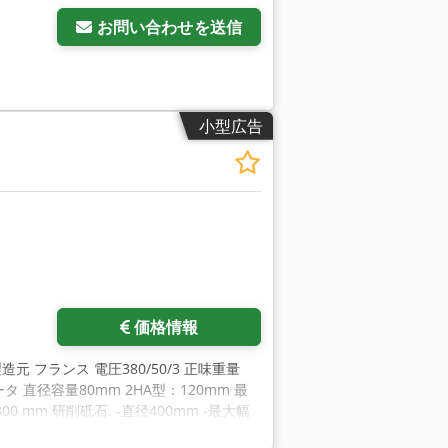
お問い合わせを送信
小型広告
価格情報
製造元 フランス 電圧380/50/3 正味重量
データ 直径容量80mm 2HA型：120mm 最
 mm 研削砥石. -直径400mm -最大幅
mm -幅200mm -内径127mm 主駆動モータ 11