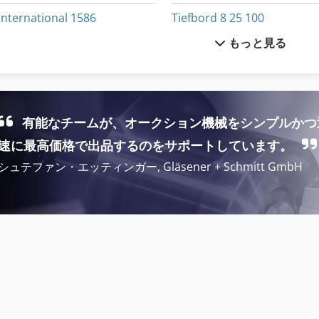
International 1586
Tiefbord 8 25 100
もっと見る
International 433
その他
International 510
トラック
Kgs 1670
トラック ダンプ
有能なチームが、オークション機械をシンプルかつ
Mb 322
内面研削盤
速に最高価格で出品するのをサポートしています。
シュテファン・エッティンガー, Gläsener + Schmitt GmbH