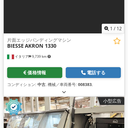
1
/
12
片面エッジバンディングマシン
BIESSE
AKRON 1330
イタリア
9,739 km
価格情報
電話する
コンディション:
中古
, 機械／車両番号:
008383
,
小型広告