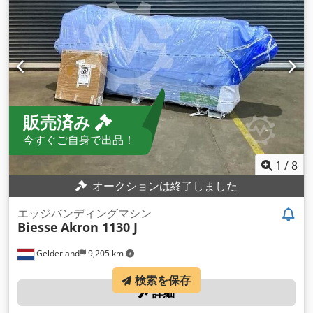
販売済み
今すぐご自身で出品！
1
/
8
オークションは終了しました
エッジバンディングマシン
Biesse
Akron 1130 J
Gelderland
9,205 km
検索を保存
詳細