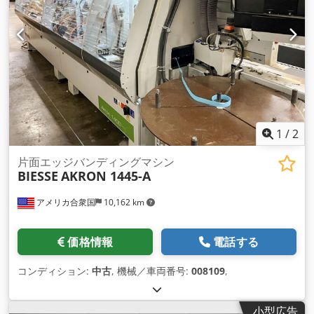
1
/
2
片面エッジバンディングマシン
BIESSE
AKRON 1445-A
アメリカ合衆国
10,162 km
価格情報
電話する
コンディション:
中古
, 機械／車両番号:
008109
,
小型広告