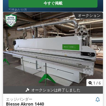
今すぐ掲載
*1件あたり/月
オークション
1
/
6
オークションは終了しました
エッジバンダー
Biesse
Akron 1440