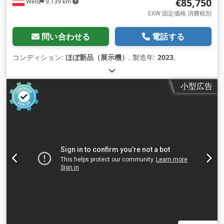
€85,750
Wels
9,139 km
EXW 固定価格 消費税別
問い合わせる
電話する
コンディション:
ほぼ新品（展示機）
, 製造年:
2023
,
小型広告