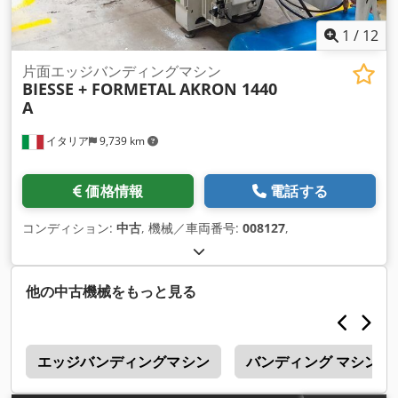
1
/
12
片面エッジバンディングマシン
BIESSE + FORMETAL
AKRON 1440
A
イタリア
9,739 km
価格情報
電話する
コンディション:
中古
, 機械／車両番号:
008127
,
他の中古機械をもっと見る
2
エッジバンディングマシン
バンディング マシン