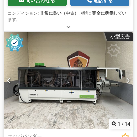
問い合わせる
電話する
コンディション:
非常に良い（中古）
, 機能:
完全に稼働してい
ます
,
小型広告
1
/
14
エッジバンダー