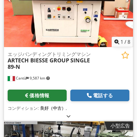
1
/
8
エッジバンディングトリミングマシン
ARTECH BIESSE GROUP
SINGLE
89-N
Cantù
9,587 km
価格情報
電話する
コンディション:
良好（中古）
,
小型広告