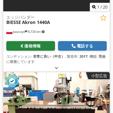
1
/
20
エッジバンダー
BIESSE
Akron 1440A
Juszczyn
8,726 km
価格情報
電話する
コンディション:
非常に良い（中古）
, 製造年:
2017
, 機能:
完全
に稼働しています
,
小型広告