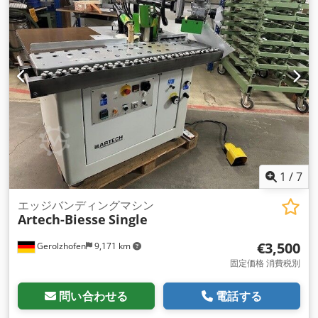
1
/
7
エッジバンディングマシン
Artech-Biesse
Single
€3,500
Gerolzhofen
9,171 km
固定価格 消費税別
問い合わせる
電話する