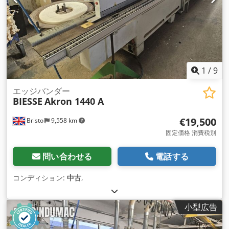
1
/
9
エッジバンダー
BIESSE
Akron 1440 A
€19,500
Bristol
9,558 km
固定価格 消費税別
問い合わせる
電話する
コンディション:
中古
,
小型広告