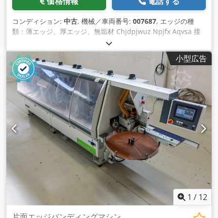
価格情報
電話する
コンディション:
中古
, 機械／車両番号:
007687
, エッジの種
類：薄エッジ、厚エッジ、無垢材 Chjdpjwuz Npjfx Aqvsa 接
着システム：EVA、熱風 ジョイントミリング：はい 多機能ユニ
ット: はい マックス。前進速度：18 m/分 最大パネル厚：60
小型広告
mm 作業単位: 7 nr
1
/
12
片面エッジバンディングマシン