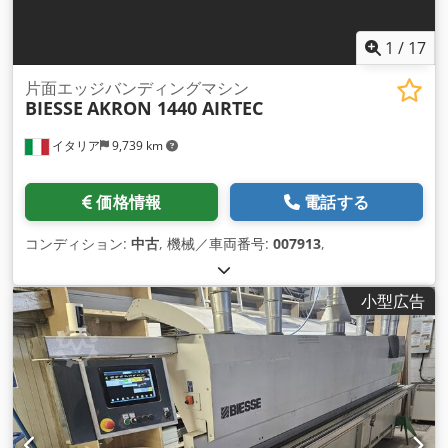
1
/
17
片面エッジバンディングマシン
BIESSE
AKRON 1440 AIRTEC
イタリア
9,739 km
価格情報
電話する
コンディション:
中古
, 機械／車両番号:
007913
,
小型広告