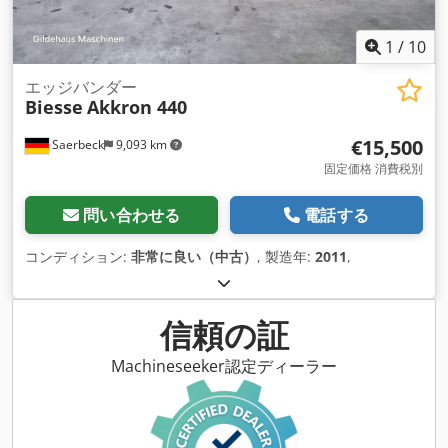
1
/
10
エッジバンダー
Biesse
Akkron 440
€15,500
Saerbeck
9,093 km
固定価格 消費税別
問い合わせる
電話する
コンディション:
非常に良い（中古）
, 製造年:
2011
,
信頼の証
Machineseeker認定ディーラー