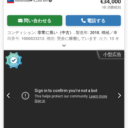
€34,000
Medvode
9,288 km
VB 消費税別
問い合わせる
電話する
コンディション:
非常に良い（中古）
, 製造年:
2018
, 機械／車
両番号:
1000023212
, 機能:
完全に稼働しています
, 出力:
13 キ
ロワット (17.68 馬力)
, 入力電圧:
400 V
, 入力電流:
24 A
, 入力
周波数:
50 ヘルツ
, 入力電流の種類:
三相
, ワークピース高さ
小型広告
（最大）:
60 mm
, ワーク長さ（最大）:
3,200 mm
, エッジ厚
さ（最大）:
12 mm
, 高さ調整タイプ:
電気
, X軸送り速度:
18
m/分
, 作動方式:
電気
, 全長:
5,900 mm
, 総重量:
1,870 kg（キ
ログラム）
, 装備:
CEマーキング
,