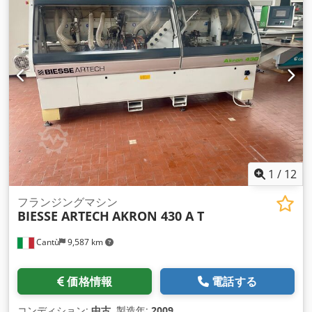
1
/
12
フランジングマシン
BIESSE ARTECH
AKRON 430 A T
Cantù
9,587 km
価格情報
電話する
コンディション:
中古
, 製造年:
2009
,