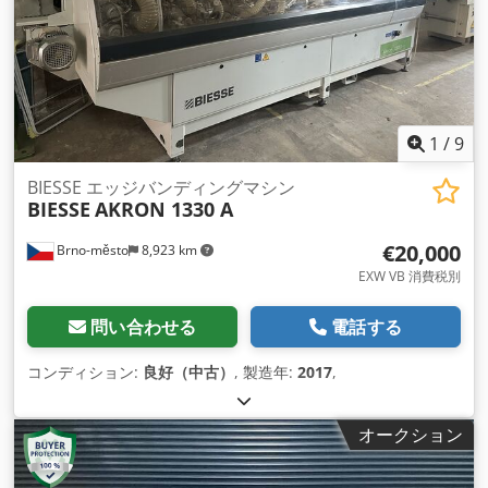
1
/
9
BIESSE エッジバンディングマシン
BIESSE
AKRON 1330 A
€20,000
Brno-město
8,923 km
EXW VB 消費税別
問い合わせる
電話する
コンディション:
良好（中古）
, 製造年:
2017
,
オークション