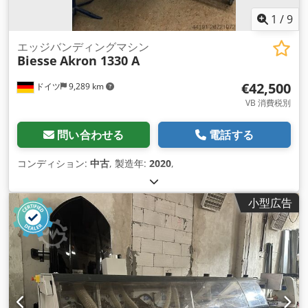
1
/
9
エッジバンディングマシン
Biesse
Akron 1330 A
€42,500
ドイツ
9,289 km
VB 消費税別
問い合わせる
電話する
コンディション:
中古
, 製造年:
2020
,
小型広告