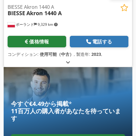
BIESSE Akron 1440 A
BIESSE
Akron 1440 A
ポーランド
9,329 km
価格情報
電話する
コンディション:
使用可能（中古）
, 製造年:
2023
,
今すぐ€4.49から掲載
*
11百万人の購入者
があなたを待っていま
す