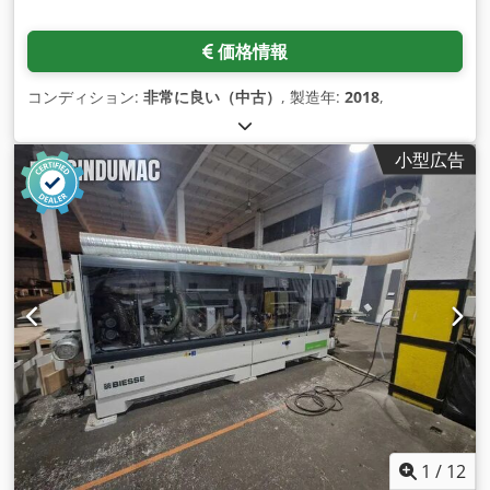
価格情報
コンディション:
非常に良い（中古）
, 製造年:
2018
,
小型広告
1
/
12