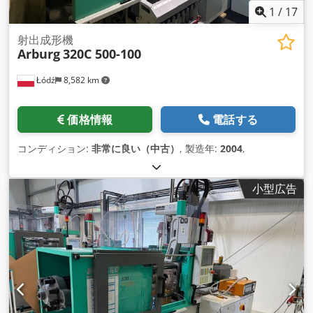
1
/
17
射出成形機
Arburg
320C 500-100
Łódź
8,582 km
価格情報
電話する
コンディション:
非常に良い（中古）
, 製造年:
2004
,
小型広告