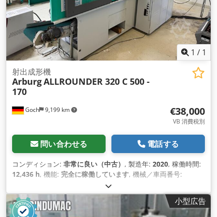
1
/
1
射出成形機
Arburg
ALLROUNDER 320 C 500 -
170
€38,000
Goch
9,199 km
VB 消費税別
問い合わせる
電話する
コンディション:
非常に良い（中古）
, 製造年:
2020
, 稼働時間:
12,436 h
, 機能:
完全に稼働しています
, 機械／車両番号:
254633
, クランプ力:
500 キロニュートン
, ねじの直径:
30 mm
,
小型広告