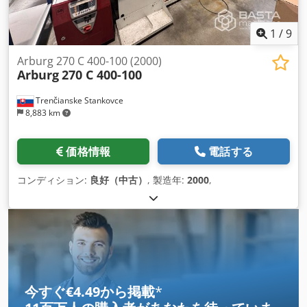
1
/
9
Arburg 270 C 400-100 (2000)
Arburg
270 C 400-100
Trenčianske Stankovce
8,883 km
価格情報
電話する
コンディション:
良好（中古）
, 製造年:
2000
,
今すぐ€4.49から掲載
*