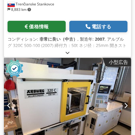
Trenčianske Stankovce
8,883 km
価格情報
電話する
コンディション:
非常に良い（中古）
, 製造年:
2007
, アルブル
グ 320C 500-100 (2007) 締付力：50t ネジ径：25mm 開きスト
ローク 350mm 型高さ：200mm バー間の距離 V: 320 mm バ
ー間の距離 H: 320 mm 金型プラテン: 446x446 射出圧力：
小型広告
2240 射出流量：124cm3 エジェクタストローク：125mm エジ
ェクタ力：30kN 正味重量: 2080kg タイプ: 横型 Dodpfx Akeu
Dmgqeajkr ドライブ: 油圧 セロジカ CFカードリーダー 機械チ
ェック済み 英語