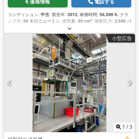
価格情報
電話する
コンディション:
中古
, 製造年:
2012
, 稼働時間:
56,500 h
, クラ
ンプ力:
50 キロニュートン
, 排気量:
59 cm³
, 噴射圧力:
2,500 バ
ー
, 総重量:
2,900 kg（キログラム）
, スクリューコンベヤの直
径:
25 mm
,
小型広告
1
/
3