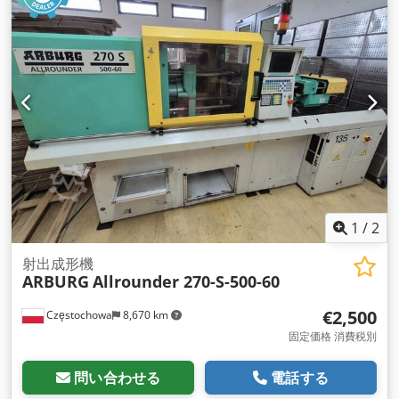
1
/
2
射出成形機
ARBURG
Allrounder 270-S-500-60
€2,500
Częstochowa
8,670 km
固定価格 消費税別
問い合わせる
電話する