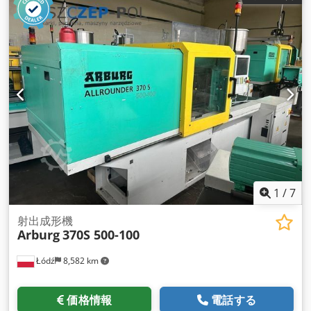
1
/
7
射出成形機
Arburg
370S 500-100
Łódź
8,582 km
価格情報
電話する