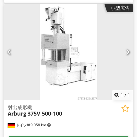
小型広告
1
/
1
射出成形機
Arburg
375V 500-100
ドイツ
9,058 km