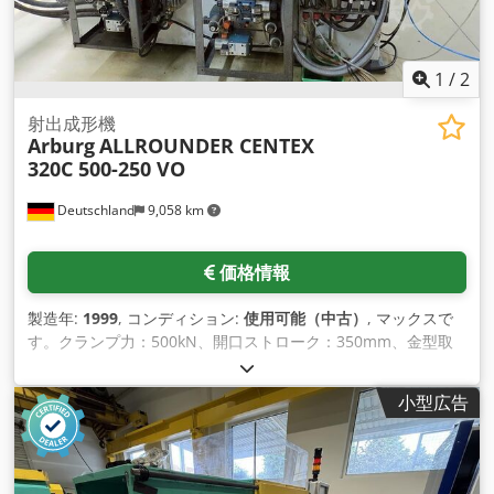
1
/
2
射出成形機
Arburg
ALLROUNDER CENTEX
320C 500-250 VO
Deutschland
9,058 km
価格情報
製造年:
1999
, コンディション:
使用可能（中古）
, マックスで
す。クランプ力：500kN、開口ストローク：350mm、金型取
付高さ：200mm、加熱能力：6,5kW、ネジ径：40m m、重
量：2,33t、資料はございません。 Djdpfeilhfcex Akaekr
小型広告