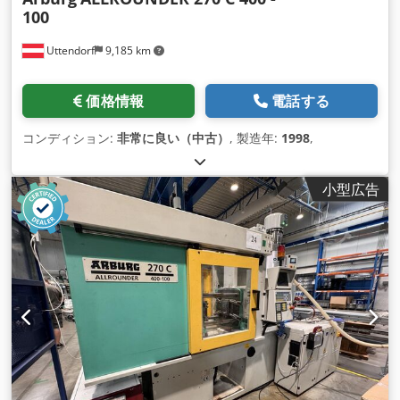
100
Uttendorf
9,185 km
価格情報
電話する
コンディション:
非常に良い（中古）
, 製造年:
1998
,
小型広告