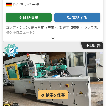
ドイツ
9,329 km
価格情報
電話する
コンディション:
使用可能（中古）
, 製造年:
2005
, クランプ力:
400 キロニュートン
,
小型広告
検索を保存