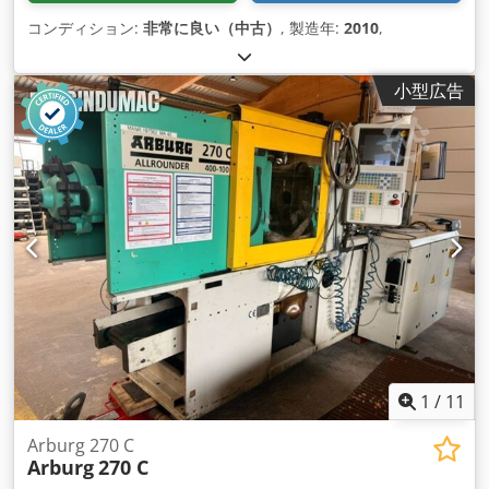
コンディション:
非常に良い（中古）
, 製造年:
2010
,
小型広告
1
/
11
Arburg 270 C
Arburg
270 C