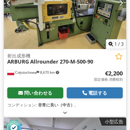
1
/
3
射出成形機
ARBURG
Allrounder 270-M-500-90
€2,200
Częstochowa
8,670 km
固定価格 消費税別
問い合わせる
電話する
コンディション:
非常に良い（中古）
,
小型広告