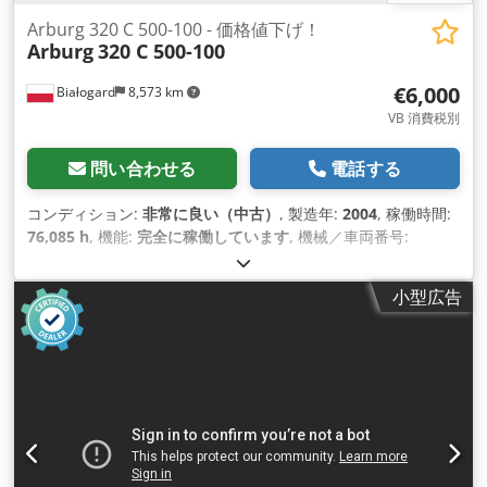
Arburg 320 C 500-100 - 価格値下げ！
Arburg
320 C 500-100
€6,000
Białogard
8,573 km
VB 消費税別
問い合わせる
電話する
コンディション:
非常に良い（中古）
, 製造年:
2004
, 稼働時間:
76,085 h
, 機能:
完全に稼働しています
, 機械／車両番号:
196531
, クランプ力:
500 キロニュートン
, ねじの直径:
25 mm
,
支柱間のクリアランス:
320 mm
, 排気量:
49 cm³
, 噴射圧力:
小型広告
2,240 バー
, 射出重量:
45 g
, 金型高さ（最小）:
200 mm
, エジ
ェクターストローク:
125 mm
, 開ストローク:
350 mm
, 総重
量:
2,300 kg（キログラム）
, 暖房能力:
4.9 キロワット (6.66 馬
力)
, ポンプ出力:
15 ワット
, 出力:
19.9 キロワット (27.06 馬
力)
,