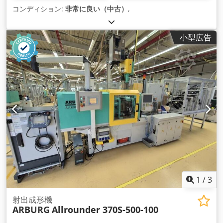
コンディション:
非常に良い（中古）
,
小型広告
1
/
3
射出成形機
ARBURG
Allrounder 370S-500-100