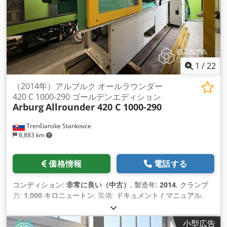
1
/
22
（2014年）アルブルク オールラウンダー
420 C 1000-290 ゴールデンエディション
Arburg
Allrounder 420 C 1000-290
Trenčianske Stankovce
8,883 km
価格情報
電話する
コンディション:
非常に良い（中古）
, 製造年:
2014
, クランプ
力:
1,000 キロニュートン
, 装備:
ドキュメント / マニュアル
,
小型広告