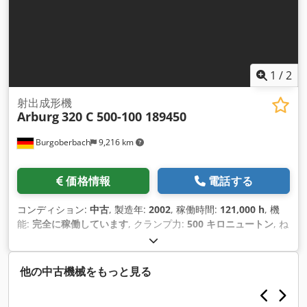
1
/
2
射出成形機
Arburg
320 C 500-100 189450
Burgoberbach
9,216 km
価格情報
電話する
コンディション:
中古
, 製造年:
2002
, 稼働時間:
121,000 h
, 機
能:
完全に稼働しています
, クランプ力:
500 キロニュートン
, ね
じの直径:
20 mm
, Arburg 320 C 500-100 射出成形機を販売い
たします。 機械は良好な状態であり、設置後も完全に機能しま
す。 技術仕様： 製造年：2002年 ポンプ稼働時間：121,000時
他の中古機械をもっと見る
間 型締力：500 kN 型締力：35 kN プレート間隔：550 mm バ
リア間隔：320 x 320 mm プレート間隔：446 x 446 mm スク