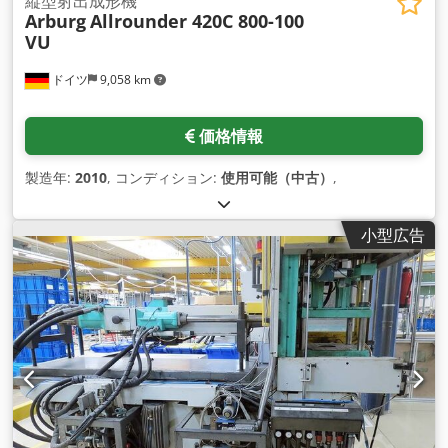
縦型射出成形機
Arburg
Allrounder 420C 800-100
VU
ドイツ
9,058 km
価格情報
製造年:
2010
, コンディション:
使用可能（中古）
,
小型広告