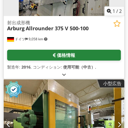
1
/
2
射出成形機
Arburg
Allrounder 375 V 500-100
ドイツ
9,058 km
価格情報
製造年:
2016
, コンディション:
使用可能（中古）
,
小型広告