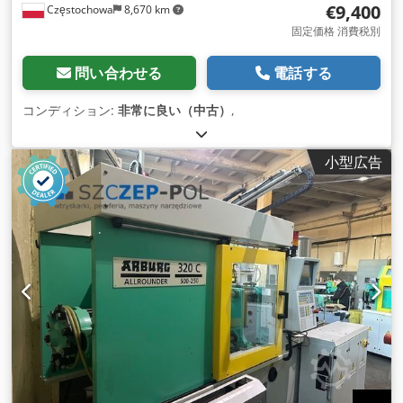
€9,400
Częstochowa
8,670 km
固定価格 消費税別
問い合わせる
電話する
コンディション:
非常に良い（中古）
,
小型広告