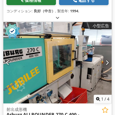
価格情報
電話する
コンディション:
良好（中古）
, 製造年:
1994
,
小型広告
1
/
4
射出成形機
Arburg
ALLROUNDER 270 C 400 -