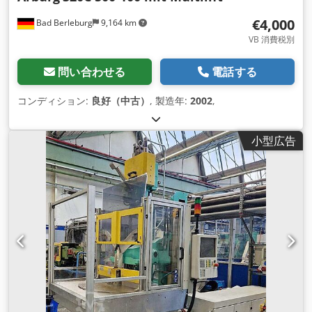
€4,000
Bad Berleburg
9,164 km
VB 消費税別
問い合わせる
電話する
コンディション:
良好（中古）
, 製造年:
2002
,
小型広告