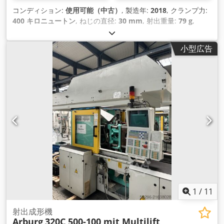
コンディション:
使用可能（中古）
, 製造年:
2018
, クランプ力:
400 キロニュートン
, ねじの直径:
30 mm
, 射出重量:
79 g
,
小型広告
1
/
11
射出成形機
Arburg
320C 500-100 mit Multilift