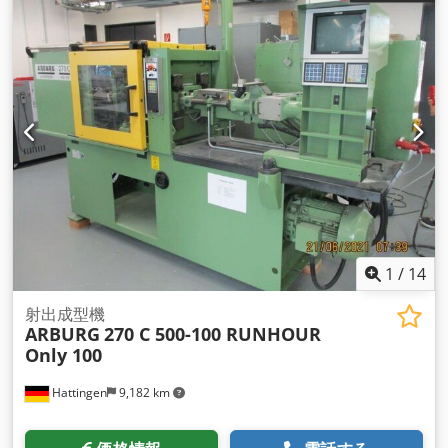
1
/
14
射出成型機
ARBURG
270 C 500-100 RUNHOUR
Only 100
Hattingen
9,182 km