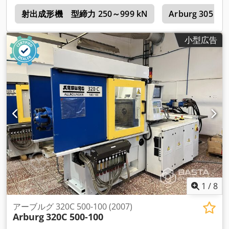
リュー径：20 mm 計算上の押しのけ量：31 cm³ ご要望に応じ
機
て、追加料金でヨーロッパ全域への輸送および積み込みを手配
射出成形機 型締力 250～999 kN
Arburg 305
いたします。 価格はVAT込みです。 ご見学はご予約制です。お
問い合わせください。弊社のチームが喜んでお手伝いいたしま
小型広告
す。 下取りまたは交換も可能です！ 機械買取・販売 生産機
械、金属加工機械など、様々な機械の買取・販売を承っており
ます。 Dodpfx Akowqnhwoaekr 高品質でありながらお手頃価
格の金属加工機械をお探しですか？それとも、お手持ちの機械
を売却したいとお考えですか？ 詳細やお問い合わせは、当社の
ウェブサイトをご覧ください。
1
/
8
アーブルグ 320C 500-100 (2007)
Arburg
320C 500-100