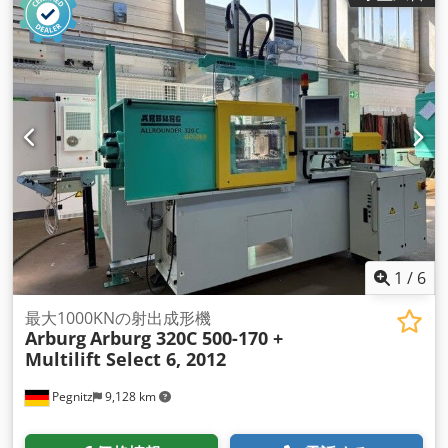
1
/
6
最大1000KNの射出成形機
Arburg
Arburg 320C 500-170 +
Multilift Select 6, 2012
Pegnitz
9,128 km