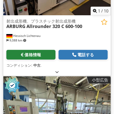
1
/
10
射出成形機、プラスチック射出成形機
ARBURG
Allrounder 320 C 600-100
Hessisch Lichtenau
9,088 km
価格情報
電話する
コンディション:
中古
,
小型広告