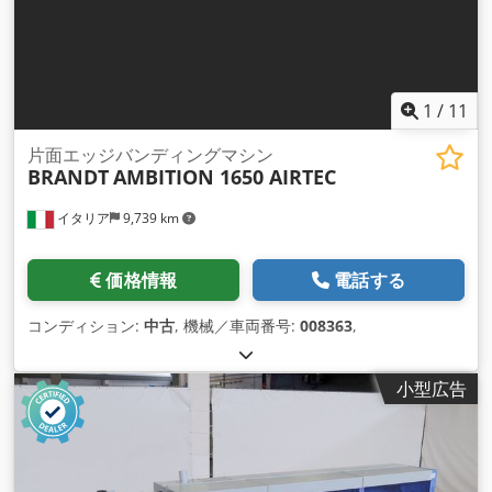
1
/
11
片面エッジバンディングマシン
BRANDT
AMBITION 1650 AIRTEC
イタリア
9,739 km
価格情報
電話する
コンディション:
中古
, 機械／車両番号:
008363
,
小型広告