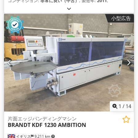
コンディション:
非常に良い（中古）
, 製造年:
2011
,
小型広告
1
/
14
片面エッジバンディングマシン
BRANDT
KDF 1230 AMBITION
イギリス
9,211 km