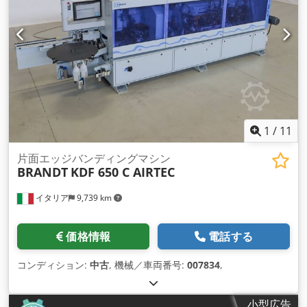
1
/
11
片面エッジバンディングマシン
BRANDT
KDF 650 C AIRTEC
イタリア
9,739 km
価格情報
電話する
コンディション:
中古
, 機械／車両番号:
007834
,
小型広告