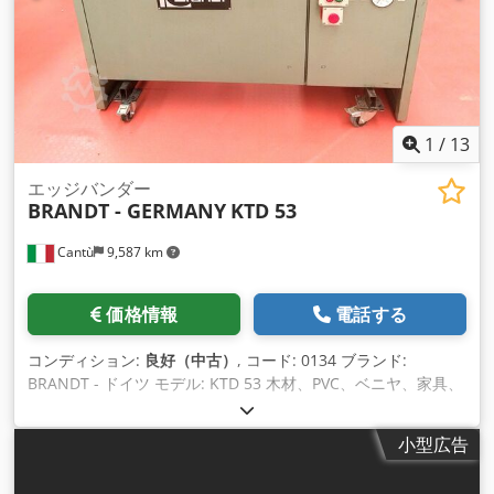
1
/
13
エッジバンダー
BRANDT - GERMANY
KTD 53
Cantù
9,587 km
価格情報
電話する
コンディション:
良好（中古）
, コード: 0134 ブランド:
BRANDT - ドイツ モデル: KTD 53 木材、PVC、ベニヤ、家具、
特注家具、建具など様々な用途に対応する自動エッジバンダー
Chedpfowq Sc Ssx Aahsa 技術データ: 最小/最大パネル高さ:
小型広告
10/40 mm エッジ厚さ: 最小/最大 0.4 - 1.5 mm 送り速度: 電動
ローラーコンベア使用時 7 mt/分 最小パネル幅: 65 mm 構成: