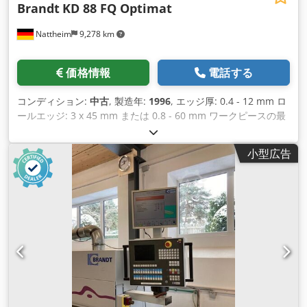
Brandt
KD 88 FQ Optimat
Nattheim
9,278 km
価格情報
電話する
コンディション:
中古
, 製造年:
1996
, エッジ厚: 0.4 - 12 mm ロ
ールエッジ: 3 x 45 mm または 0.8 - 60 mm ワークピースの最
小幅: 65 mm ワークピースの最小長さ: 160 mm ワークピース
の厚さ: 10 - 55 mm 送り: 13 m/分 プレミリング (接合) グルー
小型広告
ポット クイックメルト 接着部分 トリミング フラッシュミリン
グ 面取りミリング ラジアスミリング コーナーコピー フラット
スクレーパー バフ研磨ユニット 機械寸法: 7450 x 1220 x 2400
mm 重量: 3000 kg 保管場所: ナットハイム Codpfx Aasvvkd
Tehsha