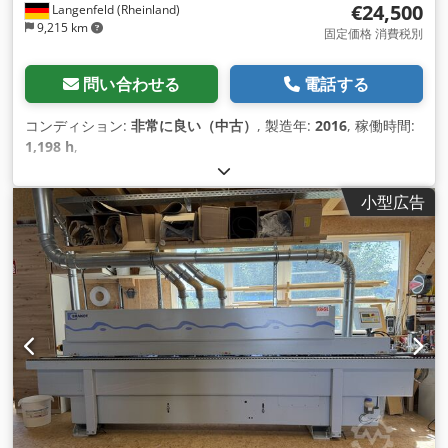
€24,500
Langenfeld (Rheinland)
9,215 km
固定価格 消費税別
問い合わせる
電話する
コンディション:
非常に良い（中古）
, 製造年:
2016
, 稼働時間:
1,198 h
,
小型広告