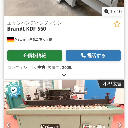
1
/
10
エッジバンディングマシン
Brandt
KDF 560
Nattheim
9,278 km
価格情報
電話する
コンディション:
中古
, 製造年:
2008
,
小型広告