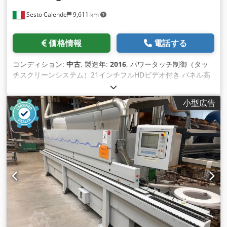
Sesto Calende
9,611 km
価格情報
電話する
コンディション:
中古
, 製造年:
2016
, パワータッチ制御（タッ
チスクリーンシステム）21インチフルHDビデオ付き パネル高
さ 60mm Codpfxewwtpye Aaheha PVC/ABS 3mm 無垢材 最
大12mm 送り速度 最大20m/分 作業高さ 電子制御（NC）で調
小型広告
整可能 パネルサポートガイド ローラー付き遊星機能 サイドロ
ーラーライン 自由回転式サポートローラー付き アンチスティ
ックユニット 2モーター整流ユニット ローラーホルダープレー
ト EVA接着剤ユニット（予溶融ユニット・接着剤タンク付） 直
線プロファイル用エッジプレッシャーユニット（自動設定圧着
ローラー、NC） クロスカットミリングユニット 自動傾斜設定
付き 2モーター面取りユニット 設定機能付き 2モーター多機能
ラウンドユニット（面取り＋丸め） エッジスクレーパー 電動
NC設定 グルースクレーパー ブラシユニット アンチスティック
ユニット