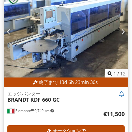
1
/
12
終了まで
13
d
6
h
23
min
27
s
エッジバンダー
BRANDT
KDF 660 GC
Piemonte
9,749 km
€11,500
オークションで