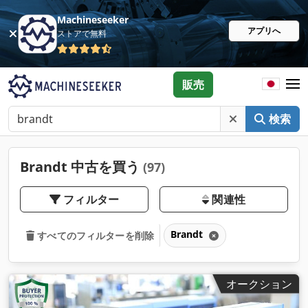
Machineseeker
アプリへ
ストアで無料
販売
検索
Brandt 中古を買う
(97)
フィルター
関連性
Brandt
すべてのフィルターを削除
オークション