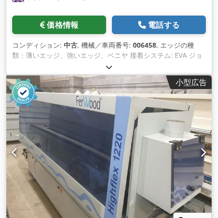
価格情報
電話する
コンディション:
中古
, 機械／車両番号:
006458
, エッジの種
類：薄いエッジ、強いエッジ、ベニヤ 接着システム: EVA ジョ
イントフライス: はい 多機能ユニット: はい Chjdpfxjnzrt Aj
Aahja 最大前進速度: 11 m/min 最大パネル厚さ: 50 mm
小型広告