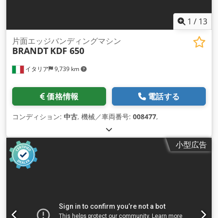
1
/
13
片面エッジバンディングマシン
BRANDT
KDF 650
イタリア
9,739 km
価格情報
電話する
コンディション:
中古
, 機械／車両番号:
008477
,
小型広告