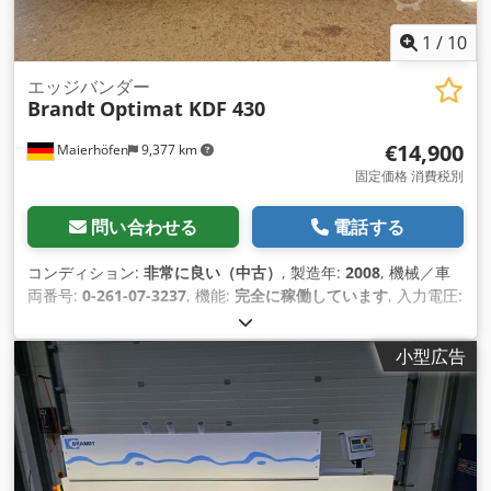
1
/
10
エッジバンダー
Brandt
Optimat KDF 430
€14,900
Maierhöfen
9,377 km
固定価格 消費税別
問い合わせる
電話する
コンディション:
非常に良い（中古）
, 製造年:
2008
, 機械／車
両番号:
0-261-07-3237
, 機能:
完全に稼働しています
, 入力電圧:
400 V
, ワークピース高さ（最大）:
60 mm
, エッジ厚さ（最
大）:
6 mm
, 高さ調整タイプ:
機械式
, 作動方式:
電気
, 全高:
小型広告
1,580 mm
, 全長:
4,860 mm
, 全幅:
1,130 mm
, 総重量:
1,630
kg（キログラム）
, 装備:
CEマーキング, ドキュメント / マニュ
アル
,