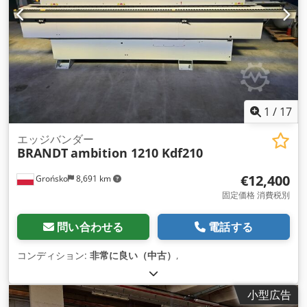
1
/
17
エッジバンダー
BRANDT
ambition 1210 Kdf210
€12,400
Grońsko
8,691 km
固定価格 消費税別
問い合わせる
電話する
コンディション:
非常に良い（中古）
,
小型広告