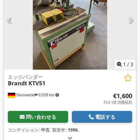
1
/
3
エッジバンダー
Brandt
KTV51
€1,600
Stemwede
9,039 km
FCA VB 消費税別
問い合わせる
電話する
コンディション:
中古
, 製造年:
1996
,