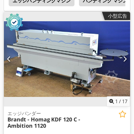
ン
エッジバンディングマシン
バンディング マシン
小型広告
1
/
17
エッジバンダー
Brandt - Homag
KDF 120 C -
Ambition 1120