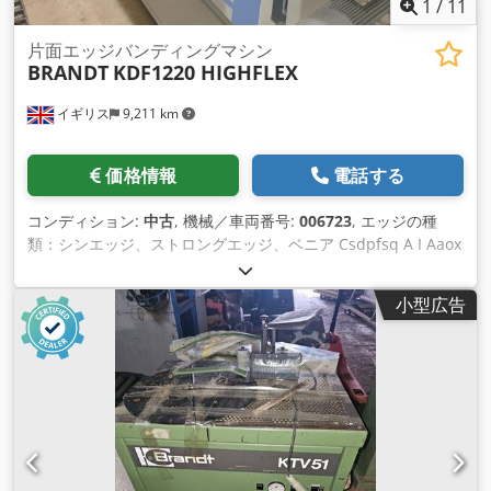
1
/
11
片面エッジバンディングマシン
BRANDT
KDF1220 HIGHFLEX
イギリス
9,211 km
価格情報
電話する
コンディション:
中古
, 機械／車両番号:
006723
, エッジの種
類：シンエッジ、ストロングエッジ、ベニア Csdpfsq A I Aaox
Aahjha 接着システム: EVA ジョイントフライス: はい 多機能ユ
ニット: はい 最大移動速度: 11 m/分
小型広告