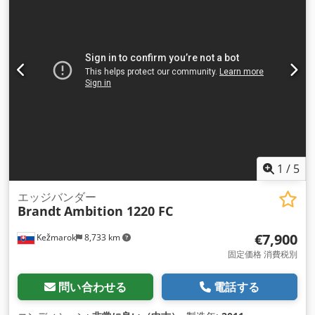
接着ユニット カッティングシャーユニット エンドカッティン
グユニット 上部/下部トリミングユニット 取り扱いを容易にす
るベース付きホイール 電圧: 380/50 総電力: 4.5 Kw 圧縮空気:
6 bar 外形寸法: 1800 x 615 x 1170 mm 重量: 280 kg
1
/
5
エッジバンダー
Brandt
Ambition 1220 FC
€7,900
Kežmarok
8,733 km
固定価格 消費税別
問い合わせる
電話する