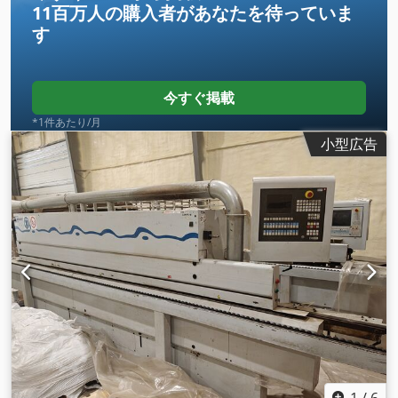
11百万人の購入者
があなたを待っていま
す
今すぐ掲載
*1件あたり/月
小型広告
1
/
6