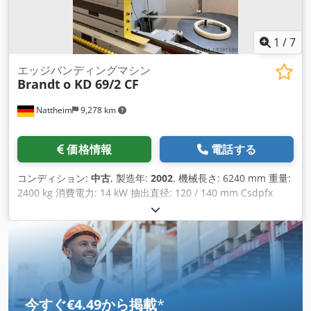
1
/
7
エッジバンディングマシン
Brandt
o KD 69/2 CF
Nattheim
9,278 km
価格情報
電話する
コンディション:
中古
, 製造年:
2002
, 機械長さ: 6240 mm 重量:
2400 kg 消費電力: 14 kW 抽出直径: 120 / 140 mm Csdpfx
Aajvvkfwjhsha 保管場所: ナットハイム
今すぐ€4.49から掲載
*