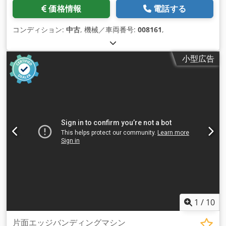
価格情報
電話する
コンディション:
中古
, 機械／車両番号:
008161
,
小型広告
1
/
10
片面エッジバンディングマシン