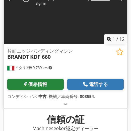
1
/
12
片面エッジバンディングマシン
BRANDT
KDF 660
イタリア
9,739 km
価格情報
電話する
コンディション:
中古
, 機械／車両番号:
008554
,
信頼の証
Machineseeker認定ディーラー