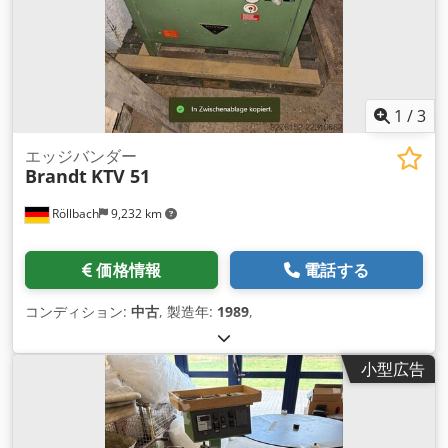
1
/
3
エッジバンダー
Brandt
KTV 51
Röllbach
9,232 km
価格情報
電話する
コンディション:
中古
, 製造年:
1989
,
小型広告