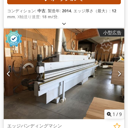
コンディション:
中古
, 製造年:
2014
, エッジ厚さ（最大）:
12
mm
, X軸送り速度:
18 m/分
,
小型広告
1
/
9
エッジバンディングマシン