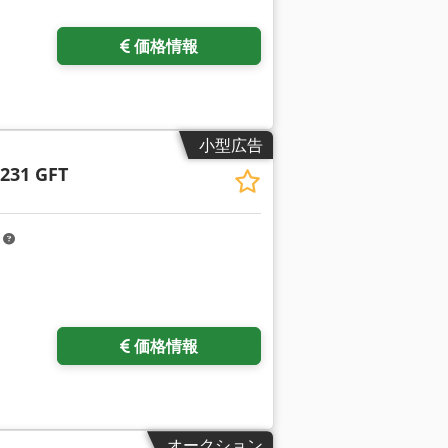
価格情報
小型広告
2231 GFT
m
をリクエスト
価格情報
オークション