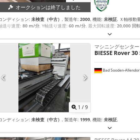
オークションは終了しました
コンディション:
未検査（中古）
, 製造年:
2000
, 機能:
未検証
, Ｘ軸移動
軸送り速度:
80 m/分
, Y軸送り速度:
60 m/分
, 最大回転速度:
20,000 回
マシニングセンター
BIESSE
Rover 30 
Bad Sooden-Allendor
1
/
9
コンディション:
未検査（中古）
, 製造年:
1999
, 機能:
未検証
,