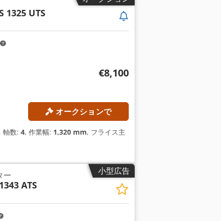
S 1325 UTS
€8,100
オークションで
, 軸数:
4
, 作業幅:
1,320 mm
, フライス主
小型広告
ター
1343 ATS