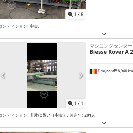
1
/
8
コンディション:
中古
,
マシニングセンター
Biesse Rover
A 
Timișoara
8,948 k
さらに画像
1
/
1
コンディション:
非常に良い（中古）
, 製造年:
2015
,