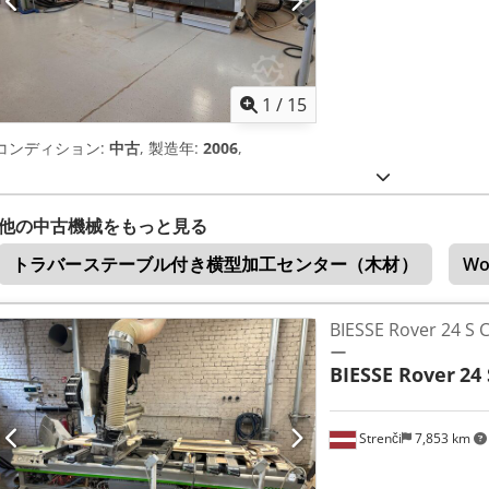
1
/
15
コンディション:
中古
, 製造年:
2006
,
他の中古機械をもっと見る
トラバーステーブル付き横型加工センター（木材）
Wo
BIESSE Rover 2
ー
BIESSE Rover
24 
Strenči
7,853 km