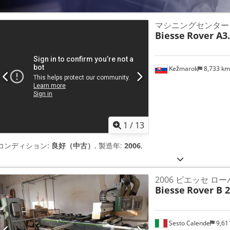
マシニングセンター
Biesse
Rover A3
Kežmarok
8,733 k
1
/
13
コンディション:
良好（中古）
, 製造年:
2006
,
2006 ビエッセ ローバ
Biesse
Rover B 2
Sesto Calende
9,61