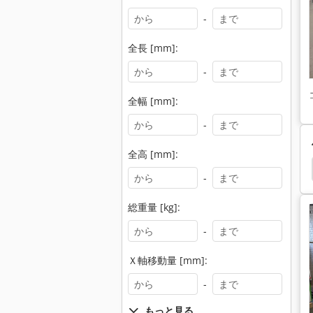
-
全長 [mm]:
-
全幅 [mm]:
-
全高 [mm]:
グ センター
Weeke
Maka Cnc
Woodwop
-
総重量 [kg]:
-
Ｘ軸移動量 [mm]:
-
もっと見る