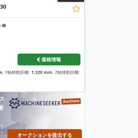
.30
m
価格情報
m
, Y軸移動距離:
1,320 mm
, Z軸移動距離:
ス
者
ッ
オークションを提出する