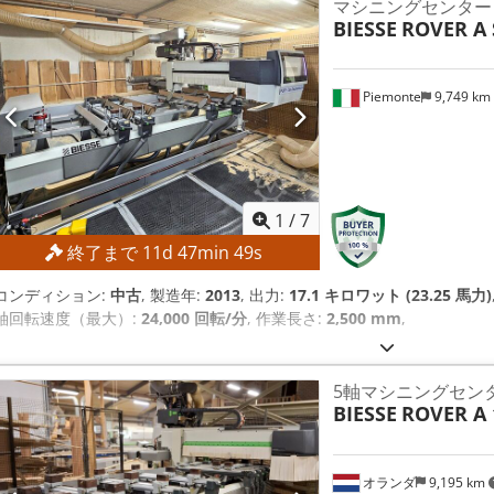
マシニングセンター
BIESSE
ROVER A 
Piemonte
9,749 km
1
/
7
終了まで
11
d
47
min
47
s
コンディション:
中古
, 製造年:
2013
, 出力:
17.1 キロワット (23.25 馬力)
軸回転速度（最大）:
24,000 回転/分
, 作業長さ:
2,500 mm
,
5軸マシニングセン
BIESSE
ROVER A 
オランダ
9,195 km