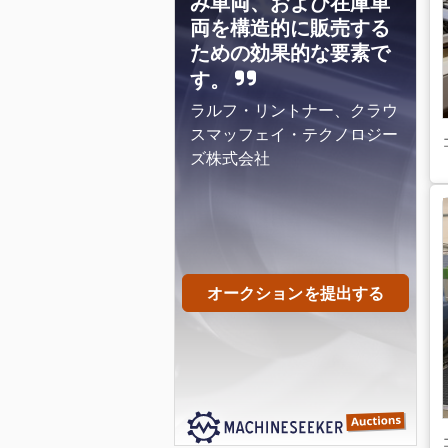
み車両、および在庫車
両を構造的に販売する
ための効果的な要素で
す。
ラルフ・リントナー、クラウ
スマッフェイ・テクノロジー
ズ株式会社
オークションを提出する