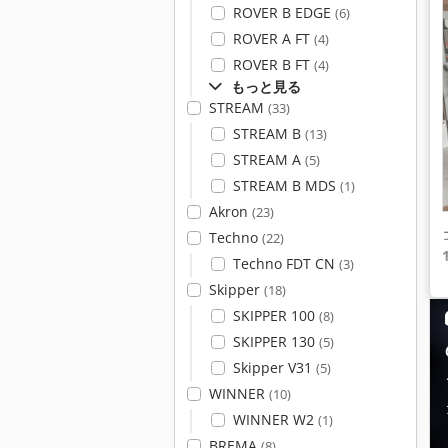
ROVER B EDGE
(6)
ROVER A FT
(4)
ROVER B FT
(4)
もっと見る
STREAM
(33)
STREAM B
(13)
STREAM A
(5)
STREAM B MDS
(1)
Akron
(23)
Techno
(22)
Techno FDT CN
(3)
Skipper
(18)
SKIPPER 100
(8)
SKIPPER 130
(5)
Skipper V31
(5)
WINNER
(10)
WINNER W2
(1)
BREMA
(8)