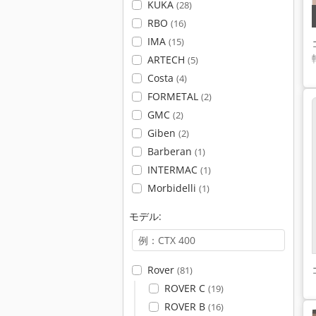
KUKA
(28)
RBO
(16)
IMA
(15)
ARTECH
(5)
Costa
(4)
FORMETAL
(2)
GMC
(2)
Giben
(2)
Barberan
(1)
INTERMAC
(1)
Morbidelli
(1)
モデル:
Rover
(81)
ROVER C
(19)
ROVER B
(16)