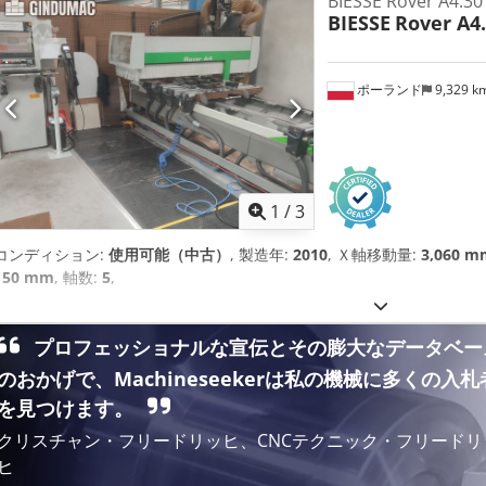
BIESSE Rover A4.30
BIESSE
Rover A4
ポーランド
9,329 k
1
/
3
コンディション:
使用可能（中古）
, 製造年:
2010
, Ｘ軸移動量:
3,060 m
150 mm
, 軸数:
5
,
プロフェッショナルな宣伝とその膨大なデータベー
のおかげで、Machineseekerは私の機械に多くの入札
を見つけます。
クリスチャン・フリードリッヒ、CNCテクニック・フリードリ
ヒ