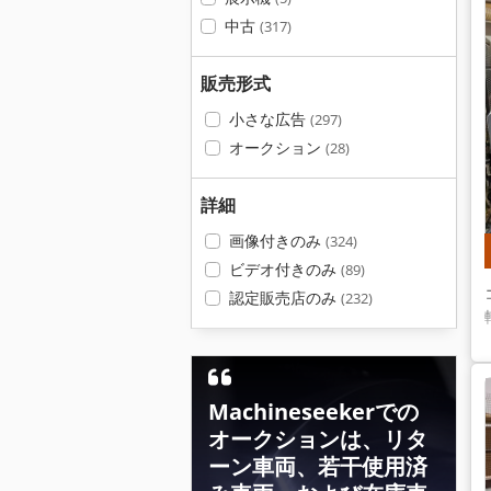
中古
(317)
販売形式
小さな広告
(297)
オークション
(28)
詳細
画像付きのみ
(324)
ビデオ付きのみ
(89)
認定販売店のみ
(232)
Machineseekerでの
オークションは、リタ
ーン車両、若干使用済