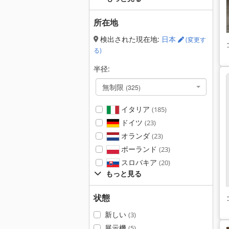
所在地
検出された現在地:
日本
(変更す
る)
半径:
無制限
(325)
イタリア
(185)
ドイツ
(23)
オランダ
(23)
ポーランド
(23)
スロバキア
(20)
もっと見る
状態
新しい
(3)
展示機
(5)