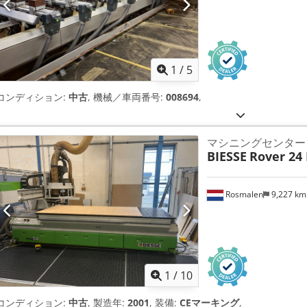
1
/
5
コンディション:
中古
, 機械／車両番号:
008694
,
マシニングセンター
BIESSE
Rover 24 
Rosmalen
9,227 k
1
/
10
コンディション:
中古
, 製造年:
2001
, 装備:
CEマーキング
,