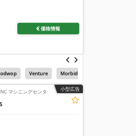
価格情報
odwop
Venture
Morbidelli
Weeke
フラ
小型広告
4 S CNC マシニングセンタ
S