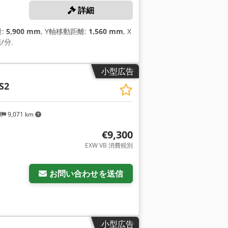
詳細
量:
5,900 mm
, Y軸移動距離:
1,560 mm
, X
転/分
,
小型広告
S2
f
9,071 km
€9,300
EXW VB 消費税別
お問い合わせを送信
小型広告