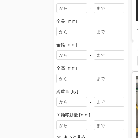
-
全長 [mm]:
-
全幅 [mm]:
-
 の 穴あけ
穴あけ 機
ダボ 穴あけ 機
挿入機
全高 [mm]:
-
総重量 [kg]:
-
Ｘ軸移動量 [mm]:
-
もっと見る