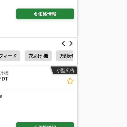
価格情報
フィード
穴あけ 機
万能ボール盤
小型広告
け機
FDT