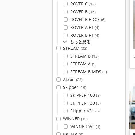
ROVER C
(18)
ROVER B
(16)
ROVER B EDGE
(6)
ROVER A FT
(4)
ROVER B FT
(4)
もっと見る
STREAM
(33)
STREAM B
(13)
STREAM A
(5)
STREAM B MDS
(1)
Akron
(23)
Skipper
(18)
SKIPPER 100
(8)
SKIPPER 130
(5)
Skipper V31
(5)
WINNER
(10)
WINNER W2
(1)
BREMA
(8)