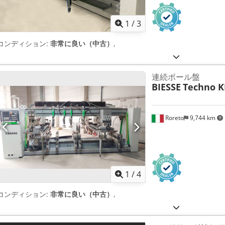
1
/
3
コンディション:
非常に良い（中古）
,
連続ボール盤
BIESSE
Techno K
Roreto
9,744 km
1
/
4
コンディション:
非常に良い（中古）
,