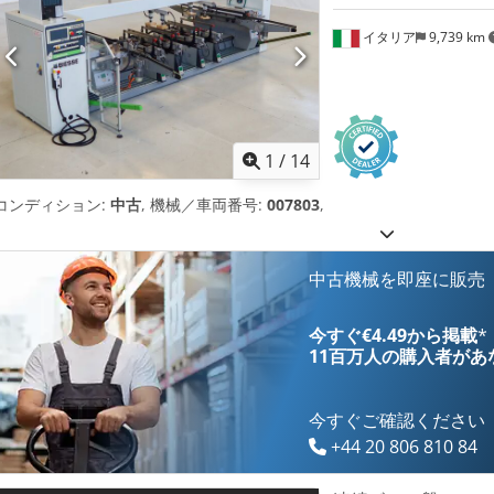
イタリア
9,739 km
1
/
14
コンディション:
中古
, 機械／車両番号:
007803
,
中古機械を即座に販売
今すぐ€4.49から掲載
*
11百万人の購入者
があ
今すぐご確認ください
+44 20 806 810 84