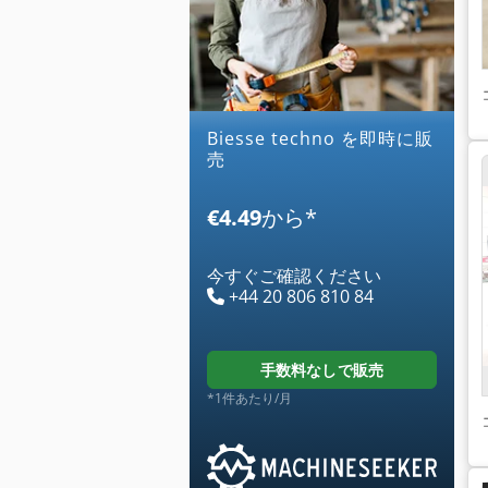
biesse techno を即時に販
売
€4.49
から
*
今すぐご確認ください
+44 20 806 810 84
手数料なしで販売
*1件あたり/月