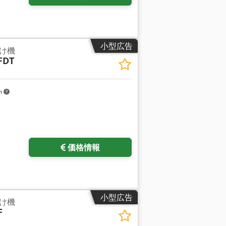
小型広告
け機
FDT
m
価格情報
小型広告
け機
F