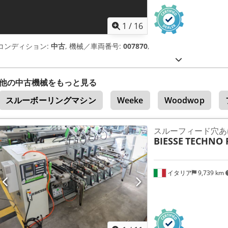
1
/
16
コンディション:
中古
, 機械／車両番号:
007870
,
他の中古機械をもっと見る
スルーボーリングマシン
Weeke
Woodwop
スルーフィード穴あ
BIESSE
TECHNO 
イタリア
9,739 km