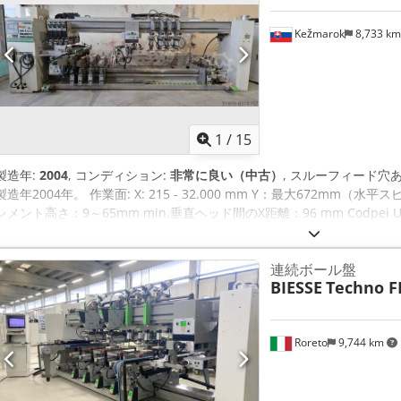
Kežmarok
8,733 k
1
/
15
製造年:
2004
, コンディション:
非常に良い（中古）
, スルーフィード穴あけ
製造年2004年。 作業面: X: 215 - 32.000 mm Y：最大672mm（
レメント高さ：9～65mm min.垂直ヘッド間のX距離：96 mm Codpei U 
ンです。 下からの4+4モーター ミリングモーター1個、下からのオンオフ
り、側面から1+1モーター。 0モーターを後ろから 上から4+4モーター
連続ボール盤
同じように利用可能です。 別のBIESSE TECHNO FDTの異なる構
BIESSE
Techno F
Roreto
9,744 km