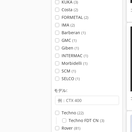
KUKA
(3)
Costa
(2)
FORMETAL
(2)
IMA
(2)
Barberan
(1)
GMC
(1)
Giben
(1)
INTERMAC
(1)
Morbidelli
(1)
SCM
(1)
SELCO
(1)
モデル:
Techno
(22)
Techno FDT CN
(3)
Rover
(81)