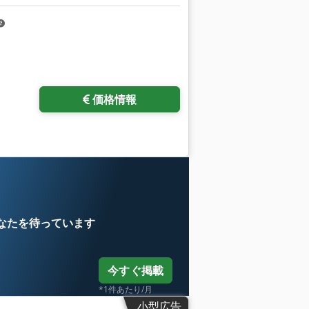
価格情報
なたを待っています
今すぐ掲載
*1件あたり/月
小型広告