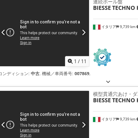
連続ボール盤
BIESSE
TECHNO 
イタリア
9,739 km
1
/
11
コンディション:
中古
, 機械／車両番号:
007869
,
横型貫通穴あけ・ダ
BIESSE
TECHNO 
イタリア
9,739 km