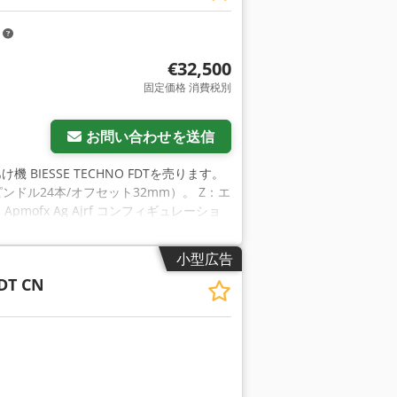
m
€32,500
固定価格 消費税別
お問い合わせを送信
機 BIESSE TECHNO FDTを売ります。
水平スピンドル24本/オフセット32mm）。 Z：エ
Apmofx Ag Ajrf コンフィギュレーショ
ジャンプ付き 24スピンドル/32mmあた
 4個上からの材料圧 非常に良い状態です。
小型広告
成で1行で利用可能です。価格は協定による。
DT CN