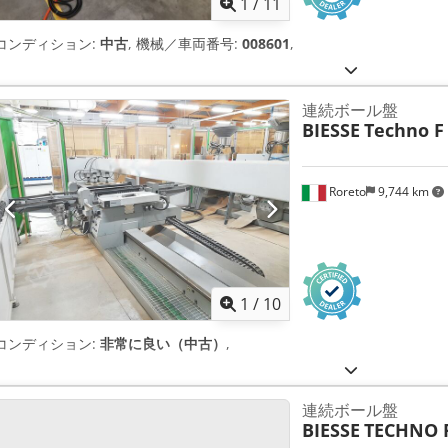
1
/
11
コンディション:
中古
, 機械／車両番号:
008601
,
連続ボール盤
BIESSE
Techno F
Roreto
9,744 km
1
/
10
コンディション:
非常に良い（中古）
,
連続ボール盤
BIESSE
TECHNO 