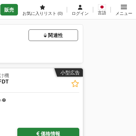
販売
言語
お気に入りリスト
(0)
ログイン
メニュー
関連性
小型広告
け機
FDT
m
価格情報