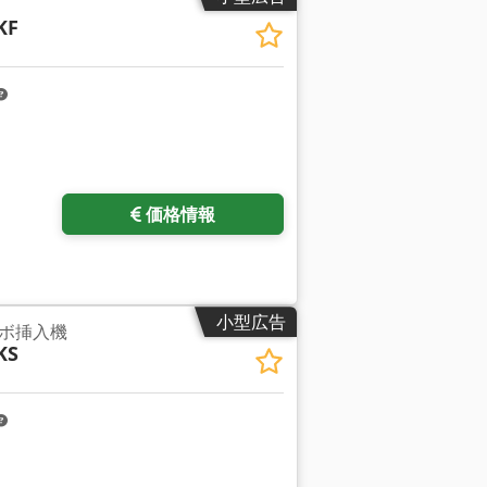
KF
価格情報
小型広告
ボ挿入機
KS