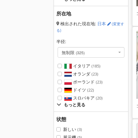
所在地
検出された現在地:
日本
(変更す
る)
半径:
無制限
(325)
イタリア
(185)
オランダ
(23)
ポーランド
(23)
ドイツ
(22)
スロバキア
(20)
もっと見る
状態
新しい
(3)
展示機
(5)