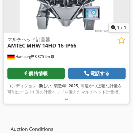
1
/
1
マルチヘッド計量器
AMTEC
MHW 14HD 16-IP66
Hamburg
8,875 km
価格情報
電話する
コンディション:
新しい
, 製造年:
2025
, 高速かつ正確な計量を
可能にする 14 個の計量ヘッドを備えたマルチヘッド計量機。
保護等級 IP66 を備え、特に頻繁に機械を洗浄する必要がある
製品 (冷凍食品や冷凍食品など) に適しています。 - 仕様: アイ
ドル時の最大機械サイクル速度: 120 サイクル/分。重量範囲：
15〜3000g;ホッパーあたりの容量：1.6L;精度: +/-0.5-2.0g;タッ
チスクリーン操作（大型バージョン）ステンレス鋼; 220V、
Auction Conditions
2kW;機械寸法：L1600xW1210xH1550mm。 Crsdpfxov