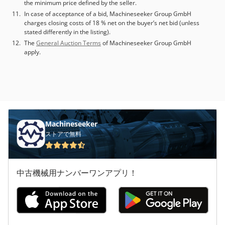
the minimum price defined by the seller.
In case of acceptance of a bid, Machineseeker Group GmbH
charges closing costs of 18 % net on the buyer’s net bid (unless
stated differently in the listing).
The
General Auction Terms
of Machineseeker Group GmbH
apply.
Machineseeker
ストアで無料
中古機械用ナンバーワンアプリ！