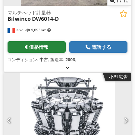
1
/
10
マルチヘッド計量器
Bilwinco
DW6014-D
Janville
9,693 km
価格情報
電話する
コンディション:
中古
, 製造年:
2006
,
小型広告