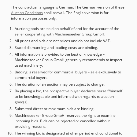
Nmpxo Antef 新品価格は通常の中古価格よりも安いことが多
The contractual language is German. The German version of these
いのでご了承ください。梱包作業についてお気軽にお問い合わ
Auction Conditions
shall prevail. The English version is for
せください。 - 通常、在庫からすぐに入手できる新しいマシン
information purposes only.
は 30 ～ 50 種類あります。さらに、お客様の仕様に合わせて製
造される機械の納期は約 3 週間と非常に短くなっています。 -
Auction goods are sold on behalf of and for the account of the
seller cooperating with Machineseeker Group GmbH.
すべてのマシンには完全な保証が付いています。
All prices and bids are net prices and do not include VAT.
Stated dismantling and loading costs are binding.
All information is provided to the best of knowledge –
Machineseeker Group GmbH generally recommends to inspect
used machinery.
Bidding is reserved for commercial buyers – sale exclusively to
commercial buyers.
The duration of an auction may be subject to change.
By placing a bid, the prospective buyer declares herself/himself
to be knowledgeable and informed with regards to auction
good(s).
Submitted direct or maximum bids are binding.
Machineseeker Group GmbH reserves the right to examine
incoming bids. Bids can be rejected or cancelled without
providing reasons.
The winning bid is designated at offer period end, conditional to