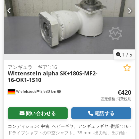
1
/
5
アンギュラーギア1:16
Wittenstein alpha
SK+180S-MF2-
16-OK1-1S10
€420
Wiefelstede
8,980 km
固定価格 消費税別
問い合わせる
電話する
コンディション:
中古
, ヘビーギヤ、アンギュラギヤ -翻訳1:16 -
ドライブシャフトの中空シャフト。38 mm -出力軸。出力軸：