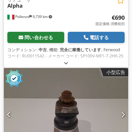
Alpha
€690
Pollenzo
9,739 km
固定価格 消費税別
問い合わせる
電話する
コンディション:
中古
, 機能:
完全に稼働しています
, Ferwood
コード: RU0011542 - メーカー コード: SP100V-MF1-7-2H0-2S
- 状態: 中古 - 機能: 完全に機能 - ご興味があれば、修正サービ
スも提供しておりますので、お問い合わせください。 Crsdjv I
小型広告
Dh Aspfx Aahjf