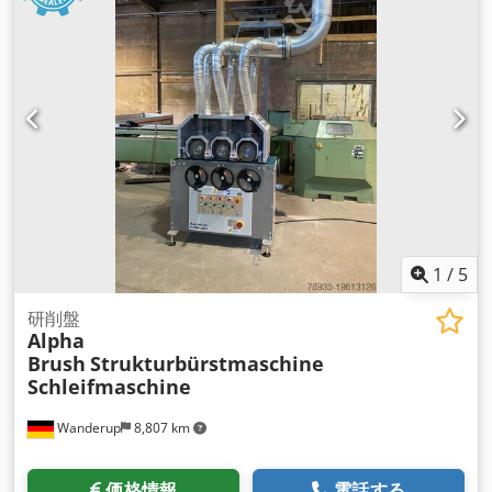
1
/
5
研削盤
Alpha
Brush
Strukturbürstmaschine
Schleifmaschine
Wanderup
8,807 km
価格情報
電話する