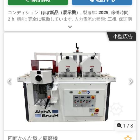
コンディション:
ほぼ新品（展示機）
, 製造年:
2025
, 稼働時間:
2 h
, 機能:
完全に稼働しています
, 入力電流の種類:
三相
, 保証期
間:
12 ヶ月
, 製品高さ（最大）:
100 mm
, 必要高さ:
1,750 mm
,
設置スペース要件 長さ:
1,200 mm
, 入力周波数:
50 ヘルツ
, ワ
小型広告
ーク重量（最大）:
300 kg（キログラム）
, 装備:
銘板あり
,
1
/
8
四面かんな盤／研磨機