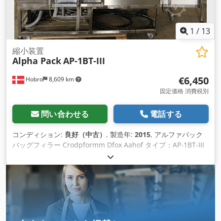
1
/
13
縮小装置
Alpha Pack
AP-1BT-III
€6,450
Hobro
8,609 km
固定価格 消費税別
問い合わせる
電話する
コンディション:
良好（中古）
, 製造年:
2015
, アルファパック
バッグフィラー Crodpformm Dfox Aahof タイプ：AP-1BT-III
フィラーチューブ：Ø15mm 溶接ジョー15cm。 2015年製。