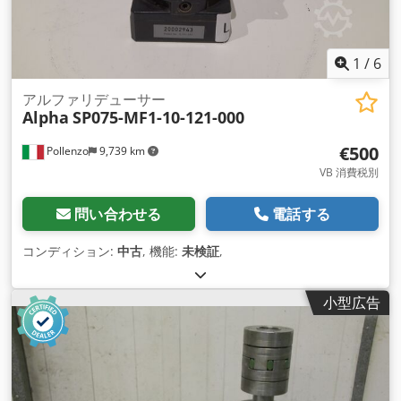
1
/
6
アルファリデューサー
Alpha
SP075-MF1-10-121-000
€500
Pollenzo
9,739 km
VB 消費税別
問い合わせる
電話する
コンディション:
中古
, 機能:
未検証
,
小型広告