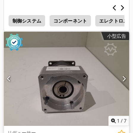
ス
制御システム
コンポーネント
エレクトロニク
小型広告
1
/
7
リデューサー