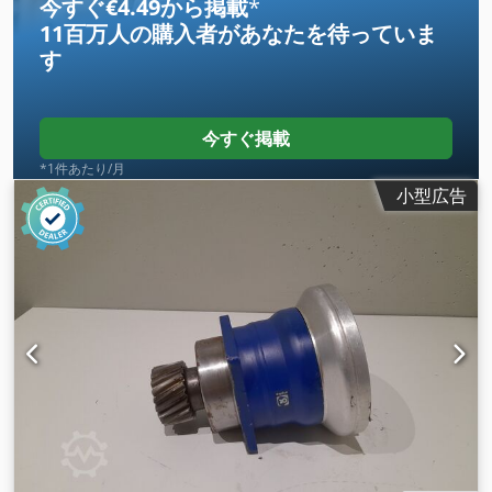
今すぐ€4.49から掲載
*
11百万人の購入者
があなたを待っていま
す
今すぐ掲載
*1件あたり/月
小型広告