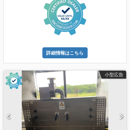
力：75 kW 制御ポンプモーター出力：2.2 kW 電源接続：400V,
50Hz - ラム用 8方向フラットガイド - ラム上死点での油圧ロッ
ク - 横置き制御盤（200 x 50 cm） - 電気制御：SIEMENS SPS
S7-314 - 操作：SIEMENS OP 170-B（5.7インチ） - 2ハンド押
しボタン式操作盤（横置き） - フロア設置タイプ - テーブルプ
レート：2510 x 2530 x 135 mm（約6700 kg） - 集中潤滑装置
- 回路図付き取扱説明書 設置スペース L x W x H：372 x 260 x
460 cm 横積み輸送用スペース L x W x H：460 x 372 x 260 cm
詳細情報はこちら
重量：約50トン 当該機械は加熱された鋼製フランジの矯正に使
用されました。 破産手続きにより売却 - 良好な状態です。
小型広告