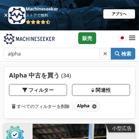
Machineseeker
アプリへ
ストアで無料
販売
検索
Alpha 中古を買う
(34)
フィルター
関連性
Alpha
すべてのフィルターを削除
小型広告