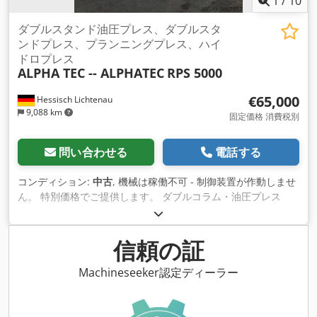
1
/
10
ダブルスタンド油圧プレス、ダブルスタ
ンドプレス、プランニングプレス、ハイ
ドロプレス
ALPHA TEC -- ALPHATEC
RPS 5000
€65,000
Hessisch Lichtenau
9,088 km
固定価格 消費税別
問い合わせる
電話する
コンディション:
中古
, 機械は稼働不可 - 制御装置が作動しませ
ん。 特別価格でご提供します。 ダブルコラム・油圧プレス
ALPHA TEC -- ALPHATEC 型式 RPS 5000 製造番号：300487
製造年：2006年 加圧能力：500トン 前後のコラム間隔：2520
mm テーブル寸法：2500 x 2500 mm ラム面積：2500 x 2500
信頼の証
mm ラムストローク：600 mm 最大据付高さ：600 mm 床面か
らのテーブル高さ：約900 mm タンク容量：約1000リットル
Machineseeker認定ディーラー
ラム戻り力：約22トン 加圧速度（調整可能）：100～800
mm/s 5000 kN までの圧力立ち上がり：約0.7秒
Crsdpfxsdzqpto Aahef 戻り速度：約300 mm/s 主モーター出