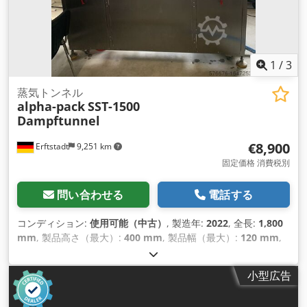
1
/
3
蒸気トンネル
alpha-pack
SST-1500
Dampftunnel
€8,900
Erftstadt
9,251 km
固定価格 消費税別
問い合わせる
電話する
コンディション:
使用可能（中古）
, 製造年:
2022
, 全長:
1,800
mm
, 製品高さ（最大）:
400 mm
, 製品幅（最大）:
120 mm
,
入力電圧:
220 V
, SHOWROOM マシンの場合、宣伝されていた
マシンは配送されず、テスト目的でのみ実行されました。写真
小型広告
では、テストのために蒸気トンネルがオンになっ ています。
Credpfx Ast A Ar Esahef アルファパック SST-1500 蒸気トン