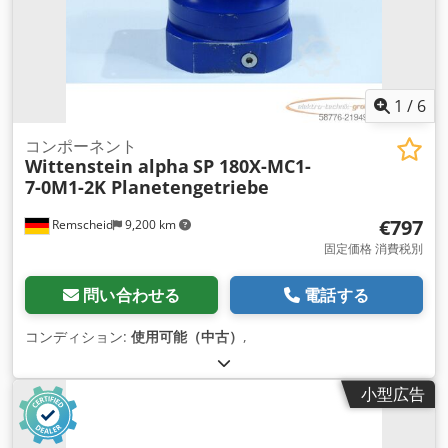
1
/
6
コンポーネント
Wittenstein alpha
SP 180X-MC1-
7-0M1-2K Planetengetriebe
€797
Remscheid
9,200 km
固定価格 消費税別
問い合わせる
電話する
コンディション:
使用可能（中古）
,
小型広告