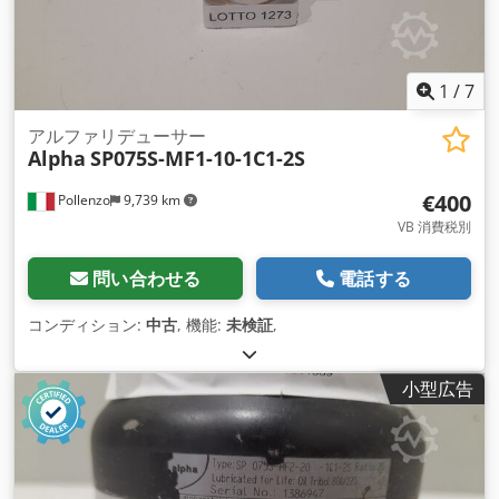
1
/
7
アルファリデューサー
Alpha
SP075S-MF1-10-1C1-2S
€400
Pollenzo
9,739 km
VB 消費税別
問い合わせる
電話する
コンディション:
中古
, 機能:
未検証
,
小型広告