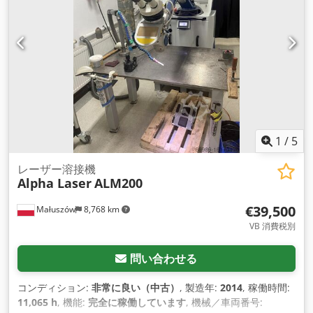
1
/
5
レーザー溶接機
Alpha Laser
ALM200
€39,500
Małuszów
8,768 km
VB 消費税別
問い合わせる
コンディション:
非常に良い（中古）
, 製造年:
2014
, 稼働時間:
11,065 h
, 機能:
完全に稼働しています
, 機械／車両番号: