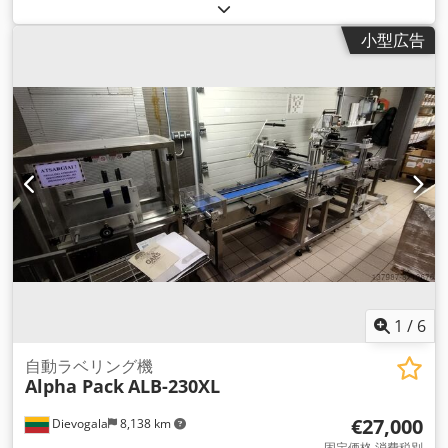
03001212-03.14
,
小型広告
1
/
6
自動ラベリング機
Alpha Pack
ALB-230XL
€27,000
Dievogala
8,138 km
固定価格 消費税別