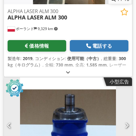
ALPHA LASER ALM 300
ALPHA LASER
ALM 300
ポーランド
9,329 km
価格情報
電話する
製造年:
2019
, コンディション:
使用可能（中古）
, 総重量:
300
kg（キログラム）
, 全幅:
730 mm
, 全高:
1,585 mm
, レーザー
出力:
300 ワット
,
小型広告