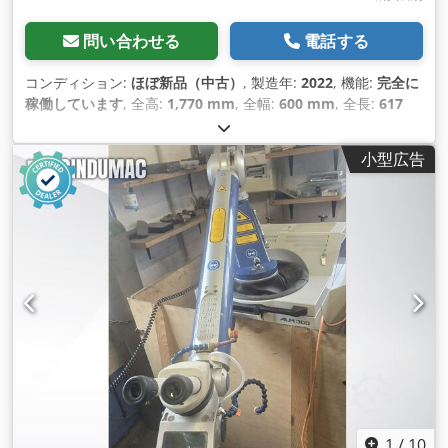
問い合わせる
電話する
コンディション:
ほぼ新品（中古）
, 製造年:
2022
, 機能:
完全に
稼働しています
, 全高:
1,770 mm
, 全幅:
600 mm
, 全長:
617
mm
, 入力電圧:
230 V
, 冷却方式:
空気
, 装備:
ドキュメント / マ
ニュアル, 銘板あり
,
小型広告
1
/
10