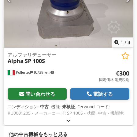
1
/
4
アルファリデューサー
Alpha
SP 100S
€300
Pollenzo
9,739 km
固定価格 消費税別
問い合わせる
電話する
コンディション:
中古
, 機能:
未検証
, Ferwood コード:
RU0001205 - メーカーコード: SP 100S - 状態: 中古 - 機能性:
未テスト - ご興味があれば、修正サービスも提供しております
ので、お問い合わせください。 Crodpov Du Apsfx Aahsf
他の中古機械をもっと見る