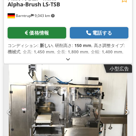
Alpha-Brush
LS-TSB
Barntrup
9,043 km
価格情報
電話する
コンディション:
新しい
, 研削高さ:
150 mm
, 高さ調整タイプ:
機械式
, 全高:
1,450 mm
, 全長:
1,800 mm
, 全幅:
1,400 mm
,
総重量:
850 kg（キログラム）
, 装備:
CEマーキング
,
小型広告