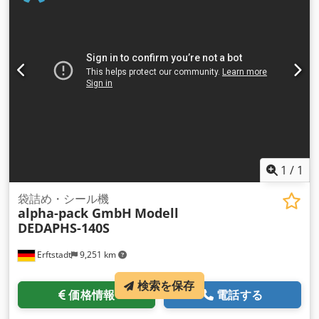
ネル 技術的な詳細: -低圧蒸気ドラムによる均一な蒸気分配 -高
さ調節可能な蒸気鋼管 - 調整可能な蒸気出力 -オプションでコ
ンベアベルトとスリーブラベルマシンと組み合わせることがで
きます 蒸気トンネルは、あらゆる種類の製品（瓶、ペットボト
ル、ガラス瓶、缶など）の熱収縮フィルムスリーブを収縮させ
るのに特に適しています 。当社の蒸気トンネルは使いやすく、
電気ヒーターをベースとした従来の収縮トンネルに代わるコス
ト効率の高い代替品です。
1
/
1
袋詰め・シール機
alpha-pack GmbH
Modell
DEDAPHS-140S
Erftstadt
9,251 km
検索を保存
価格情報
電話する