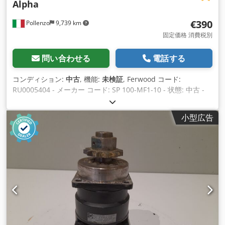
Alpha
€390
Pollenzo
9,739 km
固定価格 消費税別
問い合わせる
電話する
コンディション:
中古
, 機能:
未検証
, Ferwood コード:
RU0005404 - メーカー コード: SP 100-MF1-10 - 状態: 中古 -
機能: 未テスト - ご興味があれば、修正サービスも提供してい
ますので、お問い合わせください。 Cjdpfxjv Eflwo Aahsrf
小型広告