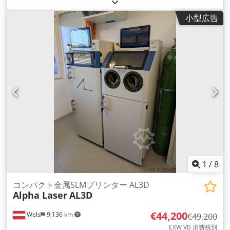
48mm -クローカップリング付。 Cedpfx Aajdkf Iqehjrf -数：1
ピースギア使用可能 -価格：1枚あたり -寸法図。470/240/H445
小型広告
mm -重量：59kg/個
1
/
8
コンパクト金属SLMプリンター AL3D
Alpha Laser
AL3D
€44,200
Wels
9,136 km
€49,200
EXW VB 消費税別