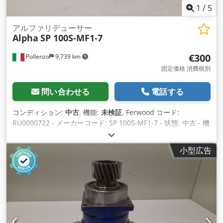
1
/
5
アルファリデューサー
Alpha
SP 100S-MF1-7
€300
Pollenzo
9,739 km
固定価格 消費税別
問い合わせる
電話する
コンディション:
中古
, 機能:
未検証
, Ferwood コード:
RU0000722 - メーカーコード: SP 100S-MF1-7 - 状態: 中古 - 機
能性: 未テスト - ご興味があれば、修正サービスも提供してお
りますので、お問い合わせください。 Codpov Azigefx Aahorf
小型広告