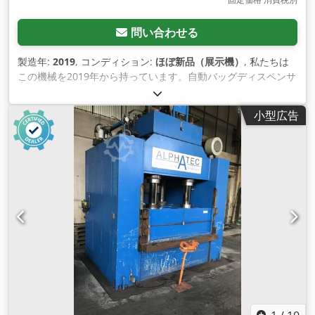
問い合わせる
製造年:
2019
, コンディション:
ほぼ新品（展示機）
, 私たちは
この機械を2019年から持っています。自動バッグディスペンサ
ー付きで、1パスで3枚のラベルを貼ることができます（最初の
面 に2枚、別の面に1枚）。 電圧 220V/1PH 50/60HZ 総電力
小型広告
3.7KW 最大電流17A ラベルの高さ 10-120mm ラベル長さ 15-
350mm ペーパー ローラーの内部の直径 76mm ペーパー ロー
ラーの外の直径 360mm の中では ラベリング対象物直径15-
150mm Cedpfxei Dxupj Aahsrf 分類の目的の長さ 20-250mm
ラベリング速度 12-35M/min コンベヤーベルト速度 0-
35M/min これについての質問があったら、私達に連絡するこ
とを躊躇しないで下さい。