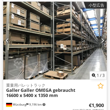
たりの最大荷重:
3,000 kg（キログラム）
, 棚の列数:
4
, フレー
小型広告
ム高さ:
4,500 mm
, クリアスパン:
3,600 mm
, 支柱間のクリア
ランス:
3,600 mm
, フレーム幅:
1,100 mm
, 棚の高さ:
4,500
mm
, 棚の長さ:
44,800 mm
, サポート長さ:
3,600 mm
,
1
/
3
重量用パレットラック
Galler
Galler OMEGA gebraucht
16600 x 5400 x 1350 mm
€1,900
Würzburg
9,196 km