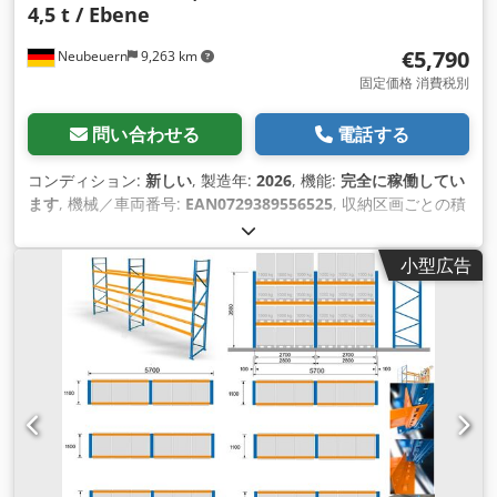
4,5 t / Ebene
€5,790
Neubeuern
9,263 km
固定価格 消費税別
問い合わせる
電話する
コンディション:
新しい
, 製造年:
2026
, 機能:
完全に稼働してい
ます
, 機械／車両番号:
EAN0729389556525
, 収納区画ごとの積
載容量:
1,500 kg（キログラム）
, 全長:
34,000 mm
, 全高:
4,500 mm
, 棚の高さ:
4,500 mm
, 棚の列数:
3
, 積載能力:
小型広告
13,500 kg（キログラム）
, パレットスペース:
117 ユーロパレ
ット
, フレーム高さ:
4,500 mm
, フレーム幅:
1,100 mm
, トラ
ス1対あたりの最大荷重:
4,500 kg（キログラム）
, 棚の長さ:
34,000 mm
, サポート長さ:
2,700 mm
,