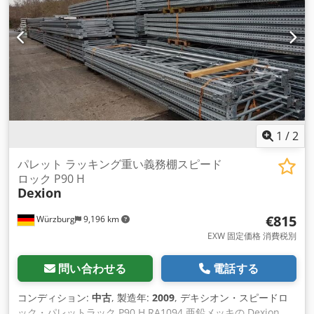
1
/
2
パレット ラッキング重い義務棚スピード
ロック P90 H
Dexion
€815
Würzburg
9,196 km
EXW 固定価格 消費税別
問い合わせる
電話する
コンディション:
中古
, 製造年:
2009
, デキシオン・スピードロ
ック・パレットラック P90 H RA1094 亜鉛メッキの Dexion