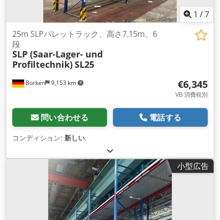
1
/
7
25m SLPパレットラック、高さ7.15m、6
段
SLP (Saar-Lager- und
Profiltechnik)
SL25
€6,345
Borken
9,153 km
VB 消費税別
問い合わせる
電話する
コンディション:
新しい
,
小型広告