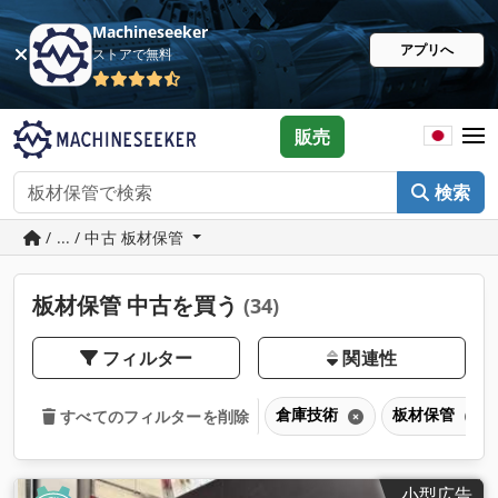
Machineseeker
アプリへ
ストアで無料
販売
検索
/ ... / 中古 板材保管
板材保管 中古を買う
(34)
フィルター
関連性
倉庫技術
板材保管
すべてのフィルターを削除
小型広告