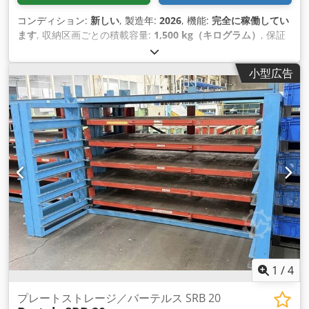
コンディション:
新しい
, 製造年:
2026
, 機能:
完全に稼働してい
ます
, 収納区画ごとの積載容量:
1,500 kg（キログラム）
, 保証
期間:
12 ヶ月
, 総重量:
2,000 kg（キログラム）
, 装備:
ドキュメ
ント / マニュアル
,
小型広告
1
/
4
プレートストレージ／バーテルス SRB 20