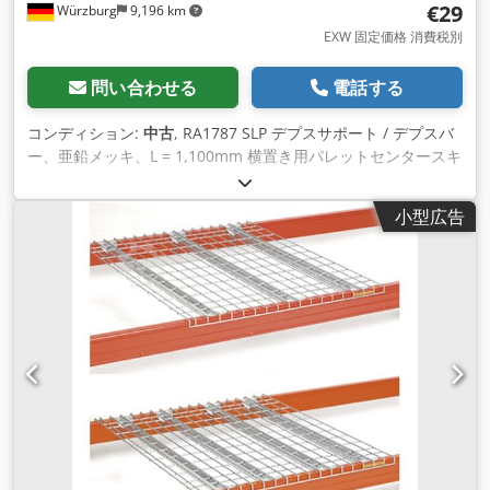
€29
Würzburg
9,196 km
い。 お客様のプロジェクトの計画から実現まで、喜んでお手伝
いさせていただきます。 ご連絡をお待ちしております。 敬具
EXW 固定価格 消費税別
Dr Sonntag GmbH & Co.KG イントラロジスティクスのスペシ
ャリスト
問い合わせる
電話する
コンディション:
中古
, RA1787 SLP デプスサポート / デプスバ
ー、亜鉛メッキ、L = 1,100mm 横置き用パレットセンタースキ
ッド用サポート。パレットスペースに2個必要。 パレットケー
ジの保管にも適しています。 在庫は100個以上。必要数量につ
小型広告
いてはお問い合わせください！ 正味価格＋付加価値税（中央倉
庫を除く） Dr. Sonntag GmbH & Co KG, 97076 Würzburg 専
門的なアドバイスをご希望の方は、お気軽にお問い合わせくだ
さい。 電話またはEメールでご連絡ください。 お客様のプロジ
ェクトの計画から実現まで、喜んでお手伝いさせていただきま
す。 ご連絡をお待ちしております。 敬具 Dr Sonntag GmbH
& Co.KG イントラロジスティクスのスペシャリスト Dsdpfek
Abdtsx Ahvsck