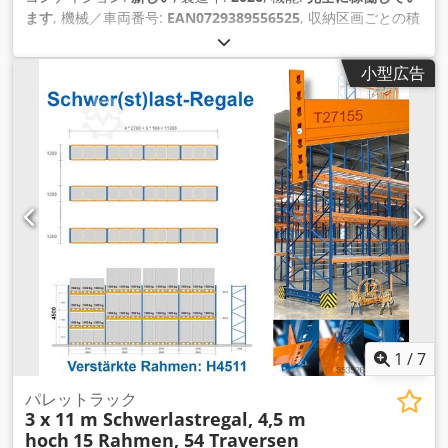
ます
, 機械／車両番号:
EAN0729389556525
, 収納区画ごとの積
載容量:
3,000 kg（キログラム）
, 全長:
34,000 mm
, 全高:
3,500 mm
, 支柱間のクリアランス:
2,700 mm
, 棚の高さ:
小型広告
3,500 mm
, 棚の列数:
4
, クリアスパン:
2,700 mm
, 積載能力:
9,000 kg（キログラム）
, パレットスペース:
108 ユーロパレッ
ト
, フレーム高さ:
3,500 mm
, フレーム幅:
1,100 mm
, トラス1
対あたりの最大荷重:
3,000 kg（キログラム）
, 棚の長さ:
34,000 mm
, サポート長さ:
2,700 mm
,
1
/
7
パレットラック
3 x 11 m Schwerlastregal, 4,5 m
hoch
15 Rahmen, 54 Traversen