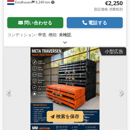
€2,250
Eindhoven
9,249 km
固定価格 消費税別
問い合わせる
電話する
コンディション:
中古
, 機能:
未検証
,
小型広告
検索を保存