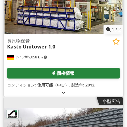
1
/
2
長尺物保管
Kasto
Unitower 1.0
ドイツ
9,058 km
価格情報
コンディション:
使用可能（中古）
, 製造年:
2012
,
小型広告