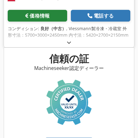
価格情報
電話する
コンディション:
良好（中古）
, Viessmann製冷凍・冷蔵室 外
形寸法：5700×3000×2450mm 内寸法：5420×2700×2150mm
パネルの厚み。150mm 在庫：1個 取り付けが簡単なチャンバ
ー 本体とクーラーを含む Dcjdpfx Aheiauifjvsk その他、様々
な冷凍機器を在庫しています。チラー、コンプレッサー、クー
信頼の証
ラー、コンデンサー、冷凍庫、コールドチャンバー、冷蔵・ケ
ータ リング用家具、レストラン・食肉加工用機械設備など。他
Machineseeker認定ディーラー
のオークションをご覧いただくか、お電話にてお問い合わせく
ださい。