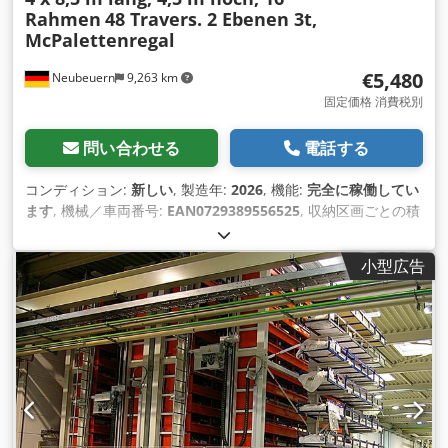
Rahmen
48 Travers. 2 Ebenen 3t,
McPalettenregal
€5,480
Neubeuern
9,263 km
固定価格 消費税別
問い合わせる
電話する
コンディション:
新しい
, 製造年:
2026
, 機能:
完全に稼働してい
ます
, 機械／車両番号:
EAN0729389556525
, 収納区画ごとの積
載容量:
3,000 kg（キログラム）
, 全長:
34,000 mm
, 全高:
4,500 mm
, 棚の高さ:
4,500 mm
, 棚の列数:
4
, パレットスペー
小型広告
ス:
108 ユーロパレット
, フレーム高さ:
4,500 mm
, フレーム幅:
1,100 mm
, トラス1対あたりの最大荷重:
3,000 kg（キログラ
ム）
, 棚の長さ:
8,500 mm
, サポート長さ:
2,700 mm
,