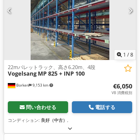
1
/
8
22mパレットラック、高さ6.20m、4段
Vogelsang
MP 825 + INP 100
€6,050
Borken
9,153 km
VB 消費税別
問い合わせる
電話する
コンディション:
良好（中古）
,