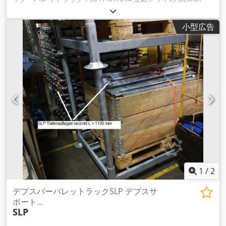
P90H パレットラッキングは、パレット保管に最適で、あらゆ
る要件に対応する非常に効率的で柔軟なソリューションを提供
小型広告
します。 製品情報 - 直立フレームタイプP90 H、インフィルパ
ネルはネジ止め式 - 高さ x 奥行き 8,450 x 1,100 mm - ポスト
幅90 mmビームタイプSLI 2,700 mm（ロックピン含む - 棚荷
重1,200 kg（均等荷重時 - 現場での床固定 例 基本ベイ長さ
2,880 mm + アドオンベイ長さ 2,790 mm 基本フィールド 直立
フレーム2個 10本ビーム（ロックピンを含む 延長パネル 1個 直
立フレーム 10個ビーム（ロックピンを含む 技術データ
Djdpfsk Aa Dzsx Ahvjck メーカー：デクシオン フレームタイ
プ： P90 H ビームタイプ： SLI 2700 mm 建設年: 2009 棚荷重:
1200 kg (均等荷重) 状態: 良好 より大きな要件については、私
たちはあなたに適したカスタマイズされたパレットラッキング
ソリューションを提供させていただきます。アク セサリーのお
問い合わせも大歓迎です。例えば、衝撃保護コーナー使用 €
45.00 (1アイテムにつき) 配送情報： ご予約いただければ、い
1
/
2
つでもお引取りいたします。配送先住所をお知らせいただけれ
ば、運賃を計算いたします。梱包を除き、積み込み、荷 降ろ
デプスバーパレットラックSLP デプスサ
し、内部輸送を含まない、工場渡し。 事前販売が条件となりま
ポート...
SLP
す。 専門的なアドバイスをご希望の方は、お気軽にお問い合わ
せください。 お電話またはEメールにてお問い合わせくださ