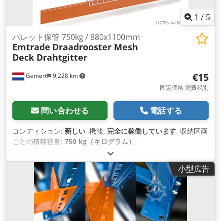
1
/
5
パレット保管 750kg / 880x1100mm
Emtrade
Draadrooster Mesh
Deck Drahtgitter
€15
Gemert
9,228 km
固定価格 消費税別
問い合わせる
電話する
コンディション:
新しい
, 機能:
完全に稼働しています
, 収納区画
ごとの積載容量:
750 kg（キログラム）
,
小型広告