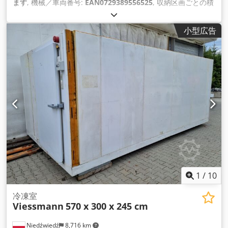
ます
, 機械／車両番号:
EAN0729389556525
, 収納区画ごとの積
載容量:
3,000 kg（キログラム）
, 全長:
43,500 mm
, 全高:
3,500 mm
, 支柱間のクリアランス:
2,700 mm
, 棚の高さ:
小型広告
3,500 mm
, 棚の列数:
5
, パレットスペース:
135 ユーロパレッ
ト
, フレーム高さ:
3,500 mm
, フレーム幅:
1,100 mm
, トラス1
対あたりの最大荷重:
3,000 kg（キログラム）
, 棚の長さ:
43,500 mm
, サポート長さ:
2,700 mm
,
1
/
10
冷凍室
Viessmann
570 x 300 x 245 cm
Niedźwiedź
8,716 km