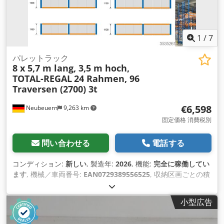
1
/
7
パレットラック
8 x 5,7 m lang, 3,5 m hoch,
TOTAL-REGAL
24 Rahmen, 96
Traversen (2700) 3t
€6,598
Neubeuern
9,263 km
固定価格 消費税別
問い合わせる
電話する
コンディション:
新しい
, 製造年:
2026
, 機能:
完全に稼働してい
ます
, 機械／車両番号:
EAN0729389556525
, 収納区画ごとの積
載容量:
3,050 kg（キログラム）
, 全長:
45,600 mm
, 全高:
3,500 mm
, 棚の高さ:
3,500 mm
, 棚の列数:
8
, 積載能力:
9,150
小型広告
kg（キログラム）
, フレーム高さ:
3,500 mm
, フレーム幅:
1,100 mm
, トラス1対あたりの最大荷重:
3,000 kg（キログラ