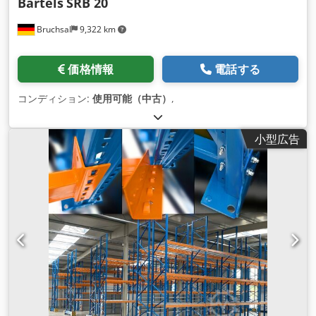
Bartels
SRB 20
Bruchsal
9,322 km
価格情報
電話する
コンディション:
使用可能（中古）
,
小型広告