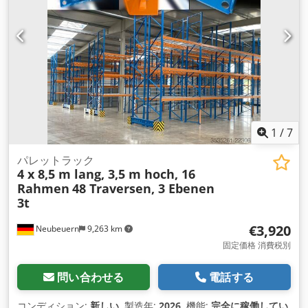
1
/
7
パレットラック
4 x 8,5 m lang, 3,5 m hoch, 16
Rahmen
48 Traversen, 3 Ebenen
3t
€3,920
Neubeuern
9,263 km
固定価格 消費税別
問い合わせる
電話する
コンディション:
新しい
, 製造年:
2026
, 機能:
完全に稼働してい