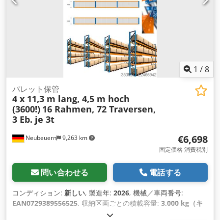
1
/
8
パレット保管
4 x 11,3 m lang, 4,5 m hoch
(3600!)
16 Rahmen, 72 Traversen,
3 Eb. je 3t
€6,698
Neubeuern
9,263 km
固定価格 消費税別
問い合わせる
電話する
コンディション:
新しい
, 製造年:
2026
, 機械／車両番号:
EAN0729389556525
, 収納区画ごとの積載容量:
3,000 kg（キ
ログラム）
, 全長:
44,800 mm
, 全高:
4,500 mm
, トラス1対あ