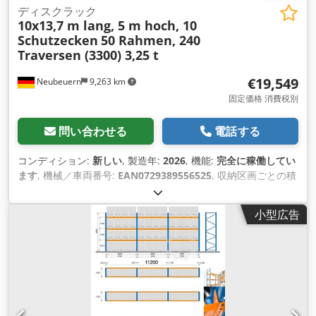
ディスクラック
10x13,7 m lang, 5 m hoch, 10
Schutzecken
50 Rahmen, 240
Traversen (3300) 3,25 t
€19,549
Neubeuern
9,263 km
固定価格 消費税別
問い合わせる
電話する
コンディション:
新しい
, 製造年:
2026
, 機能:
完全に稼働してい
ます
, 機械／車両番号:
EAN0729389556525
, 収納区画ごとの積
載容量:
3,250 kg（キログラム）
, 全長:
137,000 mm
, トラス1
対あたりの最大荷重:
3,250 kg（キログラム）
, 棚の列数:
10
,
小型広告
フレーム高さ:
5,000 mm
, クリアスパン:
3,300 mm
, フレーム
幅:
1,100 mm
, 棚の高さ:
5,000 mm
, 棚の長さ:
137,000 mm
,
サポート長さ:
3,300 mm
,