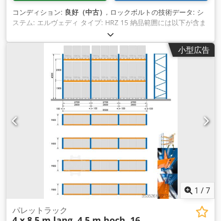
コンディション:
良好（中古）
, ロックボルトの技術データ: シ
ステム: エルヴェディ タイプ: HRZ 15 納品範囲には以下が含ま
れます: カンチレバーラック用安全ボルト01個 材質色：亜鉛メ
ッキ 寸法: 178 x 24 x 17 mm (長さx幅x高さ) 重量: 0.660 kg/個
小型広告
カンチレバーアームを固定するには 意図しない持ち上げに対す
る 現在在庫数：約350個。 表示価格はVATを含んだ引き取り価
格となります。 弊社の担当者: アンドレ・エヴァリング氏
Dcjdpfxowdvzlo Ahvek マリオ・クローバー氏 氏：ファルク・
ドイチュ 記事に関する一般情報: この商品はピックアップのみ
可能です。追加の輸送手段の要請 または、この品物の配送には
追加料金がかかり、別途請求されます。 納品場所や納品範囲に
応じて、弊社にご依頼いただくことも可能です。
1
/
7
パレットラック
4 x 8,5 m lang, 4,5 m hoch, 16