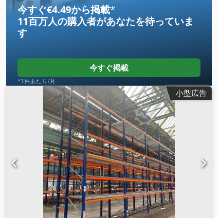
今すぐ€4.49から掲載
*
11百万人の購入者
があなたを待っていま
す
今すぐ掲載
*1件あたり/月
小型広告