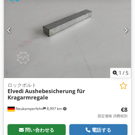
ム）
, 棚の長さ:
45,600 mm
,
1
/
5
ロックボルト
Elvedi
Aushebesicherung für
Kragarmregale
€8
Neukamperfehn
8,997 km
固定価格 消費税別
問い合わせる
電話する