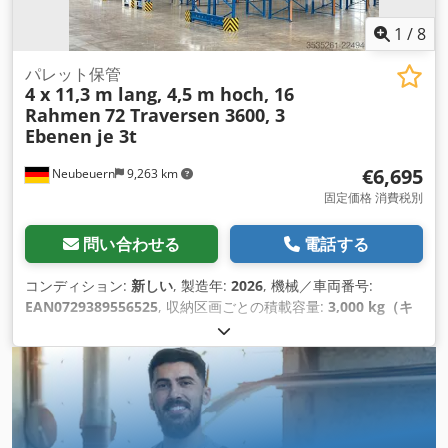
1
/
8
パレット保管
4 x 11,3 m lang, 4,5 m hoch, 16
Rahmen
72 Traversen 3600, 3
Ebenen je 3t
€6,695
Neubeuern
9,263 km
固定価格 消費税別
問い合わせる
電話する
コンディション:
新しい
, 製造年:
2026
, 機械／車両番号:
EAN0729389556525
, 収納区画ごとの積載容量:
3,000 kg（キ
ログラム）
, 全長:
44,800 mm
, 全高:
4,500 mm
, トラス1対あ
たりの最大荷重:
3,000 kg（キログラム）
, 棚の列数:
4
, フレー
ム高さ:
4,500 mm
, クリアスパン:
3,600 mm
, 支柱間のクリア
ランス:
3,600 mm
, フレーム幅:
1,100 mm
, 棚の高さ:
4,500
mm
, 棚の長さ:
44,800 mm
, サポート長さ:
3,600 mm
,