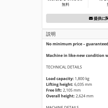
無料
提供に
説明
No minimum price – guaranteed s
Machine in like-new condition w
TECHNICAL DETAILS
Load capacity:
1,800 kg
Lifting height:
6,035 mm
Free lift:
2,105 mm
Overall height:
2,624 mm
MACHINE DETAILS