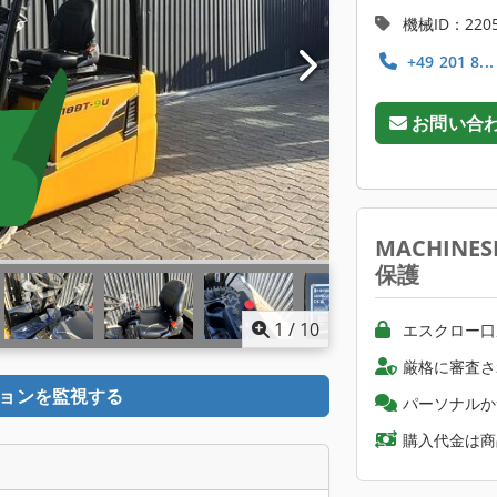
機械ID：2205
+49 201 8..
お問い合
MACHINE
保護
1
/
10
エスクロー口
厳格に審査さ
ョンを監視する
パーソナルか
購入代金は商