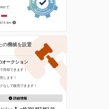
ekerで
ド
615 km
たの機械を設置
のオークション
で売却できます！
売します！
クなしで販売できます！
詳細情報
ください
+49 201 857 861 10