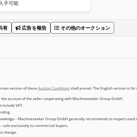
入手可能
共有
広告を報告
その他のオークション
rman version of these
Auction Conditions
shall prevail. The English version is fo
or the account of the seller cooperating with Machineseeker Group GmbH.
ot include VAT.
inding.
of knowledge – Machineseeker Group GmbH generally recommends to inspect used 
– sale exclusively to commercial buyers.
to change.