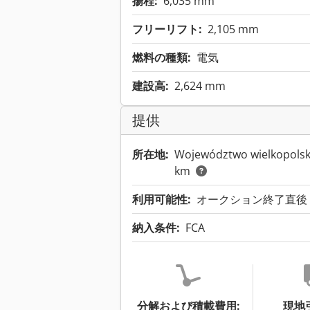
揚程:
6,035 mm
フリーリフト:
2,105 mm
燃料の種類:
電気
建設高:
2,624 mm
提供
所在地:
Województwo wielkopo
km
利用可能性:
オークション終了直後
納入条件:
FCA
分解および積載費用:
現地