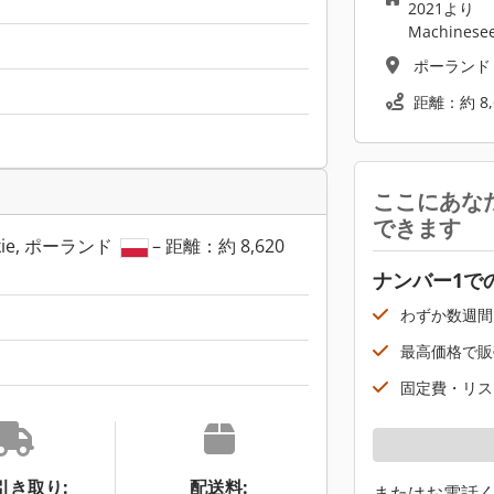
2021より
Machinese
ポーラン
距離：約 8,
ここにあな
できます
lskie, ポーランド
– 距離：約 8,620
ナンバー1で
わずか数週間
最高価格で販
固定費・リス
引き取り:
配送料:
またはお電話