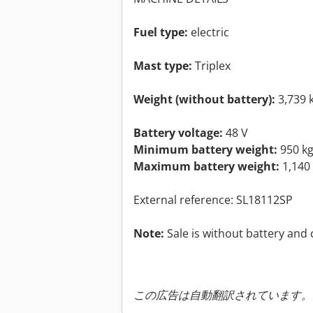
Fuel type:
electric
Mast type:
Triplex
Weight (without battery):
3,739 
Battery voltage:
48 V
Minimum battery weight:
950 k
Maximum battery weight:
1,140
External reference: SL18112SP
Note:
Sale is without battery and 
この広告は自動翻訳されています。