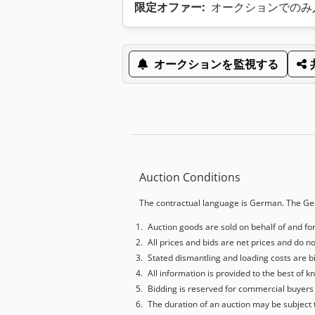
限定オファー:
オークションでのみ
オークションを監視する
Auction Conditions
The contractual language is German. The Ge
Auction goods are sold on behalf of and f
All prices and bids are net prices and do n
Stated dismantling and loading costs are b
All information is provided to the best 
Bidding is reserved for commercial buyers 
The duration of an auction may be subject 