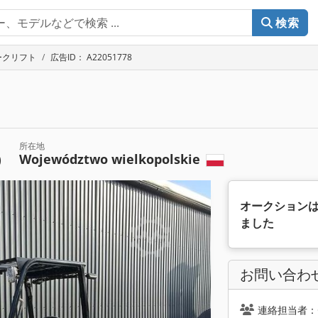
検索
ークリフト
広告ID： A22051778
所在地
Województwo wielkopolskie
)
オークション
ました
お問い合わ
連絡担当者：Ce