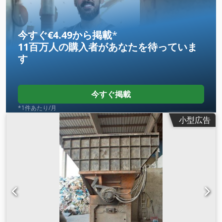
リット + 最大70％の数量削減 + 輸送コストの大幅削減 + 廃棄
コストの低減 + 燃料原料の生産 + 木材チップ製造用1軸シュレ
ッダーの上流にも最適 重量：1200 kg Chedpfx Ahefd Iciomja
今すぐ€4.49から掲載
*
寸法 2050x850x1600 mm カッティングユニット開口部
11百万人の購入者
があなたを待っていま
1300x700 mm *オプションで1600x700 mmも可能（モーター
す
11 kW以上） (追加料金 + 4,995ユーロ）。 処理能力：最大50
パレット/個/時 *材料による モーター：7.5 kW オプション 工
業用トップホッパー(3面クローズ) + 4,950ユーロ(税別) 非常停
止ボタン + 495ユーロ 200 mmエクステンション + 497ユーロ
今すぐ掲載
原料の条件 - 水分含量30%未満 ATRO - 機械はCEガイドライン
*1件あたり/月
に従って設置するか、下からのアクセス（切断ユニットへのア
小型広告
クセス）を防ぐために現場で固定する必要があります。 -
1200x800mmまでのパレットが加工可能。 長いパレットはエ
ッジ加工も可能