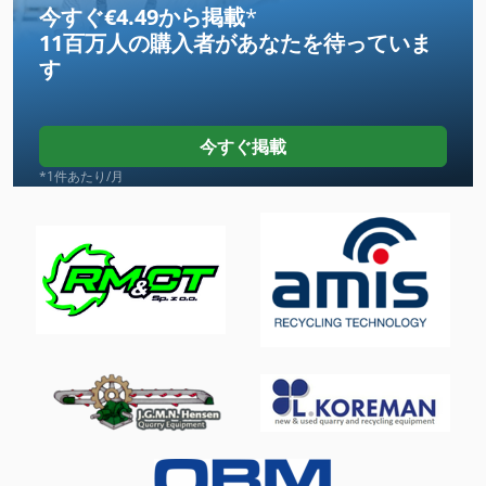
今すぐ€4.49から掲載
*
11百万人の購入者
があなたを待っていま
Ng 200
す
Ppl
Pu
今すぐ掲載
Tak 18
*1件あたり/月
Tip
Tp 201
その他
インパクトクラッシャー
クランクプレス
ジョークラッシャー
ツール プレスつまずく