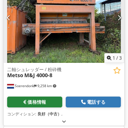
1
/
3
二軸シュレッダー / 粉砕機
Metso
M&J 4000-8
Soerendonk
9,258 km
価格情報
電話する
コンディション:
良好（中古）
,