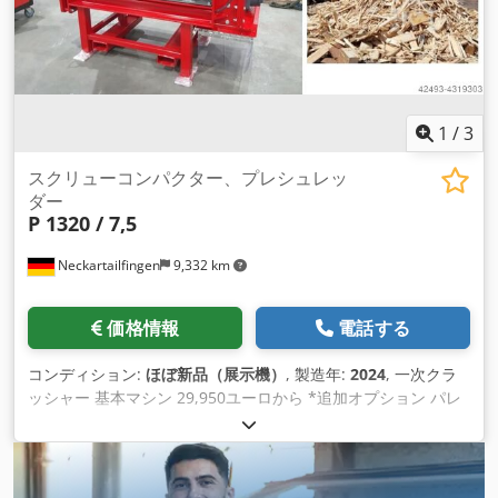
1
/
3
スクリューコンパクター、プレシュレッ
ダー
P 1320 / 7,5
Neckartailfingen
9,332 km
価格情報
電話する
コンディション:
ほぼ新品（展示機）
, 製造年:
2024
, 一次クラ
ッシャー 基本マシン 29,950ユーロから *追加オプション パレ
ット、ボード、梁、果物箱、ポリスチレン、プラスチックな
ど、かさばる原料の予備粉砕に最適です。 一次破砕機は、一軸
シュレッダーの真上に設置し、木材チップを製造することもで
きます。 生産前の機械 * 特別オプションは別料金 お客様のメ