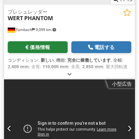
プレシュレッダー
WERT
PHANTOM
Fambach
9,099 km
価格情報
電話する
コンディション:
新しい
, 機能:
完全に稼働しています
, 全幅:
2,400 mm
, 全長:
110,000 mm
, 全高:
2,850 mm
, 最大回転速
度:
2,100 回転/分
, 総重量:
20,000 kg（キログラム）
, 出力:
209.62 キロワット (285.00 馬力)
, 輸送長さ:
10,500 mm
, 輸送
小型広告
幅:
240 mm
, 輸送高さ:
395 mm
, 装備:
回転速度無段階可変
,
WERT PHANTOM 移動式シュレッダー クローラーシャシー
様々な用途 - 木材 - 廃棄物 - タイヤ - ガラス - 紙 - 建築廃材 -
軽いスクラップ お客様のご要望に応じた金型 設備 パワー：
205 KW - 285 PS Caterpillar C7.1. トランスミッション： 2x
125,000 NM オプションで同期または非同期シャフト回転
Csdpfx Ahetty Hhemsha 油圧： リンデ ベルト幅： 1000mm
排出高さ: 3300 mm マグネット オプション スパイラルファ
ン：標準 無線: 標準 散水：標準 重量：20トン 寸法 L/W/H :