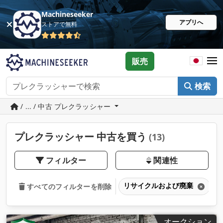
Machineseeker
アプリへ
ストアで無料
販売
検索
/ ... / 中古 プレクラッシャー
プレクラッシャー 中古を買う
(13)
フィルター
関連性
リサイクルおよび廃棄
すべてのフィルターを削除
オークション