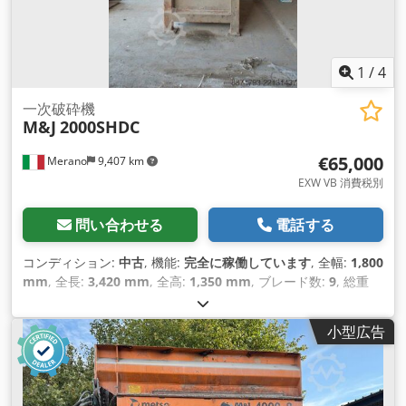
1
/
4
一次破砕機
M&J
2000SHDC
€65,000
Merano
9,407 km
EXW VB 消費税別
問い合わせる
電話する
コンディション:
中古
, 機能:
完全に稼働しています
, 全幅:
1,800
mm
, 全長:
3,420 mm
, 全高:
1,350 mm
, ブレード数:
9
, 総重
量:
10,000 kg（キログラム）
,
小型広告