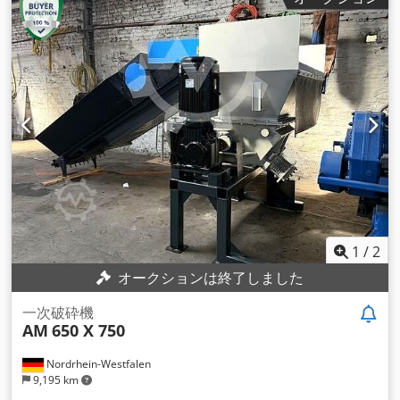
1
/
2
オークションは終了しました
一次破砕機
AM
650 X 750
Nordrhein-Westfalen
9,195 km