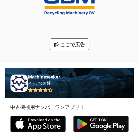
パレッ トラック
大きな トラック
建設 用 クレーン
ここで広告
産業用掃除機
Machineseeker
ストアで無料
中古機械用ナンバーワンアプリ！