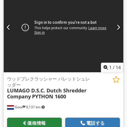
100mm • 排出開口部の高さ 約 1000mm Chsdpfx Ahjf N
Nlgsmja • インバーター、メインスイッチ、セレクタースイッ
チのオン/オフスイッチ、緊急停止機能を備えた電気制御ボック
ス • フォークリフトまたは吊り上げアイを使用して簡単に移動
可能 • 重量約 1.5 kg 2700 kg • 包括的な機械マニュアル • RAL
3002 および RAL 7022 仕上げ • (技術変更の対象) • CE 認証済み
で「オランダ製」
1
/
14
ウッドプレクラッシャー パレットシュレ
ッダー
LUMAGO D.S.C. Dutch Shredder
Company
PYTHON 1600
Goor
9,131 km
価格情報
電話する