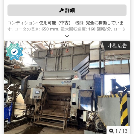
詳細
コンディション:
使用可能（中古）
, 機能:
完全に稼働していま
す
, ロータの長さ:
650 mm
, 最大回転速度:
160 回転/分
, ロータ
ー直径:
500 mm
,
小型広告
1
/
13