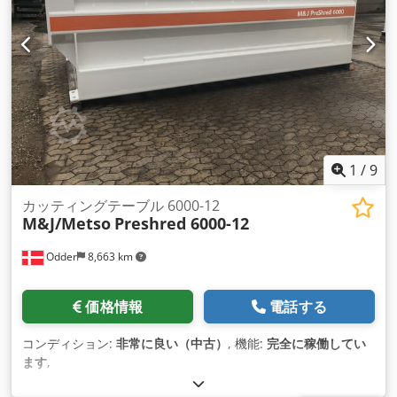
1
/
9
カッティングテーブル 6000-12
M&J/Metso
Preshred 6000-12
Odder
8,663 km
価格情報
電話する
コンディション:
非常に良い（中古）
, 機能:
完全に稼働してい
ます
,