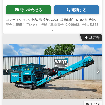
問い合わせる
電話する
コンディション:
中古
, 製造年:
2023
, 稼働時間:
1,100 h
, 機能:
完全に稼働しています
, 機械／車両番号:
C.009088
, 全幅:
5,536
mm
, 全長:
5,536 mm
, 全高:
3,500 mm
, 装備:
回転速度無段階
可変
,
小型広告
1
/
15