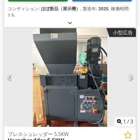
コンディション:
ほぼ新品（展示機）
, 製造年:
2025
, 稼働時間:
1 h
,
小型広告
1
/
3
プレスシュレッダー 5.5KW