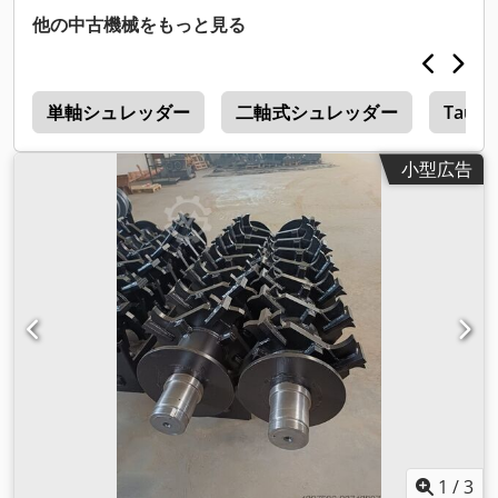
他の中古機械をもっと見る
r
単軸シュレッダー
二軸式シュレッダー
Taurus
小型広告
1
/
3