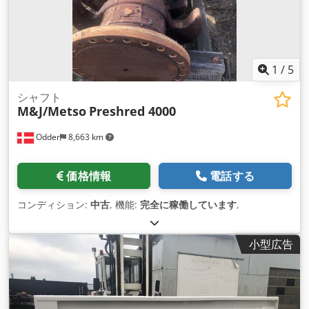
1
/
5
シャフト
M&J/Metso
Preshred 4000
Odder
8,663 km
価格情報
電話する
コンディション:
中古
, 機能:
完全に稼働しています
,
小型広告