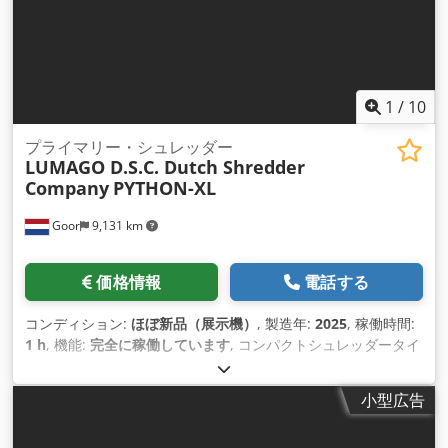
11x2,4x2,85m
1
/
10
プライマリー・シュレッダー
LUMAGO D.S.C. Dutch Shredder
Company
PYTHON-XL
Goor
9,131 km
価格情報
電話する
コンディション:
ほぼ新品（展示機）
, 製造年:
2025
, 稼働時間:
1 h
, 機能:
完全に稼働しています
, コンパクトシュレッダータイ
プ PYTHON-XL 1600、15 KW 電動モーター、400V 50Hz 付き •
電動モーター減速機 15KW、400V、3相、50Hz PYTHON 1600
小型広告
標準と比較して 40% 高いトルク • 開口部 1600 x 1000 mm •
主要寸法 L 2700 x B 1400 x H 2600mm • 排出開口部 400x