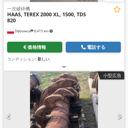
一次破砕機
HAAS, TEREX
2000 XL, 1500, TDS
820
Dębowica
8,415 km
価格情報
電話する
コンディション:
新しい
,
小型広告