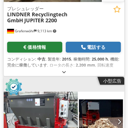
プレシュレッダー
LINDNER Recyclingtech
GmbH
JUPITER 2200
Grafenwöhr
9,113 km
価格情報
電話する
コンディション:
中古
, 製造年:
2015
, 稼働時間:
25,000 h
, 機能:
完全に稼働しています
, ロータの長さ:
2,200 mm
, 回転速度
（最小）:
58 回転/分
, 総重量:
30,000 kg（キログラム）
, 出力:
220 キロワット (299.12 馬力)
, 入力電圧:
400 V
,
小型広告