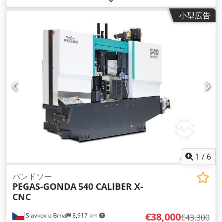
小型広告
1
/
6
バンドソー
PEGAS-GONDA
540 CALIBER X-
CNC
€38,000
Slavkov u Brna
8,917 km
€43,300