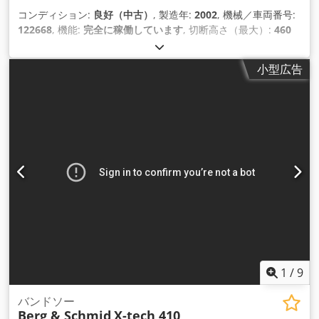
コンディション:
良好（中古）
, 製造年:
2002
, 機械／車両番号:
122668
, 機能:
完全に稼働しています
, 切断高さ（最大）:
460
mm
, 最大切断幅:
600 mm
, バンドソー刃の長さ:
7,470 mm
,
バンドソー刃幅:
54 mm
, セクション長（最大）:
760 mm
, セ
小型広告
クション長（最小）:
8 mm
,
1
/
9
バンドソー
Berg & Schmid
X-tech 410