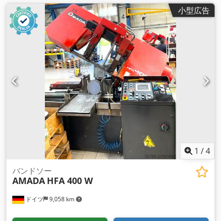
小型広告
1
/
4
バンドソー
AMADA
HFA 400 W
ドイツ
9,058 km