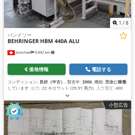
ンプ圧 サーボモーターとボールねじ駆動によるチェーン式材料
送り 繰り返し動作は同期しています。材料送り長さは無制限
完全油圧式鋸刃テンション 自動鋸刃ガイドアーム調整 チップ
コンベア完備
1
/
8
バンドソー
BEHRINGER
HBM 440A ALU
Jonschwil
9,442 km
価格情報
電話する
コンディション:
良好（中古）
, 製造年:
2006
, 機能:
完全に稼働
しています
, 出力:
22 キロワット (29.91 馬力)
, 入力電圧:
400
V
, 最大切断幅:
440 mm
, 制御方式:
PLC制御
, 全高:
1,600 mm
,
全長:
3,300 mm
, 全幅:
1,500 mm
, 総重量:
4,700 kg（キログ
小型広告
ラム）
, 90°での丸鋼切断範囲:
440 mm
, 装備:
CEマーキング,
ドキュメント / マニュアル
,