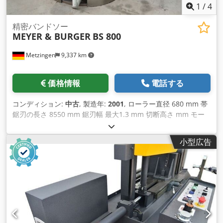
1
/
4
精密バンドソー
MEYER & BURGER
BS 800
Metzingen
9,337 km
価格情報
電話する
コンディション:
中古
, 製造年:
2001
, ローラー直径 680 mm 帯
鋸刃の長さ 8550 mm 鋸刃幅 最大1.3 mm 切断高さ mm モー
ター出力 20 kW テーブルサイズ 600 x 620 mm 送り速度
m/min 機械高さ mm 重量 10,000 kg MEYER & BURGER（スイ
小型広告
ス） 大型ブロック切断用油圧式全自動帯鋸切断機 以下のよう
な硬くて脆い材料の大きなブロックを切断するための油圧式全
自動バンドソーマシンです。 例：シリコン（太陽電池産業）
石英ガラス セラミック材料など タイプ BS 800 製造年 2001
_____ 鋸切断範囲: 丸鋸 最大約680 mm 最大 680 x 680 x 400
mm 最大ワーク重量 約 500 kg 切断長さ 最短/最大 mm 鋸刃寸
法 L x Ø 約 8,550 x 40-100 mm 厚さ 約 0.5 - 1.3 mm 直径 x 幅
1200 x 100 mm のランニングホイール 2 個 ホイール中心距離