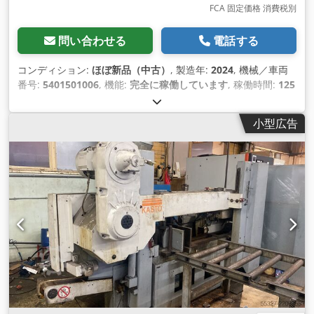
FCA 固定価格 消費税別
問い合わせる
電話する
コンディション:
ほぼ新品（中古）
, 製造年:
2024
, 機械／車両
番号:
5401501006
, 機能:
完全に稼働しています
, 稼働時間:
125
h
, 出力:
5.5 キロワット (7.48 馬力)
, 入力電圧:
400 V
, 入力周波
数:
50 ヘルツ
, 入力電流の種類:
三相
, 切断高さ（最大）:
500
小型広告
mm
, 最大切断幅:
560 mm
, ローラーの直径:
550 mm
, 作動方
式:
電気
, 最大回転速度:
150 回転/分
, 回転速度（最小）:
15 回
転/分
, 全高:
2,522 mm
, 全長:
4,116 mm
, 全幅:
2,030 mm
, 総
重量:
3,790 kg（キログラム）
, テーブルの高さ:
810 mm
, 最終
オーバーホール年:
2026
, 装備:
CEマーキング, ドキュメント /
マニュアル, 回転速度無段階可変, 照明
,