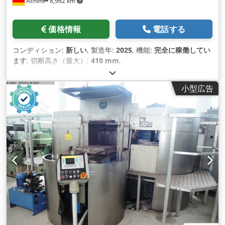
Achim
8,962 km
価格情報
電話する
コンディション:
新しい
, 製造年:
2025
, 機能:
完全に稼働してい
ます
, 切断高さ（最大）:
410 mm
,
小型広告