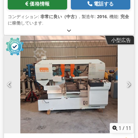
価格情報
電話する
コンディション:
非常に良い（中古）
, 製造年:
2016
, 機能:
完全
に稼働しています
,
小型広告
1
/
11