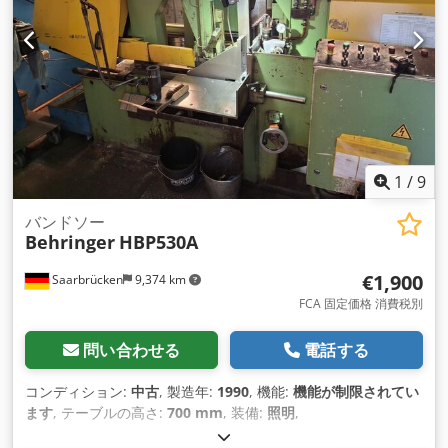
1
/
9
バンドソー
Behringer
HBP530A
€1,900
Saarbrücken
9,374 km
FCA 固定価格 消費税別
問い合わせる
電話する
コンディション:
中古
, 製造年:
1990
, 機能:
機能が制限されてい
ます
, テーブルの高さ:
700 mm
, 装備:
照明
,