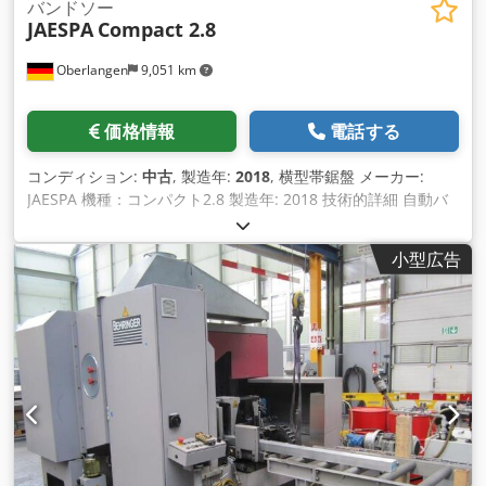
バンドソー
JAESPA
Compact 2.8
Oberlangen
9,051 km
価格情報
電話する
コンディション:
中古
, 製造年:
2018
, 横型帯鋸盤 メーカー:
JAESPA 機種：コンパクト2.8 製造年: 2018 技術的詳細 自動バ
ンドソー - 横型 切断直径 280 mm 鋸刃の長さ 5080 x 34 x 1.1
mm 切断面積 フラット 330 x 280 mm 切断幅 330 mm NC制
小型広告
御 送り 460 mm 切断長さ 9999.9 mm 速度 15 - 120 m/min 機
械重量 約2.3トン 寸法 約3250 x 1580 x 2050 mm 産業用ヘビ
ーデューティ仕様のコラムデザイン o PLC WAGOおよび7イン
チカラータッチスクリーンによる直感的なNC制御。 周波数制
御、無段階可変ベルトドライブ サーボモーターとボールネジに
よる高感度な送り動作が可能なソーアーム ボールねじ
Chsdpfx Afjudb Sfenja 両コラムにバックラッシュのないリニ
アガイド 鋸刃の前後にロングストロークシリンダーを装備した
油圧式材料クランプ ソーバンド クランピングバイスとリフテ
ィングジョーは両開きで、クランプ圧は無段階に調整可能 クラ