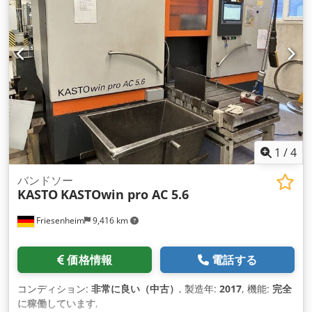
1
/
4
バンドソー
KASTO
KASTOwin pro AC 5.6
Friesenheim
9,416 km
価格情報
電話する
コンディション:
非常に良い（中古）
, 製造年:
2017
, 機能:
完全
に稼働しています
,