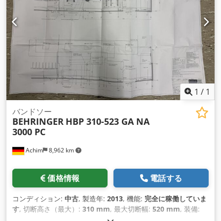
1
/
1
バンドソー
BEHRINGER
HBP 310-523 GA NA
3000 PC
Achim
8,962 km
価格情報
電話する
コンディション:
中古
, 製造年:
2013
, 機能:
完全に稼働していま
す
, 切断高さ（最大）:
310 mm
, 最大切断幅:
520 mm
, 装備:
CEマーキング, ドキュメント / マニュアル
,