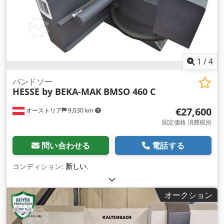
約 2400 mm 切断速度 無段階可変 0 - 50 m/sec. バンドソーの
車輪の回転数 300 - 800 rpm X軸 = ワーク移動量プログラム可
能 0.001 - 800 mm Z軸 = 切削送り/ストローク 最大500 mm プ
ログラム可能な切断送り/早送り 0 - 100/1,000 mm テーブル Ø
500 mm テーブルは最大90°まで回転可能（角度調整
0.001°）。 鋸刃駆動 約 13 kW 合計駆動 約 20 kW - 380 V - 50
1
/
4
Hz 重量 約 10,000 kg 付属品 / 特別装備 この機械は、ブロック
をスラブに切断することができます。 ターンテーブルにより、
バンドソー
HESSE by BEKA-MAK
BMSO 460 C
立方体や角柱に切断できます。 バンドソープロセス/ダイヤモ
ンドツールは、切断ロスを最小限に抑え、高い切断精度と表面
€27,600
オーストリア
9,030 km
品質を実現します。 高い精度と表面品質を実現します。切断動
作は下から上へ Cedpfxjt Hw Uij Afnsha 切断は下から上へ、
固定価格 消費税別
材料供給は前から後ろへ行われます。 - 機械はSIEMENS
Simatic S 7 PLC制御システムで制御されます。 OP27による視
問い合わせる
電話する
覚化、無段階可変ドライブ、全軸の位置決め 全軸の位置決め -
鋸刃の自動張力調整とキャンバー調整 - マグネットプレート付
コンディション:
新しい
,
き回転テーブル（約600 x 620）、チルト可能。 - 全周ブリッジ
付きステンレス製機械筐体。 制御盤、独立した油圧システム、
オークション
クーラントシステム 状態 : 良好～非常に良好。 非常に希少な機
械 引渡し : 在庫品 - 検査済み 支払方法：請求書受領後、厳密な
ネット支払い