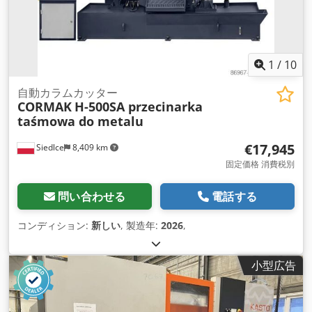
1
/
10
自動カラムカッター
CORMAK
H-500SA przecinarka
taśmowa do metalu
€17,945
Siedlce
8,409 km
固定価格 消費税別
問い合わせる
電話する
コンディション:
新しい
, 製造年:
2026
,
小型広告