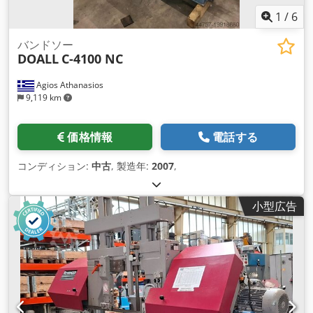
1
/
6
バンドソー
DOALL
C-4100 NC
Agios Athanasios
9,119 km
価格情報
電話する
コンディション:
中古
, 製造年:
2007
,
小型広告