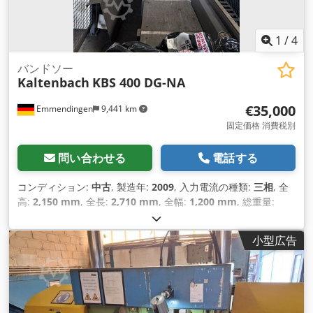
1
/
4
バンドソー
Kaltenbach
KBS 400 DG-NA
€35,000
Emmendingen
9,441 km
固定価格 消費税別
問い合わせる
電話する
コンディション:
中古
, 製造年:
2009
, 入力電流の種類:
三相
, 全
高:
2,150 mm
, 全長:
2,710 mm
, 全幅:
1,200 mm
, 総重量:
2,300 kg（キログラム）
, 90°での丸鋼切断範囲:
360 mm
, 送り
長さ X軸:
2,600 mm
, 開口幅:
400 mm
, バンドソー刃の長さ:
小型広告
5,730 mm
, バンドソー刃幅:
34 mm
, 鋸駆動装置:
3,000 ワッ
ト
, 作業高さ:
720 mm
,