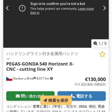
1
/
9
ハンドリングライン付き金属用バンドソ
ー
PEGAS-GONDA
540 Horizont X-
CNC - cutting line XY
€130,000
Slavkov u Brna
8,917 km
FCA 固定価格 消費税別
問い合わせる
電話する
検索を保存
コンディション:
非常に良い（中古）
, 製造年:
2024
, 機能:
完全
に稼働しています
, 稼働時間:
500 h
, 出力:
5.5 キロワット (7.48