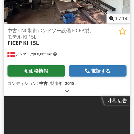
1
/
14
中古 CNC制御バンドソー設備 FICEP製、
モデル KI 15L
FICEP
KI 15L
デンマーク
8,665 km
価格情報
電話する
コンディション:
中古
, 製造年:
2018
,
小型広告