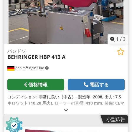
1
/
3
バンドソー
BEHRINGER
HBP 413 A
Achim
8,962 km
価格情報
電話する
コンディション:
非常に良い（中古）
, 製造年:
2008
, 出力:
7.5
キロワット (10.20 馬力)
, ローラーの直径:
410 mm
, 装備:
CEマ
ーキング
,
小型広告