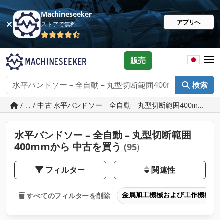
Machineseeker
アプリへ
ストアで無料
販売
検索
/ ... / 中古 水平バンドソー – 全自動 – 丸型切断範囲400mmか
水平バンドソー – 全自動 – 丸型切断範囲
400mmから 中古を買う
(95)
フィルター
関連性
金属加工機械および工作機械
すべてのフィルターを削除