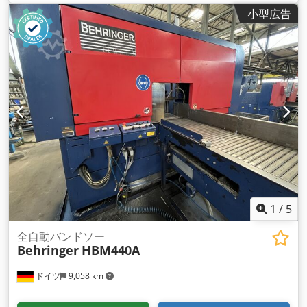
小型広告
1
/
5
全自動バンドソー
Behringer
HBM440A
ドイツ
9,058 km