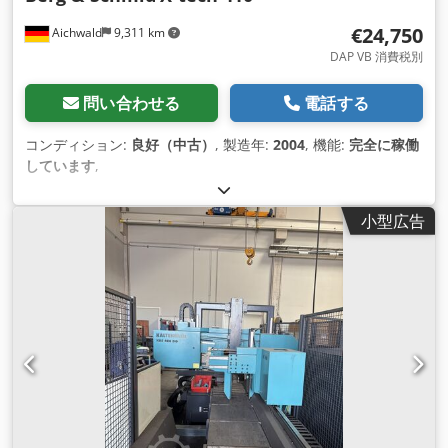
€24,750
Aichwald
9,311 km
DAP VB 消費税別
問い合わせる
電話する
コンディション:
良好（中古）
, 製造年:
2004
, 機能:
完全に稼働
しています
,
小型広告