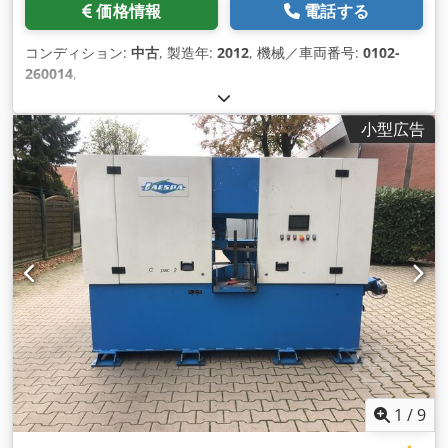
価格情報
電話する
コンディション:
中古
, 製造年:
2012
, 機械／車両番号:
0102-
260014
,
小型広告
1
/
9