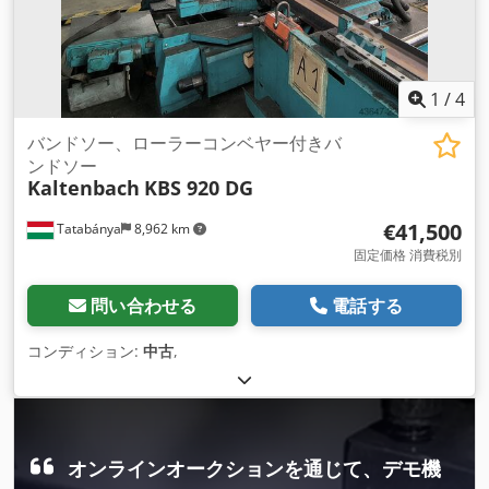
1
/
4
バンドソー、ローラーコンベヤー付きバ
ンドソー
Kaltenbach
KBS 920 DG
€41,500
Tatabánya
8,962 km
固定価格 消費税別
問い合わせる
電話する
コンディション:
中古
,
オンラインオークションを通じて、デモ機