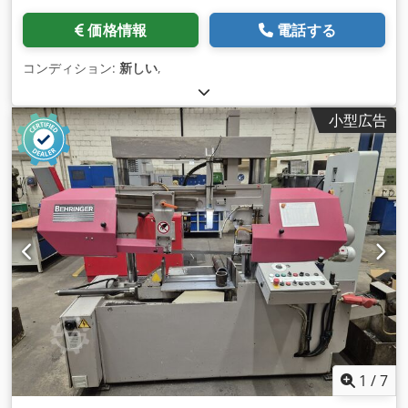
価格情報
電話する
コンディション:
新しい
,
小型広告
1
/
7