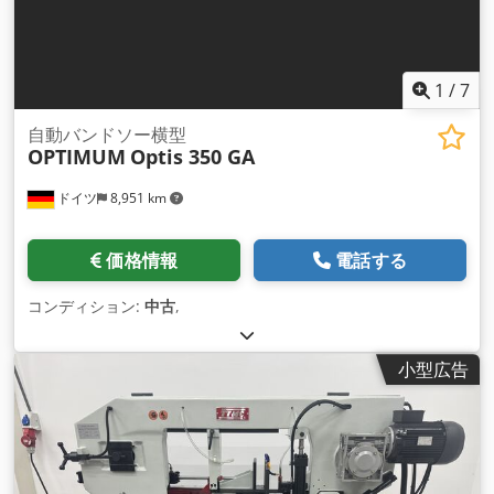
さい！ 私は個々のニーズに応じてマシンを選びます！ 良いマ
シンを良い価格でお求めの方はお電話ください。
1
/
7
自動バンドソー横型
OPTIMUM
Optis 350 GA
ドイツ
8,951 km
価格情報
電話する
コンディション:
中古
,
小型広告