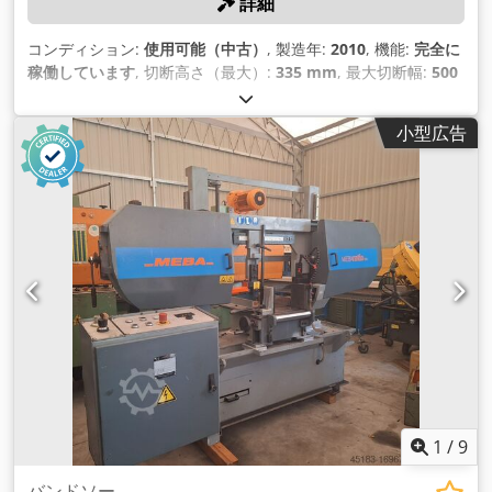
詳細
コンディション:
使用可能（中古）
, 製造年:
2010
, 機能:
完全に
稼働しています
, 切断高さ（最大）:
335 mm
, 最大切断幅:
500
mm
, バンドソー刃の長さ:
4,400 mm
, バンドソーの速度:
2,500 mm/s
, バンドソー刃幅:
34 mm
,
小型広告
1
/
9
バンドソー