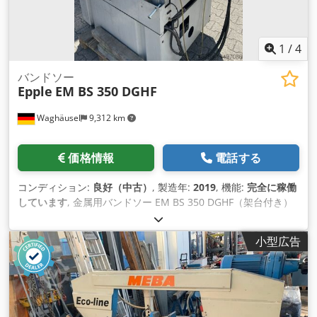
さ760mm 機械重量 820kg
1
/
4
バンドソー
Epple
EM BS 350 DGHF
Waghäusel
9,312 km
価格情報
電話する
コンディション:
良好（中古）
, 製造年:
2019
, 機能:
完全に稼働
しています
, 金属用バンドソー EM BS 350 DGHF（架台付き）
Dwjdpfx Ahjwxad Te Dsa
小型広告