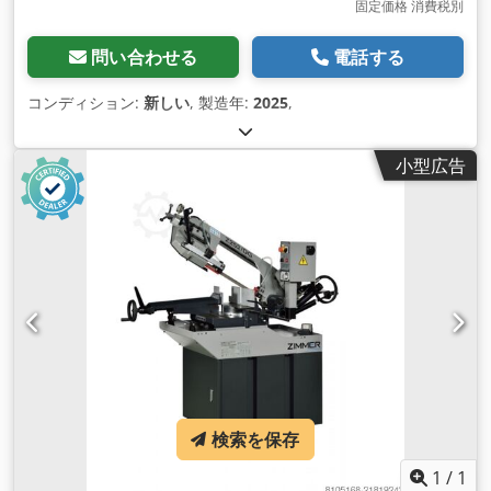
固定価格 消費税別
問い合わせる
電話する
コンディション:
新しい
, 製造年:
2025
,
小型広告
検索を保存
1
/
1