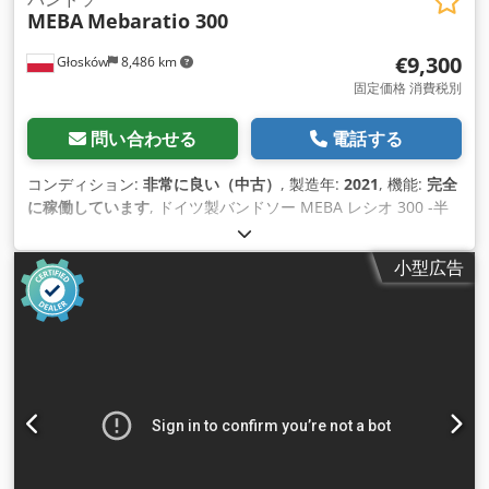
MEBA
Mebaratio 300
€9,300
Głosków
8,486 km
固定価格 消費税別
問い合わせる
電話する
コンディション:
非常に良い（中古）
, 製造年:
2021
, 機能:
完全
に稼働しています
, ドイツ製バンドソー MEBA レシオ 300 -半
自動 -ダブルコラム -切断直径300mm -最大寸法300x500 -流れ
速度制御（インバーター） -4800x34x1.1 ベルト -冷却システム
小型広告
-高速クランプバイス -ベルトクリーニング -補助ローラー -給紙
テーブル（写真には写っていません） -ドイツ製WIKUSカッテ
ィングベルト新品10本 (約3000 zł) -CE -ネット価格 -国内どこへ
でも配送可能 2021年製の新品同様、ほとんど使用されていな
い機械で、技術的にも完璧な状態です。 Dsdeug Hpzjpfx Ah
Dswa 専門分野（1987年発売以来！）メタルバンドソー＆国内
最大の選択肢 その他、あらゆる種類の金属用バンドソーを所有
しています。 専門的な機器を輸入しています。 切断径
200mm>1000mmまで。 自動/半自動/手動 NO !!! それは "中国
製 "です！ プロ仕様機のみです！ 他のオークションもご覧くだ