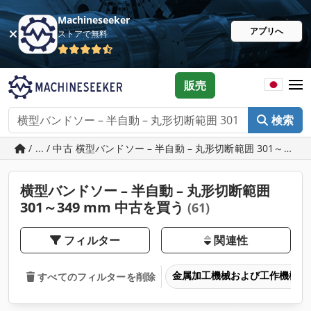
Machineseeker
アプリへ
ストアで無料
販売
検索
/ ... / 中古 横型バンドソー – 半自動 – 丸形切断範囲 301～349
横型バンドソー – 半自動 – 丸形切断範囲
301～349 mm 中古を買う
(61)
フィルター
関連性
金属加工機械および工作機械
すべてのフィルターを削除