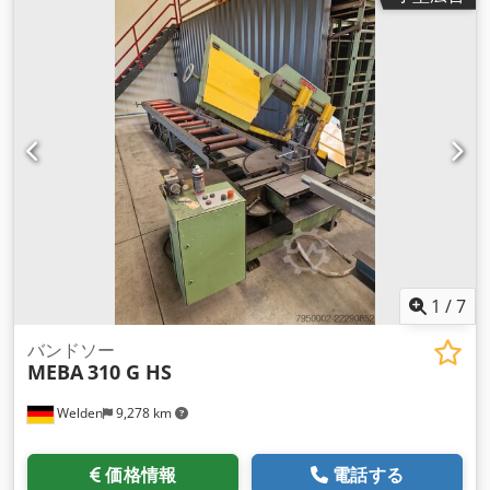
1
/
7
バンドソー
MEBA
310 G HS
Welden
9,278 km
価格情報
電話する