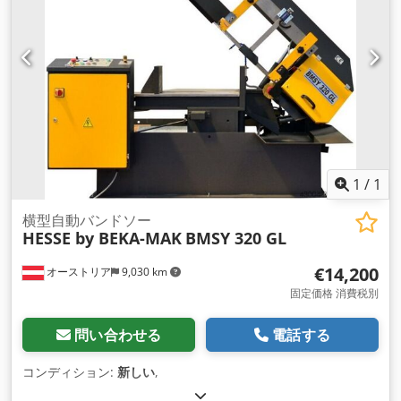
1
/
1
横型自動バンドソー
HESSE by BEKA-MAK
BMSY 320 GL
€14,200
オーストリア
9,030 km
固定価格 消費税別
問い合わせる
電話する
コンディション:
新しい
,