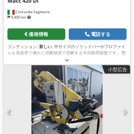
Macc
420 DI
Concordia Sagittaria
9,400 km
価格情報
電話する
コンディション:
新しい
, 中サイズのソリッドバーやプロファイ
ルを高能率で優れた切断精度で切断する半自動帯鋸盤です。 堅
牢な構造により、切断ユニットに必要な剛性と精度を与えま
す。 青銅ギヤが付いている 2 速度モーターおよび特別な変速機
小型広告
が付いているベルト ドライブおよび堅くなり、地上のウォーム
ねじ。 適度な寸法のフライホイール 水密性のある招待状ベア
リングと調節可能なウィディアプレートで作られた頑丈なリボ
ンガイド マイクロスイッチブレードの回転制御を有する電気機
械装置により得られるベルト張力 Dedpfx Ahsfibd Ts Dowa フ
ライホイールカバーカバーとブレード上の事故防止安全装置 切
断厚さ1.5mm 切断範囲 60°sx 60°dx 同一サイズのカットのた
めの調整可能なストップ ブラシベルトクリーニング装置 油圧
ユニットモーター 0,37 kW 0.09 kW ベルト冷凍用電動ポンプ
顎の高さ 200 mm クランプ爪の長さ 185 mm ワークトップ高