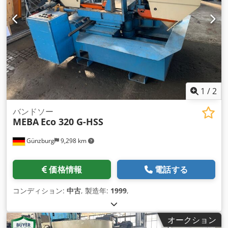
1
/
2
バンドソー
MEBA
Eco 320 G-HSS
Günzburg
9,298 km
価格情報
電話する
コンディション:
中古
, 製造年:
1999
,
オークション