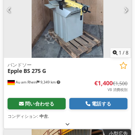
1
/
8
バンドソー
Epple
BS 275 G
€1,400
Au am Rhein
9,349 km
€1,500
VB 消費税別
問い合わせる
電話する
コンディション:
中古
,
小型広告