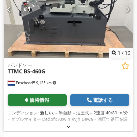
1
/
10
バンドソー
TTMC
BS-460G
Enschede
9,125 km
価格情報
電話する
コンディション:
新しい
, – 半自動 – 油圧式 – 2速度 40/80 m/分
– ダブルマイター Dedpfx Aswin Rvjh Dewa – 油圧で鋸圧を調
整可能 – 冷却 – 鋸刃 3960 x 27 x 0.9 mm - 緊急停止スイッチ –
ドキュメント – 400V