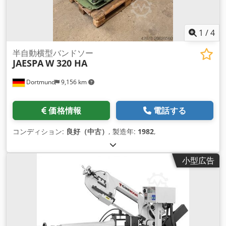
1
/
4
半自動横型バンドソー
JAESPA
W 320 HA
Dortmund
9,156 km
価格情報
電話する
コンディション:
良好（中古）
, 製造年:
1982
,
小型広告