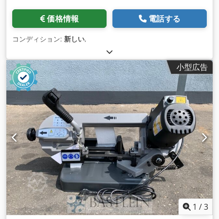
価格情報
電話する
コンディション:
新しい
,
小型広告
1
/
3