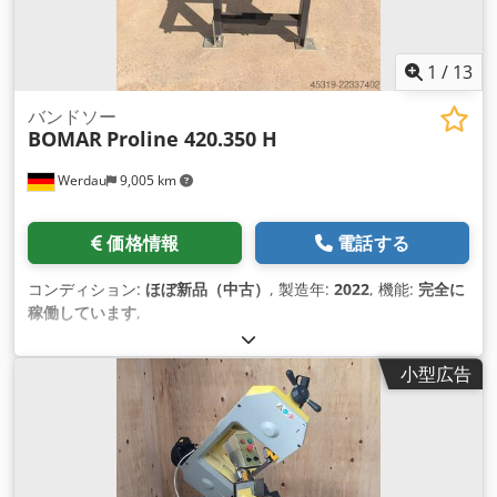
1
/
13
バンドソー
BOMAR
Proline 420.350 H
Werdau
9,005 km
価格情報
電話する
コンディション:
ほぼ新品（中古）
, 製造年:
2022
, 機能:
完全に
稼働しています
,
小型広告