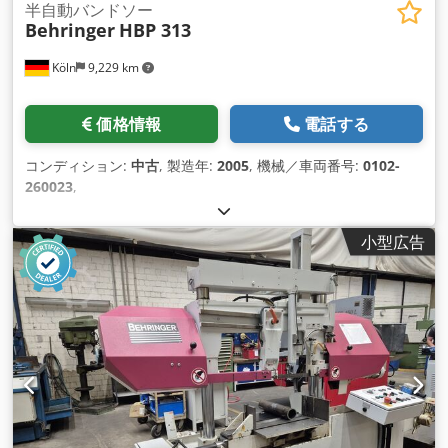
半自動バンドソー
Behringer
HBP 313
Köln
9,229 km
価格情報
電話する
コンディション:
中古
, 製造年:
2005
, 機械／車両番号:
0102-
260023
,
小型広告