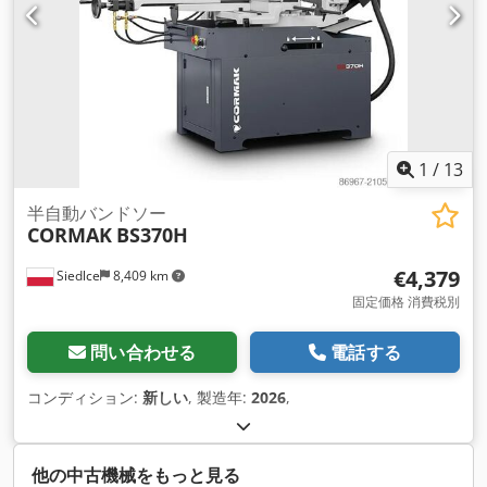
1
/
13
半自動バンドソー
CORMAK
BS370H
€4,379
Siedlce
8,409 km
固定価格 消費税別
問い合わせる
電話する
コンディション:
新しい
, 製造年:
2026
,
他の中古機械をもっと見る