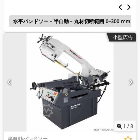
o
水平バンドソー – 半自動 – 丸材切断範囲 0–300 mm
小型広告
1
/
8
半自動バンドソー