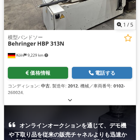
1
/
5
横型バンドソー
Behringer
HBP 313N
Köln
9,229 km
価格情報
電話する
コンディション:
中古
, 製造年:
2012
, 機械／車両番号:
0102-
260024
,
オンラインオークションを通じて、デモ機
や下取り品を従来の販売チャネルよりも迅速か