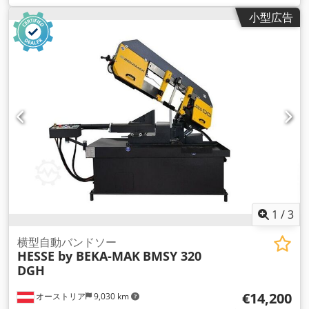
小型広告
1
/
3
横型自動バンドソー
HESSE by BEKA-MAK
BMSY 320
DGH
€14,200
オーストリア
9,030 km