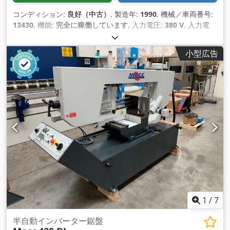
コンディション:
良好（中古）
, 製造年:
1990
, 機械／車両番号:
13430
, 機能:
完全に稼働しています
, 入力電圧:
380 V
, 入力電
流:
16 A
, 入力周波数:
50 ヘルツ
, 最大切断幅:
320 mm
, 旋回範
囲:
90 °
,
小型広告
1
/
7
半自動インバーター鋸盤