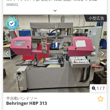
260022
,
小型広告
1
/
7
半自動バンドソー
Behringer
HBP 313