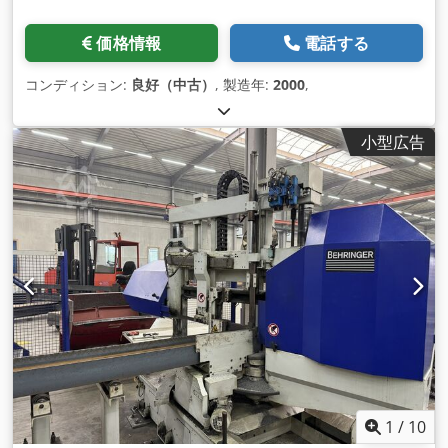
価格情報
電話する
コンディション:
良好（中古）
, 製造年:
2000
,
小型広告
1
/
10