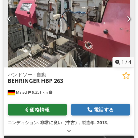
1
/
4
バンドソー - 自動
BEHRINGER
HBP 263
Malsch
9,351 km
価格情報
電話する
コンディション:
非常に良い（中古）
, 製造年:
2013
,