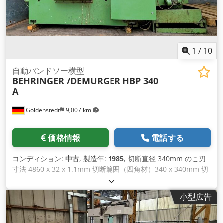
1
/
10
自動バンドソー横型
BEHRINGER /DEMURGER
HBP 340
A
Goldenstedt
9,007 km
価格情報
電話する
コンディション:
中古
, 製造年:
1985
, 切断直径 340mm のこ刃
寸法 4860 x 32 x 1.1mm 切断範囲（四角材）340 x 340mm 切
断速度 17～120 m/分 駆動モーター 4kW 機械重量 約2.5t
Cedpewyfa Aofx Ai Djrf 寸法 約2600 x 2600 x 1650mm 切粉
小型広告
搬送装置および切粉トレイ付き 油圧式バンド締付装置 電気配
線図付属 前オーナーは1速のみで切断作業を実施 切断圧力調整
バルブ HSSバイメタル帯鋸刃 油圧による材料および鋸帯の張力