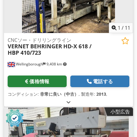
1
/
11
CNCソー・ドリリングライン
VERNET BEHRINGER
HD-X 618 /
HBP 410/723
Wellingborough
9,408 km
価格情報
電話する
コンディション:
非常に良い（中古）
, 製造年:
2013
,
小型広告