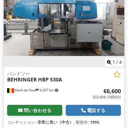
1
/
4
バンドソー
BEHRINGER
HBP 530A
€6,600
Herk-de-Stad
9,307 km
固定価格 消費税別
問い合わせる
電話する
コンディション:
非常に良い（中古）
, 製造年:
1993
,