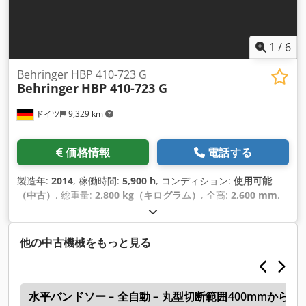
1
/
6
Behringer HBP 410-723 G
Behringer
HBP 410-723 G
ドイツ
9,329 km
価格情報
電話する
製造年:
2014
, 稼働時間:
5,900 h
, コンディション:
使用可能
（中古）
, 総重量:
2,800 kg（キログラム）
, 全高:
2,600 mm
,
他の中古機械をもっと見る
盤
水平バンドソー – 全自動 – 丸型切断範囲400mmから