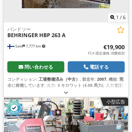
1
/
6
バンドソー
BEHRINGER
HBP 263 A
€19,900
Salo
7,777 km
FCA 固定価格 消費税別
問い合わせる
電話する
コンディション:
工場整備済み（中古）
, 製造年:
2007
, 機能:
完
全に稼働しています
, 出力:
3 キロワット (4.08 馬力)
, 入力電圧:
400 V
, 入力電流:
32 A
, 入力周波数:
50 ヘルツ
, 入力電流の種類:
三相
, 総重量:
2,000 kg（キログラム）
, 装備:
CEマーキング
,
小型広告