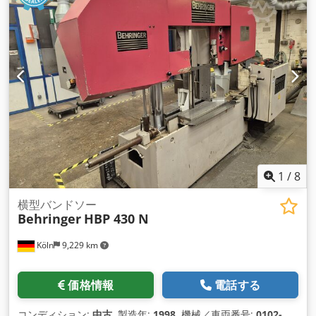
1
/
8
横型バンドソー
Behringer
HBP 430 N
Köln
9,229 km
価格情報
電話する
コンディション:
中古
, 製造年:
1998
, 機械／車両番号:
0102-