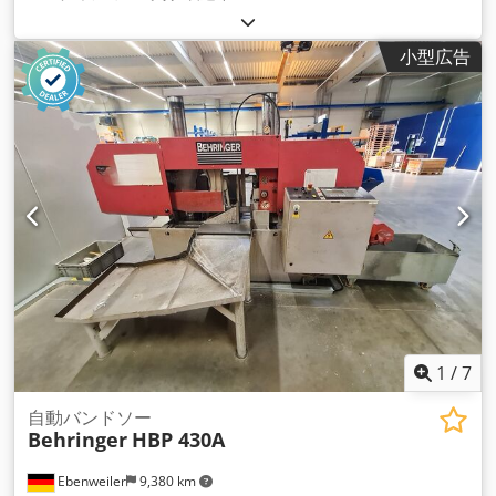
小型広告
1
/
7
自動バンドソー
Behringer
HBP 430A
Ebenweiler
9,380 km