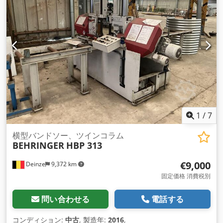
設定（電子監視付） 鋸フレーム高さ自動調整 可動式バンドガ
イドアームの自動設定 電動カウンター 寸法プリセットのデジ
タル表示 超硬バンドガイドの定常油圧クランプ
1
/
7
横型バンドソー、ツインコラム
BEHRINGER
HBP 313
€9,000
Deinze
9,372 km
固定価格 消費税別
問い合わせる
電話する
コンディション:
中古
, 製造年:
2016
,