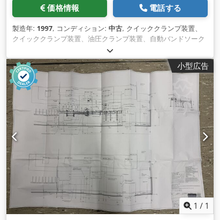
価格情報
電話する
製造年:
1997
, コンディション:
中古
, クイッククランプ装置、
クイッククランプ装置、油圧クランプ装置、自動バンドソーク
ランプ装置、油圧ダブルバイス Credpfxsgbvnvo Ai Dof -クラ
ンプ装置：自動バンドソーBehringer HBP 360 Aの油圧式ダブ
小型広告
ルバイス -クランプ深さ：最大約380mm -測定方法：写真参照
-寸法400/1130/H665 mm -重さ：192 kg
1
/
1