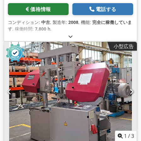
価格情報
電話する
コンディション:
中古
, 製造年:
2008
, 機能:
完全に稼働していま
す
, 稼働時間:
7,800 h
,
小型広告
1
/
3