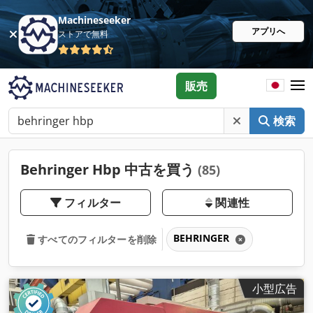
Machineseeker
アプリへ
ストアで無料
販売
検索
Behringer Hbp 中古を買う
(85)
フィルター
関連性
BEHRINGER
すべてのフィルターを削除
小型広告