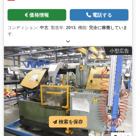
価格情報
電話する
コンディション:
中古
, 製造年:
2013
, 機能:
完全に稼働していま
す
,
小型広告
検索を保存