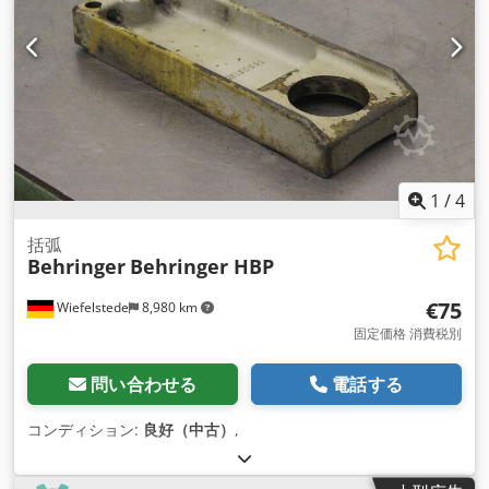
1
/
4
括弧
Behringer
Behringer HBP
€75
Wiefelstede
8,980 km
固定価格 消費税別
問い合わせる
電話する
コンディション:
良好（中古）
,