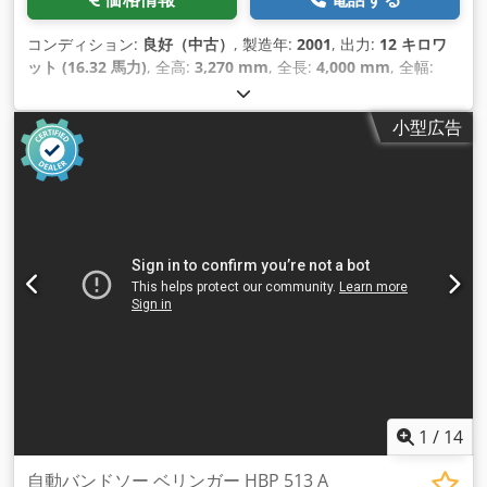
コンディション:
良好（中古）
, 製造年:
2001
, 出力:
12 キロワ
ット (16.32 馬力)
, 全高:
3,270 mm
, 全長:
4,000 mm
, 全幅:
2,250 mm
, 総重量:
4,400 kg（キログラム）
,
小型広告
1
/
14
自動バンドソー ベリンガー HBP 513 A