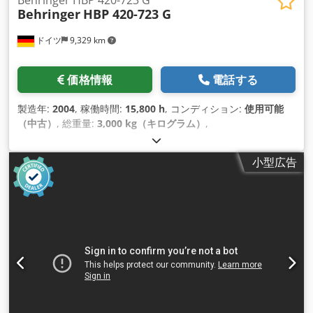
Behringer
HBP 420-723 G
ドイツ
9,329 km
価格情報
電話する
製造年:
2004
, 稼働時間:
15,800 h
, コンディション:
使用可能
（中古）
, 総重量:
3,000 kg（キログラム）
,
小型広告