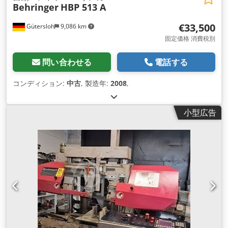
Behringer
HBP 513 A
€33,500
Gütersloh
9,086 km
固定価格 消費税別
問い合わせる
電話する
コンディション:
中古
, 製造年:
2008
,
小型広告