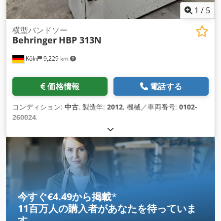
1
/
5
横型バンドソー
Behringer
HBP 313N
Köln
9,229 km
価格情報
電話する
コンディション:
中古
, 製造年:
2012
, 機械／車両番号:
0102-
260024
,
今すぐ€4.49から掲載
*
11百万人の購入者
があなたを待っていま
す