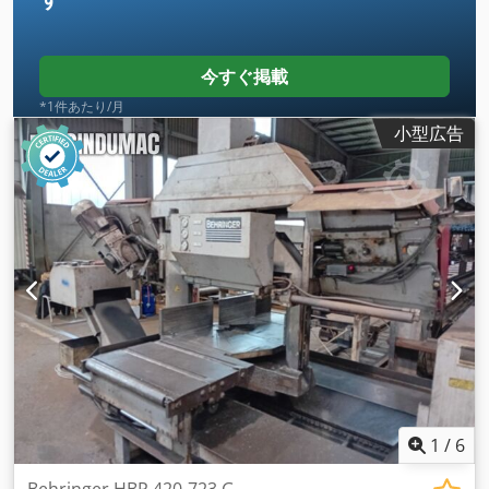
今すぐ掲載
*1件あたり/月
小型広告
1
/
6
Behringer HBP 420-723 G