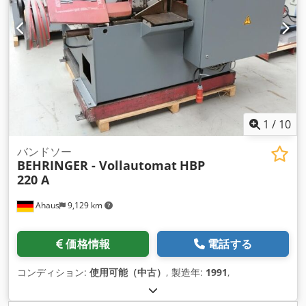
1
/
10
バンドソー
BEHRINGER - Vollautomat
HBP
220 A
Ahaus
9,129 km
価格情報
電話する
コンディション:
使用可能（中古）
, 製造年:
1991
,