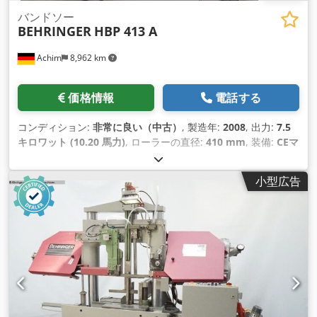
バンドソー
BEHRINGER
HBP 413 A
Achim
8,962 km
価格情報
電話する
コンディション:
非常に良い（中古）
, 製造年:
2008
, 出力:
7.5
キロワット (10.20 馬力)
, ローラーの直径:
410 mm
, 装備:
CEマ
ーキング
,
小型広告