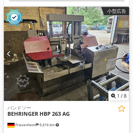
小型広告
1
/
8
バンドソー
BEHRINGER
HBP 263 AG
Friesenheim
9,416 km