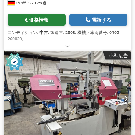
Köln
9,229 km
価格情報
電話する
コンディション:
中古
, 製造年:
2005
, 機械／車両番号:
0102-
260023
,
小型広告