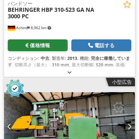
バンドソー
BEHRINGER
HBP 310-523 GA NA
3000 PC
Achim
8,962 km
価格情報
電話する
コンディション:
中古
, 製造年:
2013
, 機能:
完全に稼働していま
す
, 切断高さ（最大）:
310 mm
, 最大切断幅:
520 mm
, 装備:
CEマーキング, ドキュメント / マニュアル
,
小型広告