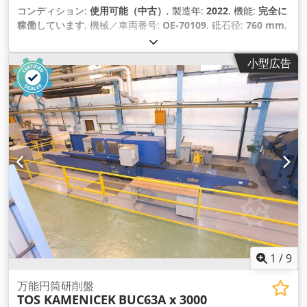
コンディション:
使用可能（中古）
, 製造年:
2022
, 機能:
完全に
稼働しています
, 機械／車両番号:
OE-70109
, 砥石径:
760 mm
,
研削主軸回転速度:
2,200 回転/分
, ワークピース主軸最高回転
数:
500 回転/分
, クランプ長:
2,600 mm
, 芯押しスリーブスト
小型広告
ローク:
60 mm
,
1
/
9
万能円筒研削盤
TOS KAMENICEK
BUC63A x 3000