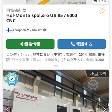
1
/
8
円筒研削盤
Hol-Monta spol.sro
UB 85 / 6000
CNC
Lempäälä
7,687 km
価格情報
電話する
コンディション:
非常に良い（中古）
, 製造年:
2014
, 機能:
未検
証
, ワーク重量（最大）:
2,500 kg（キログラム）
, 全幅:
3,200
mm
, 全長:
15,800 mm
, 中心間距離:
6,000 mm
, 芯間ワークピ
ース直径:
850 mm
, 総重量:
19,000 kg（キログラム）
,
小型広告