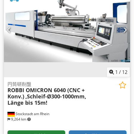
1
/
12
円筒研削盤
ROBBI OMICRON 6040 (CNC +
Konv.)
,Schleif-Ø300-1000mm,
Länge bis 15m!
Stockstadt am Rhein
9,264 km