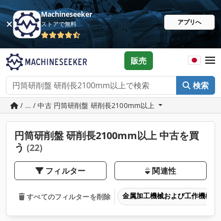
Machineseeker
アプリへ
ストアで無料
販売
検索
/ ... / 中古 円筒研削盤 研削長2100mm以上
円筒研削盤 研削長2100mm以上 中古を買
う
(22)
フィルター
関連性
金属加工機械および工作機械
すべてのフィルターを削除