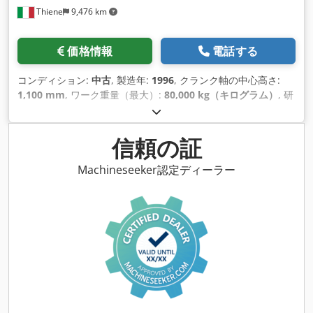
Thiene
9,476 km
価格情報
電話する
コンディション:
中古
, 製造年:
1996
, クランク軸の中心高さ:
1,100 mm
, ワーク重量（最大）:
80,000 kg（キログラム）
, 研
削長さ:
14,000 mm
, 砥石径:
915 mm
, 研削直径:
2,000 mm
,
羽ペンのストローク:
200 mm
, キル径:
260 mm
, 芯間ワーク重
量:
80,000,000 g
, 芯間ワークピース直径:
2,000 mm
, 芯間ワー
信頼の証
ク長:
14,000 mm
, 出力:
35 キロワット (47.59 馬力)
, 油圧ガイ
ド付き高容量シリンダー研削盤 POMINI mod. HD 402/425 -
Machineseeker認定ディーラー
1996 年 - 最大直径 2000mm - 作業長 14000mm - 先端の耐荷
重 80000 kg。 機械の電気ユニットを完全に改造し、アプリケ
ーションの変更に合わせて更新や変更を管理できる可能性。 グ
ラインダーが切断され、回収の準備が整いました。 Csdpfx
Anstxlyxoujrf