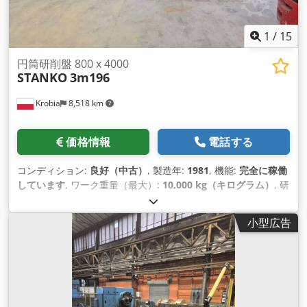
プログラムされます。様々なサイクルの実行順序は、素早く直
感的に変更できま す。 ところで、安価な新機種やテスト済み
1
/
15
の中古機だけでなく、当社にはさらなるサービスも期待できま
す： - 現場でのコンサルティングとソリューションの発見 - お
円筒研削盤 800 x 4000
客様の工場への機械輸送の手配 - 据付、組立、試運転、運転準
STANKO
3m196
備完了後の引き渡しなど、さらに多くのことが可能です。
Krobia
8,518 km
価格情報
電話する
コンディション:
良好（中古）
, 製造年:
1981
, 機能:
完全に稼働
しています
, ワーク重量（最大）:
10,000 kg（キログラム）
, 研
削長さ:
4,000 mm
, 砥石径:
750 mm
, 全幅:
4,180 mm
, 全長:
13,440 mm
, 全高:
2,455 mm
, 研削直径:
800 mm
, 総重量:
小型広告
38,700 kg（キログラム）
, STANKO 3M196 ローラーグライン
ダー。 製造年 1981. 最大研削直径800 mm、 工作物の最大研
削長さ 4000 mm、 研削直径範囲 80 - 800 mm、 最大研削直
径（サポートなし） 800 mm 最大研削直径 450 mm 研削ヘッ
ドをテーブルから持ち上げる高さ：410 mm ツメで研削する工
作物の最大重量10000 kg、 ホイール寸法 ⌀750 x 100 mm、 研