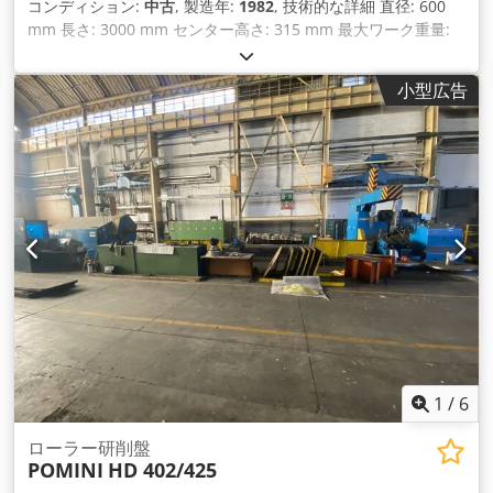
コンディション:
中古
, 製造年:
1982
, 技術的な詳細 直径: 600
mm 長さ: 3000 mm センター高さ: 315 mm 最大ワーク重量:
3000 kg ワークスピンドル回転数: 8 - 120 rpm 研削スピンドル
モーター: 25 kW 研削砥石速度: 45 m/sec 研削ディスク幅 x 直
小型広告
径: 750 x 80 mm テーブル速度: 30 - 4500 mm/min サンディ
ングスライド送り: 0 - 5 mm/min テーブル旋回+/-：7.5度
Cjdpfxovb Dl Us Anujrf 総所要電力: 55 kVA 機械重量 約18ト
ン 必要スペース 約11.5 x 4 x 2.2 m と 内面研削装置 直径10.1°
に関連する円錐研削 自動研削サイクル 各種リネット、研磨デ
ィスクホルダー クーラントユニット、除塵システム *
1
/
6
ローラー研削盤
POMINI
HD 402/425