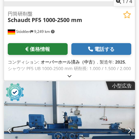
1
/
4
円筒研削盤
Schaudt
PF5 1000-2500 mm
Stödtlen
9,249 km
価格情報
電話する
コンディション:
オーバーホール済み（中古）
, 製造年:
2025
,
シャウツ PF5 UB 1000-2500 mm 研削長: 1.000 / 1.500 / 2.000
/ 2.500 mm センター高さ: 180 / 225 mm (オプションでさらに
可能) 工作物重量: 350 / 500 / 800 kg (オプションでさらに可能)
小型広告
さらに自由に選択可能なオプション - Siemens Sinumerik One
またはFanuc 0iTF-Plus制御システムを搭載した全く新しい制御
盤 - GSNユーザーインターフェースによる迅速なセットアップ
- ダイヤトロニック測定装置 - B軸は自由に位置決め可能 - 2台
目の外付け砥石 - 内面研削ユニット - センター昇降 - ダイヤモ
ンドフォームロール用ドレススピンドル - バランシングと研削
センサー - テールストック油圧クランプ/アンクランプ - 自動シ
ーメンスドアドライブ - 19インチ/22インチスクリーン - リモ