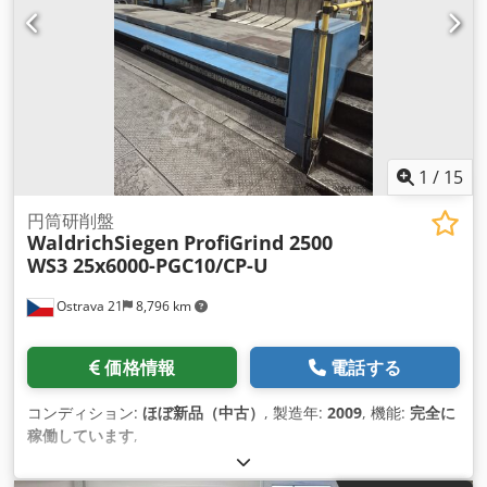
削速度 50 m/s、 メインモーター出力 30 kW 製品速度 5 - 80
rpm、 心押しピンの最大ストローク 100 mm、 Cedpjt I
Dppsfx Anuorf 研削盤の全体寸法（長さ×幅×高さ）：13440 ×
4180 × 2455 mm、 研削盤重量38700 kg
1
/
15
円筒研削盤
WaldrichSiegen
ProfiGrind 2500
WS3 25x6000-PGC10/CP-U
Ostrava 21
8,796 km
価格情報
電話する
コンディション:
ほぼ新品（中古）
, 製造年:
2009
, 機能:
完全に
稼働しています
,