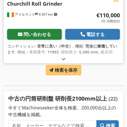
Churchill
Roll Grinder
€110,000
アイルランド
9,567 km
VB 消費税別
問い合わせる
電話する
コンディション:
非常に良い（中古）
, 機能:
完全に稼働してい
ます
, 機械／車両番号:
11903
, 研削長さ:
5,200 mm
, 砥石径:
660 mm
, 研削直径:
1,600 mm
, 研削砥石の幅:
50 mm
, 主軸回
転速度（最大）:
30 回転/分
, 主軸回転速度（最小）:
5 回転/分
,
検索を保存
中古の円筒研削盤 研削長2100mm以上
(22)
今すぐMachineseeker全体を検索、200,000台以上の
中古機械を掲載。
検索