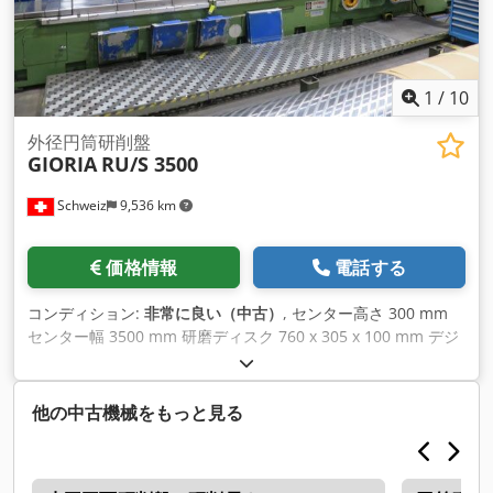
1
/
10
外径円筒研削盤
GIORIA
RU/S 3500
Schweiz
9,536 km
価格情報
電話する
コンディション:
非常に良い（中古）
, センター高さ 300 mm
センター幅 3500 mm 研磨ディスク 760 x 305 x 100 mm デジ
タル表示 MARPOSS測定制御装置付き Crjdpfetpgnhex Anuef
各種アクセサリー MARCELS MASCHINEN AG
他の中古機械をもっと見る