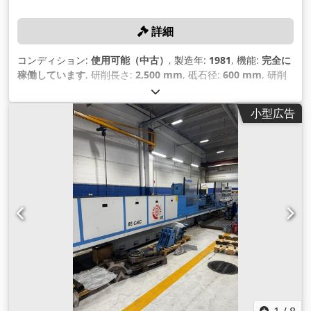
詳細
コンディション:
使用可能（中古）
, 製造年:
1981
, 機能:
完全に
稼働しています
, 研削長さ:
2,500 mm
, 砥石径:
600 mm
, 研削
直径:
450 mm
, 芯間ワーク長:
2,500 mm
, 研削砥石の幅:
80
mm
,
小型広告