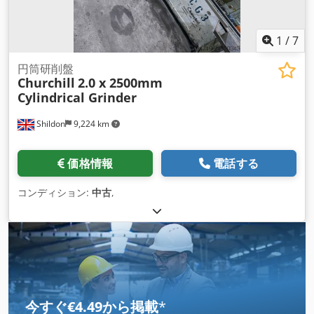
1
/
7
円筒研削盤
Churchill
2.0 x 2500mm
Cylindrical Grinder
Shildon
9,224 km
価格情報
電話する
コンディション:
中古
,
今すぐ€4.49から掲載
*