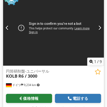
中心間距離:
3,000 mm
, 研削砥石の幅:
100 mm
, 送り長さ Z軸:
クロメータハンドホイール、軸X 0.00001 mm / 分割 連続ホイ
3,300 mm
, 研削主軸回転速度:
1,000 回転/分
, 総重量:
17,000
ール送り、U軸半径0～0.35 mm/分 ラピッドホイール、軸X 0-
kg（キログラム）
, 回転速度（最小）:
2 回転/分
, 最大回転速
830 mm/分 ホイールモーター、AC 130 kW ホイールスピード
度:
250 回転/分
, 保証期間:
24 ヶ月
, Ｘ軸早送り:
3 m/分
, Z軸早
400～1,100～1,600rpm ホイール切断速度は無段階に調整可能
送り:
6 m/分
, 入力電圧:
400 V
, ワークピース主軸最高回転数:
表面速度 車輪直径 1,066 mm 45 m/秒 表面速度 車輪直径 670
250 回転/分
, 装備:
回転速度無段階可変
, 円筒研削盤
mm 45 m/秒 ホイール穴、直径508 mm ホイールの厚さ 76 -
BUC63/3000 CNC、Sinumerik ONE または INTRONIX TOS
152 mm ホイール直径 670 - 1,066 mm クラウニング、軸U。
CNC 制御システムを備えた 100% 新品。 SUPFINA の超仕上げ
最大クラウン直径10mm 直径10mmの最大凹み ヘッドストッ
用、またはゴムまたはプラスチックローラーの溝入れ用の追加
ク ワーク回転速度5～50rpm ヘッドストックモーター 200kW
装置で拡張できます。 Crsdpfeu U Ewgsx Anuef
最大伝達トルク76.5kNm フェイスプレート制御システムVベル
ト 最大中心径、メートル法 160 mm クイルストローク150
mm 主軸台の長さ 3,110 mm テールストック クイル直径260
1
/
9
mm クイルストローク750 mm 最大中心径、メートル法160
mm テーパーメトリック 直径の5% テールストック長さ1,300
円筒研削盤-ユニバーサル
mm テールストックストローク 8,000 mm キャリパー、アーム
KOLB
R6 / 3000
軸 C、キャリッジ軸 V、回転軸 B。 最大測定直径2,250 mm 私
の測定可能な直径870 mm 機械寸法。 機械重量130トン 長さ
ドイツ
9,234 km
19.5m。 幅5.5m。 高さ3.2m。 基礎深さ3.8m。 Crsdpfx
Anewdmy Seujf
価格情報
電話する