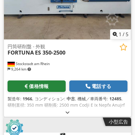
ートメンテナンス - ニードルノズルへの変更 - 適切なクーラン
ト/排気システム - 自動化準備 Csdefg Tazepfx Anujrf - その他
多数 既存のストックマシンのオーバーホールも承ります！
Schaudt/Studer/Kellenberger/Bahmüller/Voumard/Overbe
ck/Fortuna/T acchellaなど。
1
/
5
円筒研削盤 - 外観
FORTUNA
ES 350-2500
Stockstadt am Rhein
9,264 km
価格情報
電話する
製造年:
1966
, コンディション:
中古
, 機械／車両番号:
12485
,
研削直径: 350 mm 研削長: 2500 mm Codji E Ix Nepfx Anujrf
センターハイト: 180 mm 総所要電力: 5.5 kW 機械質量 約5.5 t
小型広告