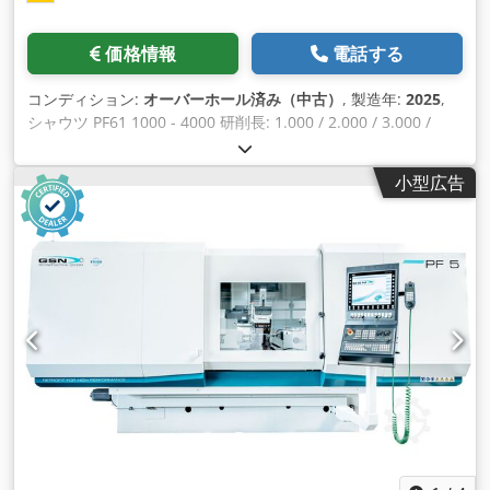
価格情報
電話する
コンディション:
オーバーホール済み（中古）
, 製造年:
2025
,
シャウツ PF61 1000 - 4000 研削長: 1.000 / 2.000 / 3.000 /
4.000 mm センター高さ: 260 mm さらに自由に選択可能なオ
プション - Siemens Sinumerik OneまたはFanuc 0iTF-Plus制
小型広告
御システムを搭載した全く新しい制御盤 - GSNユーザーインタ
ーフェースによる迅速なセットアップ - ダイヤトロニック測定
装置 - B軸は自由に位置決め可能 - 2台目の外付け砥石 - 内面研
削ユニット - センター昇降 - ダイヤモンドフォームロール用ド
レススピンドル - バランシングと研削センサー - テールストッ
ク油圧クランプ/アンクランプ Codpfx Aoiqxt Hjnuorf - 自動シ
ーメンスドアドライブ - 19インチ/22インチスクリーン - リモ
ートメンテナンス - ニードルノズルへの変更 - 適切なクーラン
ト/排気システム - 自動化準備 - その他多数 既存のストックマ
シンのオーバーホールも承ります！ Schaudt / Studer /
Kellenberger / Bahmüller / Voumard / Overbeck / Fortuna /
Tacchella など。