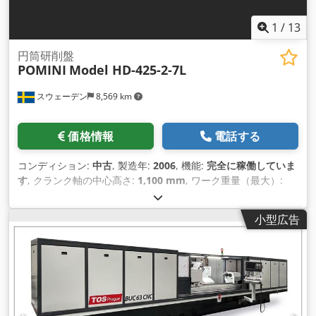
オーバーハングしたチャックの最大許容ワーク質量(チャック重
量を含む) 150 kg 砥石軸回転数 (2) 840,970 rpm 砥石面速度 33
1
/
13
m/sec ワーク主軸回転数 8〜50、50〜315 rpmの2レンジで連
続可変 駆動部-総所要電力 31 kva ワークヘッドモータ出力 3
円筒研削盤
POMINI
Model HD-425-2-7L
kw ホイールヘッドモータ出力 電気系統 15 kw 415V,3Ph,50Hz
搭載機器 ホイールフランジ、クーラントシステム、スプラッシ
スウェーデン
8,569 km
ュガードを追加。 Crodpfxeh U Rznj Anuef 特長と装備 - 回転
式丸型内面研削アタッチメント
価格情報
電話する
コンディション:
中古
, 製造年:
2006
, 機能:
完全に稼働していま
す
, クランク軸の中心高さ:
1,100 mm
, ワーク重量（最大）:
180,000 kg（キログラム）
, 研削長さ:
11,000 mm
, 砥石径:
1,066 mm
, 全長:
11,700 mm
, 主軸上下移動距離:
11,700 mm
,
小型広告
芯間ワーク重量:
180,000 g
, 中心間距離:
11,700 mm
, POMINI
CNCロールグラインダー モデルHD-425-2-7L Siemens 840D、
12 軸。 2006年に建てられました。 2つのフラットベッドシス
テムの研削とワークピースの方法は別々です。 機械の精度。
真直度0.001～0.002mm/m。 真円度0.001～0.002mm。 偏心
0.002mm。 クラウン高さ最大 0.1 mm ±0.002 mm/m のプロ
ファイル。 研削段階を終えた後にチャタリングマークやフィー