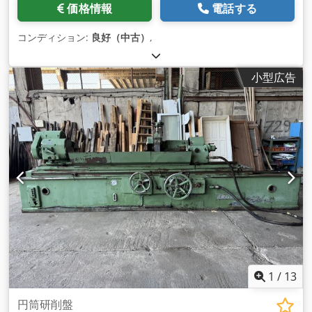
価格情報
電話する
コンディション:
良好（中古）
,
小型広告
1
/
13
円筒研削盤