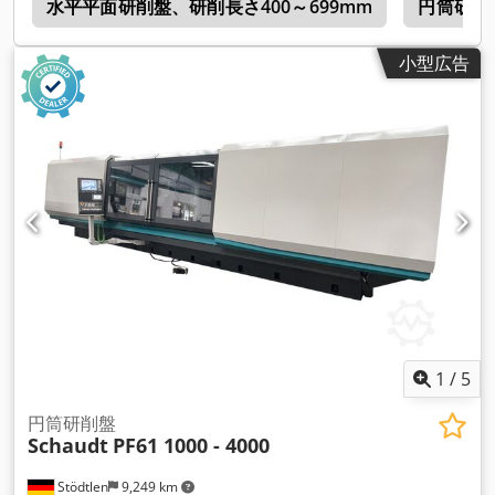
c
水平平面研削盤、研削長さ400～699mm
円筒研削盤
小型広告
1
/
5
円筒研削盤
Schaudt
PF61 1000 - 4000
Stödtlen
9,249 km