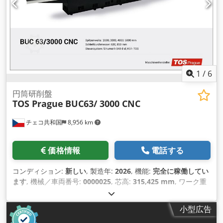
ドマークのない表面仕上げを実現します。 独立ベッドの場合：
オートキャリパー径870〜2,250mm。 渦電流による亀裂および
傷の検出プローブ。 最大180 mmの超音波深度プローブ。 高圧
ホイールクリーナー。 ホイールのダイナミックバランスを電磁
的に自動または手動で調整します。 ダイヤモンド付きホイール
ドレッシング装置。 2 個の静水圧安定装置。 2 流体力学的安
定。 4 ロールのソフトランディング。 モーター付きホイールク
1
/
6
イックチェンジ装置。 ジブクレーン。 振動測定、記録先： ヘ
ッドストックベース ネックレスト フットストック ホイールヘ
円筒研削盤
TOS Prague
BUC63/ 3000 CNC
ッド ホイールヘッドを後ろに キャリッジ側面。 作業能力。 研
削長さ11,000 mm 最大直径1,066 mm 研削ホイール2,200 mm
チェコ共和国
8,956 km
最小直径1.066 mmの研削ホイール800 mm 中心距離11,700
mm 最大ロール重量80トン ステディ付き最大ロール重量180ト
ン ホイール中心とロール軸間の最小距離 845 mm ホイール中
価格情報
電話する
心とロール軸間の最大距離 1,635 mm キャリッジ軸Z、油圧 送
り、無段階 0～6,000 mm/分 油膜厚さ0.020 mm 車道間の距離
コンディション:
新しい
, 製造年:
2026
, 機能:
完全に稼働してい
1,500 mm 道幅160mm 車両の全長 3,385 mm キャリッジ軸X
ます
, 機械／車両番号:
0000025
, 芯高:
315,425 mm
, ワーク重
上のホイールヘッド、ホイールプローブ軸A、 検査官軸A1、 ホ
量（最大）:
3,000 kg（キログラム）
, 研削長さ:
3,000 mm
, 砥
イールヘッドクロストラベルボールねじ、軸X 940 mm 解像度
石径:
750 mm
, 全幅:
2,700 mm
, 全長:
11,000 mm
, 全高:
軸X 0.0001 mm ホイールスピンドル長さ 1.695 mm スピンド
小型広告
2,200 mm
, 研削直径:
630,850 mm
, 芯間ワーク重量:
3,000 g
,
ルベアリング、油圧式、直径254 mm 分解能インフィードマイ