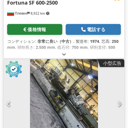
Fortuna
SF 600-2500
Плевен
8,922 km
価格情報
電話する
コンディション:
非常に良い（中古）
, 製造年:
1974
, 芯高:
250
mm
, 研削長さ:
2,500 mm
, 砥石径:
750 mm
, 研削直径:
500
mm
,
小型広告