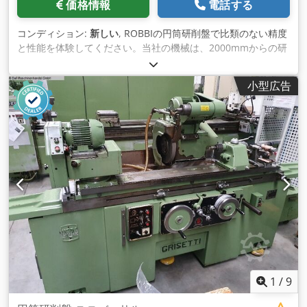
価格情報
電話する
コンディション:
新しい
, ROBBIの円筒研削盤で比類のない精度
と性能を体験してください。当社の機械は、2000mmからの研
磨長さを提供し、半自動およびC NCバージョンがあります。直
径300-1000mmまでの研削が可能です。一部在庫もございま
小型広告
す！ 円筒研削盤をさらに多機能にする豊富なアクセサリーをご
覧ください。複雑なワークでも、厳しい作業でも、当社の機械
は常に最高の結果を提 供します。 ROBBIの長年の経験を信頼
し、お客様の加工プロセスを最適化しましょう。品質と精度に
投資してください！こちらは標準機の一部です。 その他の機械
サイズについては、お問い合わせください： 主な技術データ
型式：オミクロンMT6 テーブル上センター高さ 400/450/500
mm ワーク径 最大795/895/955mm センター間ワーク重量 最
大4t センター幅 最大 3000 - 8000 mm 主な技術データ 型式：
オミクロンCNC80 サンディング直径: 795/895/955 mm 研削
長: 3000-8000 mm センターの高さ: 400/450/500 mm ベッド
上の直径：795/895/955 mm 最大ワーク重量：センター間 4 t
主な技術データ：オミクロンCNC60型 サンディング直径
595/695 mm サンディング長さ 1000 - 3000 mm センター高さ
1
/
9
300/350 mm ベッド上スイング径 600/700 mm センター間最
大ワーク重量 1200 kg その他の技術データについては、お問い