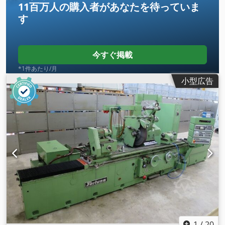
11百万人の購入者
があなたを待っていま
す
今すぐ掲載
*1件あたり/月
小型広告
1
/
20