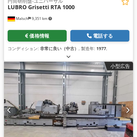
円筒研削盤-ユニバーサル
LUBRO Grisetti
RTA 1000
合わせください。 アクセサリー（オミクロンCNC80の例）
CNC制御：シーメンス840D ガラススケール：X軸 クーラント
Malsch
9,351 km
装置: クーラント用受け皿付き Cedpfotximvsx Anuorf 砥石ド
レッサー：心押台に取り付け（ダイヤモンドなし） 伸縮カバ
ー：布製テーブル用 機械油：スピンドル用5リットル 周波数変
価格情報
電話する
換器： スピンドルモーターとワークドライブ用（無段階可変）
油圧ユニット：心押台クイル制御用 軸のボールネジ：XとZ 幾
コンディション:
非常に良い（中古）
, 製造年:
1977
,
何学的パラメーターと作業パラメーターで最適化されたサイク
ル - CNC研削盤は中型工作物の生産に適しています。 研削盤
は、中型工作物の生産に適しています。 - 研削盤は最新世代の
小型広告
SIEMENS 840Di slシステムを装備しています。 - 機械は自動測
定システムを装備することができます。 - 研削砥石は、生産に
必要な形状に合わせて設計することが可能です。 要求される生
産タイプ - 研削盤に第三の補間軸と特別に作成されたソフトウ
エアが装備されていれば、高精度の加工が可能です。 研削盤に
第三の補間軸と専用ソフトウェアが装備されていれば、高精度
の加工が可能です。 簡単なプログラミング ISOプログラミング
の知識がなくても、複雑なプログラムを作成することができま
す。 パラメータ入力は、様々なパラメータの意味を段階的に説
明する一連のメッセージとシンボルによって容易になります。
作業サイクルは、同じサイクルパラメーターを入力することで