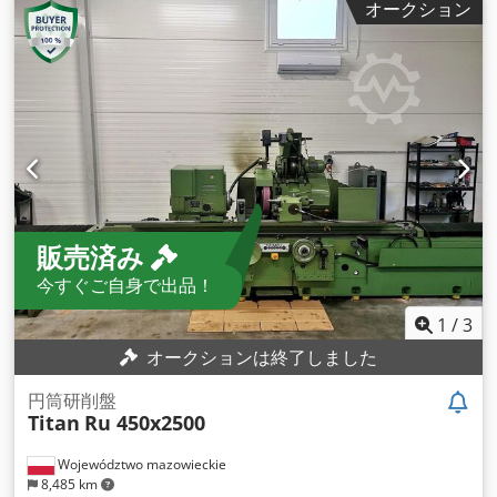
オークション
販売済み
今すぐご自身で出品！
1
/
3
オークションは終了しました
円筒研削盤
Titan
Ru 450x2500
Województwo mazowieckie
8,485 km