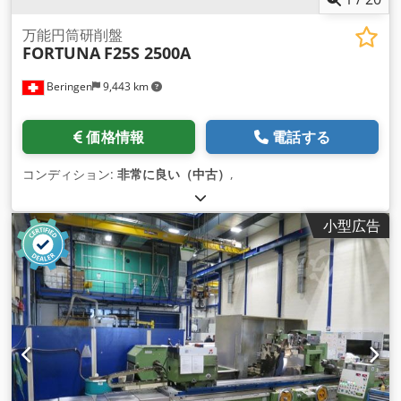
万能円筒研削盤
FORTUNA
F25S 2500A
Beringen
9,443 km
価格情報
電話する
コンディション:
非常に良い（中古）
,
小型広告