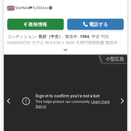
Sheffield
9,334 km
価格情報
電話する
コンディション:
良好（中古）
, 製造年:
1984
, 中古 TOS
KAMENICEK モデル BUC63A x 3000 汎用円筒研削盤.製造年：
1984年。 以前は英国ダービーのロールスロイス社に設置され
ていた機械です。現在ベルギーにあり、点検が可能です。 スペ
小型広告
ック 最大振り幅 630 mm センター間距離 3000 mm ワークヘ
ッドスイベル - ホイールヘッド方向のみ 90 deg. ワークスピン
ドル ボア付きテーパー No.6 M.T. テールストックバレルストロ
ーク長さ 70 mm テールストックバレル テーパー No.6 M.T. 主
軸端クランプ Din 55021 砥石台の旋回角度 + 30 deg - 10 deg
ボールネジによる調整長さ 290 mm 追加調整長さ 250 mm 早
送り長さ 90 mm ワークの直径を基準にした、ハンドル1回転あ
たりの切り込み設定長さ 0.5 mm 砥石直径750 x 80 x 305 mm
砥石直径 x 幅 x 穴 摩耗した砥石の最小直径 570 mm 砥石最大
面幅 125 mm テーブル移動速度 - 無段階調整 0.5-0.6 m/min
テーブル移動量（手動ハンドル1回転あたり） 8 mm テーブル
旋回角度 +/- 5 deg. センター間の最大許容ワーク重量 2500 kg