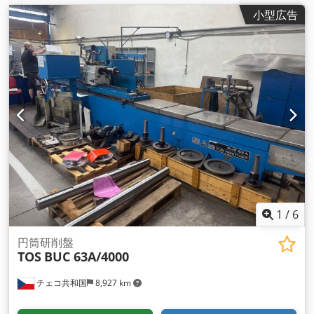
小型広告
1
/
6
円筒研削盤
TOS
BUC 63A/4000
チェコ共和国
8,927 km