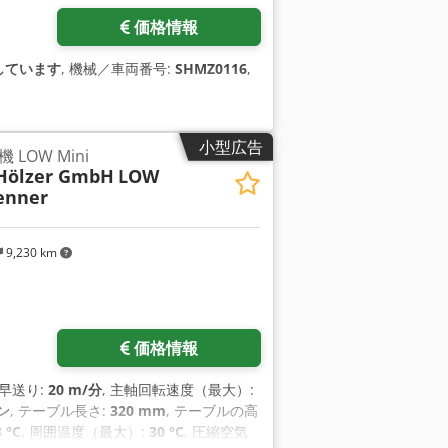
価格情報
しています
, 機械／車両番号:
SHMZ0116
,
小型広告
LOW Mini
Hölzer GmbH
LOW
enner
9,230 km
価格情報
軸早送り:
20 m/分
, 主軸回転速度（最大）:
ン
, テーブル長さ:
320 mm
, テーブルの高
 °C
, 周囲温度（最大）:
30 °C
, 圧縮空気