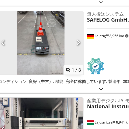
無人搬送システム
SAFELOG GmbH
Leipzig
8,956 km
1
/
8
コンディション:
良好（中古）
, 機能:
完全に稼働しています
, 製造年:
20
産業用デジタルI/O
National Instr
Lajosmizse
8,941 