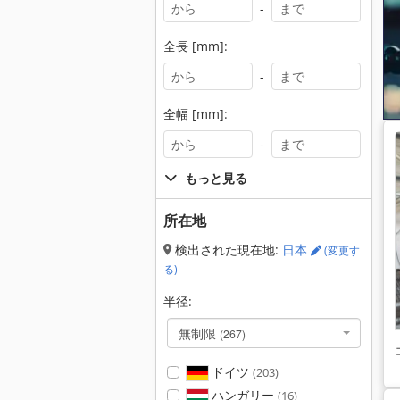
-
全長 [mm]:
-
全幅 [mm]:
-
もっと見る
所在地
検出された現在地:
日本
(変更す
る)
半径:
無制限
(267)
ドイツ
(203)
ハンガリー
(16)