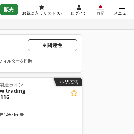
販売
言語
お気に入りリスト
(0)
ログイン
メニュー
関連性
フィルターを削除
小型広告
製造ライン
w trading
116
国
1,667 km