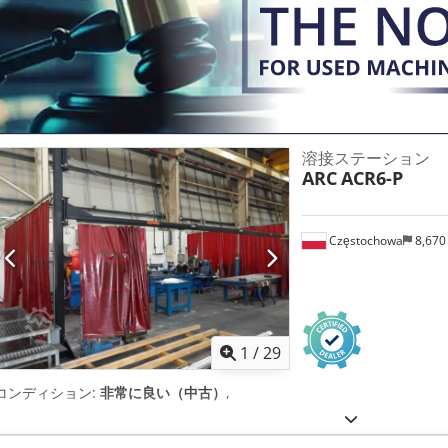
空吸引カップと組み合わせて使用されます。 Dedpovuw R Refx Aid
ています。 • Z 軸上のシャフトとディスクツール分離モジュール (0 ～ 9
システムを備えたリニアモーター技術の X-Y クロステーブルモジュール 
パートメントのローディング モジュール、スライド ドアで左右に分離 •
ンテナンス ドアが付いています。 ESD • ティーチインプログラミン
ル • 作業領域は520 x 480mmです。 ・自動カッター長さ処理 • リモ
Windows 10 Pro オペレーティング システムを搭載した Touch IPC
ン化 ・エンドミルのみのカッター折損制御 • 真空クランプ技術の準備 • E
溶接ステーション
戸 掃除機ユニットもオプションでご用意できます。
ARC
ACR6-P
Częstochowa
8,670
1
/
29
コンディション:
非常に良い（中古）
,