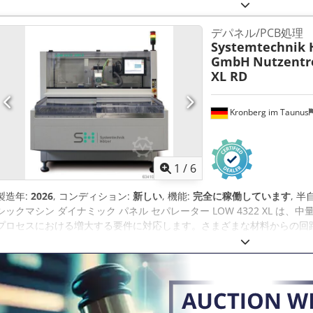
接続:
6 バー
, 作業長さ:
320 mm
, 軸数:
3
,
デパネル/PCB処理
Systemtechnik 
GmbH
Nutzentr
XL RD
Kronberg im Taunus
1
/
6
製造年:
2026
, コンディション:
新しい
, 機能:
完全に稼働しています
, 
シックマシン ダイナミック パネル セパレーター LOW 4322 XL 
プロセスにおける増大する要件に対応します。さまざまな材料からの回
度、スループットを備えた、低発塵かつ低ストレスのソーイングおよび
す。非常にダイ ナミックなリニアモーター軸、ツール、グリッパーは
離機の高レベルの寿命と信頼性を保証します。 半自動パネル取り外し – 必
XL パネルセパレーターは、短い分離時間と処理時間を維持しながら、
基板は、平行シャトルを使用して 挿入され、ピン クランプ技術を使用