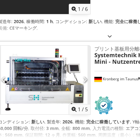
1
/
6
製造年:
2026
, 稼働時間:
1 h
, コンディション:
新しい
, 機能:
完全に稼働
装備:
CEマーキング
,
プリント基板用分離機 
Systemtechnik 
Mini - Nutzentr
Kronberg im Taunus
1
/
5
コンディション:
新しい
, 製造年:
2026
, 機能:
完全に稼働しています
, Y
60,000 回転/分
, 取付径:
3 mm
, 全幅:
800 mm
, 入力電流の種類:
エアコ
さ:
560 mm
, 保証期間:
12 ヶ月
, 作業幅:
560 mm
, 周囲温度（最小）:
18