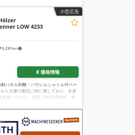
小型広告
Hölzer
enner LOW 4233
9,230 km
価格情報
半自動パネル剥離・パラレルシャトル付ベー
は、中量から大量の製品に特に適しており、生産
路基板パネルは、最高 の製品柔軟性、精
フライス加工技術を使用して分離されま
最高の品質基準を満たしており、パネル剥
要に応じたソリューション LOW 4322
迅速な製品交換を可能にします。プリント
して持ち上げて固定され、必要に応じて真