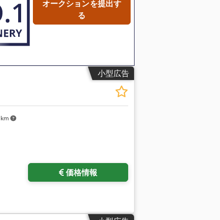
eck ドイツ製 このマシンには以下が装備され
オークションを提出す
0 度で自動的に回転可能) • 高分解能測定
る
• 平行シャトルとして構成された 2 コン
 スチール溶接フレームには左右 2 つのメ
グ用の標準ビジョンシステムベースモジュー
ート接続によるリモート保守/サポート •
 • プロトコルを含むレーザー軸測定 • 空気イオ
SD粉体塗装、RAL 9002、窓および引き
小型広告
 km
価格情報