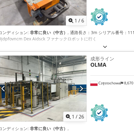
1
/
6
コンディション:
非常に良い（中古）
, 通路長さ：3m シリアル番号：111748
Djdpfovncm Dex Aidsck ファナックロボットに行く
成形ライン
OLMA
Częstochowa
8,670
1
/
26
コンディション:
非常に良い（中古）
,