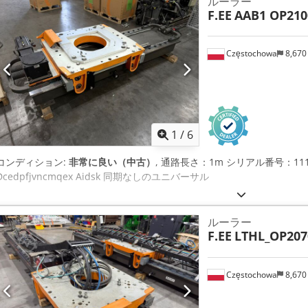
ルーラー
F.EE
AAB1 OP210
Częstochowa
8,670
1
/
6
コンディション:
非常に良い（中古）
, 通路長さ：1m シリアル番号：111744
Dcedpfjvncmqex Aidsk 同期なしのユニバーサル
ルーラー
F.EE
LTHL_OP207
Częstochowa
8,670