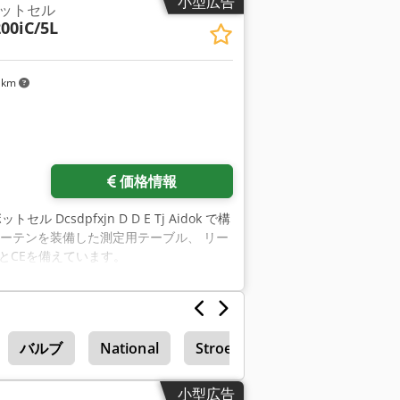
小型広告
ットセル
00iC/5L
 km
価格情報
ル Dcsdpfxjn D D E Tj Aidok で構
つのライトカーテンを装備した測定用テーブル、 リー
テムとCEを備えています。
バルブ
National
Stroehlein Instruments
小型広告