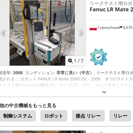
リークテスト用ロボ
Fanuc
LR Mate 2
Częstochowa
8,670
1
/
7
製造年:
2008
, コンディション:
非常に良い（中古）
, リークテスト用ロボットセ
成される： ロボット FANUC LR Mate 200iC/5L - 2008、 8
クテスト用Innomatec機器2台、タイプLTC - 502。 セルは安全シス
他の中古機械をもっと見る
制御システム
ロボット
接点 リレー
リレー