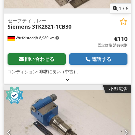
1
/
6
セーフティリレー
Siemens
3TK2821-1CB30
€110
Wiefelstede
8,980 km
固定価格 消費税別
問い合わせる
電話する
コンディション:
非常に良い（中古）
,
小型広告