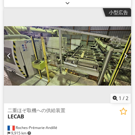
小型広告
1
/
2
二重ほぞ取機への供給装置
LECAB
Roches-Prémarie-Andillé
9,915 km