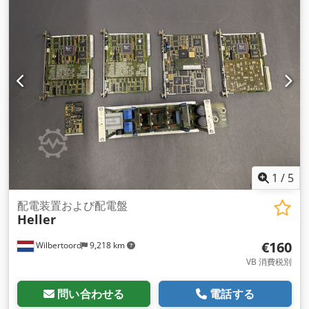
1
/
5
配電装置および配電盤
Heller
€160
Wilbertoord
9,218 km
VB 消費税別
問い合わせる
電話する