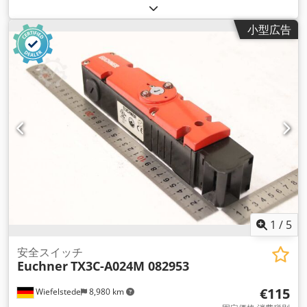
小型広告
1
/
5
安全スイッチ
Euchner
TX3C-A024M 082953
€115
Wiefelstede
8,980 km