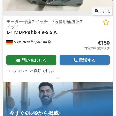
1
/
10
モーター保護スイッチ、2速度用極切替ス
イッチ
E-T
MDPPehb 4,9-5,5 A
€150
Wiefelstede
8,980 km
固定価格 消費税別
問い合わせる
電話する
コンディション:
良好（中古）
,
今すぐ€4.49から掲載
*