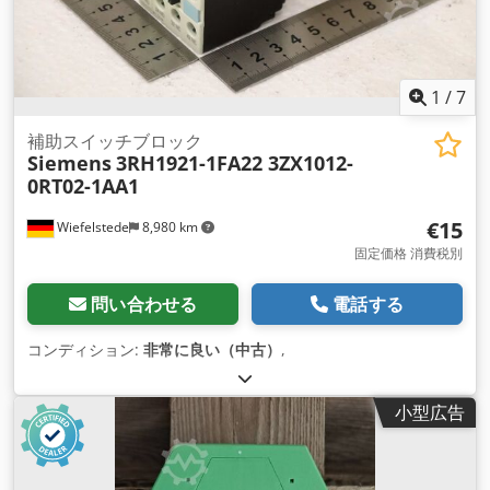
1
/
7
補助スイッチブロック
Siemens
3RH1921-1FA22 3ZX1012-
0RT02-1AA1
€15
Wiefelstede
8,980 km
固定価格 消費税別
問い合わせる
電話する
コンディション:
非常に良い（中古）
,
小型広告