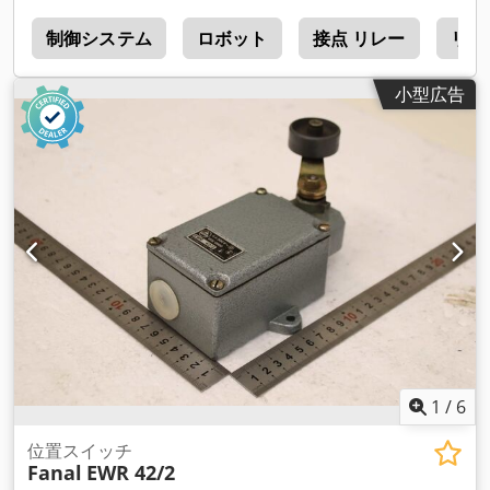
r
制御システム
ロボット
接点 リレー
リレ
小型広告
1
/
6
位置スイッチ
Fanal
EWR 42/2