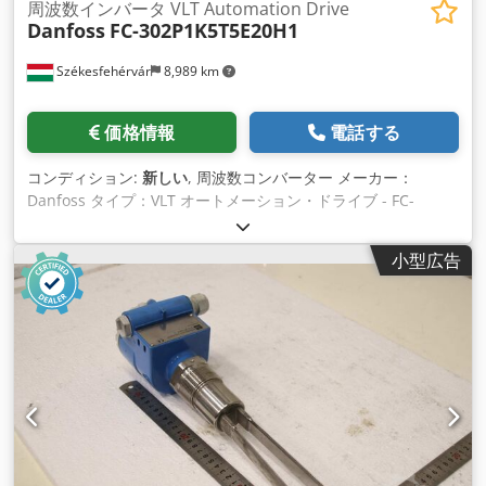
周波数インバータ VLT Automation Drive
Danfoss
FC-302P1K5T5E20H1
Székesfehérvár
8,989 km
価格情報
電話する
コンディション:
新しい
, 周波数コンバーター メーカー：
Danfoss タイプ：VLT オートメーション・ドライブ - FC-
302P1K5T5E20H1 マックス。パワー：1.5kW 入力：3x380-
500V、50/60 HZ、3.7/3.1 A Codohqhx Tjpfx Am Uerf 出力：
小型広告
0〜100HZ、4.1/3.4A