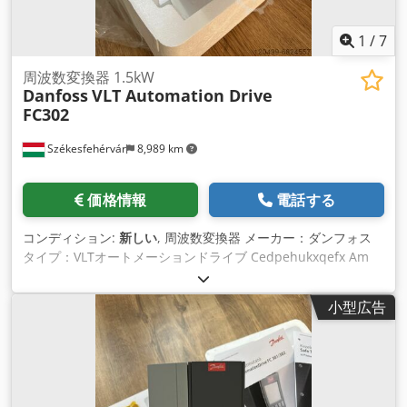
1
/
7
周波数変換器 1.5kW
Danfoss
VLT Automation Drive
FC302
Székesfehérvár
8,989 km
価格情報
電話する
コンディション:
新しい
, 周波数変換器 メーカー：ダンフォス
タイプ：VLTオートメーションドライブ Cedpehukxqefx Am
Uerf 型番：FC302P1K5T5E20H1XGXXXXSXXXXA0BXCXXXXD0
(P1K5) 1.5 KW / 2.0 HP、三相 380 - 500 VAC, (E20) IP20 / シャ
小型広告
ーシ