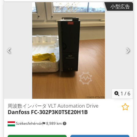
Am Uorf (P7K5) 7.5 KW / 10 HP、三相 380 - 500 VAC, (E20)
小型広告
IP20 / シャーシ
1
/
6
周波数インバータ VLT Automation Drive
Danfoss
FC-302P3K0T5E20H1B
Székesfehérvár
8,989 km