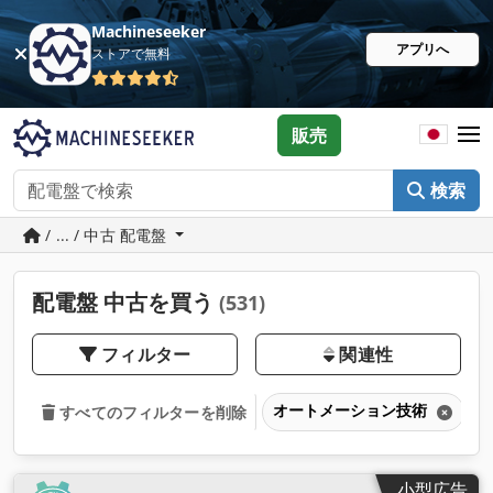
Machineseeker
アプリへ
ストアで無料
販売
検索
/ ... / 中古 配電盤
配電盤 中古を買う
(531)
フィルター
関連性
オートメーション技術
すべてのフィルターを削除
小型広告