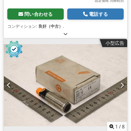
固定価格 消費税別
問い合わせる
電話する
コンディション:
良好（中古）
,
小型広告
1
/
8