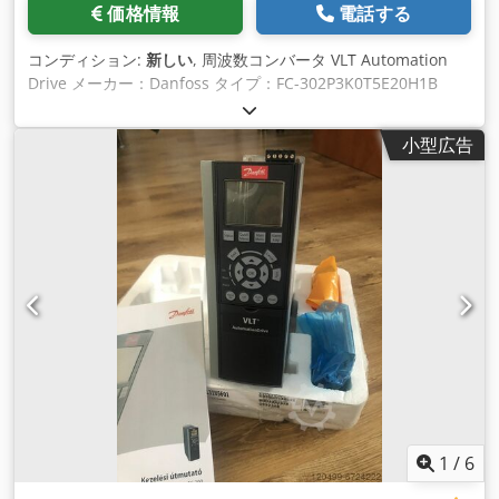
価格情報
電話する
コンディション:
新しい
, 周波数コンバータ VLT Automation
Drive メーカー：Danfoss タイプ：FC-302P3K0T5E20H1B
Crsdpfx Amjhqh Hps Uef 入力: 3x380-500 V、50/60HZ、
6.5/5.7A 出力：0～590HZ、7.2/6.3A
小型広告
1
/
6