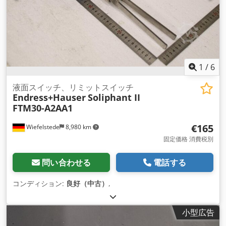
1
/
6
液面スイッチ、リミットスイッチ
Endress+Hauser
Soliphant II
FTM30-A2AA1
€165
Wiefelstede
8,980 km
固定価格 消費税別
問い合わせる
電話する
コンディション:
良好（中古）
,
小型広告