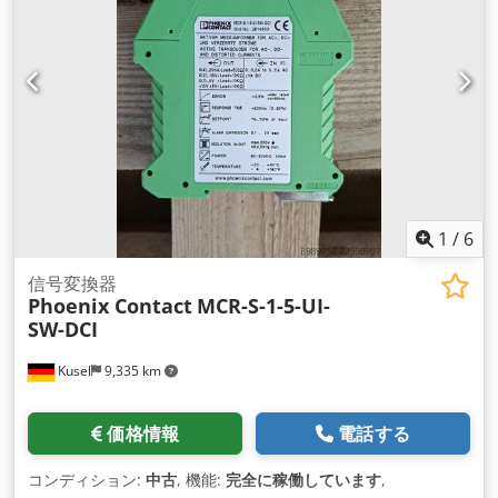
1
/
6
信号変換器
Phoenix Contact
MCR-S-1-5-UI-
SW-DCI
Kusel
9,335 km
価格情報
電話する
コンディション:
中古
, 機能:
完全に稼働しています
,