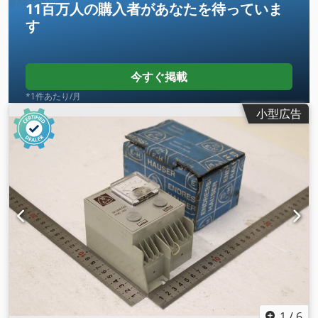
11百万人の購入者
があなたを待っていま
す
今すぐ掲載
*1件あたり/月
小型広告
1
/
6