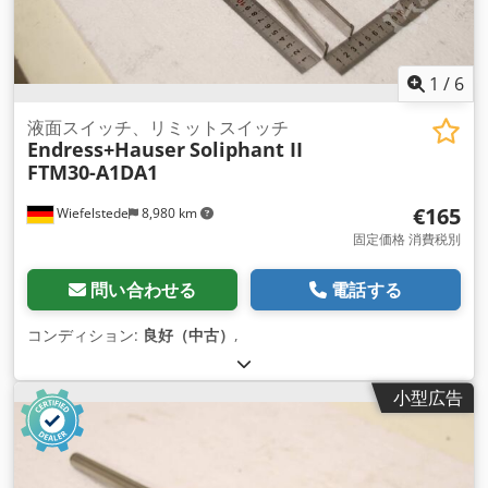
1
/
6
液面スイッチ、リミットスイッチ
Endress+Hauser
Soliphant II
FTM30-A1DA1
€165
Wiefelstede
8,980 km
固定価格 消費税別
問い合わせる
電話する
コンディション:
良好（中古）
,
小型広告