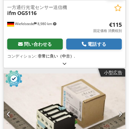
一方通行光電センサー送信機
ifm
OG5116
€115
Wiefelstede
8,980 km
固定価格 消費税別
問い合わせる
電話する
コンディション:
非常に良い（中古）
,
小型広告