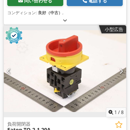
問い合わせる
電話する
コンディション:
良好（中古）
,
小型広告
1
/
8
負荷開閉器
Eaton
TO-2-1 20A