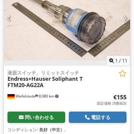
1
/
11
液面スイッチ、リミットスイッチ
Endress+Hauser
Soliphant T
FTM20-AG22A
€155
Wiefelstede
8,980 km
固定価格 消費税別
問い合わせる
電話する
コンディション:
良好（中古）
,