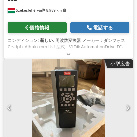
Székesfehérvár
8,989 km
価格情報
電話する
コンディション:
新しい
, 周波数変換器 メーカー：ダンフォス
Crsdpfx Ajhukxxom Usf 型式：VLT® AutomationDrive FC-
302 FC-302P2K2T5E20H1XGXXXXSXXXAXBXCXXXXDX (P2K2)
2.2 KW / 3.0 HP、三相 380 - 500 VAC, (E20) IP20 / シャーシ
小型広告