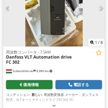
1
/
8
周波数コンバータ - 7.5kW
Danfoss
VLT Automation drive
FC 302
Székesfehérvár
8,989 km
価格情報
電話する
コンディション:
新しい
, 周波数変換器 メーカー：ダンフォス
型式：VLTオートマティンドライブFC302 FC-
302P7K5T5E20H1XGXXXXSXXXAXBXCXXXXDX Codshukxuspfx