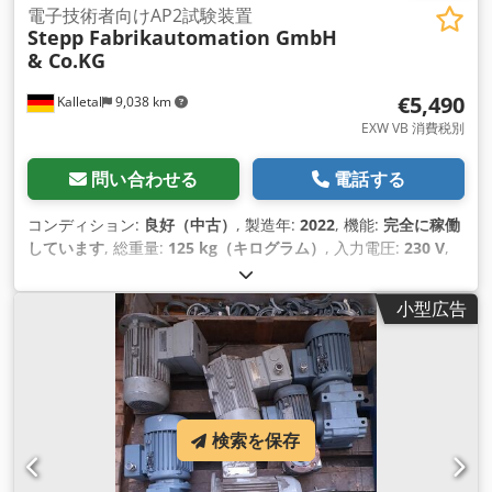
電子技術者向けAP2試験装置
Stepp Fabrikautomation GmbH
& Co.KG
€5,490
Kalletal
9,038 km
EXW VB 消費税別
問い合わせる
電話する
コンディション:
良好（中古）
, 製造年:
2022
, 機能:
完全に稼働
しています
, 総重量:
125 kg（キログラム）
, 入力電圧:
230 V
,
全長:
1,500 mm
, 全高:
1,000 mm
, 全幅:
700 mm
, 装備:
ドキ
ュメント / マニュアル
,
小型広告
検索を保存