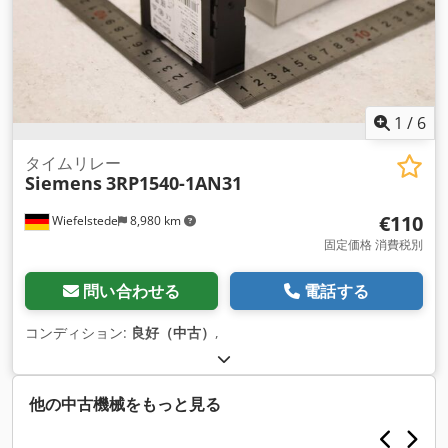
1
/
6
タイムリレー
Siemens
3RP1540-1AN31
€110
Wiefelstede
8,980 km
固定価格 消費税別
問い合わせる
電話する
コンディション:
良好（中古）
,
他の中古機械をもっと見る