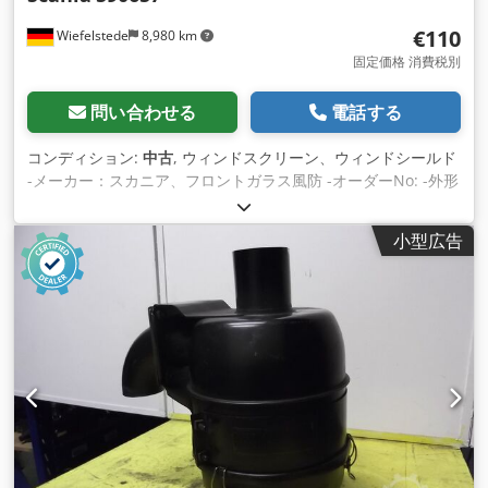
€110
Wiefelstede
8,980 km
固定価格 消費税別
問い合わせる
電話する
コンディション:
中古
, ウィンドスクリーン、ウィンドシールド
-メーカー：スカニア、フロントガラス風防 -オーダーNo: -外形
寸法：1660/705/厚さ7mm -重量: 16 kg Dcodpfsiyzptex Akkek
-輸送寸法：1660/785/H390 mm
小型広告