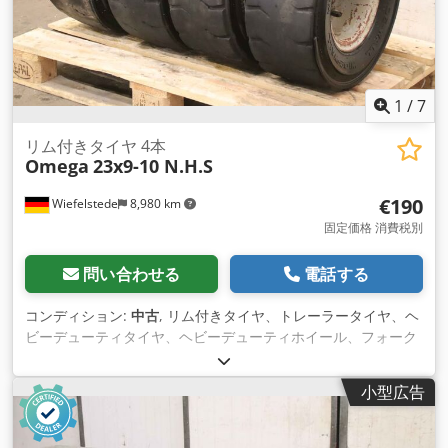
1
/
7
リム付きタイヤ 4本
Omega
23x9-10 N.H.S
€190
Wiefelstede
8,980 km
固定価格 消費税別
問い合わせる
電話する
コンディション:
中古
, リム付きタイヤ、トレーラータイヤ、ヘ
ビーデューティタイヤ、ヘビーデューティホイール、フォーク
リフトタイヤ -メーカー：オメガ、4ピースタイヤタイプWIDE-
WALL、インナーチューブ、リム付 -タイヤサイズ：23x9-10
小型広告
N.H.S. -ピッチサークル： Ø 162 x 20 mm -リセス：Ø 110
mm Dedpour Alwofx Akkock -価格/配送: 完成品 -寸法： Ø
540 x 240 mm -重量：35 kg/本