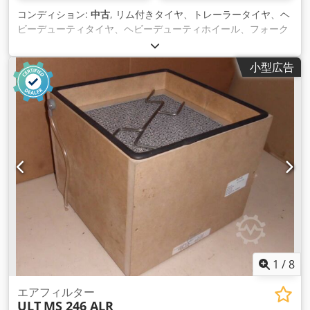
コンディション:
中古
, リム付きタイヤ、トレーラータイヤ、ヘ
ビーデューティタイヤ、ヘビーデューティホイール、フォーク
リフトタイヤ -引き渡し：現状渡しとなります。 -タイヤ摩耗：
写真参照 -メーカー：Solideal、タイヤ2本、インナーチュー
小型広告
ブ、リム付き Dsdpfxjur Alqo Akkjck -タイヤサイズ：23-
5(150/100-13) -タイヤ空気圧: bar -ピッチサークル: Ø 162 x
18 mm -前部： Ø 110 mm -価格/配送: 完成品 -重量：27 kg/本
1
/
8
エアフィルター
ULT
MS 246 ALR