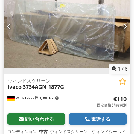
1
/
6
ウィンドスクリーン
Iveco
3734AGN 1877G
€110
Wiefelstede
8,980 km
固定価格 消費税別
問い合わせる
電話する
コンディション:
中古
, ウィンドスクリーン、ウィンドシールド