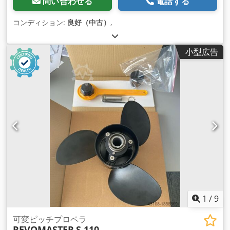
問い合わせる
電話する
コンディション:
良好（中古）
,
小型広告
1
/
9
可変ピッチプロペラ
REVOMASTER
S 110