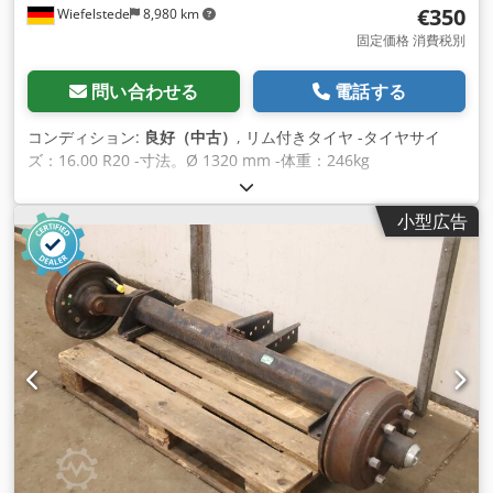
€350
Wiefelstede
8,980 km
固定価格 消費税別
問い合わせる
電話する
コンディション:
良好（中古）
, リム付きタイヤ -タイヤサイ
ズ：16.00 R20 -寸法。Ø 1320 mm -体重：246kg
Djdscglmrjpfx Akkeck
小型広告