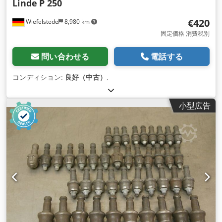
Linde
P 250
€420
Wiefelstede
8,980 km
固定価格 消費税別
問い合わせる
電話する
コンディション:
良好（中古）
,
小型広告