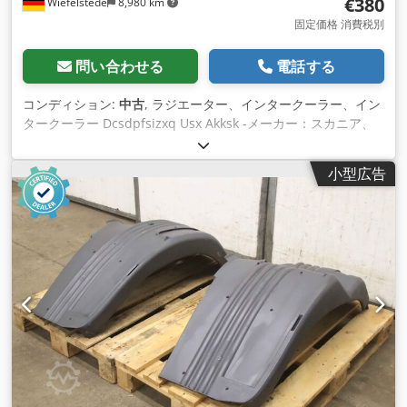
€380
Wiefelstede
8,980 km
固定価格 消費税別
問い合わせる
電話する
コンディション:
中古
, ラジエーター、インタークーラー、イン
タークーラー Dcsdpfsizxq Usx Akksk -メーカー：スカニア、
ラジエーターインタークーラー -注文番号: 1430718 -輸送寸
法：1010/990/H105 mm -重量：20kg
小型広告