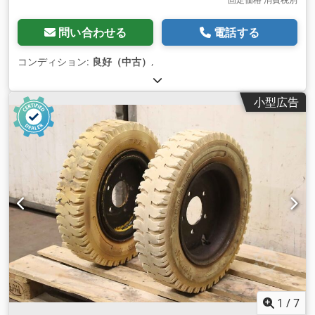
問い合わせる
電話する
コンディション:
良好（中古）
,
小型広告
1
/
7