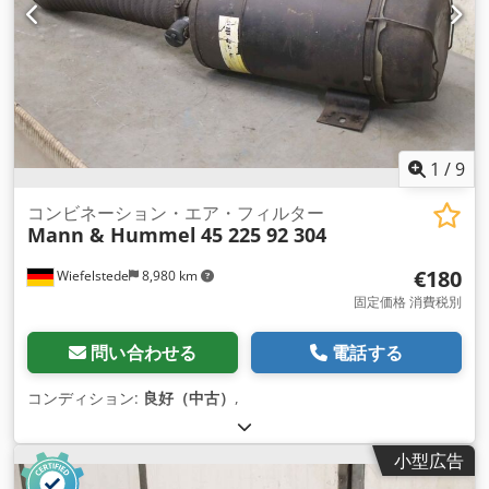
1
/
9
コンビネーション・エア・フィルター
Mann & Hummel
45 225 92 304
€180
Wiefelstede
8,980 km
固定価格 消費税別
問い合わせる
電話する
コンディション:
良好（中古）
,
小型広告