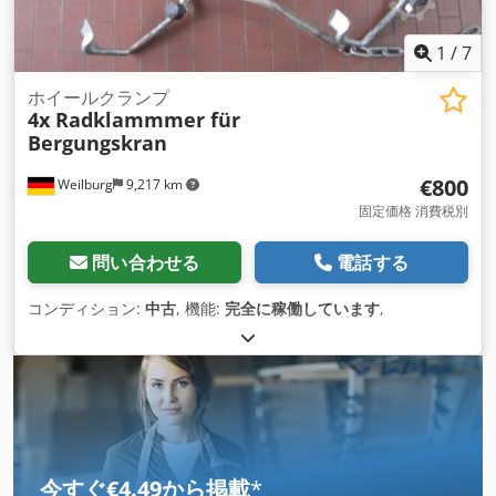
1
/
7
ホイールクランプ
4x Radklammmer für
Bergungskran
€800
Weilburg
9,217 km
固定価格 消費税別
問い合わせる
電話する
コンディション:
中古
, 機能:
完全に稼働しています
,
今すぐ€4.49から掲載
*