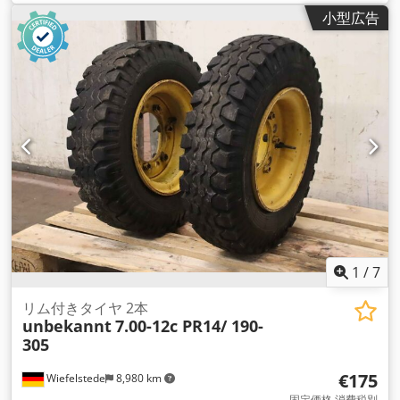
310/160/H50 mm Dcsdpjc Ih Ttsfx Akkok -重量：3.6kg/個
小型広告
1
/
7
リム付きタイヤ 2本
unbekannt
7.00-12c PR14/ 190-
305
€175
Wiefelstede
8,980 km
固定価格 消費税別