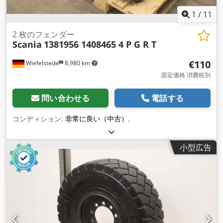
1
/
11
2 枚のフェンダー
Scania
1381956 1408465 4 P G R T
€110
Wiefelstede
8,980 km
固定価格 消費税別
問い合わせる
電話する
コンディション:
非常に良い（中古）
,
小型広告