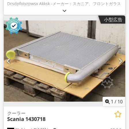
Dcsdpfoiyzpwsx Akksk -メーカー：スカニア、フロントガラス
風防タイプ 3734AGN 1877G -注文番号：3000910 - 8013994 -
寸法：2120/820/厚さ6mm -重量: 24 kg -輸送寸法：
小型広告
2310/930/H420 mm
1
/
10
クーラー
Scania
1430718