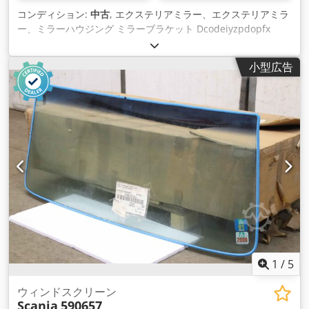
コンディション:
中古
, エクステリアミラー、エクステリアミラ
ー、ミラーハウジング ミラーブラケット Dcodeiyzpdopfx
Akkjk -メーカー：スカニア、ミラーハウジングミラーホルダー
修理/塗装準備中 -タイプ: 590657 -寸法: 1640/640/H210 mm -
小型広告
重量: 8 kg
1
/
5
ウィンドスクリーン
Scania
590657