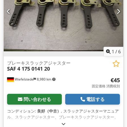
1
/
6
ブレーキスラックアジャスター
SAF
4 175 0141 20
€45
Wiefelstede
8,980 km
固定価格 消費税別
問い合わせる
電話する
コンディション:
良好（中古）
, スラックアジャスターマニュア
ル、スラックアジャスター、ブレーキスラックアジャスター、
ブレーキアジャスター -個数：5個 -価格：1枚あたり -寸法図。