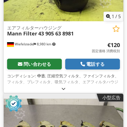
1
/
5
エアフィルターハウジング
Mann Filter
43 905 63 8981
€120
Wiefelstede
8,980 km
固定価格 消費税別
問い合わせる
電話する
コンディション:
中古
, 圧縮空気フィルタ、ファインフィルタ、
フィルタ、プレフィルタ、吸気フィルタ、エアフィルタハウジ
ング、エアフィルタハウジング、発電機 エアフィルタ -フィル
ター付きマンエアフィルターハウジング -入口/出口： Ø 80/70
小型広告
mm -品番： 43 905 63 8981 -寸法： Ø 260/400 mm -重量：
11.5 kg Dcedpfxjd Sxg Uj Akkok