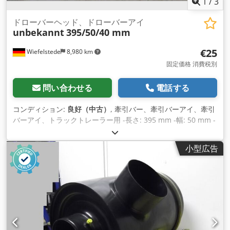
1
/
3
ドローバーヘッド、ドローバーアイ
unbekannt
395/50/40 mm
€25
Wiefelstede
8,980 km
固定価格 消費税別
問い合わせる
電話する
コンディション:
良好（中古）
, 牽引バー、牽引バーアイ、牽引
バーアイ、トラックトレーラー用 -長さ: 395 mm -幅: 50 mm -
高さ: 40 mm -アイ: Ø 43 mm -価格: 1個あたり -数量：72個
Dcjdpfed Nhiijx Akkok -寸法:395/101/H40mm -重量: 5.5kg
小型広告