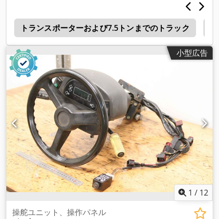
mm -寸法：Ø 355/595 mm -重量: 12,35 kg
ー
トランスポーターおよび7.5トンまでのトラック
7
小型広告
1
/
12
操舵ユニット、操作パネル