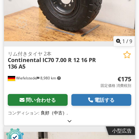
1
/
9
リム付きタイヤ 2本
Continental
IC70 7.00 R 12 16 PR
136 A5
€175
Wiefelstede
8,980 km
固定価格 消費税別
問い合わせる
電話する
コンディション:
良好（中古）
,
小型広告