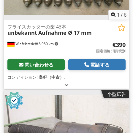
1
/
6
フライスカッターの歯 43本
unbekannt
Aufnahme Ø 17 mm
€390
Wiefelstede
8,980 km
固定価格 消費税別
問い合わせる
電話する
コンディション:
良好（中古）
,
小型広告