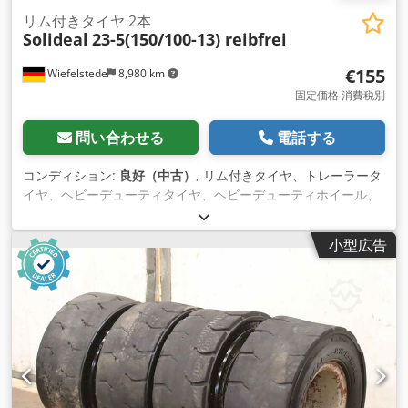
リム付きタイヤ 2本
Solideal
23-5(150/100-13) reibfrei
€155
Wiefelstede
8,980 km
固定価格 消費税別
問い合わせる
電話する
コンディション:
良好（中古）
, リム付きタイヤ、トレーラータ
イヤ、ヘビーデューティタイヤ、ヘビーデューティホイール、
フォークリフトタイヤ -メーカー: Solideal, インナーチューブ
とリム付きタイヤ2本 -タイヤサイズ：23-5(150/100-13) -タイ
小型広告
ヤ圧力：bar -ピッチサークル： Ø 162 x 18 mm -前部： Ø 110
mm Dcsdpfxour Alks Akkjk -価格/配送: 完成品 -重量：27 kg/
本