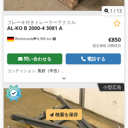
1
/
13
ブレーキ付きトレーラーアクスル
AL-KO
B 2000-4 3081 A
€850
Wiefelstede
8,980 km
固定価格 消費税別
問い合わせる
電話する
コンディション:
良好（中古）
,
小型広告
検索を保存