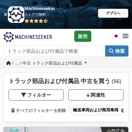
Machineseeker
アプリへ
ストアで無料
販売
検索
/ ... / 中古 トラック部品および付属品
トラック部品および付属品 中古を買う
(56)
フィルター
関連性
輸送車両および商用車両
すべてのフィルターを削除
小型広告