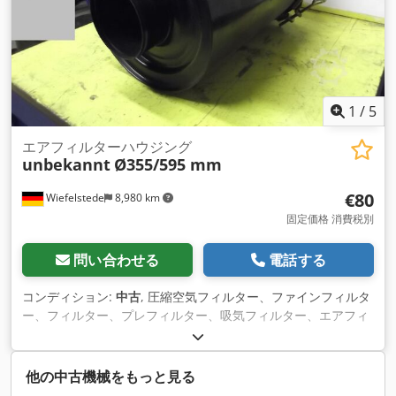
1
/
5
エアフィルターハウジング
unbekannt
Ø355/595 mm
€80
Wiefelstede
8,980 km
固定価格 消費税別
問い合わせる
電話する
コンディション:
中古
, 圧縮空気フィルター、ファインフィルタ
ー、フィルター、プレフィルター、吸気フィルター、エアフィ
ルターハウジング、発電機エアフィルタ ー Dcodpfx Aksd Sx
Ndjkok -納品：検品したままの状態でお届けします。 -蓋のへ
こみ：写真参照 -エアフィルターハウジング -のために。フィル
他の中古機械をもっと見る
ター ドナルドソン XLP 18 2046 -吸気口/排気口：Ø 150/149