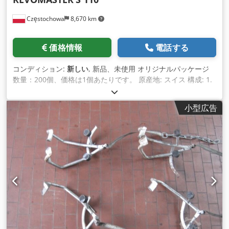
Częstochowa
8,670 km
価格情報
電話する
コンディション:
新しい
, 新品、未使用 オリジナルパッケージ
数量：200個、価格は1個あたりです。 原産地: スイス 構成: 1.
3枚の調整可能なアルミ製ブレードが組み立てられたプロペラ
ハブ 2. プラスチック製の精密調整ホイール 3. 可変ピッチプロ
小型広告
ペラ用高強度ステンレス製取付ナット 4. ロックプレート
Dcodpfxjv Dhc Ns Akksk 5. ウィングストロークを無段階に調
整できるフローティングキー 6. フライト変更時のおやつに欠か
せないもの 7. ユーザーマニュアル REVOMASTER S 110 プロペ
ラは、高効率と軽量を特徴とし、より優れたパフォーマンスと
燃料節約を実現します。カーボン複合材を使用しているため、
耐腐食性が あり、長寿命です。また、さまざまなエンジンタイ
プに合わせて、さまざまな取り付け構成も用意されています。