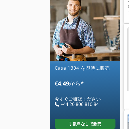
case 1394 を即時に販売
€4.49
から
*
今すぐご確認ください
+44 20 806 810 84
手数料なしで販売