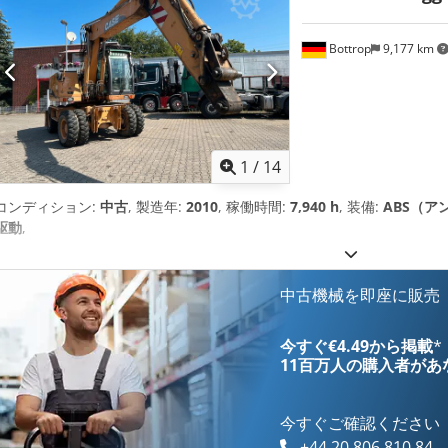
Bottrop
9,177 km
1
/
14
コンディション:
中古
, 製造年:
2010
, 稼働時間:
7,940 h
, 装備:
ABS（ア
駆動
,
中古機械を即座に販売
今すぐ€4.49から掲載
*
11百万人の購入者
があ
今すぐご確認ください
+44 20 806 810 84