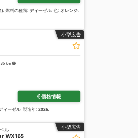
力)
, 燃料の種類:
ディーゼル
, 色:
オレンジ
,
小型広告
336 km
価格情報
ディーゼル
, 製造年:
2026
,
小型広告
ベル
er WX165