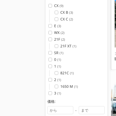
CX
(9)
CX B
(3)
CX C
(2)
E
(3)
WX
(2)
21F
(2)
21F XT
(1)
SR
(1)
0
(1)
1
(1)
821C
(1)
2
(1)
1650 M
(1)
3
(1)
価格:
-