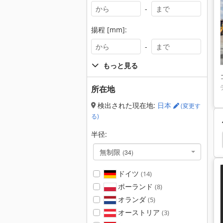
-
揚程 [mm]:
-
もっと見る
所在地
検出された現在地:
日本
(変更す
る)
半径:
ショベル
クローラ ショベル
Hyundai
掘削機
無制限
(34)
ドイツ
(14)
ポーランド
(8)
オランダ
(5)
オーストリア
(3)