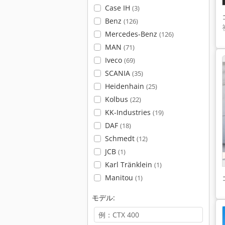
Case IH
(3)
Benz
(126)
Mercedes-Benz
(126)
MAN
(71)
Iveco
(69)
SCANIA
(35)
Heidenhain
(25)
Kolbus
(22)
KK-Industries
(19)
DAF
(18)
Schmedt
(12)
JCB
(1)
Karl Tränklein
(1)
Manitou
(1)
モデル: