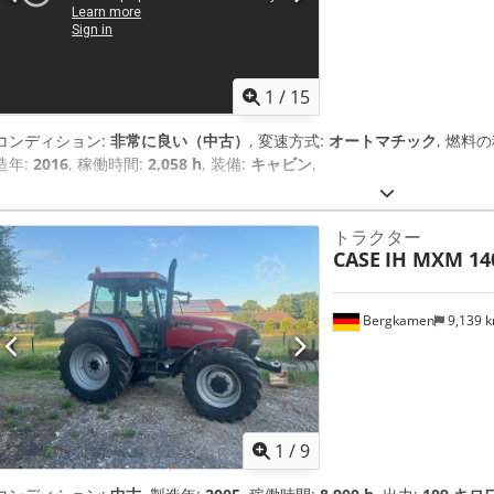
1
/
15
コンディション:
非常に良い（中古）
, 変速方式:
オートマチック
, 燃料
造年:
2016
, 稼働時間:
2,058 h
, 装備:
キャビン
,
トラクター
CASE
IH MXM 14
Bergkamen
9,139 
1
/
9