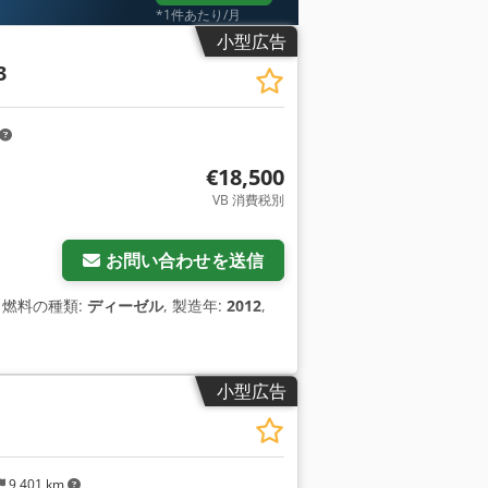
*1件あたり/月
小型広告
3
€18,500
VB 消費税別
お問い合わせを送信
, 燃料の種類:
ディーゼル
, 製造年:
2012
,
小型広告
9,401 km