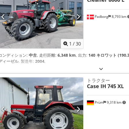
Padborg
8,793 km
1
/
30
コンディション:
中古
, 走行距離:
6,348 km
, 出力:
140 キロワット (190.
ディーゼル
, 製造年:
2004
,
トラクター
Case IH
745 XL
Prüm
9,318 km