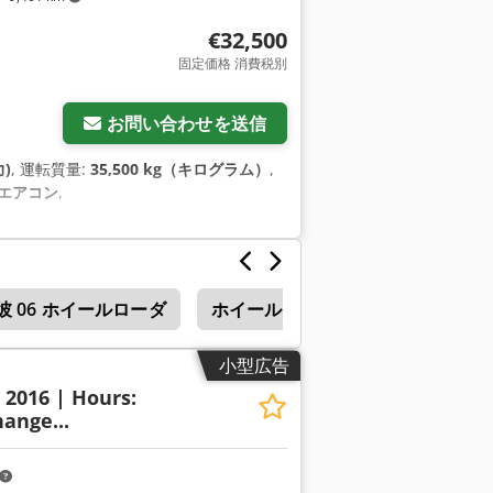
€32,500
固定価格 消費税別
お問い合わせを送信
力)
, 運転質量:
35,500 kg（キログラム）
,
エアコン
,
彼 06 ホイールローダ
ホイール ・ ローダ
Werklu
小型広告
: 2016 | Hours:
ange...