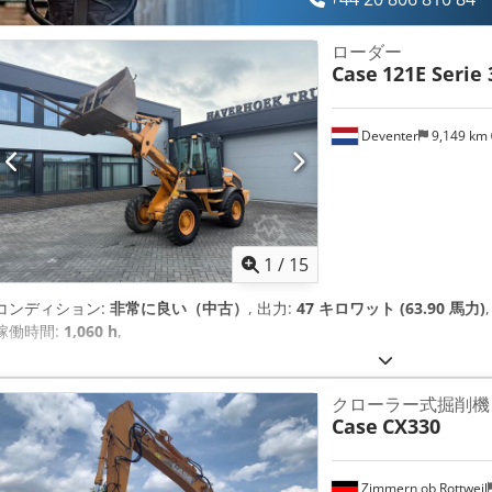
ローダー
Case
121E Serie 
Deventer
9,149 km
1
/
15
コンディション:
非常に良い（中古）
, 出力:
47 キロワット (63.90 馬力)
稼働時間:
1,060 h
,
クローラー式掘削機
Case
CX330
Zimmern ob Rottweil