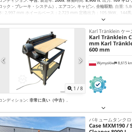
コンディション:
中古
, 製造年:
2005
, 稼働時間:
8,900 h
, 出力:
109 キロワ
ロック・ブレーキ・システム）, エアコン, キャビン, 全輪駆動
, 自重: 5,
さ: 2,997 mm ホイールベース：2,723 mm 定格出力：105.9kW、144馬
気量: 7,480 cm³ Cjdpfxowlmt Ij Abljrf トルク増加: 51.3 四輪駆動
Karl Tränklein
Karl Tränklein 
mm
Karl Tränkl
600 mm
Wymysłów
8,615 k
1
/
8
コンディション:
非常に良い（中古）
,
バキュームタンクロ
Case
MXM190 / 
Cleaner 8000 L