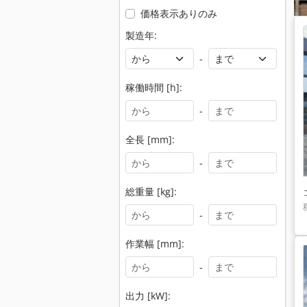
価格表示ありのみ
製造年:
-
稼働時間 [h]:
-
全長 [mm]:
-
総重量 [kg]:
-
作業幅 [mm]:
-
出力 [kW]: