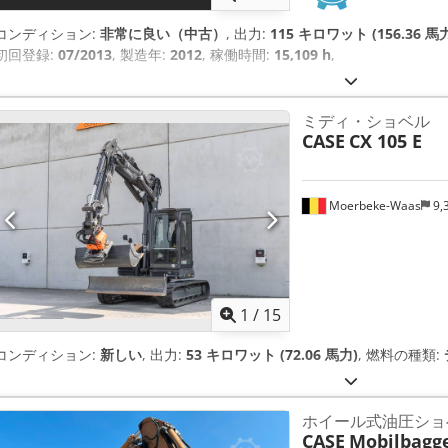
コンディション:
非常に良い（中古）
, 出力:
115 キロワット (156.36 馬
初回登録:
07/2013
, 製造年:
2012
, 稼働時間:
15,109 h
,
ミディ・ショベル
CASE
CX 105 E
Moerbeke-Waas
9,
1
/
15
コンディション:
新しい
, 出力:
53 キロワット (72.06 馬力)
, 燃料の種類:
ホイール式油圧ショ
CASE
Mobilbagg