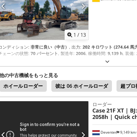
1
/
13
コンディション:
非常に良い（中古）
, 出力:
202 キロワット (274.64 馬
チェーンの状態:
70 パーセント
, 製造年:
2006
, 稼働時間:
9,139 h
, 装備:
他の中古機械をもっと見る
ホイールローダー
彼は 06 ホイールローダ
超プロ
ローダー
Case
21F XT | BJ
2058h | Quick ch
Deventer
9,149 km