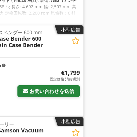
ット (148.20 馬力)
, 装備:
ABS（アンチ
868 kg 長さ: 4,692 mm 幅: 2,507 mm 高
力 定格回転数: 2,200 rpm 気筒数：6 排
小型広告
 ケースベンダー 600 mm
Case Bender 600
ein Case Bender
m
€1,799
固定価格 消費税別
お問い合わせを送信
小型広告
ーリー
Samson Vacuum