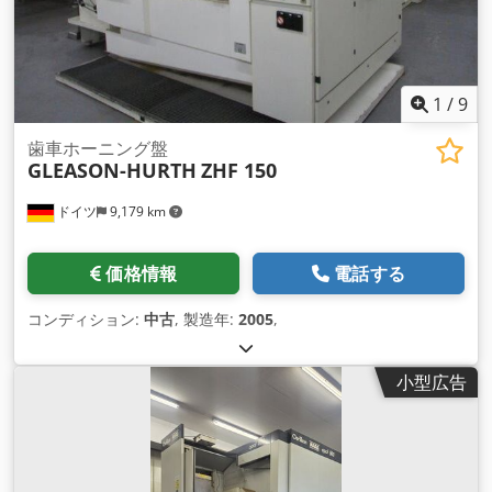
1
/
9
歯車ホーニング盤
GLEASON-HURTH
ZHF 150
ドイツ
9,179 km
価格情報
電話する
コンディション:
中古
, 製造年:
2005
,
小型広告