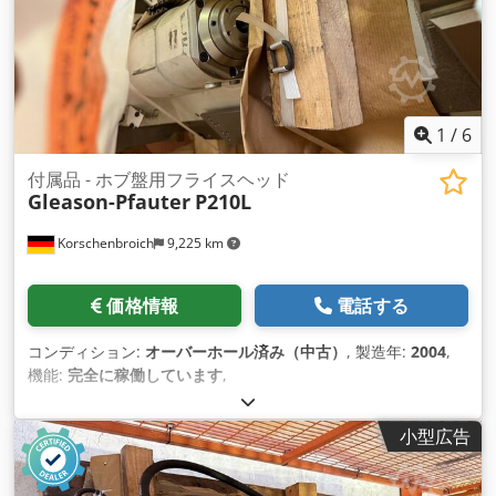
1
/
6
付属品 - ホブ盤用フライスヘッド
Gleason-Pfauter
P210L
Korschenbroich
9,225 km
価格情報
電話する
コンディション:
オーバーホール済み（中古）
, 製造年:
2004
,
機能:
完全に稼働しています
,
小型広告