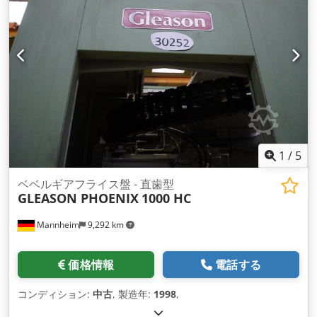
1
/
5
ベベルギアフライス盤 - 直歯型
GLEASON PHOENIX
1000 HC
Mannheim
9,292 km
価格情報
電話する
コンディション:
中古
, 製造年:
1998
,