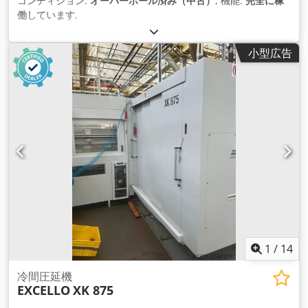
コンディション:
オーバーホール済み（中古）
, 機能:
完全に稼
働しています
,
小型広告
1
/
14
冷間圧延機
EXCELLO
XK 875