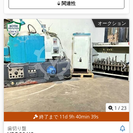
関連性
オークション
1
/
23
終了まで
11
d
9
h
40
min
37
s
歯切り盤