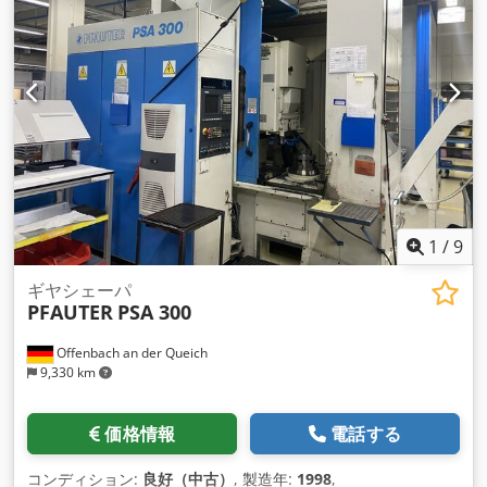
1
/
9
ギヤシェーパ
PFAUTER
PSA 300
Offenbach an der Queich
9,330 km
価格情報
電話する
コンディション:
良好（中古）
, 製造年:
1998
,