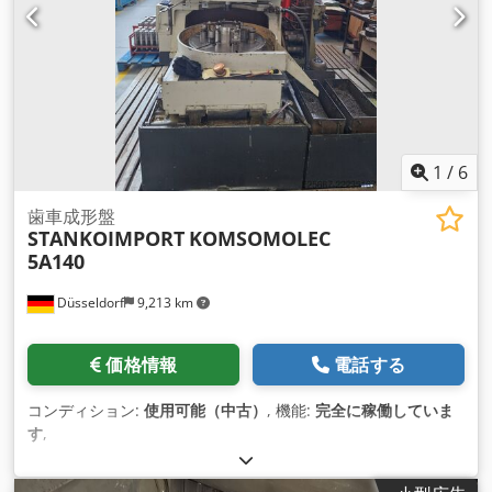
1
/
6
歯車成形盤
STANKOIMPORT
KOMSOMOLEC
5A140
Düsseldorf
9,213 km
価格情報
電話する
コンディション:
使用可能（中古）
, 機能:
完全に稼働していま
す
,