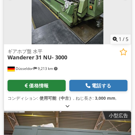
1
/
5
ギアホブ盤 水平
Wanderer
31 NU- 3000
Düsseldorf
9,213 km
価格情報
電話する
コンディション:
使用可能（中古）
, ねじ長さ:
3,000 mm
,
小型広告