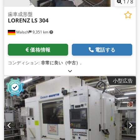
1
/
8
歯車成形盤
LORENZ
LS 304
Malsch
9,351 km
価格情報
電話する
コンディション:
非常に良い（中古）
,
小型広告