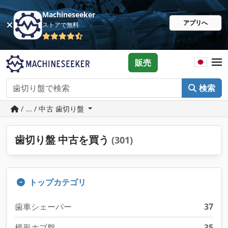
Machineseeker
アプリへ
ストアで無料
販売
検索
/ ... / 中古 歯切り盤
歯切り盤 中古を買う
(301)
トップカテゴリ
歯車シェーパー
37
横形ホブ盤
35