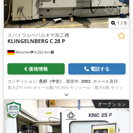
1
/
9
スパイラルベベルギヤ加工機
KLINGELNBERG
C 28 P
München
9,262 km
価格情報
電話する
コンディション:
良好（中古）
, 製造年:
2002
, ホイール直径 -
最大275 mm ホイール幅 55 mm モジュール - 最大6個 モジュ
ール - 最小1個 制御装置 840 C シーメンス Dwedpfx
Aietumrpolsa 総所要電力 100 kW 機械重量 約16.7トン 所要ス
オークション
ペース 約 5.2 x 2.3 x 2.4 m m