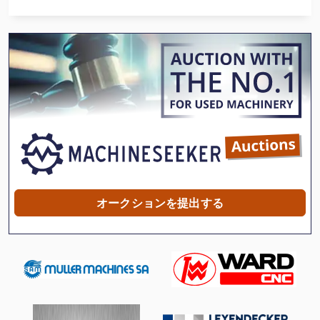
シート フィーダー
トラック
トラック スケール
トラック ダンプ
ファン 送風機
フォーク リフトの歯
フラット ベッド セミ トレーラー
オークションを提出する
ベッド型フライス盤
建設 用 クレーン
歯車 モーター
歯車 試験 機