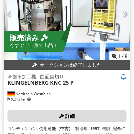
販売済み
今すぐご自身で出品！
1
/
8
オークションは終了しました
傘歯車加工機 - 曲面歯切り
KLINGELNBERG
KNC 25 P
Nordrhein-Westfalen
9,212 km
詳細
コンディション:
使用可能（中古）
, 製造年:
1997
, 機能:
完全に