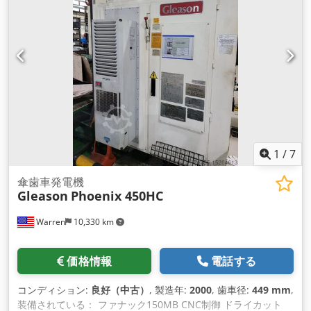
1
/
7
傘歯車発電機
Gleason
Phoenix 450HC
Warren
10,330 km
価格情報
電話する
コンディション:
良好（中古）
, 製造年:
2000
, 歯車径:
449 mm
,
装備されている： ファナック150MB CNC制御 ドライカット