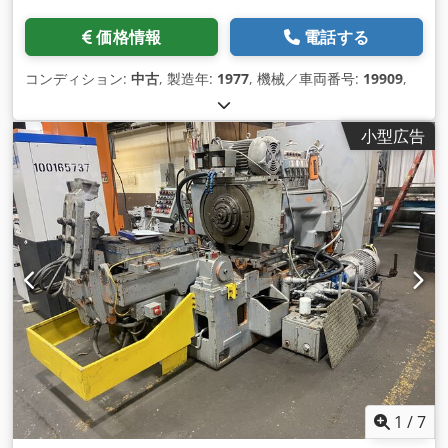
(概算)： 4.75 x 3.40 x 2.54m / 188インチ x 134インチ x 100イ
ンチ 機械重量（概算） 10980 kg / 24,156#
価格情報
電話する
コンディション:
中古
, 製造年:
1977
, 機械／車両番号:
19909
,
小型広告
1
/
7