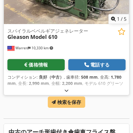
1
/
5
スパイラルベベルギアジェネレーター
Gleason
Model 610
Warren
10,330 km
価格情報
電話する
コンディション:
良好（中古）
, 歯車径:
508 mm
, 全高:
1,780
mm
, 全長:
2,990 mm
, 全幅:
2,200 mm
, モデル 610 グリーソ
ンギアラフ／フィニッシャー 装備 油圧式ワーク把持 ペンダン
トコントロール チップコンベア インデックスプレート ジュネ
検索を保存
ーブカム ギアチェンジ 油圧システム クーラントシステム
Dsdpfxjrtryko Ailewa マニュアル 仕様 最大ギアピッチ直径：
20インチ カッター直径 9", 10.5", 12",14",16", 18" 全体の深
さ：1.250" ルートアングル：60～80度 フェース幅: 3.0" 極端
な比率（最小）： 2.25対1 歯数：20～75 大端テーパ穴径：3-
中古のアーチ形歯付き傘歯車フライス盤