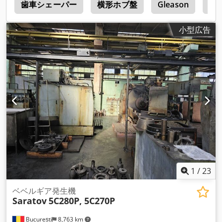
盤
歯車シェーパー
横形ホブ盤
Gleason
ジ
小型広告
1
/
23
ベベルギア発生機
Saratov
5C280P, 5C270P
București
8,763 km