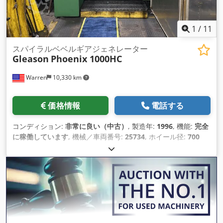
1
/
11
スパイラルベベルギアジェネレーター
Gleason
Phoenix 1000HC
Warren
10,330 km
価格情報
電話する
コンディション:
非常に良い（中古）
, 製造年:
1996
, 機能:
完全
に稼働しています
, 機械／車両番号:
25734
, ホイール径:
700
mm
, 歯車径:
1,000 mm
, ホイール幅:
152 mm
, ワークピース
主軸最高回転数:
67 回転/分
, 送り長さ X軸:
610 mm
, Y軸送り
長さ:
610 mm
, 送り長さ Z軸:
725 mm
, 旋回範囲:
95 °
, スピン
ドル貫通孔:
203 mm
, Ｘ軸移動量:
610 mm
, Z軸移動距離:
725
mm
, 装備:
回転速度無段階可変
,