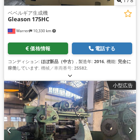
1
/
8
ベベルギア生成機
Gleason
175HC
Warren
10,330 km
価格情報
電話する
コンディション:
ほぼ新品（中古）
, 製造年:
2016
, 機能:
完全に
稼働しています
, 機械／車両番号:
25582
,
小型広告