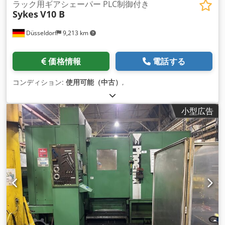
ラック用ギアシェーパー PLC制御付き
Sykes
V10 B
Düsseldorf
9,213 km
価格情報
電話する
コンディション:
使用可能（中古）
,
小型広告