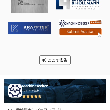
歯車測定機
歯車研削盤
汎用 フライス盤
汎用 旋盤
汎用旋盤
縦 型 フライス盤
ここで広告
自動 フライス盤
遊星歯車
Machineseeker
ストアで無料
中古機械用ナンバーワンアプリ！