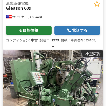
傘歯車発電機
Gleason
609
Warren
10,330 km
価格情報
電話する
コンディション:
中古
, 製造年:
1973
, 機械／車両番号:
24109
,
小型広告