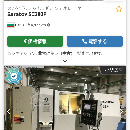
スパイラルベベルギアジェネレーター
Saratov
5C280P
Плевен
8,922 km
価格情報
電話する
コンディション:
非常に良い（中古）
, 製造年:
1977
,
小型広告