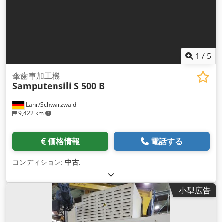
1
/
5
傘歯車加工機
Samputensili
S 500 B
Lahr/Schwarzwald
9,422 km
価格情報
電話する
コンディション:
中古
,
小型広告