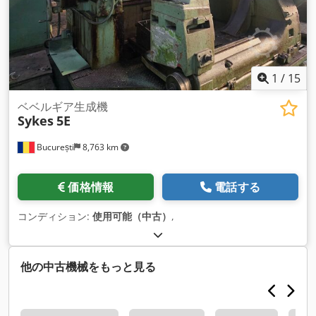
1
/
15
ベベルギア生成機
Sykes
5E
București
8,763 km
価格情報
電話する
コンディション:
使用可能（中古）
,
他の中古機械をもっと見る