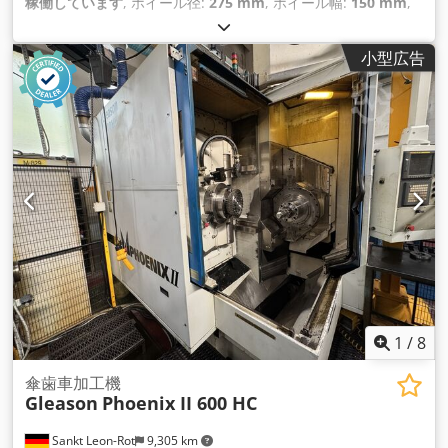
稼働しています
, ホイール径:
275 mm
, ホイール幅:
150 mm
,
Ｘ軸移動量:
640 mm
, Y軸移動距離:
870 mm
, ワーク径（最
大）:
275 mm
,
小型広告
1
/
8
傘歯車加工機
Gleason
Phoenix II 600 HC
Sankt Leon-Rot
9,305 km