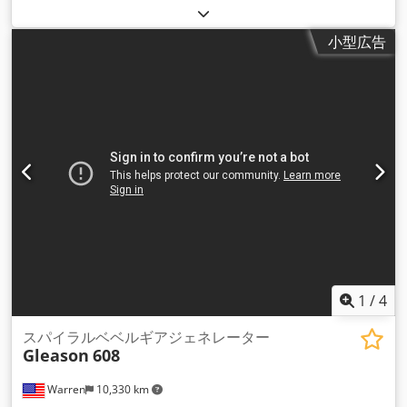
カッターシュラウド チップ排出システム 自動ドア 油圧システ
ム 潤滑システム 作業灯 スタックライト Djdpfx
小型広告
Asruakgoilewa 仕様 最大速度比：10：01 作業エリア（連続）
歯の最大深さ: 15.24 mm 歯面の最大幅: 50.8 mm ワークエリ
ア軸 水平移動X軸: -114 - 178 mm 垂直移動Y軸： -178 - 190
mm キャリッジベースプレートZ軸移動：-10.16 - 500 mm ワ
ーク主軸台旋回範囲 B軸：-3～90度 機械中心から主軸側までの
最大距離：165 mm 歯数 5～200枚 最大歯数一般的な35°スパ
イラルアングルギヤ使用時のギヤピッチ径 最大カッタ径カッタ
ー径12 "カッターを以下の比率で使用した場合： 正面フライス
加工 1 x 1 - 13.5" - 342.9mm 2 x 1 - 16.0" - 406.4mm 5 x 1 -
17.7" - 450.0mm フェイスホビング（φ210mmカッター） 1 x
1 - 10.560" - 268.22mm 2 x 1 - 10.286" - 275.00mm 5 x 1 -
11.810" - 300.00mm ミーリングヘッド径 Helixact:
100,125,169,200,250,320mm 連続ガンプラ、テイクロロエチ
レン: 102 - 210 mm ワークスピンドル 大径ドリル加工 5 3/64"
1
/
4
304.8mm（1フィート）のコーン上向き勾配： 21/32" コーン
の深さ: 5.29" 穿孔スピンドル全体の直径： 3.35" スピード B軸
スパイラルベベルギアジェネレーター
Gleason
608
ワーク主軸台ドラッグ軸：30度 A軸工作物主軸回転数： 0 83
min-1 X軸水平: 80 mm/sec Y軸垂直：80mm/sec Z軸キャリッ
Warren
10,330 km
ジベースプレート：80mm/sec 所要スペース 長さ x 幅 x 高さ