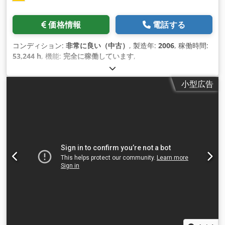
価格情報
電話する
コンディション:
非常に良い（中古）
, 製造年:
2006
, 稼働時間:
53,244 h
, 機能:
完全に稼働しています
,
小型広告