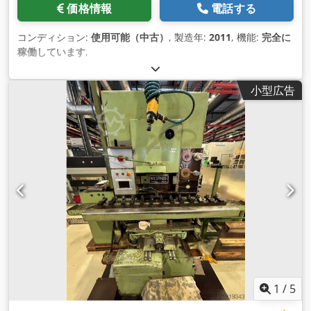
価格情報
電話する
コンディション:
使用可能（中古）
, 製造年:
2011
, 機能:
完全に
稼働しています
,
小型広告
1
/
5