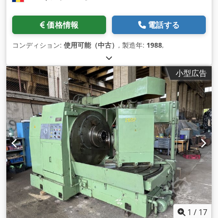
価格情報
電話する
コンディション:
使用可能（中古）
, 製造年:
1988
,
小型広告
1
/
17