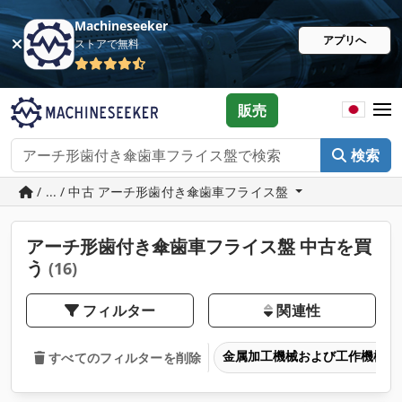
Machineseeker
アプリへ
ストアで無料
販売
検索
/ ... / 中古 アーチ形歯付き傘歯車フライス盤
アーチ形歯付き傘歯車フライス盤 中古を買
う
(16)
フィルター
関連性
金属加工機械および工作機械
すべてのフィルターを削除