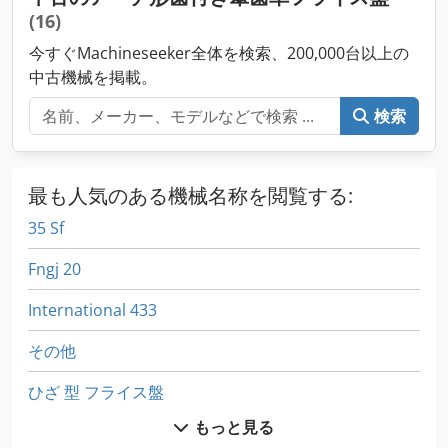
27/64インチ 荒加工用カッター速度（毎分）：15.6～87.7フィ
(16)
ート 荒加工用送り（1歯当たり秒）：3～35 仕上げ用カッター
速度（毎分）： 6.8 から 20.5' 仕上げ用送り速度（1歯当たり
今すぐMachineseeker全体を検索、200,000台以上の
秒）：3～9 床面積：118" x 86.5" x 70" H 重量：17,500ポンド
中古機械を掲載。
検索
最も人気のある機械名称を閲覧する:
35 Sf
Fngj 20
International 433
その他
ひざ 型 フライス盤
もっと見る
シート フィルター