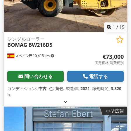
1
/
15
シングルローラー
BOMAG
BW216D5
€73,000
スペイン
10,415 km
固定価格 消費税別
問い合わせる
電話する
コンディション:
中古
, 色:
黄色
, 製造年:
2021
, 稼働時間:
3,820
h
,
小型広告