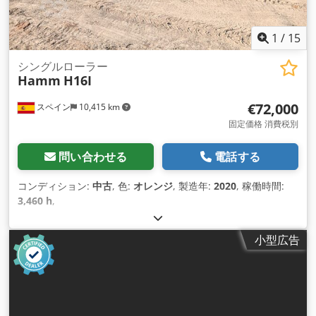
1
/
15
シングルローラー
Hamm
H16I
€72,000
スペイン
10,415 km
固定価格 消費税別
問い合わせる
電話する
コンディション:
中古
, 色:
オレンジ
, 製造年:
2020
, 稼働時間:
3,460 h
,
小型広告