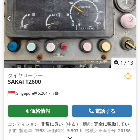
1
/
13
タイヤローラー
SAKAI
TZ600
Singapore
5,264 km
価格情報
電話する
コンディション:
非常に良い（中古）
, 機能:
完全に稼働してい
ます
, 製造年:
1998
, 稼働時間:
9,903 h
, 機械／車両番号:
20156
,