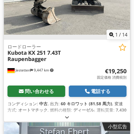
1
/
14
ロードローラー
Kubota
KX 251 7.43T
Raupenbagger
€19,250
Jestetten
9,447 km
固定価格 消費税別
問い合わせる
電話する
コンディション:
中古
, 出力:
60 キロワット (81.58 馬力)
, 変速
方式:
オートマチック
, 燃料の種類:
ディーゼル
, 運転質量:
7,430
kg（キログラム）
, 初回登録:
06/2005
, 全幅:
25,500 mm
,
小型広告