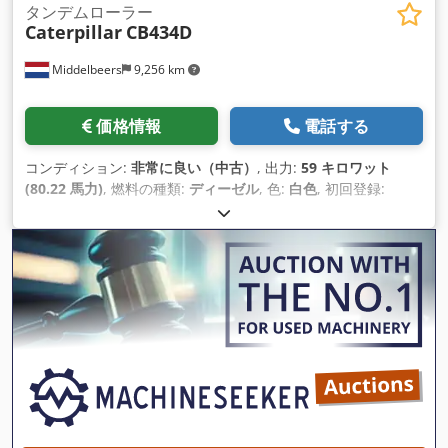
タンデムローラー
Caterpillar
CB434D
Middelbeers
9,256 km
価格情報
電話する
コンディション:
非常に良い（中古）
, 出力:
59 キロワット
(80.22 馬力)
, 燃料の種類:
ディーゼル
, 色:
白色
, 初回登録:
04/2005
, 製造年:
2005
, 稼働時間:
3,310 h
,