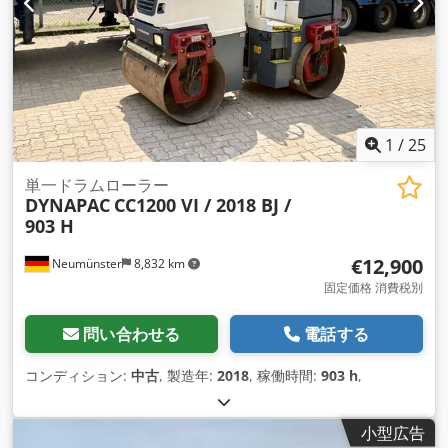
1
/
25
単一ドラムローラー
DYNAPAC
CC1200 VI / 2018 BJ /
903 H
€12,900
Neumünster
8,832 km
固定価格 消費税別
問い合わせる
電話する
コンディション:
中古
, 製造年:
2018
, 稼働時間:
903 h
,
小型広告