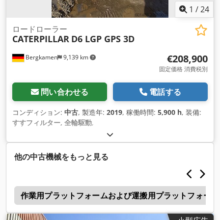
1
/
24
ロードローラー
CATERPILLAR
D6 LGP GPS 3D
€208,900
Bergkamen
9,139 km
固定価格 消費税別
問い合わせる
電話する
コンディション:
中古
, 製造年:
2019
, 稼働時間:
5,900 h
, 装備:
すすフィルター, 全輪駆動
,
他の中古機械をもっと見る
0
作業用プラットフォームおよび運搬用プラットフォーム