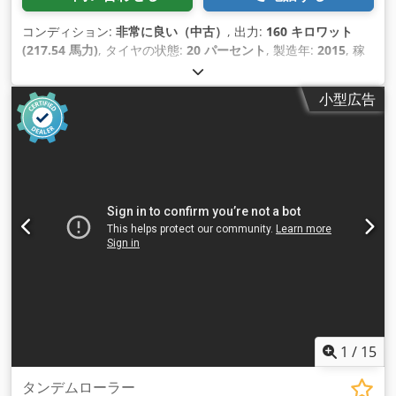
コンディション:
非常に良い（中古）
, 出力:
160 キロワット
(217.54 馬力)
, タイヤの状態:
20 パーセント
, 製造年:
2015
, 稼
働時間:
4,068 h
, 装備:
エアコン, キャビン
,
小型広告
1
/
15
タンデムローラー