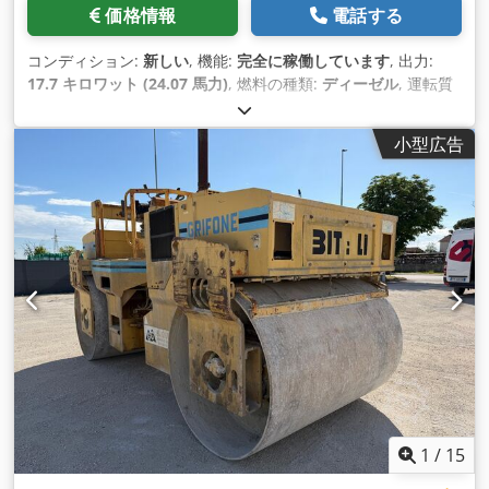
価格情報
電話する
コンディション:
新しい
, 機能:
完全に稼働しています
, 出力:
17.7 キロワット (24.07 馬力)
, 燃料の種類:
ディーゼル
, 運転質
量:
1,456 kg（キログラム）
, 製造年:
2026
,
小型広告
1
/
15