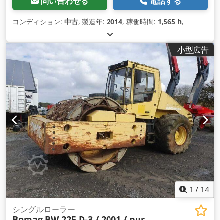
問い合わせる
電話する
コンディション:
中古
, 製造年:
2014
, 稼働時間:
1,565 h
,
小型広告
1
/
14
シングルローラー
Bomag
BW 225 D-3 / 2001 / nur