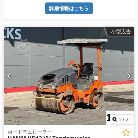
詳細情報はこちら
小型広告
1
/
21
単一ドラムローラー
HAMM
HD12 VV Tandemwalze