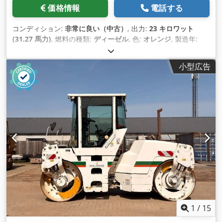
価格情報
電話する
コンディション:
非常に良い（中古）
, 出力:
23 キロワット
(31.27 馬力)
, 燃料の種類:
ディーゼル
, 色:
オレンジ
, 製造年:
2017
, 稼働時間:
3,031 h
,
小型広告
1
/
15