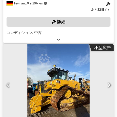
Tettnang
9,396 km
あと32日です
詳細
コンディション:
中古
,
小型広告