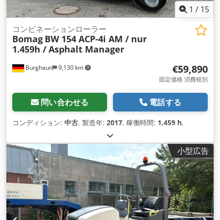
1
/
15
コンビネーションローラー
Bomag
BW 154 ACP-4i AM / nur
1.459h / Asphalt Manager
€59,890
Burghaun
9,130 km
固定価格 消費税別
問い合わせる
電話する
コンディション:
中古
, 製造年:
2017
, 稼働時間:
1,459 h
,
小型広告