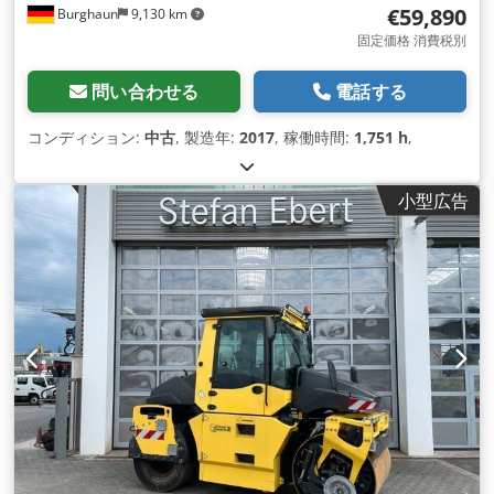
€59,890
Burghaun
9,130 km
固定価格 消費税別
問い合わせる
電話する
コンディション:
中古
, 製造年:
2017
, 稼働時間:
1,751 h
,
小型広告