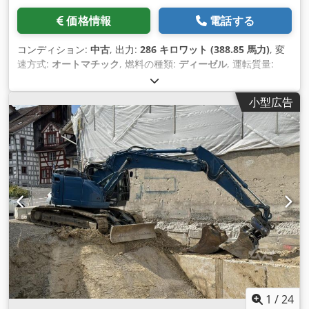
価格情報
電話する
コンディション:
中古
, 出力:
286 キロワット (388.85 馬力)
, 変
速方式:
オートマチック
, 燃料の種類:
ディーゼル
, 運転質量:
32,700 kg（キログラム）
, 初回登録:
06/2025
, 次回検査
（TÜV）:
07/2026
, 全長:
10,710 mm
, 全幅:
25,500 mm
, 全高:
小型広告
32,000 mm
, 装備:
エアコン
,
1
/
24