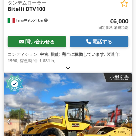
タンデムローラー
Bitelli
DTV100
€6,000
Fano
9,551 km
固定価格 消費税別
問い合わせる
電話する
コンディション:
中古
, 機能:
完全に稼働しています
, 製造年:
1990
, 稼働時間:
1,681 h
,
小型広告