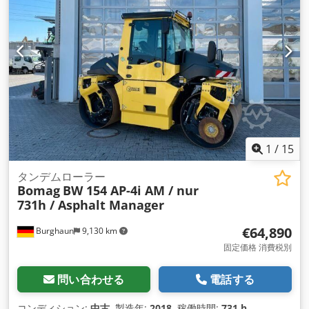
1
/
15
タンデムローラー
Bomag
BW 154 AP-4i AM / nur
731h / Asphalt Manager
€64,890
Burghaun
9,130 km
固定価格 消費税別
問い合わせる
電話する
コンディション:
中古
, 製造年:
2018
, 稼働時間:
731 h
,