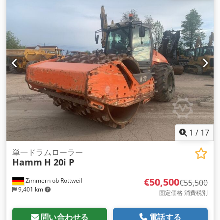
1
/
17
単一ドラムローラー
Hamm
H 20i P
€50,500
Zimmern ob Rottweil
€55,500
9,401 km
固定価格 消費税別
問い合わせる
電話する