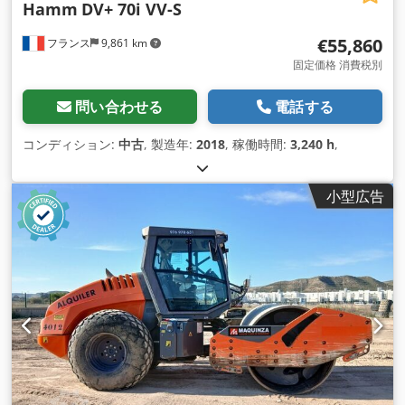
Hamm
DV+ 70i VV-S
€55,860
フランス
9,861 km
固定価格 消費税別
問い合わせる
電話する
コンディション:
中古
, 製造年:
2018
, 稼働時間:
3,240 h
,
小型広告