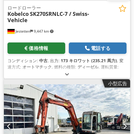
ロードローラー
Kobelco
SK270SRNLC-7 / Swiss-
Vehicle
Jestetten
9,447 km
価格情報
電話する
コンディション:
中古
, 出力:
173 キロワット (235.21 馬力)
, 変
速方式:
オートマチック
, 燃料の種類:
ディーゼル
, 運転質量:
28,700 kg（キログラム）
, 初回登録:
06/2025
, 次回検査
（TÜV）:
05/2026
, 全長:
8,970 mm
, 全幅:
25,500 mm
, 全高:
小型広告
31,800 mm
, 装備:
エアコン
,