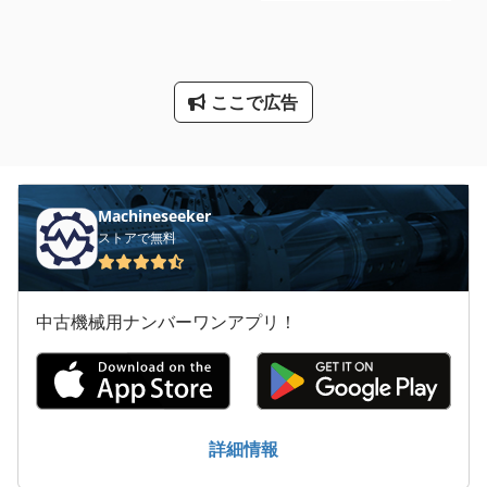
洗車
産業用掃除機
ここで広告
送風機
非常用発電機
Machineseeker
ストアで無料
中古機械用ナンバーワンアプリ！
詳細情報