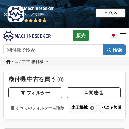
Machineseeker
アプリへ
ストアで無料
販売
検索
/ ... / 中古 糊付機
糊付機 中古を買う
(0)
フィルター
関連性
木工機械
ベニヤ製造機
すべてのフィルターを削除