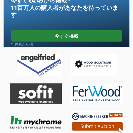
今すぐ€4.49から掲載
*
11百万人の購入者
があなたを待っていま
International 510
す
Kgs 1670
Ls 703
今すぐ掲載
Meh 5 2 1 8 B
*1件あたり/月
Na 3000
Ng 200
Nu 204
Tak 18
その他
ファン 送風機
工業用ミシン