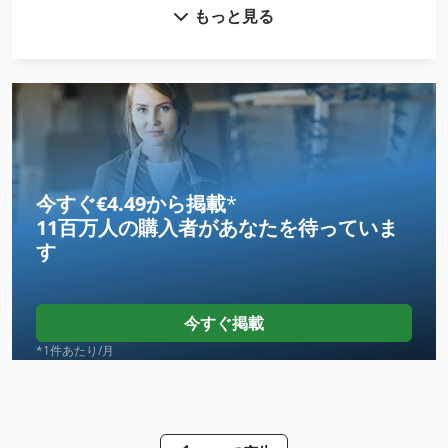
もっと見る
コンテナ トラック
コンテナ 輸送
ツール ラック
ツール 台車
トラクター
今すぐ€4.49から掲載
*
11百万人の購入者
があなたを待っていま
トラック
す
トラック クレーン
トラック スケール
今すぐ掲載
トラック ダンプ
*1件あたり/月
トラック トラクター
トラック トランス ミッション ジャッキ