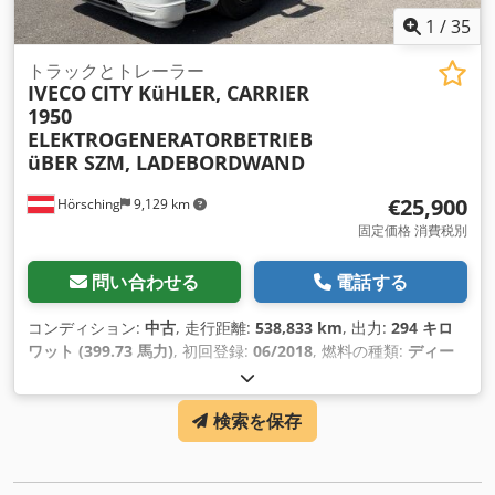
1
/
35
トラックとトレーラー
IVECO
CITY KüHLER, CARRIER
1950
ELEKTROGENERATORBETRIEB
üBER SZM, LADEBORDWAND
€25,900
Hörsching
9,129 km
固定価格 消費税別
問い合わせる
電話する
コンディション:
中古
, 走行距離:
538,833 km
, 出力:
294 キロ
ワット (399.73 馬力)
, 初回登録:
06/2018
, 燃料の種類:
ディー
ゼル
, アクスル構成:
2軸
, 次回検査（TÜV）:
06/2027
, ブレーキ:
エンジンブレーキ
, 変速方式:
オートマチック
, 排出クラス:
ユー
検索を保存
ロ6
, サスペンション:
スチール-エア
, フロントタイヤサイズ:
315/70/R22.5
, 後輪タイヤサイズ:
275/70/R22.5
, 座席数:
2
, ベ
ッド数:
1
, 装備:
ABS（アンチロック・ブレーキ・システム）,
エアコン, クルーズコントロール, スポイラー, トラック登録, 圧