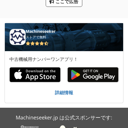
ここで広告
トラック マウント携帯
トラック ローラー
トランス 電源
Machineseeker
ストアで無料
パレッ トラック
大きな トラック
中古機械用ナンバーワンアプリ！
大型 トラック
建設 用 クレーン
狭トラック トラクター
詳細情報
電動パレットトラック
Machineseeker.jp は公式スポンサーです: