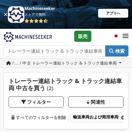
Machineseeker
アプリへ
ストアで無料
販売
検索
/ ... / 中古 トレーラー連結トラック & トラック連結車両
トレーラー連結トラック & トラック連結車
両 中古を買う
(2)
フィルター
関連性
輸送車両および商用車両
すべてのフィルターを削除