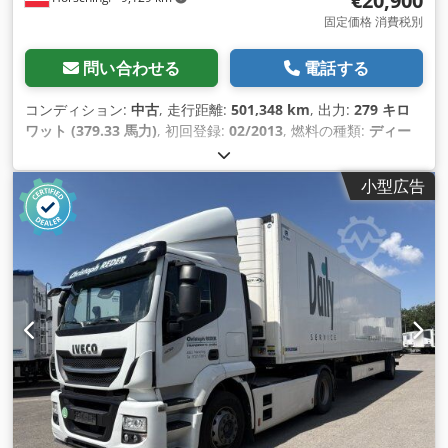
€20,900
固定価格 消費税別
問い合わせる
電話する
コンディション:
中古
, 走行距離:
501,348 km
, 出力:
279 キロ
ワット (379.33 馬力)
, 初回登録:
02/2013
, 燃料の種類:
ディー
ゼル
, 変速方式:
セミオートマチック
, 排出クラス:
ユーロ5
, 装
備:
ABS（アンチロック・ブレーキ・システム）, すすフィルタ
小型広告
ー, イモビライザーシステム, エアコン, クルーズコントロール,
セントラルロック, 車載コンピュータ
,