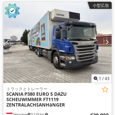
小型広告
1
/
43
トラックとトレーラー
SCANIA
P380 EURO 5 DAZU
SCHEUWIMMER FT1119
ZENTRALACHSANHäNGER
Hörsching
9,129 km