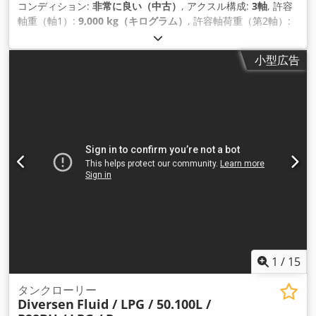
コンディション:
非常に良い（中古）
, アクスル構成:
3軸
, 許容
軸重（軸1）:
9,000 kg（キログラム）
, 許容軸荷重（第2軸）:
9,000 kg（キログラム）
, 許容軸荷重（軸3）:
9,000 kg（キロ
グラム）
, 初回登録:
03/2003
, 荷室長:
13,250 mm
, 荷室幅:
小型広告
2,550 mm
, 荷室高:
3,200 mm
, 積載スペース容量:
50 m³
, 全
長:
13,250 mm
, 全幅:
2,550 mm
, 全高:
3,200 mm
, サスペン
ション:
空気
, タイヤサイズ:
385/65-R22.5
, 色:
白色
, 製造年:
2008
, 装備:
ABS（アンチロック・ブレーキ・システム）
,
1
/
15
タンクローリー
Diversen
Fluid / LPG / 50.100L /