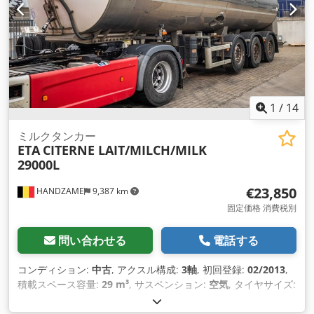
1
/
14
ミルクタンカー
ETA
CITERNE LAIT/MILCH/MILK
29000L
€23,850
HANDZAME
9,387 km
固定価格 消費税別
問い合わせる
電話する
コンディション:
中古
, アクスル構成:
3軸
, 初回登録:
02/2013
,
積載スペース容量:
29 m³
, サスペンション:
空気
, タイヤサイズ:
385/65r22.5
, ホイールベース:
1,500 mm
, 製造年:
2012
,