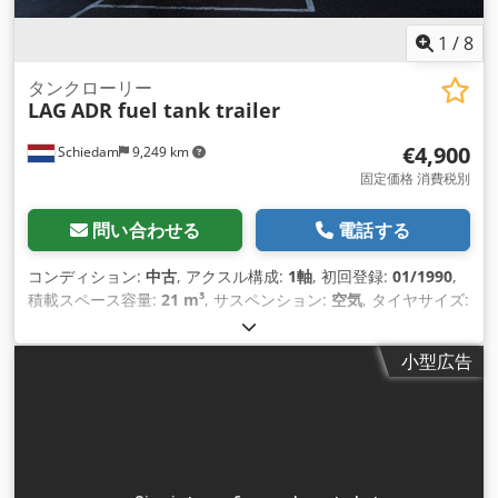
1
/
8
タンクローリー
LAG
ADR fuel tank trailer
€4,900
Schiedam
9,249 km
固定価格 消費税別
問い合わせる
電話する
コンディション:
中古
, アクスル構成:
1軸
, 初回登録:
01/1990
,
積載スペース容量:
21 m³
, サスペンション:
空気
, タイヤサイズ:
445/65 R 22.5
, ホイールベース:
5,000 mm
, 製造年:
1990
, 装
備:
ABS（アンチロック・ブレーキ・システム）
,
小型広告