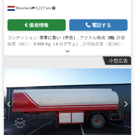
Meerkerk
9,227 km
価格情報
電話する
コンディション:
非常に良い（中古）
, アクスル構成:
2軸
, 許容
軸重（軸1）:
9,000 kg（キログラム）
, 許容軸荷重（第2軸）:
11,500 kg（キログラム）
, 初回登録:
12/2020
, 積載スペース容
量:
34 m³
, 全長:
6,280 mm
, 全幅:
2,550 mm
, 全高:
3,920
小型広告
mm
, サスペンション:
スチール-エア
, タイヤサイズ:
385/65 R
22.5
, ホイールベース:
3,900 mm
, 色:
白色
, 製造年:
2020
, 装備:
ABS（アンチロック・ブレーキ・システム）
,