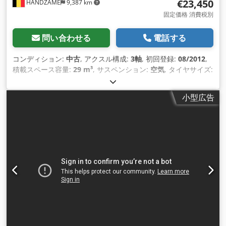
€23,450
HANDZAME
9,387 km
固定価格 消費税別
問い合わせる
電話する
コンディション:
中古
, アクスル構成:
3軸
, 初回登録:
08/2012
,
積載スペース容量:
29 m³
, サスペンション:
空気
, タイヤサイズ:
385/65r22.5
, ホイールベース:
1,500 mm
, 製造年:
2012
,
小型広告