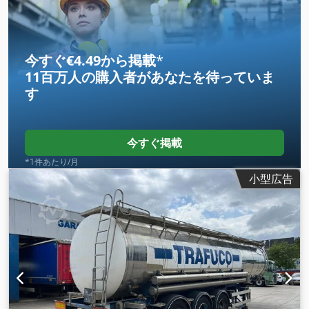
今すぐ€4.49から掲載
*
11百万人の購入者
があなたを待っていま
す
今すぐ掲載
*1件あたり/月
小型広告