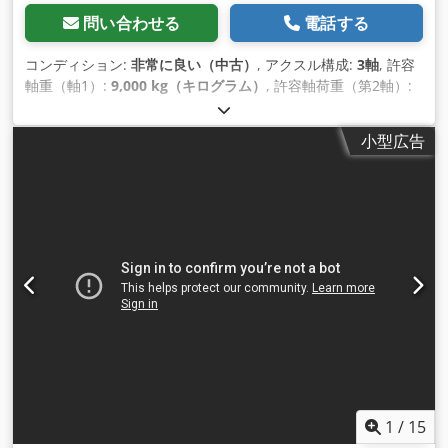
問い合わせる
電話する
コンディション:
非常に良い（中古）
, アクスル構成:
3軸
, 許容
軸重（軸1）:
9,000 kg（キログラム）
, 許容軸荷重（第2軸）:
9,000 kg（キログラム）
, 許容軸荷重（軸3）:
9,000 kg（キロ
グラム）
, 初回登録:
05/2014
, 荷室長:
11,150 mm
, 荷室幅:
小型広告
2,550 mm
, 荷室高:
3,800 mm
, 積載スペース容量:
30 m³
, 全
長:
10,430 mm
, 全幅:
2,550 mm
, サスペンション:
空気
, タイ
ヤサイズ:
385/65-R252.5
, ホイールベース:
7,160 mm
, 製造年:
2014
, 装備:
ABS（アンチロック・ブレーキ・システム）
,
1
/
15