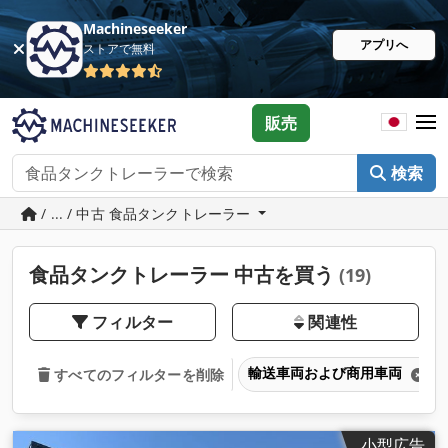
Machineseeker
アプリへ
ストアで無料
販売
検索
/ ... / 中古 食品タンクトレーラー
食品タンクトレーラー 中古を買う
(19)
フィルター
関連性
輸送車両および商用車両
すべてのフィルターを削除
小型広告