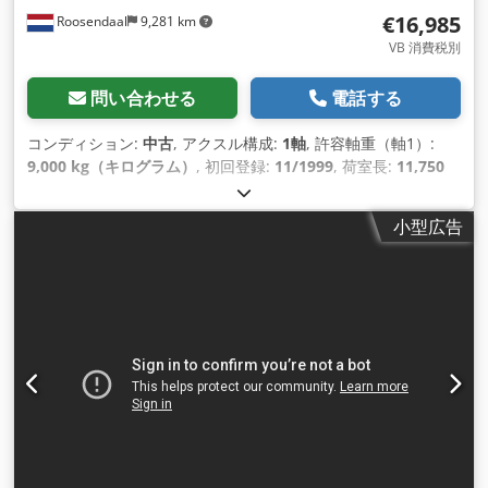
€16,985
Roosendaal
9,281 km
VB 消費税別
問い合わせる
電話する
コンディション:
中古
, アクスル構成:
1軸
, 許容軸重（軸1）:
9,000 kg（キログラム）
, 初回登録:
11/1999
, 荷室長:
11,750
mm
, 荷室幅:
2,550 mm
, 荷室高:
3,800 mm
, 積載スペース容
量:
34 m³
, 全長:
11,750 mm
, 全幅:
2,550 mm
, サスペンショ
小型広告
ン:
空気
, タイヤサイズ:
385/65-R252.5
, 製造年:
1999
, 装備:
ABS（アンチロック・ブレーキ・システム）
,