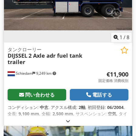
1
/
8
タンクローリー
DIJSSEL
2 Axle adr fuel tank
trailer
€11,900
Schiedam
9,249 km
固定価格 消費税別
問い合わせる
電話する
コンディション:
中古
, アクスル構成:
2軸
, 初回登録:
06/2004
,
全長:
9,100 mm
, 全幅:
2,500 mm
, サスペンション:
空気
, タイ
ヤサイズ:
425/65 R 22.5
, ホイールベース:
6,750 mm
, 製造年:
2004
, 装備:
ABS（アンチロック・ブレーキ・システム）
,