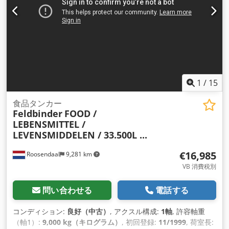
1
/
15
食品タンカー
Feldbinder
FOOD /
LEBENSMITTEL /
LEVENSMIDDELEN / 33.500L ...
€16,985
Roosendaal
9,281 km
VB 消費税別
問い合わせる
電話する
コンディション:
良好（中古）
, アクスル構成:
1軸
, 許容軸重
（軸1）:
9,000 kg（キログラム）
, 初回登録:
11/1999
, 荷室長: