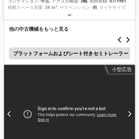
コンディション:
中古
, アクスル構成:
3軸
, 初回登録:
07/1981
,
積載スペース容量:
28 m³
, サスペンション:
鋼
, タイヤサイズ:
385/65R22,5
, ホイールベース:
1,350 mm
, 製造年:
1981
,
他の中古機械をもっと見る
ク
プラットフォームおよびシート付きセミトレーラー
小型広告