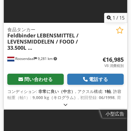
1
/
15
食品タンカー
Feldbinder
LEBENSMITTEL /
LEVENSMIDDELEN / FOOD /
33.500L ...
€16,985
Roosendaal
9,281 km
VB 消費税別
問い合わせる
電話する
コンディション:
非常に良い（中古）
, アクスル構成:
1軸
, 許容
軸重（軸1）:
9,000 kg（キログラム）
, 初回登録:
06/1998
, 荷
室長:
11,750 mm
, 荷室幅:
2,550 mm
, 荷室高:
3,800 mm
, 積
載スペース容量:
34 m³
, 全長:
11,750 mm
, 全幅:
2,550 mm
,
小型広告
サスペンション:
空気
, タイヤサイズ:
385/65-R252.5
, 製造年:
1998
, 装備:
ABS（アンチロック・ブレーキ・システム）
,