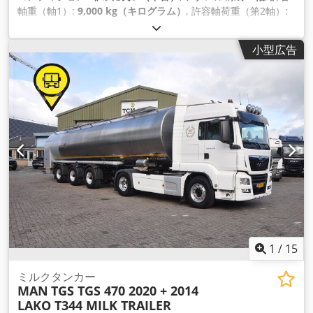
軸重（軸1）:
9,000 kg（キログラム）
, 許容軸荷重（第2軸）:
9,000 kg（キログラム）
, 許容軸荷重（軸3）:
9,000 kg（キロ
グラム）
, 初回登録:
07/2015
, 荷室長:
11,150 mm
, 荷室幅:
小型広告
2,550 mm
, 荷室高:
3,800 mm
, 積載スペース容量:
39 m³
, 全
長:
11,590 mm
, 全幅:
2,550 mm
, サスペンション:
その他
, タ
イヤサイズ:
385/65 R22,5
, ホイールベース:
7,810 mm
, 製造
年:
2015
, 装備:
ABS（アンチロック・ブレーキ・システム）
,
1
/
15
ミルクタンカー
MAN
TGS TGS 470 2020 + 2014
LAKO T344 MILK TRAILER