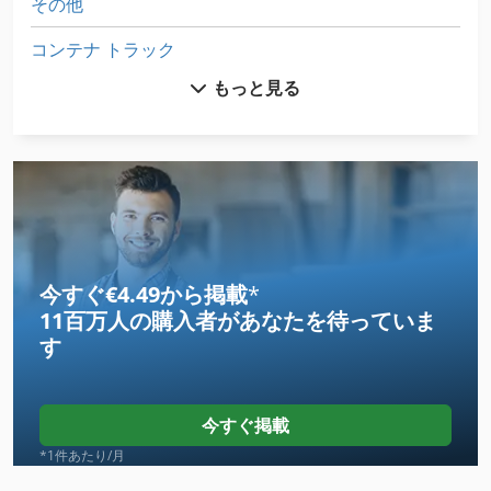
その他
コンテナ トラック
もっと見る
コンテナ 輸送
ツール 台車
トラクター
トラック
トラック クレーン
今すぐ€4.49から掲載
*
11百万人の購入者
があなたを待っていま
トラック スケール
す
トラック ダンプ
トラック トラクター
今すぐ掲載
トランス 電源
*1件あたり/月