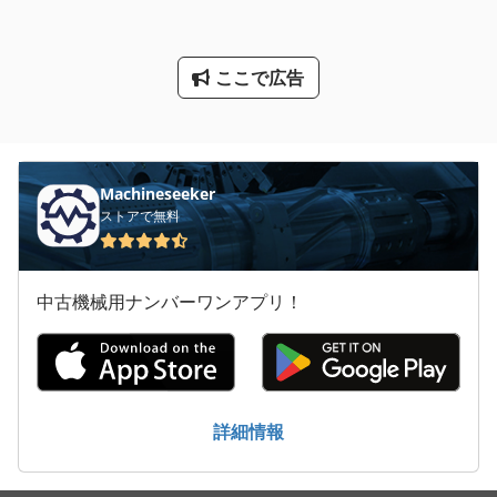
トレーシーラー
冷却タンク
ここで広告
大きな トラック
大型 トラック
水 タンク
Machineseeker
ストアで無料
狭トラック トラクター
産業用掃除機
中古機械用ナンバーワンアプリ！
貯蔵 タンク
貯蔵タンク
重量 物 トレーラー
詳細情報
飲料トレーラー