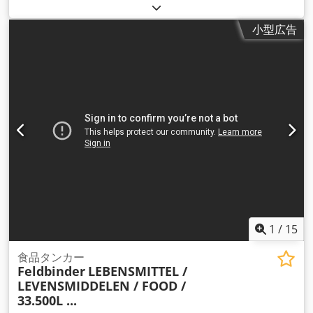
11,750 mm
, 荷室幅:
2,550 mm
, 荷室高:
3,800 mm
, 積載スペ
ース容量:
34 m³
, 全長:
11,750 mm
, 全幅:
2,550 mm
, 全高:
小型広告
3,600 mm
, サスペンション:
空気
, タイヤサイズ:
385/65-
R252.5
, 製造年:
1999
, 装備:
ABS（アンチロック・ブレーキ・
システム）
,
1
/
15
食品タンカー
Feldbinder
LEBENSMITTEL /
LEVENSMIDDELEN / FOOD /
33.500L ...