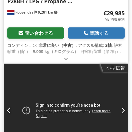
P28BH / LPG / Propane ...
€29,985
Roosendaal
9,281 km
VB 消費税別
問い合わせる
電話する
コンディション:
非常に良い（中古）
, アクスル構成:
3軸
, 許容
軸重（軸1）:
9,000 kg（キログラム）
, 許容軸荷重（第2軸）:
9,000 kg（キログラム）
, 許容軸荷重（軸3）:
9,000 kg（キロ
グラム）
, 初回登録:
03/2008
, 荷室長:
13,250 mm
, 荷室幅:
小型広告
2,550 mm
, 荷室高:
3,200 mm
, 積載スペース容量:
50 m³
, 全
長:
13,250 mm
, 全幅:
2,550 mm
, 全高:
3,200 mm
, サスペン
ション:
空気
, タイヤサイズ:
385/65-R22.5
, 色:
白色
, 製造年:
2008
, 装備:
ABS（アンチロック・ブレーキ・システム）
,