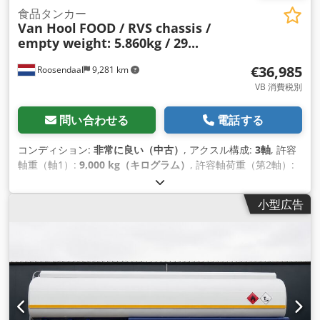
食品タンカー
Van Hool
FOOD / RVS chassis /
empty weight: 5.860kg / 29...
€36,985
Roosendaal
9,281 km
VB 消費税別
問い合わせる
電話する
コンディション:
非常に良い（中古）
, アクスル構成:
3軸
, 許容
軸重（軸1）:
9,000 kg（キログラム）
, 許容軸荷重（第2軸）:
9,000 kg（キログラム）
, 許容軸荷重（軸3）:
9,000 kg（キロ
グラム）
, 初回登録:
05/2014
, 荷室長:
11,150 mm
, 荷室幅:
小型広告
2,550 mm
, 荷室高:
3,800 mm
, 積載スペース容量:
30 m³
, 全
長:
10,430 mm
, 全幅:
2,550 mm
, サスペンション:
空気
, タイ
ヤサイズ:
385/65-R252.5
, ホイールベース:
7,160 mm
, 製造年:
2014
, 装備:
ABS（アンチロック・ブレーキ・システム）
,