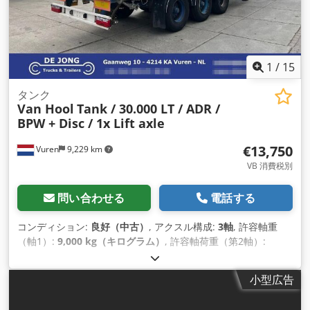
1
/
15
タンク
Van Hool
Tank / 30.000 LT / ADR /
BPW + Disc / 1x Lift axle
€13,750
Vuren
9,229 km
VB 消費税別
問い合わせる
電話する
コンディション:
良好（中古）
, アクスル構成:
3軸
, 許容軸重
（軸1）:
9,000 kg（キログラム）
, 許容軸荷重（第2軸）:
9,000 kg（キログラム）
, 許容軸荷重（軸3）:
9,000 kg（キロ
グラム）
, 初回登録:
10/2007
, 積載スペース容量:
30 m³
, サス
小型広告
ペンション:
空気
, タイヤサイズ:
385/65R22.5
, 色:
シルバー
, 製
造年:
2007
,