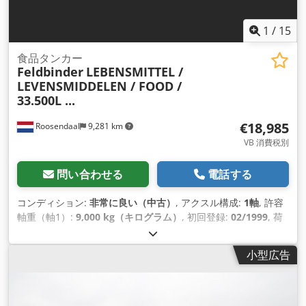
1
/
15
食品タンカー
Feldbinder
LEBENSMITTEL /
LEVENSMIDDELEN / FOOD /
33.500L ...
€18,985
Roosendaal
9,281 km
VB 消費税別
問い合わせる
電話する
コンディション:
非常に良い（中古）
, アクスル構成:
1軸
, 許容
軸重（軸1）:
9,000 kg（キログラム）
, 初回登録:
02/1999
, 荷
室長:
11,750 mm
, 荷室幅:
2,550 mm
, 荷室高:
3,800 mm
, 積
載スペース容量:
34 m³
, 全長:
11,750 mm
, 全幅:
2,550 mm
,
小型広告
サスペンション:
空気
, タイヤサイズ:
385/65-R252.5
, 製造年:
1999
, 装備:
ABS（アンチロック・ブレーキ・システム）
,