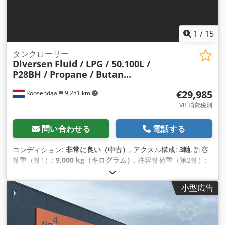
1
/
15
タンクローリー
Diversen
Fluid / LPG / 50.100L /
P28BH / Propane / Butan...
€29,985
Roosendaal
9,281 km
VB 消費税別
問い合わせる
電話する
コンディション:
非常に良い（中古）
, アクスル構成:
3軸
, 許容
軸重（軸1）:
9,000 kg（キログラム）
, 許容軸荷重（第2軸）:
9,000 kg（キログラム）
, 許容軸荷重（軸3）:
9,000 kg（キロ
グラム）
, 初回登録:
03/2008
, 荷室長:
13,250 mm
, 荷室幅:
小型広告
2,550 mm
, 荷室高:
3,200 mm
, 積載スペース容量:
50 m³
, 全
長:
13,250 mm
, 全幅:
2,550 mm
, 全高:
3,200 mm
, サスペン
ション:
空気
, タイヤサイズ:
385/65-R22.5
, 色:
白色
, 製造年:
2008
, 装備:
ABS（アンチロック・ブレーキ・システム）
,