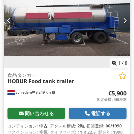
1
/
8
食品タンカー
HOBUR
Food tank trailer
€5,900
Schiedam
9,249 km
固定価格 消費税別
問い合わせる
電話する
コンディション:
中古
, アクスル構成:
2軸
, 初回登録:
06/1990
,
サスペンション:
空気
, タイヤサイズ:
11 R 22.5
, 製造年:
1990
,