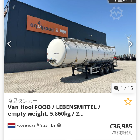
1
/
15
食品タンカー
Van Hool
FOOD / LEBENSMITTEL /
empty weight: 5.860kg / 2...
€36,985
Roosendaal
9,281 km
VB 消費税別