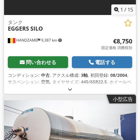
1
/
15
タンク
EGGERS
SILO
€8,750
HANDZAME
9,387 km
固定価格 消費税別
問い合わせる
電話する
コンディション:
中古
, アクスル構成:
3軸
, 初回登録:
08/2004
,
サスペンション:
空気
, タイヤサイズ:
445/65R22.5
, ホイールベ
ース:
1,280 mm
, 製造年:
2004
,
小型広告