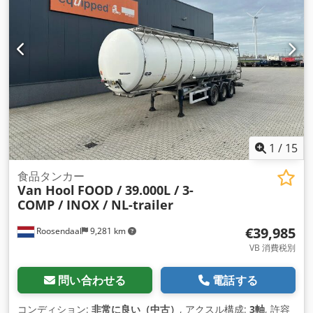
1
/
15
食品タンカー
Van Hool
FOOD / 39.000L / 3-
COMP / INOX / NL-trailer
€39,985
Roosendaal
9,281 km
VB 消費税別
問い合わせる
電話する
コンディション:
非常に良い（中古）
, アクスル構成:
3軸
, 許容