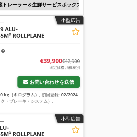
蔵トレーラー＆生鮮サービスボックス
ティッパー粒
小型広告
ー
9 ALU-
5M³ ROLLPLANE
m
€39,900
€42,900
固定価格 消費税別
お問い合わせを送信
000 kg（キログラム）
, 初回登録:
02/2024
,
ック・ブレーキ・システム）
,
小型広告
ー
LU-
5M³ ROLLPLANE