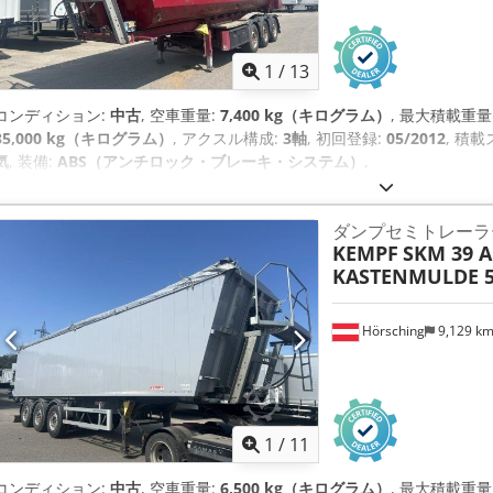
1
/
13
コンディション:
中古
, 空車重量:
7,400 kg（キログラム）
, 最大積載重量
35,000 kg（キログラム）
, アクスル構成:
3軸
, 初回登録:
05/2012
, 積
気
, 装備:
ABS（アンチロック・ブレーキ・システム）
,
ダンプセミトレーラ
KEMPF
SKM 39 A
KASTENMULDE 5
Hörsching
9,129 k
1
/
11
コンディション:
中古
, 空車重量:
6,500 kg（キログラム）
, 最大積載重量