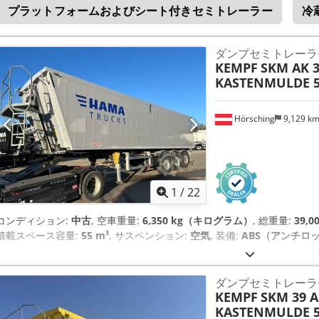
プラットフォームおよびシート付きセミトレーラー
冷
ダンプセミトレーラ
KEMPF
SKM AK 3
KASTENMULDE 5
Hörsching
9,129 k
1
/
22
コンディション:
中古
, 空車重量:
6,350 kg（キログラム）
, 総重量:
39,
積載スペース容量:
55 m³
, サスペンション:
空気
, 装備:
ABS（アンチロ
ダンプセミトレーラ
KEMPF
SKM 39 A
KASTENMULDE 5