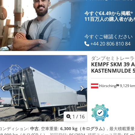
今すぐ€4.49から掲載
*
11百万人の購入者
があ
今すぐご確認ください
+44 20 806 810 84
ダンプセミトレーラ
KEMPF
SKM 39 A
KASTENMULDE 5
Hörsching
9,129 k
1
/
16
コンディション:
中古
, 空車重量:
6,300 kg（キログラム）
, 最大積載重量
39,000 kg（キログラム）
, 初回登録:
06/2024
, 積載スペース容量:
55 m