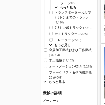
ラー
(292)
もっと見る
トランスポーターおよび
7.5トンまでのトラック
(8,180)
7.5トン超トラック
(7,713)
セミトラクター
(3,685)
トレーラー
(2,513)
もっと見る
金属加工機械および工作機械
(31,904)
木工機械
(12,162)
オートメーション技術
(9,218)
フォークリフト＆構内搬送機
器
(9,003)
もっと見る
機械の詳細
メーカー：