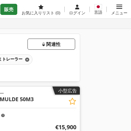
販売
言語
お気に入りリスト
(0)
ログイン
メニュー
関連性
ミトレーラー
小型広告
ー
MULDE 50M3
m
€15,900