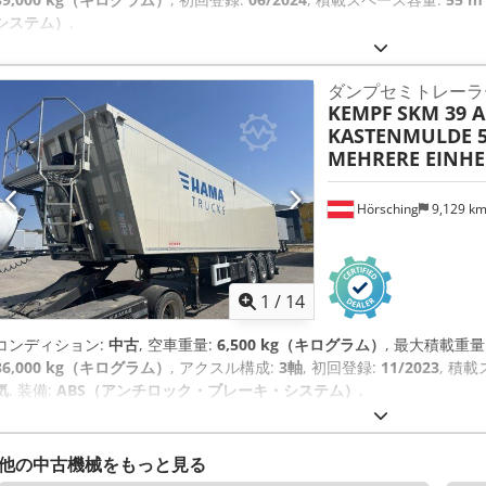
システム）
,
ダンプセミトレーラ
KEMPF
SKM 39 A
KASTENMULDE 5
MEHRERE EINHE
Hörsching
9,129 k
1
/
14
コンディション:
中古
, 空車重量:
6,500 kg（キログラム）
, 最大積載重量
36,000 kg（キログラム）
, アクスル構成:
3軸
, 初回登録:
11/2023
, 積
気
, 装備:
ABS（アンチロック・ブレーキ・システム）
,
他の中古機械をもっと見る