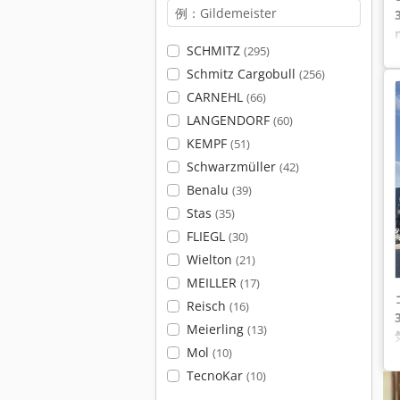
SCHMITZ
(295)
Schmitz Cargobull
(256)
CARNEHL
(66)
LANGENDORF
(60)
KEMPF
(51)
Schwarzmüller
(42)
Benalu
(39)
Stas
(35)
FLIEGL
(30)
Wielton
(21)
MEILLER
(17)
Reisch
(16)
Meierling
(13)
Mol
(10)
TecnoKar
(10)