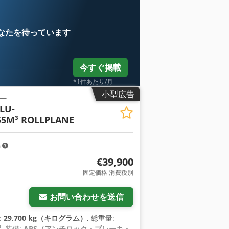
なたを待っています
今すぐ掲載
*1件あたり/月
小型広告
ー
LU-
5M³ ROLLPLANE
m
€39,900
固定価格 消費税別
お問い合わせを送信
:
29,700 kg（キログラム）
, 総重量:
³
, 装備:
ABS（アンチロック・ブレーキ・