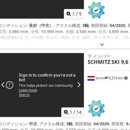
1
/
9
コンディション:
良好（中古）
, アクスル構成:
3軸
, 初回登録:
04/2020
,
室高:
2,080 mm
, 全長:
10,900 mm
, 全幅:
2,500 mm
, 全高:
3,800 mm
385/65R22,5
, 色:
その他
, 製造年:
2020
, 装備:
ABS（アンチロック・ブ
ティッパー
SCHMITZ
SKI 9,
Vuren
9,233 km
1
/
14
コンディション:
中古
, アクスル構成:
3軸
, 初回登録:
04/2020
, 荷室長:
9
2,000 mm
, 全長:
10,900 mm
, 全幅:
2,550 mm
, 全高:
3,800 mm
, サ