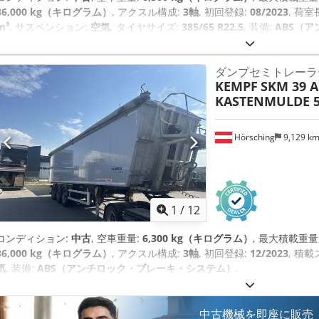
36,000 kg（キログラム）
, アクスル構成:
3軸
, 初回登録:
08/2023
, 荷室
m³
, サスペンション:
空気
, タイヤサイズ:
385/65 R22,5
, 装備:
ABS（
ダンプセミトレーラ
KEMPF
SKM 39 A
KASTENMULDE 5
Hörsching
9,129 k
1
/
12
コンディション:
中古
, 空車重量:
6,300 kg（キログラム）
, 最大積載重量
36,000 kg（キログラム）
, アクスル構成:
3軸
, 初回登録:
12/2023
, 積
気
, 装備:
ABS（アンチロック・ブレーキ・システム）
,
中古機械を即座に販売