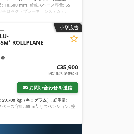
長:
10,500 mm
, 積載スペース容量:
55
アンチロック・ブレーキ・システム）
,
小型広告
ー
LU-
5M³ ROLLPLANE
m
€35,900
固定価格 消費税別
お問い合わせを送信
:
29,700 kg（キログラム）
, 総重量:
載スペース容量:
55 m³
, サスペンション:
空