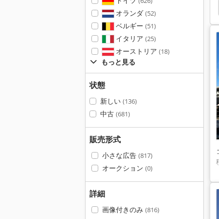
ドイツ
(626)
Kässbohrer Siloauflieger
トレーラー
U K 49
オランダ
(52)
ベルギー
(51)
イタリア
(25)
オーストリア
(18)
もっと見る
状態
新しい
(136)
中古
(681)
販売形式
小さな広告
(817)
オークション
(0)
詳細
画像付きのみ
(816)