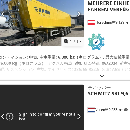
MEHRERE EINHE
FARBEN VERFü
Hörsching
9,129 k
1
/
17
コンディション:
中古
, 空車重量:
6,300 kg（キログラム）
, 最大積載重量
36,000 kg（キログラム）
, アクスル構成:
3軸
, 初回登録:
06/2024
, 荷室
m³
, サスペンション:
空気
, タイヤサイズ:
385/65 R22,5
, 装備:
ABS（
ティッパー
SCHMITZ
SKI 9,
Vuren
9,233 km