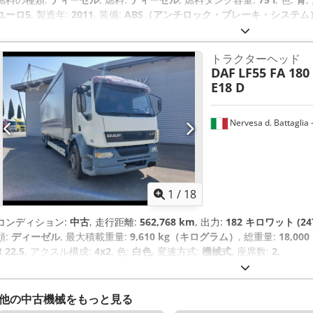
ユーロ5
, 製造年:
2011
, 装備:
ABS（アンチロック・ブレーキ・システム）,
エアバッグ, クルーズコントロール, セントラルロック, タイヤ空気圧監
連結装置, パワーステアリング, フォグランプ, 車載コンピュータ, 電動
トラクターヘッド
プログラム (ESP)
,
DAF
LF55 FA 180 
E18 D
Nervesa d. Battaglia -
1
/
18
コンディション:
中古
, 走行距離:
562,768 km
, 出力:
182 キロワット (24
類:
ディーゼル
, 最大積載重量:
9,610 kg（キログラム）
, 総重量:
18,0
R 22.5
, アクスル構成:
4x2
, 色:
白色
, 変速方式:
機械式
, 座席数:
2
,
他の中古機械をもっと見る