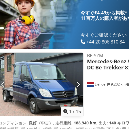
今すぐ€4.49から掲載
*
11百万人の購入者
があ
今すぐご確認ください
+44 20 806 810 84
BE-SZM
Mercedes-Benz
DC Be Trekker 87
Lienden
9,202 km
1
/
15
コンディション:
良好（中古）
, 走行距離:
188,940 km
, 出力:
140 キロワ
燃料の種類:
ディーゼル
, 燃料:
ディーゼル
, 燃料タンク容量:
75 l
, 色:
青