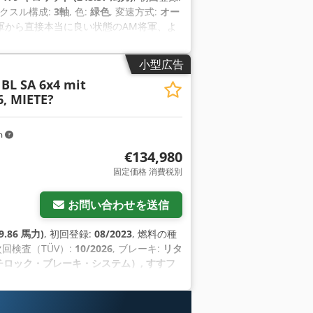
アクスル構成:
3軸
, 色:
緑色
, 変速方式:
オー
Z登録、軍から直接本当に良い状態のAM将軍、よ
らの車両）塗装もすでに、ちょうど
動、5速オートマチッ クギアボックス、トラ
小型広告
（超スムーズ）、2つのディーゼルタンク
 BL SA 6x4 mit
レーキ、3つのフロントシート、車体はオフ
, MIETE?
によって路上走行用に固定することもでき
.00R20 チューブレス（非常に良い状態） ,
A1はTuvを持っているだけでなく、信頼性の高いド
m
ラリストは運転する醍醐味があり、ヤングスタ
€134,980
R価格は、TUVなどのない、車両そのまま
固定価格 消費税別
- あなたは今、フレンスブルクからベル
していますが、ここでは以下のタ イプの
ドイツ、MAN、シュタイヤー、ダッジWC、
お問い合わせを送信
、ウィリス、Gモデル、モワグ、DBなどな
アクセサリーもある。- これ以下では満足で
9.86 馬力)
, 初回登録:
08/2023
, 燃料の種
p Hef
 次回検査（TÜV）:
10/2026
, ブレーキ:
リタ
チロック・ブレーキ・システム）, すすフ
ー, 電子安定制御プログラム (ESP)
,