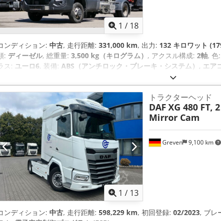
1
/
18
コンディション:
中古
, 走行距離:
331,000 km
, 出力:
132 キロワット (17
類:
ディーゼル
, 総重量:
3,500 kg（キログラム）
, アクスル構成:
2軸
, 色
ラス:
ユーロ6
, 装備:
ABS（アンチロック・ブレーキ・システム）, エア
トラクターヘッド
DAF
XG 480 FT, 2
Mirror Cam
Greven
9,100 km
1
/
13
コンディション:
中古
, 走行距離:
598,229 km
, 初回登録:
02/2023
, ブレ