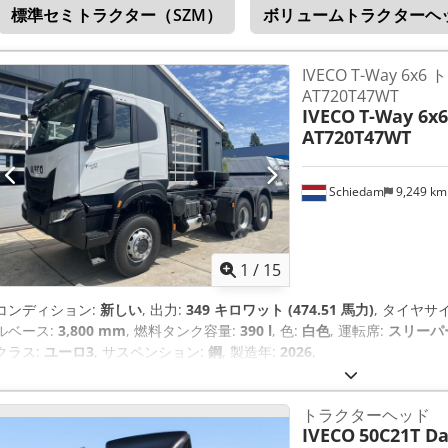
標準セミトラクター（SZM）
ボリュームトラクターヘッ
IVECO T-Way 6
AT720T47WT
IVECO
T-Way 6x6
AT720T47WT
Schiedam
9,249 k
1
/
15
コンディション:
新しい
, 出力:
349 キロワット (474.51 馬力)
, タイヤサ
ルベース:
3,800 mm
, 燃料タンク容量:
390 l
, 色:
白色
, 運転席:
スリーパ
クラス:
ユーロ3
, サスペンション:
鋼
, 製造年:
2026
,
トラクターヘッド
IVECO
50C21T Dai