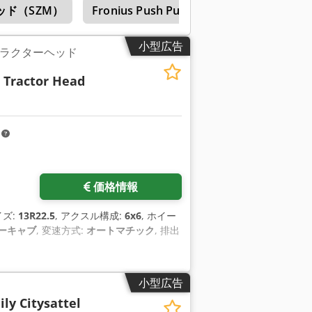
ド（SZM）
Fronius Push Pull
Daf
K7
R
小型広告
x6 トラクターヘッド
 Tractor Head
m
価格情報
イズ:
13R22.5
, アクスル構成:
6x6
, ホイー
ーキャブ
, 変速方式:
オートマチック
, 排出
小型広告
ly Citysattel