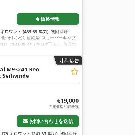
価格情報
 キロワット (459.55 馬力)
, 初回登録:
, 色:
オレンジ
, 運転席:
スリーパーキャブ
,
軸1）:
10,000 kg（キログラム）
, 許容軸
 kg（キログラム）
, 製造年:
2016
, 稼働時間:
 エアコン, クルーズコントロール, セント
小型広告
ーター, フォグランプ, 冷蔵庫, 電動ウィ
al M932A1 Reo
 Seilwinde
€19,000
固定価格 消費税別
お問い合わせを送信
:
179 キロワット (243.37 馬力)
, 初回登録: