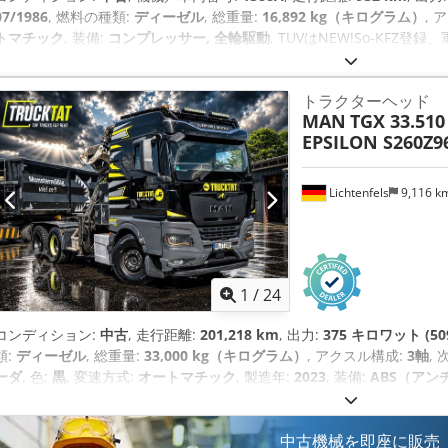
07/1986
, 燃料の種類:
ディーゼル
, 総重量:
16,892 kg（キログラム）
, 
トマチック
, 装備:
コンプレッサー, 全輪駆動
, TUVはNEW!So-KF
く整備され、よく整備され、ボディは素晴らしい状態です（予 備軍か
Natogrunマット、M931A1が装備されています：ウィンチ、全輪駆
トラクターヘッド
ンスファーケース（収納とオフロードギア付き）、パワーステアリング
MAN
TGX 33.510
（左右の タンク切り替えスイッチ付き）、上げ排気、ABS付きエアブ
EPSILON S260Z96
ロード走行用に可動式のサドルプレー ト。サドルプレートはチョック
る , km表示はマイル , 運転免許クラス2（トラック） , タイヤサイズ 14
最高速度 105 km/H , エンジン容量 14011cm?24V電源 , M931
Lichtenfels
9,116 k
ライブ:-)- 本物のオフロード用トラクターユニット！!!- AMジェネ
ーとして有利な価格で保険に加入することもできます。- 注意．DEALE
の価格です。- すべての車両は私のホームページで見ることができます。
ヒテスガーデンまで、いろいろな車を見るために急いで行ったり来たり
150台以上の車を見ることができます：- ハノマグAL28、マジルス・
1
/
24
ザウラー、ウニモグ、GMC 6x6、シュタイヤー・プッフ、イルティス
ど。- そしてTUVでさえも。- また、想像を絶する数のスペアパーツや
コンディション:
中古
, 走行距離:
201,218 km
, 出力:
375 キロワット (50
きないでしょう？- 0049(0)2248までお電話ください。 Crjdjqx Sxlepfx A
類:
ディーゼル
, 総重量:
33,000 kg（キログラム）
, アクスル構成:
3軸
,
ーダ
, 色:
黒
, 変速方式:
オートマチック
, 製造年:
2023
, 装備:
ABS（アン
ィルター, エアコン, クレーン, ナビゲーションシステム, パーキングヒータ
中古機械を即座に販売