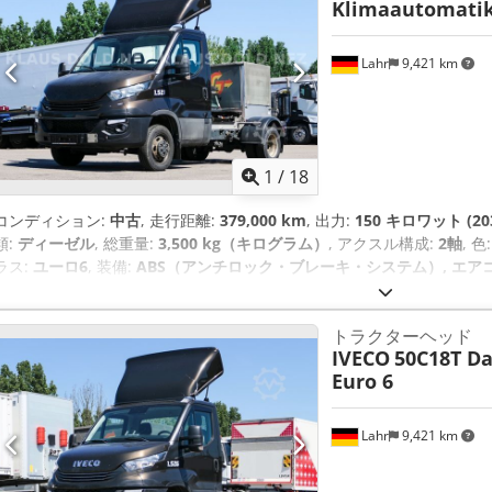
Klimaautomatik
Lahr
9,421 km
1
/
18
コンディション:
中古
, 走行距離:
379,000 km
, 出力:
150 キロワット (20
類:
ディーゼル
, 総重量:
3,500 kg（キログラム）
, アクスル構成:
2軸
, 色
ラス:
ユーロ6
, 装備:
ABS（アンチロック・ブレーキ・システム）, エア
トラクターヘッド
IVECO
50C18T Dai
Euro 6
Lahr
9,421 km