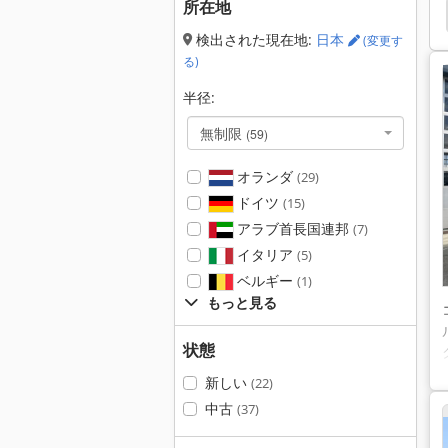
所在地
 Vhd
木材 運搬 トレーラー
トレーラー クレーン
検出された現在地:
日本
(変更す
る)
半径:
無制限
(59)
オランダ
(29)
ドイツ
(15)
アラブ首長国連邦
(7)
イタリア
(5)
ベルギー
(1)
もっと見る
状態
新しい
(22)
中古
(37)