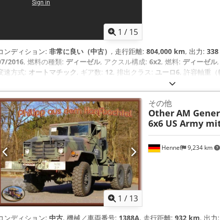
1
/
15
コンディション:
非常に良い（中古）
, 走行距離:
804,000 km
, 出力:
338
07/2016
, 燃料の種類:
ディーゼル
, アクスル構成:
6x2
, 燃料:
ディーゼル
変速方式:
オートマチック
, ギア数:
12
, 排出クラス:
ユーロ6
, 許容軸重（
荷重（第2軸）:
11,500 kg（キログラム）
, 許容軸荷重（軸3）:
9,000
2,767 h
, 装備:
ABS（アンチロック・ブレーキ・システム）, アドブルー,
その他
ラルロック, ナビゲーションシステム, パワーステアリング, パーキングヒ
Other
AM Gener
ンドウ調節
,
6x6 US Army mit
Hennef
9,234 km
1
/
13
コンディション:
中古
, 機械／車両番号:
1388A
, 走行距離:
932 km
, 出力