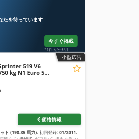
なたを待っています
今すぐ掲載
*1件あたり/月
小型広告
Sprinter 519 V6
50 kg N1 Euro 5...
価格情報
ット (190.35 馬力)
, 初回登録:
01/2011
,
, 変速方式:
機械式
, ギア数:
6
, 排出クラス: