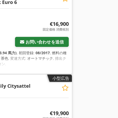
 Euro 6
€16,900
固定価格 消費税別
お問い合わせを送信
3.94 馬力)
, 初回登録:
08/2017
, 燃料の種
:
茶色
, 変速方式:
オートマチック
, 排出ク
コン
,
小型広告
ly Citysattel
€19,900