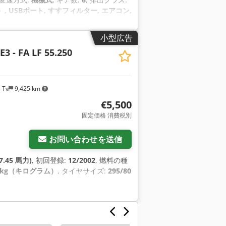
 USBポート, すすフィルター, エアコン,
視, トラクションコントロール, トレーラー
ウィンドウ調節, 電動ミラー, 電子安定制御
小型広告
E3 - FA LF 55.250
 Tv
9,425 km
€5,500
固定価格 消費税別
お問い合わせを送信
7.45 馬力)
, 初回登録:
12/2002
, 燃料の種
00 kg（キログラム）
, タイヤサイズ:
295/80