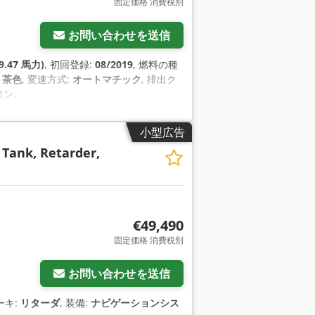
固定価格 消費税別
お問い合わせを送信
9.47 馬力)
, 初回登録:
08/2019
, 燃料の種
:
茶色
, 変速方式:
オートマチック
, 排出ク
コン
,
小型広告
 Tank, Retarder,
€49,490
固定価格 消費税別
お問い合わせを送信
ーキ:
リターダ
, 装備:
ナビゲーションシス