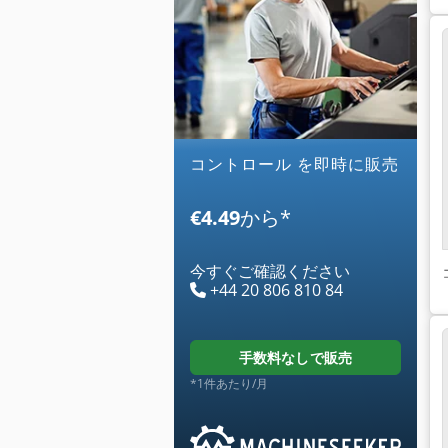
コントロール を即時に販売
€4.49
から
*
今すぐご確認ください
+44 20 806 810 84
手数料なしで販売
*1件あたり/月