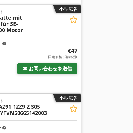
小型広告
ト
atte mit
für SE-
000 Motor
km
€47
固定価格 消費税別
お問い合わせを送信
小型広告
ト
AZ91-1ZZ9-Z S05
 YFVN50665142003
km