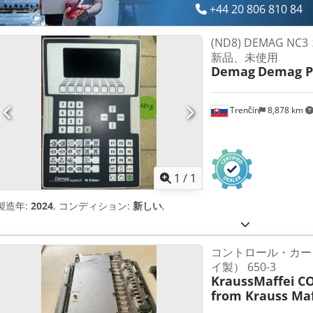
+44 20 806 810 84
(ND8) DEMAG 
新品、未使用
Demag
Demag P
Trenčín
8,878 km
さらに画像
1
/
1
製造年:
2024
, コンディション:
新しい
,
コントロール・カー
イ製） 650-3
KraussMaffei
C
from Krauss Maf