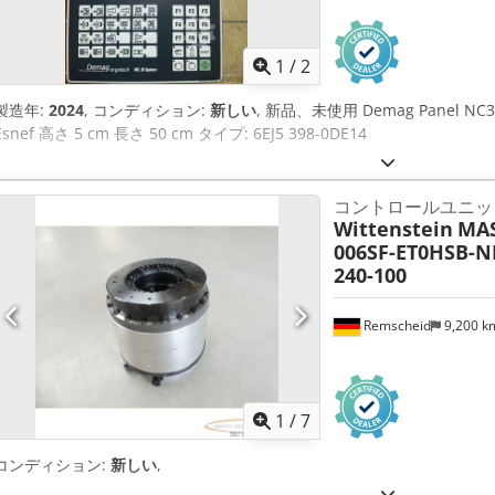
1
/
2
製造年:
2024
, コンディション:
新しい
, 新品、未使用 Demag Panel NC3 
Esnef 高さ 5 cm 長さ 50 cm タイプ: 6EJ5 398-0DE14
コントロールユニッ
Wittenstein
MAS
006SF-ET0HSB-
240-100
Remscheid
9,200 
1
/
7
コンディション:
新しい
,