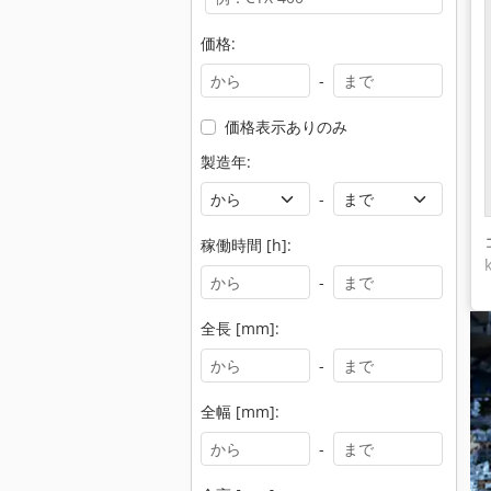
価格:
-
価格表示ありのみ
製造年:
-
稼働時間 [h]:
-
全長 [mm]:
-
全幅 [mm]:
-