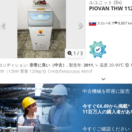
ルユニット (8x)
PIOVAN
THW 11
スロバキア
8,807 k
1
/
3
コンディション:
非常に良い（中古）
, 製造年:
2011
, \- 温度 20-90℃ ⑬ 1
kW（12kW 重量 120kg/台 Credpfxequupaj Aknof
中古機械を即座に販売
今すぐ€4.49から掲載
*
11百万人の購入者
があ
今すぐご確認ください