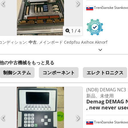
Trenčianske Stankov
1
/
4
コンディション:
中古
, メインボード Cedpfsu Axihox Aknorf
他の中古機械をもっと見る
制御システム
コンポーネント
エレクトロニクス
(ND8) DEMAG 
新品、未使用
Demag
DEMAG NC
, new never use
Trenčianske Stankov