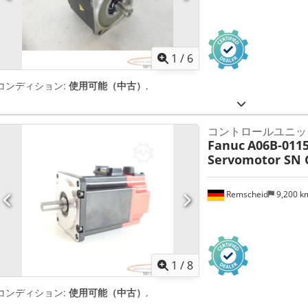
1
/
6
コンディション:
使用可能（中古）
,
コントロールユニッ
Fanuc
A06B-011
Servomotor SN 
Remscheid
9,200 
1
/
8
コンディション:
使用可能（中古）
,