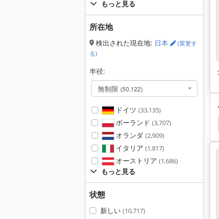
もっと見る
所在地
検出された現在地:
日本
(変更す
る)
半径:
無制限
(50,122)
ドイツ
(33,135)
ポーランド
辺機器
Motan
Koch
Wittmann
Maag
(3,707)
オランダ
(2,909)
イタリア
(1,817)
オーストリア
(1,686)
もっと見る
状態
新しい
(10,717)