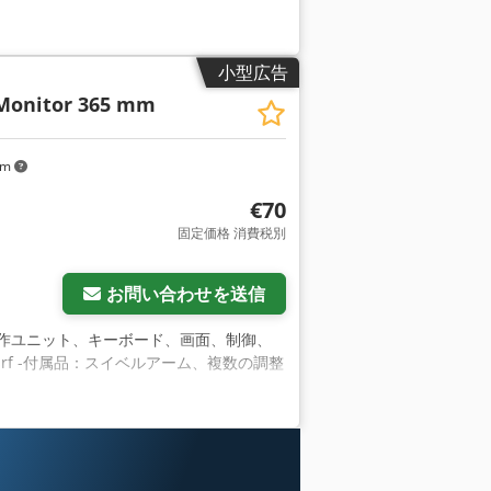
小型広告
Monitor 365 mm
km
€70
固定価格 消費税別
お問い合わせを送信
操作ユニット、キーボード、画面、制御、
fpsrf -付属品：スイベルアーム、複数の調整