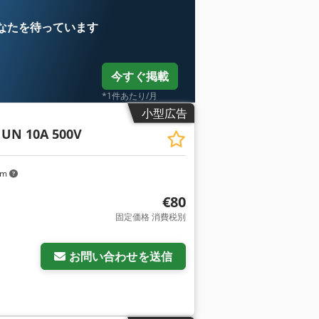
なたを待っています
今すぐ掲載
*1件あたり/月
小型広告
 UN 10A 500V
km
€80
固定価格 消費税別
お問い合わせを送信