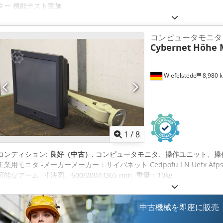
ター 機能テスト実施
コンピュータモニタ
Cybernet
Höhe 
Wiefelstede
8,980 
1
/
8
コンディション:
良好（中古）
, コンピュータモニタ、操作ユニット、
工業用モニタ -メーカーメーカー：サイバネット Cedpofu I N Uefx A
可能なアーム -寸法図。600/200/H365 mm -重量：10kg
中古機械を即座に販売