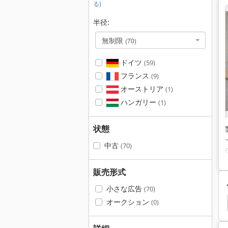
る)
半径:
無制限
(70)
ドイツ
(59)
フランス
(9)
オーストリア
(1)
ハンガリー
(1)
状態
中古
(70)
販売形式
小さな広告
(70)
オークション
ィ 制御
Yanmar Sv 100
Beckhoff
Bizerba
(0)