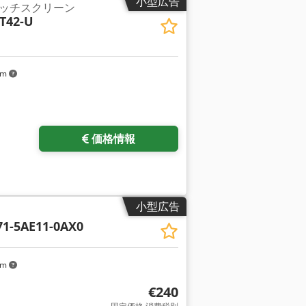
小型広告
ッチスクリーン
T42-U
km
価格情報
小型広告
71-5AE11-0AX0
km
€240