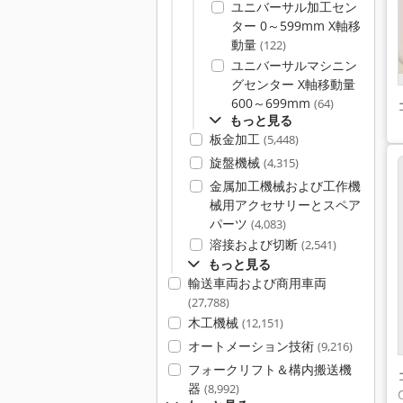
ユニバーサル加工セン
ター 0～599mm X軸移
動量
(122)
ユニバーサルマシニン
グセンター X軸移動量
600～699mm
(64)
もっと見る
板金加工
(5,448)
旋盤機械
(4,315)
金属加工機械および工作機
械用アクセサリーとスペア
パーツ
(4,083)
溶接および切断
(2,541)
もっと見る
輸送車両および商用車両
(27,788)
木工機械
(12,151)
オートメーション技術
(9,216)
フォークリフト＆構内搬送機
器
(8,992)