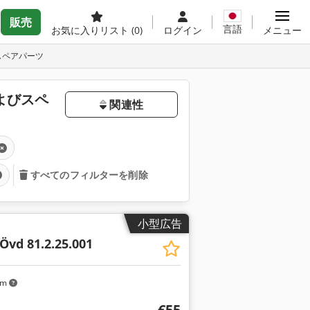
販売
言語
お気に入りリスト
(0)
ログイン
メニュー
スペアパーツ
よびスペ
関連性
すべてのフィルターを削除
小型広告
Övd 81.2.25.001
km
€55