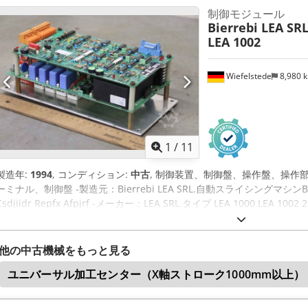
制御モジュール
Bierrebi LEA SRL
LEA 1002
Wiefelstede
8,980 
1
/
11
製造年:
1994
, コンディション:
中古
, 制御装置、制御盤、操作盤、操作
ーミナル、制御盤 -製造元：Bierrebi LEA SRL.自動スライシングマシンBi
Csdjiidr Repfx Afpjrf -メーカー：LEA SRL.タイプ LEA 1000 LEA 1002
265/125/H100mm -重量：2.0 kg
他の中古機械をもっと見る
ユニバーサル加工センター（X軸ストローク1000mm以上）