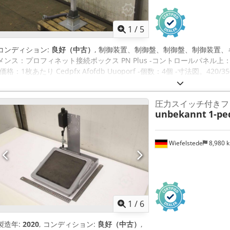
1
/
5
コンディション:
良好（中古）
, 制御装置、制御盤、制御盤、制御装置、
メンス：プロフィネット接続ボックス PN Plus -コントロールパネル
-価格：1枚あたり Cedpfx Afofdb Uuoporf -個数：4個 -寸法図。420/35
圧力スイッチ付きフ
unbekannt
1-pe
Wiefelstede
8,980 
1
/
6
製造年:
2020
, コンディション:
良好（中古）
,