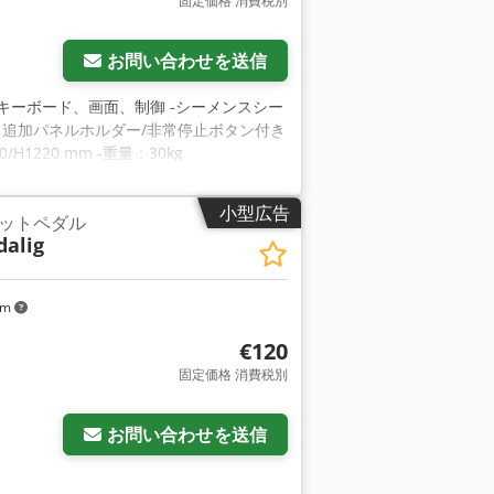
固定価格 消費税別
お問い合わせを送信
キーボード、画面、制御 -シーメンスシー
上：追加パネルホルダー/非常停止ボタン付き
0/H1220 mm -重量：30kg
小型広告
ットペダル
dalig
km
€120
固定価格 消費税別
お問い合わせを送信