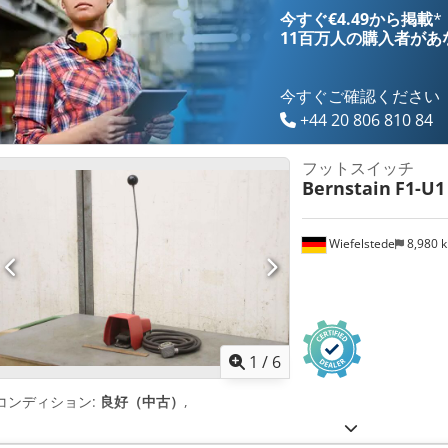
今すぐ€4.49から掲載
*
11百万人の購入者
があ
今すぐご確認ください
+44 20 806 810 84
フットスイッチ
Bernstain
F1-U1
Wiefelstede
8,980 
1
/
6
コンディション:
良好（中古）
,