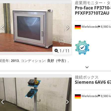
産業用モニター・タ
Pro-face
FP3710-
PFXFP3710T2AU
Wiefelstede
8,980 
1
/
11
製造年:
2013
, コンディション:
良好（中古）
,
接続ボックス
Siemens
6AV6 6
Wiefelstede
8,980 