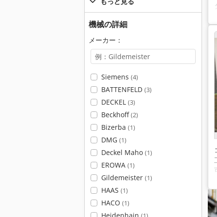
もっと見る
機械の詳細
メーカー：
Siemens
(4)
BATTENFELD
(3)
DECKEL
(3)
Beckhoff
(2)
Bizerba
(1)
DMG
(1)
Deckel Maho
(1)
EROWA
(1)
Gildemeister
(1)
HAAS
(1)
HACO
(1)
Heidenhain
(1)