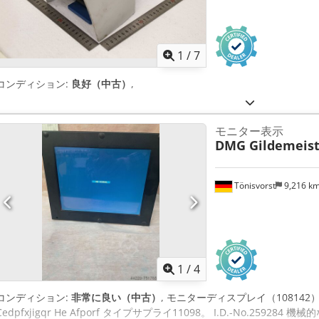
1
/
7
コンディション:
良好（中古）
,
モニター表示
DMG Gildemeist
Tönisvorst
9,216 k
1
/
4
コンディション:
非常に良い（中古）
, モニターディスプレイ（10814
Cedpfxjigqr He Afporf タイプサプライ11098。 I.D.-No.25