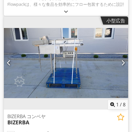
Flowpackは、様々な食品を効率的にフロー包装するために設計
されたコンパクトな包装機です。省スペース設計のため、小規
模な作業 やスペースの限られた場所に適しており、高いパフォ
小型広告
ーマンスを発揮します。 フローパック技術により、密封された
保護フィルムで製品を包み、賞味期限を延長し、製品の鮮度を
維持します。 本機は、肉、チーズ、焼き菓子、その他の食品な
ど幅広い製品に対応し、さまざまな包装ニーズに対応します。
スライス、計量、ラベリング、その他の加工システムとの統合
も可能で、フル生産ラインのセットアップ効率を高めます。
Dwsdpfx Ajumlhwemgoa 寸法100 z 500 x H 500mm
1
/
8
BIZERBA コンベヤ
BIZERBA