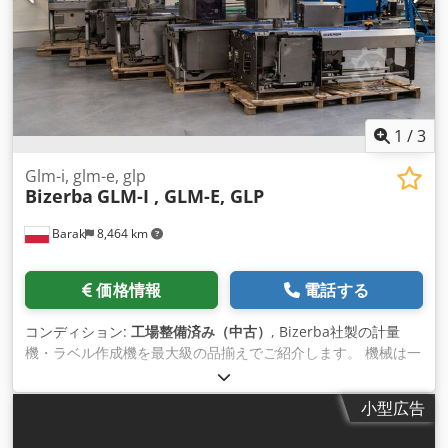
1
/
3
Glm-i, glm-e, glp
Bizerba
GLM-I , GLM-E, GLP
Barak
8,464 km
価格情報
電話する
コンディション:
工場整備済み（中古）
, Bizerba社製の計量
機・ラベル作成機を最大級の品揃えでご紹介します。 機械は一
般的なオーバーホールの後です。 Dedpjhtfr Dofx Amgjwa マ
シンの保証をしています。
小型広告