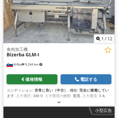
1
/
12
食肉加工機
Bizerba
GLM-I
Krško
9,244 km
価格情報
電話する
コンディション:
非常に良い（中古）
, 機能:
完全に稼働してい
ます
, 入力電圧:
240 V
, 入力電流の種類:
直流
, 入力電流:
3 A
,
小型広告