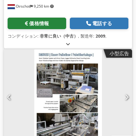
Oirschot
9,250 km
価格情報
電話する
コンディション:
非常に良い（中古）
, 製造年:
2009
,
小型広告