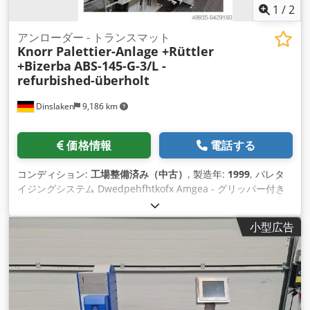
1
/
2
アンローダー - トランスマット
Knorr Palettier-Anlage +Rüttler
+Bizerba
ABS-145-G-3/L -
refurbished-überholt
Dinslaken
9,186 km
価格情報
電話する
コンディション:
工場整備済み（中古）
, 製造年:
1999
, パレタ
イジングシステム Dwedpehfhtkofx Amgea - グリッパー付き
クノールパッキングシステム - 散布ローラー付きクノール自動
ジョガー - Bizerba ITS 工業用シート計数スケール 計数済みシ
小型広告
ートのアンローディングとパレタイジングを行うクノールシス
テム 用紙はジョギングテーブルでBizerba製紙スケールで計数
され、ジョガーで矯正され、スプレッディングローラーで平滑
化されます。 Knorrアンローダーは、紙の束をグリッパーでピ
ックアップし、正確なエッジを持つパレットにパレタイズしま
す。 このシステムは、スタックリフトに代わる高速裁断機のア