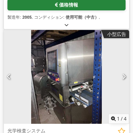
V、周波数50 Hz、電流1.7 A。 テープ幅300 mm。 機械外形寸
価格情報
法：（mm）長さ1860×幅720×高さ1300。 ブロワー・ラベル
の圧縮空気供給：空気圧：6 bar、空気流量：最低100 l /
製造年:
2005
, コンディション:
使用可能（中古）
,
min、圧縮空気、 ラベル寸法：100x100. ラベル間隔：2～20
mm。 サーマルプリントヘッド：解像度8.0ポイント 重量：1gr
から6000grまで。 最大ラベリング能力60パッケージ/分。
小型広告
Bizerbaソフトウェアにより、お客様のニーズに合わせたラベ
ルの作成とデザインが可能。あらゆる種類のバーコード、顧客
ロゴなどを 印刷可能。 コンベアベルト、サーマルプリントヘ
ッド、エンジンベルトの交換。高品質の装置で、スピードと信
頼性の面で素晴らしいパフォーマンスを発 揮しています。 ラ
ベルとスケールは出力コンベアベルトに取り付けられている。
重量は最低40g、最大18kgまで。 ルーマニアの企業様には、分
割販売の可能性もございます。 価格はお問い合わせください。
エラー、変更、返品はお受けできません。 エラー、変更、およ
び先行販売の対象となります。 エラー、変更、および先行販売
/ Ne rezervăm dreptul la greșeli, modificari și vănzare 私た
ちは英語を話します。/Wir sprechen Deutsch./ Beszélünk
magyarul./私たちはフランス語を話します。
1
/
4
光学検査システム