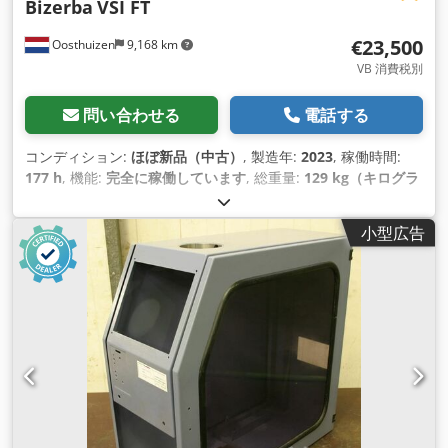
Bizerba
VSI FT
€23,500
Oosthuizen
9,168 km
VB 消費税別
問い合わせる
電話する
コンディション:
ほぼ新品（中古）
, 製造年:
2023
, 稼働時間:
177 h
, 機能:
完全に稼働しています
, 総重量:
129 kg（キログラ
ム）
, 入力電圧:
240 V
, 最終オーバーホール年:
2025
, 製品高さ
（最小）:
20 mm
, 製品高さ（最大）:
240 mm
, 入力電流:
2 A
,
小型広告
入力周波数:
60 ヘルツ
, 装備:
ドキュメント / マニュアル
,