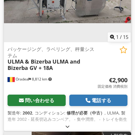
1
/
15
パッケージング、ラベリング、秤量シス
テム
ULMA & Bizerba
ULMA and
Bizerba GV + 18A
€2,900
Oradea
8,812 km
固定価格 消費税別
問い合わせる
電話する
製造年:
2002
, コンディション:
修理が必要（中古）
, ULMA, 製
造年 2002 - 延長切込みコンベア。 - 集中潤滑。 - トレイを衛生
的に洗浄 - インライン、90°、180°、...の重力式および電動式
出口コンベア。 - 1メートルシール装置の追加。 - 印刷フィルム