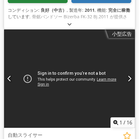
コンディション:
良好（中古）
, 製造年:
2011
, 機能:
完全に稼働
しています
, 骨鋸バンドソー Bizerba FK-32 Bj.2011 が提供さ
れます 機械は完全に機能します。 詳細はお問い合わせくださ
い。 現金または前払い！ Dedpsv Npbqofx Amgswa 企業のみ
小型広告
への販売、保証なし。
1
/
16
自動スライサー