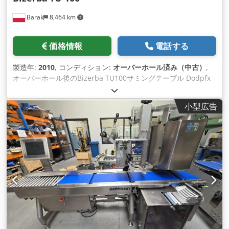
Barak
8,464 km
価格情報
電話する
製造年:
2010
, コンディション:
オーバーホール済み（中古）
,
オーバーホール後のBizerba TU100サミングテーブル Dodpfx
Amsi Drwqogewa
小型広告