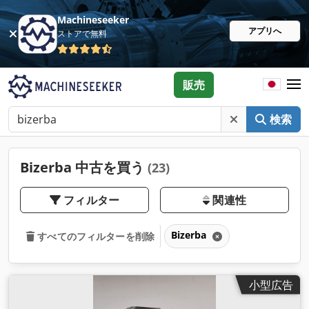
Machineseeker
アプリへ
ストアで無料
販売
検索
Bizerba 中古を買う
(23)
フィルター
関連性
Bizerba
すべてのフィルターを削除
小型広告