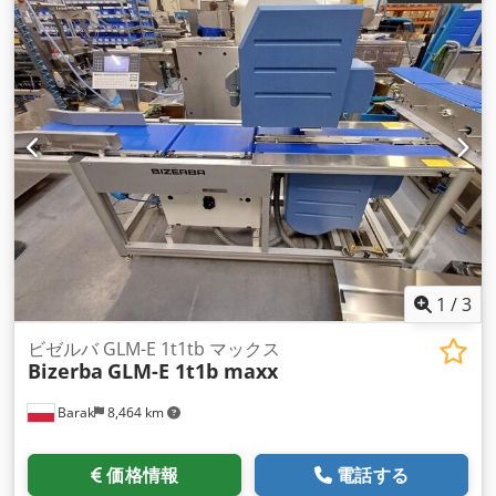
150mm GT-12C カラータッチスクリーン端末 計量セグメント
の長さ400 mm テープ幅300mm 機械全体のサイズ: 200 cm x
80 cm 13.60 SP.12へのプログラムのアップロードが可能 イン
ストールされているライセンス: - （マスター） ： [+] ソフトコ
ントロール_1 デバイスには6ヶ月の保証が付いています
1
/
3
ビゼルバ GLM-E 1t1tb マックス
Bizerba
GLM-E 1t1b maxx
Barak
8,464 km
価格情報
電話する