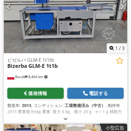
ンローディングシステムとして使用することもできます。
1
/
3
ビゼルバ GLM-E 1t1tb
Bizerba
GLM-E 1t1b
Barak
8,464 km
価格情報
電話する
製造年:
2013
, コンディション:
工場整備済み（中古）
, 制作年
2013 重量最大6kg 重量: 最大 6 kg、最小 20 g、e = 1 g 移動方
向 L→ R または R→ L Dedpfx Amswdgtfegjwa ラベルの適用:
- トップ（エアジェット） - ダウン（エアジェット） ラベルの
小型広告
寸法 - 幅最大130 mm、印刷長さ最大104 mm - 長さ最大