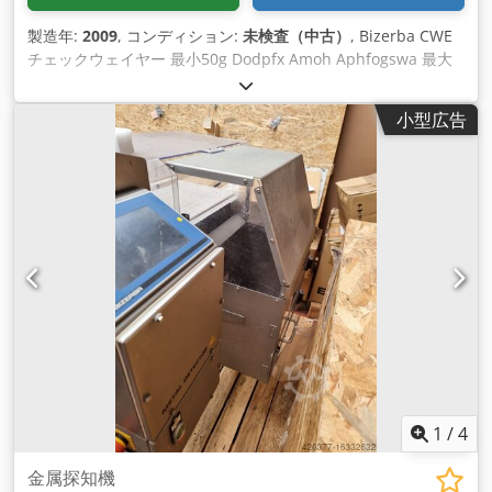
製造年:
2009
, コンディション:
未検査（中古）
, Bizerba CWE
チェックウェイヤー 最小50g Dodpfx Amoh Aphfogswa 最大
1500/3000g e=d= 0.5/1g
小型広告
1
/
4
金属探知機