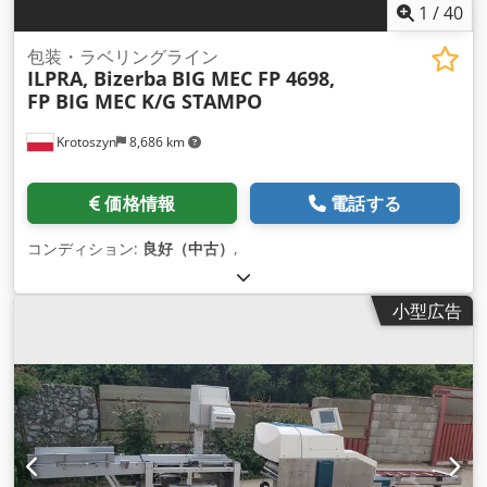
1
/
40
包装・ラベリングライン
ILPRA, Bizerba
BIG MEC FP 4698,
FP BIG MEC K/G STAMPO
Krotoszyn
8,686 km
価格情報
電話する
コンディション:
良好（中古）
,
小型広告