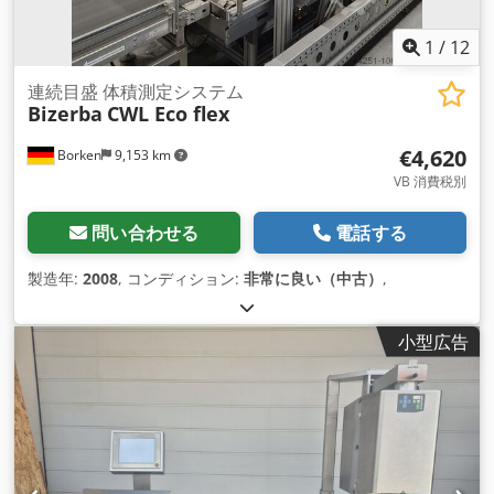
1
/
12
連続目盛 体積測定システム
Bizerba
CWL Eco flex
€4,620
Borken
9,153 km
VB 消費税別
問い合わせる
電話する
製造年:
2008
, コンディション:
非常に良い（中古）
,
小型広告