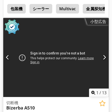
g
包装機
シーラー
Multivac
金属探知機
小型広告
1
/
13
切断機
Bizerba
A510