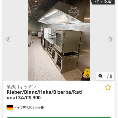
小型広告
用自動画像センタリング装置 - 印刷バンド取り付け - 透明トレ
イ検知 - シーラークーラー Djdpfx Amjg H Tquegewa - その他
（お問い合わせください）。 中央処理施設（食肉、鶏肉、魚、
野菜、果物）および大量販売スーパーマーケットでのトレー包
装用に特別に開発された高性能包装機です。 及び大量のスーパ
ーマーケット用に開発された高性能包装機です。お客様のご要
望に応じた豊富な機種を取り揃えています。 その強度、信頼
性、操作の容易さ、自動サイズ変更により、最も生産的で汎用
性の高い機械となっています。 数種類のフィルムで包装するこ
とができます：PVC、ポリエチレン、ポリオレフィン。 技術的
特徴（機種による） - 1本または2本のフィルムロールを自動選
択。 - トレイ寸法の自動認識または手動 - フィルムの長さと幅
を自動または手動で選択。 - ユニバーサルエレベーター - 自己
診断機能 - フィルムテンションコントロール - フォワードおよ
1
/
8
びリザーブジョグ機能 - 横方向プレストレッチ付き4ウェイフ
ィルムストレッチ - シールベルト温度コントロール - オーバー
業務用キッチン
Rieber/Blanc/Haka/Bizerba/Rati
サイズ検知 - 機械式トルクリミッター - 国際規格に準拠したガ
onal
SA/CS 300
ードと安全装置 - 耐腐食性素材を使用した頑丈な構造 電源380
V、12 kW Bizerba GVラベラー、2002年製造。 Bizerba ABデ
ドイツ
9,058 km
ィスプレイ付きBizerba 18Aスケール。 食品分野で包装された
製品の自動ラベリングおよび計量システム。電力：電圧220