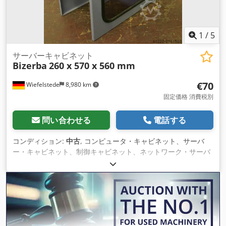
1
/
5
サーバーキャビネット
Bizerba
260 x 570 x 560 mm
€70
Wiefelstede
8,980 km
固定価格 消費税別
問い合わせる
電話する
コンディション:
中古
, コンピュータ・キャビネット、サーバ
ー・キャビネット、制御キャビネット、ネットワーク・サーバ
ー・キャビネット、コンピュータハウジン グ -メーカーメーカ
ー：ビザーバ -タイプ -材料: 鋼鉄 Dwedpfob Tl Dtjx Amgoa -
寸法図。260/570/H560 mm -重量：15kg