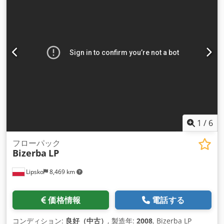
1
/
6
フローパック
Bizerba
LP
Lipsko
8,469 km
価格情報
電話する
コンディション:
良好（中古）
, 製造年:
2008
, Bizerba LP