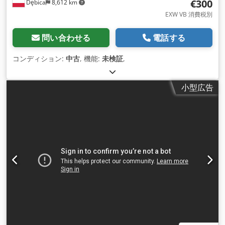
€300
Dębica
8,612 km
EXW VB 消費税別
問い合わせる
電話する
コンディション:
中古
, 機能:
未検証
,
小型広告