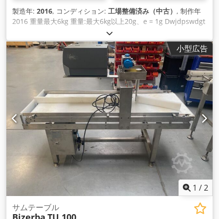
製造年:
2016
, コンディション:
工場整備済み（中古）
, 制作年
2016 重量最大6kg 重量:最大6kg以上20g、e = 1g Dwjdpswdgt
Eofx Amgea 移動方向 L→ R または R→ L ラベルステッカー：
- トップ（エアジェット） - ダウン（エアジェット） GT-12C
小型広告
カラータッチスクリーン端末 計量セグメントの長さ400 mm テ
ープ幅300mm 機械全体のサイズ: 200 cm x 80 cm 13.60
SP.12へのプログラムのアップロードが可能 インストールされ
ているライセンス: トップ（マスター）： [+] ブリッジ+MC_バ
ッファ [+] ソフトコントロール_1 [+] 統計 [+] 体重クラス [+] コ
ードパート印刷 [+] フォント読み込み中 [+] ユーロ 下（奴隷）:
[+] PRINT_CODE_PARTS [+] ダウンロード可能なフォント [+]
ユーロ デバイスには6ヶ月の保証が付いています
1
/
2
サムテーブル
Bizerba
TU 100