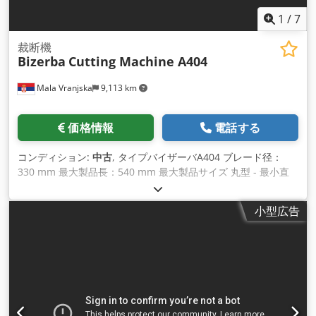
1
/
7
裁断機
Bizerba
Cutting Machine A404
Mala Vranjska
9,113 km
価格情報
電話する
コンディション:
中古
, タイプバイザーバA404 ブレード径：
330 mm 最大製品長：540 mm 最大製品サイズ 丸型 - 最小直
径: 50 mm - 最大径: 180 mm 最大製品サイズ 長方形 - 最小サ
イズ：50 х 50 mm - 最大サイズ: 175 х 240 mm Dwsdpjgf Sz
小型広告
Njfx Amgsa スライス厚さ: 0,5 - 12 мм 無段階調節可能 電圧:
400 V、50 Hz 納期：支払い後1営業日