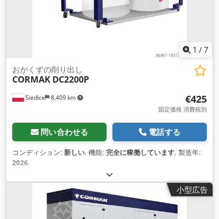
1
/
7
おがくずの削り出し
CORMAK
DC2200P
€425
Siedlce
8,409 km
固定価格 消費税別
問い合わせる
電話する
コンディション:
新しい
, 機能:
完全に稼働しています
, 製造年:
2026
,
小型広告