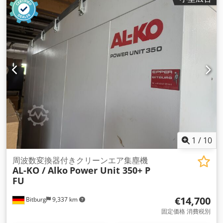
1
/
10
周波数変換器付きクリーンエア集塵機
AL-KO / Alko
Power Unit 350+ P
FU
€14,700
Bitburg
9,337 km
固定価格 消費税別