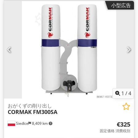
小型広告
1
/
4
おがくずの削り出し
CORMAK
FM300SA
€325
Siedlce
8,409 km
固定価格 消費税別