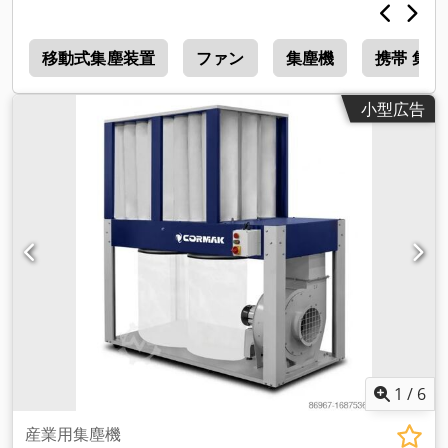
ン
移動式集塵装置
ファン
集塵機
携帯 集塵
小型広告
1
/
6
産業用集塵機