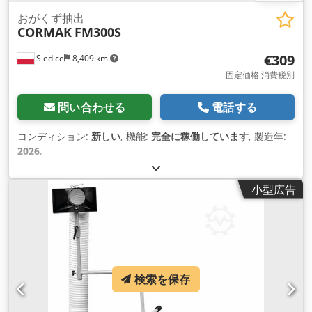
おがくず抽出
CORMAK
FM300S
€309
Siedlce
8,409 km
固定価格 消費税別
問い合わせる
電話する
コンディション:
新しい
, 機能:
完全に稼働しています
, 製造年:
2026
,
小型広告
検索を保存