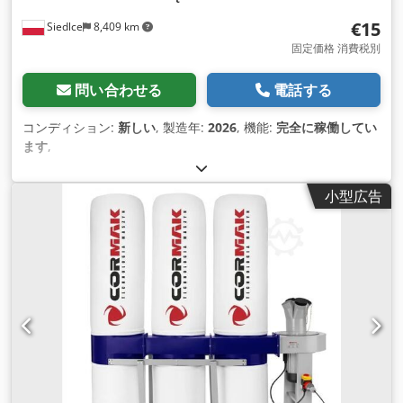
€15
Siedlce
8,409 km
固定価格 消費税別
問い合わせる
電話する
コンディション:
新しい
, 製造年:
2026
, 機能:
完全に稼働してい
ます
,
小型広告