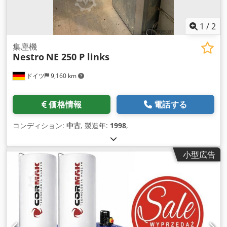
1
/
2
集塵機
Nestro
NE 250 P links
ドイツ
9,160 km
価格情報
電話する
コンディション:
中古
, 製造年:
1998
,
小型広告