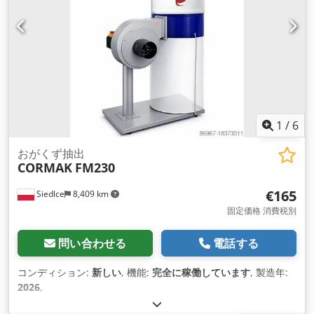
1
/
6
おがくず抽出
CORMAK
FM230
€165
Siedlce
8,409 km
固定価格 消費税別
問い合わせる
電話する
コンディション:
新しい
, 機能:
完全に稼働しています
, 製造年:
2026
,