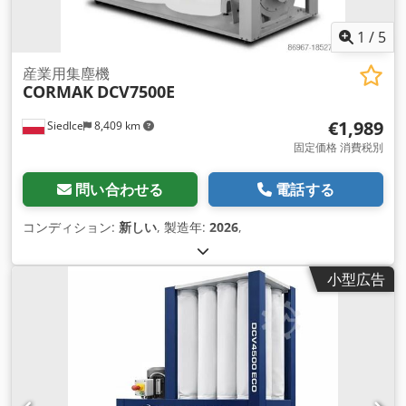
1
/
5
産業用集塵機
CORMAK
DCV7500E
€1,989
Siedlce
8,409 km
固定価格 消費税別
問い合わせる
電話する
コンディション:
新しい
, 製造年:
2026
,
小型広告