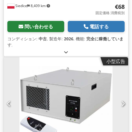
€68
Siedlce
8,409 km
固定価格 消費税別
問い合わせる
電話する
コンディション:
中古
, 製造年:
2026
, 機能:
完全に稼働していま
す
,
小型広告