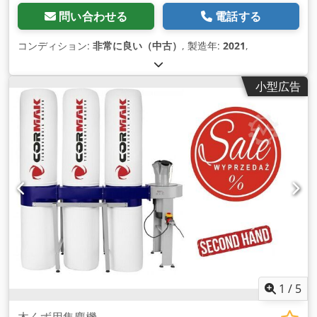
問い合わせる
電話する
コンディション:
非常に良い（中古）
, 製造年:
2021
,
小型広告
1
/
5
木くず用集塵機