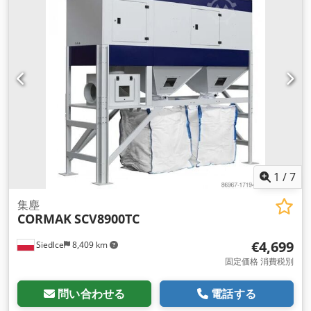
1
/
7
集塵
CORMAK
SCV8900TC
€4,699
Siedlce
8,409 km
固定価格 消費税別
問い合わせる
電話する