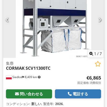
1
/
7
集塵
CORMAK
SCV11300TC
€6,865
Siedlce
8,409 km
固定価格 消費税別
問い合わせる
電話する
コンディション:
新しい
, 製造年:
2026
,