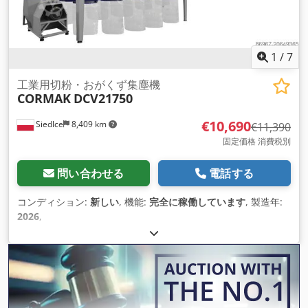
1
/
7
工業用切粉・おがくず集塵機
CORMAK
DCV21750
€10,690
Siedlce
8,409 km
€11,390
固定価格 消費税別
問い合わせる
電話する
コンディション:
新しい
, 機能:
完全に稼働しています
, 製造年:
2026
,