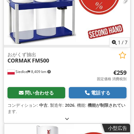
1
/
7
おがくず抽出
CORMAK
FM500
€259
Siedlce
8,409 km
固定価格 消費税別
問い合わせる
電話する
コンディション:
中古
, 製造年:
2026
, 機能:
機能が制限されてい
ます
,
小型広告