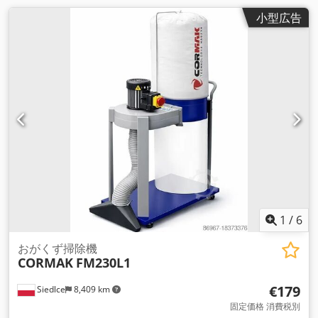
小型広告
1
/
6
おがくず掃除機
CORMAK
FM230L1
€179
Siedlce
8,409 km
固定価格 消費税別