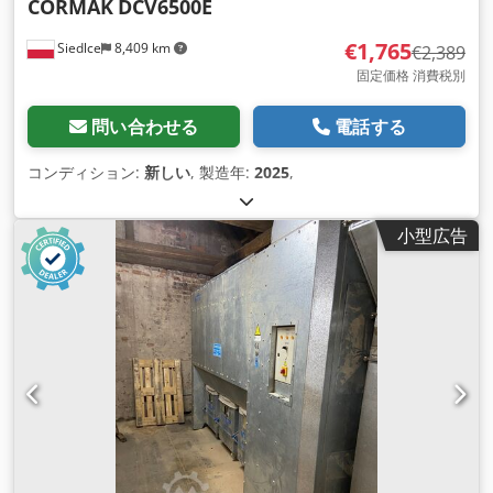
CORMAK
DCV6500E
€1,765
Siedlce
8,409 km
€2,389
固定価格 消費税別
問い合わせる
電話する
コンディション:
新しい
, 製造年:
2025
,
小型広告