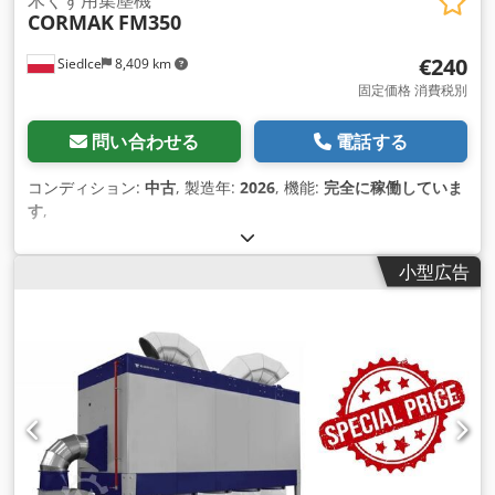
CORMAK
FM350
€240
Siedlce
8,409 km
固定価格 消費税別
問い合わせる
電話する
コンディション:
中古
, 製造年:
2026
, 機能:
完全に稼働していま
す
,
小型広告