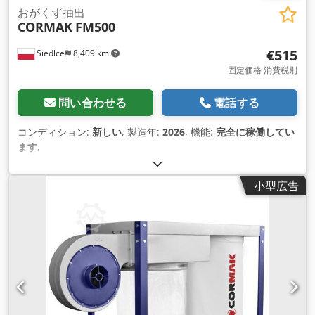
おがくず抽出
CORMAK
FM500
€515
Siedlce
8,409 km
固定価格 消費税別
問い合わせる
電話する
コンディション:
新しい
, 製造年:
2026
, 機能:
完全に稼働してい
ます
,
小型広告