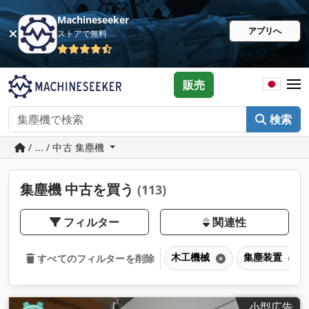
Machineseeker
アプリへ
ストアで無料
販売
検索
/ ... / 中古 集塵機
集塵機 中古を買う
(113)
フィルター
関連性
木工機械
集塵装置
すべてのフィルターを削除
小型広告