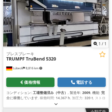
1
/
1
プレスブレーキ
TRUMPF
TruBend 5320
Lübeck
8,816 km
価格情報
電話する
コンディション:
工場整備済み（中古）
, 製造年:
2009
, 機能:
完
全に稼働しています
, 稼働時間:
14,367 h
, 加圧力:
320 t
, ストロ
ーク長:
445 mm
, テーブル長さ:
4,420 mm
, のど深さ:
420
mm
, 支柱間のクリアランス:
3,680 mm
, 全幅:
5,300 mm
, 全
小型広告