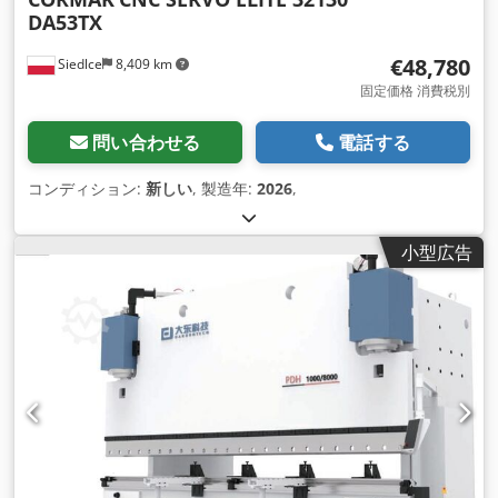
DA53TX
€48,780
Siedlce
8,409 km
固定価格 消費税別
問い合わせる
電話する
コンディション:
新しい
, 製造年:
2026
,
小型広告