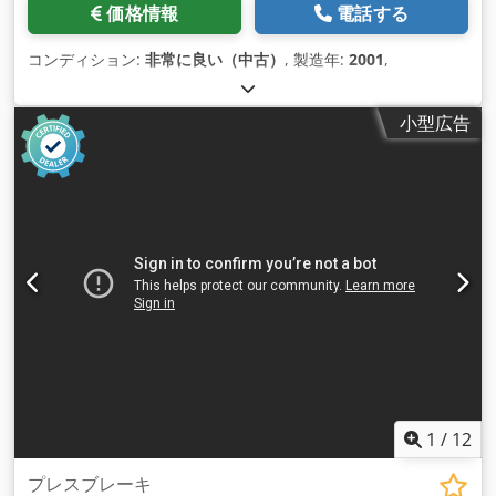
価格情報
電話する
コンディション:
非常に良い（中古）
, 製造年:
2001
,
小型広告
1
/
12
プレスブレーキ