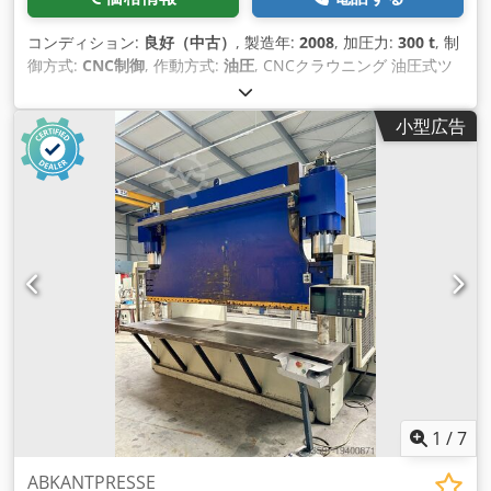
コンディション:
良好（中古）
, 製造年:
2008
, 加圧力:
300 t
, 制
御方式:
CNC制御
, 作動方式:
油圧
, CNCクラウニング 油圧式ツ
ールクランプ EFL Easy Formレーザー測定・補正システム ツー
ルセット レーザーガイド保護 制御軸：Y1/Y2/X/R/V軸 最大曲げ
小型広告
長さ：4000mm コラム間距離：3150mm 最大押圧力：320T テ
ーブルマウント間距離：570mm 最大ストローク：300mm テ
ーブル幅：200mm コラムオーバーハング：400mm 下降速
度：120mm/分 動作速度：14mm/分 戻り速度：130mm/分 X
軸範囲：1000mm 制御システム：CADMAN 出力：42kW 全
長：5800mm 全幅：2300mm 全高：3800mm Credpfxowrza
As Apdof 重量：23000kg
1
/
7
ABKANTPRESSE