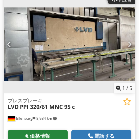
高:
3,200 mm
, 総重量:
25,000 kg（キログラム）
, 最終オーバ
ーホール年:
2026
, 装備:
CEマーキング, 安全光幕
,
1
/
5
プレスブレーキ
LVD
PPI 320/61 MNC 95 c
Eilenburg
8,934 km
価格情報
電話する