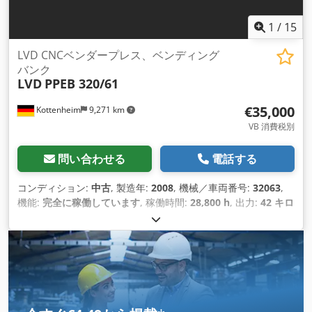
1
/
15
LVD CNCベンダープレス、ベンディング
バンク
LVD
PPEB 320/61
€35,000
Kottenheim
9,271 km
VB 消費税別
問い合わせる
電話する
コンディション:
中古
, 製造年:
2008
, 機械／車両番号:
32063
,
機能:
完全に稼働しています
, 稼働時間:
28,800 h
, 出力:
42 キロ
ワット (57.10 馬力)
, 入力電圧:
400 V
, 入力周波数:
50 ヘルツ
,
入力電流の種類:
三相
, 加圧力:
320 t
, ストローク長:
250 mm
,
テーブル長さ:
6,100 mm
, 全長:
8,000 mm
, 全幅:
3,200 mm
,
全高:
3,800 mm
, 総重量:
35,500 kg（キログラム）
, 装備:
CE
マーキング, ドキュメント / マニュアル, 安全光幕
,