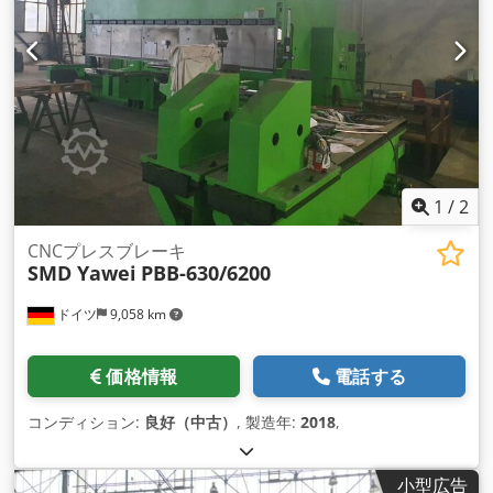
パネル 上部ツール 85° R1、高さ 200 mm の 1 セット 1 顧客固
有の下部ツールの完全な装備 マシンは設定可能（制御、色、
軸） フランス北西部（ブルターニュ）のドゥアルヌネで製造
CE証明書 ドイツ語での操作説明書 ご要望に応じて他の寸法や
サービスもご提供いたします 世界中で配送と試運転が可能
1
/
2
CNCプレスブレーキ
SMD Yawei
PBB-630/6200
ドイツ
9,058 km
価格情報
電話する
コンディション:
良好（中古）
, 製造年:
2018
,
小型広告