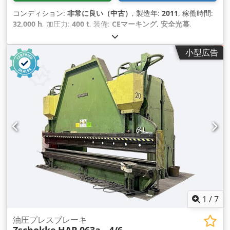
コンディション:
非常に良い（中古）
, 製造年:
2011
, 稼働時間:
32,000 h
, 加圧力:
400 t
, 装備:
CEマーキング, 安全光幕
,
小型広告
1
/
7
油圧プレスブレーキ
Zschokke
HAP 063a - 4/6