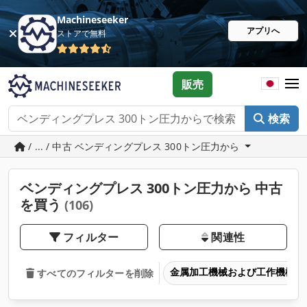
Machineseeker
アプリへ
ストアで無料
販売
検索
/ ... / 中古 ベンディングプレス 300トン圧力から
ベンディングプレス 300トン圧力から 中古
を買う
(106)
フィルター
関連性
金属加工機械および工作機械
すべてのフィルターを削除