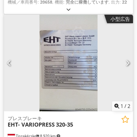
機械／車両番号:
20658
, 機能:
完全に稼働しています
, 出力:
22
キロワット (29.91 馬力)
, 入力電圧:
400 V
, 入力電流:
63 A
, 入
力周波数:
50 ヘルツ
, 入力電流の種類:
三相
, 加圧力:
320 t
, スト
小型広告
ローク長:
250 mm
, 運転速度:
7 mm/s
, 後進速度:
70 mm/s
,
テーブル幅:
250 mm
, テーブル長さ:
4,800 mm
, テーブルの高
さ:
980 mm
, のど深さ:
305 mm
, ラムプレート長:
4,500 mm
,
ラムまでの距離表:
500 mm
, 支柱間のクリアランス:
3,760
mm
, オイルタンク容量:
350 l
, 全長:
6,300 mm
, 全幅:
2,300
mm
, 全高:
3,475 mm
, 総重量:
22,500 kg（キログラム）
, 最終
オーバーホール年:
2026
, 装備:
ドキュメント / マニュアル, 安
全光幕
,
1
/
2
プレスブレーキ
EHT- VARIOPRESS
320-35
Tiszakécske
8,920 km