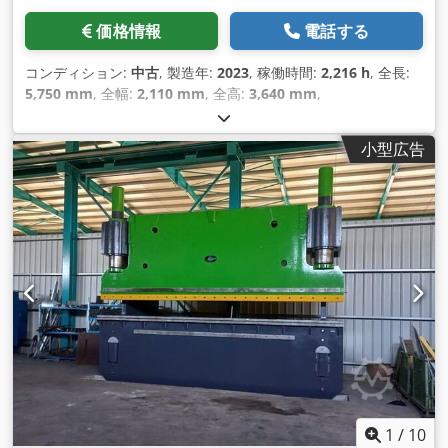
価格情報
電話する
コンディション:
中古
, 製造年:
2023
, 稼働時間:
2,216 h
, 全長:
5,750 mm
, 全幅:
2,110 mm
, 全高:
3,640 mm
,
小型広告
1
/
10