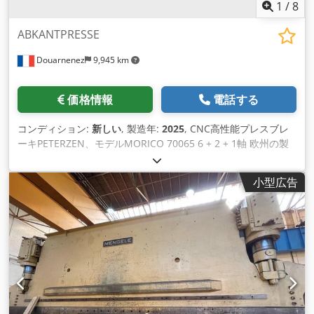
1
/
8
ABKANTPRESSE
Douarnenez
9,945 km
価格情報
電話する
コンディション:
新しい
, 製造年:
2025
, CNC高性能プレスブレ
ーキPETERZEN、モデルMORICO 70065 6 + 2 + 1軸 欧州の製
造業 S355鋼製の頑丈なフレーム 上部および下部の梁はS355圧
延鋼で作られています 強化スタンド 自動中央潤滑装置を備え
小型広告
た重厚なねずみ鋳鉄製スライドレール CNC制御 CYBELEC
VisiPac 8軸 + 1 ボッシュ・レックスロス サーボ油圧 Inovance
サーボドライブ 最高解像度のDIEMAガイド式リニア測定システ
ム 曲げ長さ6500mm スタンド幅5100mm 圧縮力700T（7000
kN） 投影面積420mm ストローク400mm 早送り時の閉じ速度
は最大30 mm/s 作動閉鎖速度 7 mm/s 戻り速度40 mm/s 油圧
ポンプモーター出力45kW 総電力要件 60 kW 機械重量62000kg
CNC制御8軸+高解像度タッチスクリーンモニター付きCybelec
VisiPac 1台 画面上のプロファイル描画による3Dグラフィック