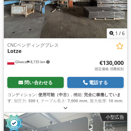
1
/
6
CNCベンディングプレス
Lotze
€130,000
Gliwice
8,735 km
固定価格 消費税別
問い合わせる
電話する
コンディション:
使用可能（中古）
, 機能:
完全に稼働していま
す
, 加圧力:
500 t
, テーブル長さ:
7,000 mm
, 最大板厚:
10 mm
,
小型広告