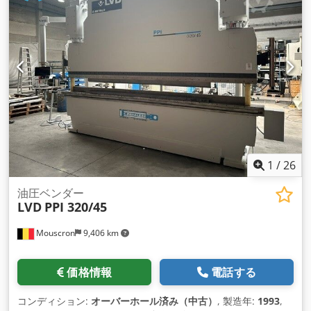
1
/
26
油圧ベンダー
LVD
PPI 320/45
Mouscron
9,406 km
価格情報
電話する
コンディション:
オーバーホール済み（中古）
, 製造年:
1993
,