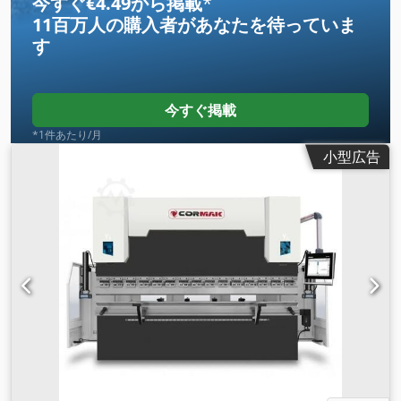
今すぐ€4.49から掲載
*
11百万人の購入者
があなたを待っていま
す
今すぐ掲載
*1件あたり/月
小型広告