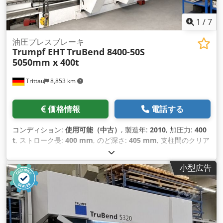
1
/
7
油圧プレスブレーキ
Trumpf EHT
TruBend 8400-50S
5050mm x 400t
Trittau
8,853 km
価格情報
電話する
コンディション:
使用可能（中古）
, 製造年:
2010
, 加圧力:
400
t
, ストローク長:
400 mm
, のど深さ:
405 mm
, 支柱間のクリア
ランス:
4,050 mm
, 全長:
6,100 mm
, 総重量:
34,000 kg（キロ
グラム）
, 装備:
CEマーキング, ドキュメント / マニュアル
,
小型広告