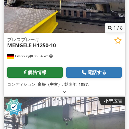
スとプログラム作成 開口部の高さはプログラムシーケンスごと
にプログラム可能 このマシンはさまざまなCAMソフトウェア
で使用できます 工具とワークのパラメータに応じて深さストッ
パーを自動計算 補正機能 片曲げ加工が容易（EASYBEND機
能） 多くの言語が利用可能 アマダ60mm標準/ Wilaまたはその
1
/
8
他のシステムと互換性のあるセンター下部ツール アマダ互換の
上部ツールホルダーまたはCOLLYを備えたツールホルダーを装
プレスブレーキ
MENGELE
H1250-10
備した上部ビーム 落下防止機能を備えた標準寸法。 すべての
ツールは誘導硬化された1.7225 42CrMo4鋼で作られており、
Eilenburg
8,934 km
CNCマシンで完全に研磨されています。 リニアガイドとボール
ねじを備えた4軸バックゲージ 移動量×1000mm ラックとピニ
オンドライブによって駆動されるリニアガイド上の2つの自動
価格情報
電話する
ワイドバックストップ（Z1軸とZ2軸） 自動高さ調整（R軸）
CNC制御曲げ補助装置2台（各400 kg、60°） 作業エリアの右
コンディション:
良好（中古）
, 製造年:
1987
,
側に駐車位置を移動します 安全装置： 安全位置付きフットス
イッチ 作業速度10 mm/s以下 Cjdpfx Apowd I Svederf 早送り
時の閉じる速度は30 mm/sに制限されます レーザー安全 独立
小型広告
した安全モジュールによる継続的な速度と位置の監視 安全スイ
ッチ付きサイドカバー スライドドアと安全スイッチ付きの裏蓋
制御電圧24V 安全モジュールカテゴリーIV 標準設計および装
備： 左側の制御盤 回転式アルミアームを備えたコントロール