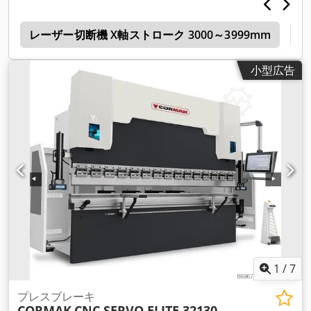
t
レーザー切断機 X軸ストローク 3000～3999mm
ベ
小型広告
1
/
7
プレスブレーキ
CORMAK
CNC SERVO ELITE 32130