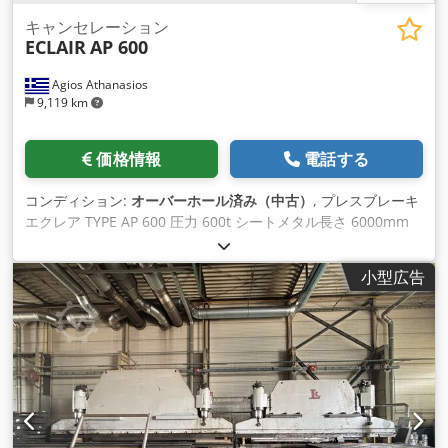
キャンセレーション
ECLAIR
AP 600
Agios Athanasios
9,119 km
価格情報
電話する
コンディション:
オーバーホール済み（中古）
, プレスブレーキ
エクレア TYPE AP 600 圧力 600t シートメタル長さ 6000mm
Crjdehxyhkepfx Apdsf 重量 60000kgr 絶好調
小型広告