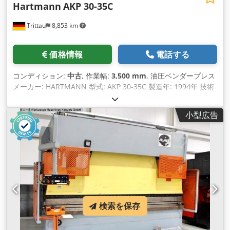
Hartmann
AKP 30-35C
Trittau
8,853 km
価格情報
電話する
コンディション:
中古
, 作業幅:
3,500 mm
, 油圧ベンダープレス
メーカー: HARTMANN 型式: AKP 30-35C 製造年: 1994年 技術
データ メーカー: ハルトマン 型式: AKP 30-35C
Crjdewucgijpfx Apdef 製造年: 1994年 加圧能力: 300 t 有効作
小型広告
業長: 3500 mm 機械後進距離: 4 mm 機械後進時間: 40 ms 安
全距離: 64 mm 接続電力: 30 kW 装備 • コントロールユニット
CYBELEC DNC 70 記載内容は保証できません。 通電デモは事
前相談により可能です。 ハルトマン社は（ドイツ、フランクフ
ルト周辺）に拠点を持ち、現在は板金加工機械の修理およびサ
ービスに特化しています。
検索を保存