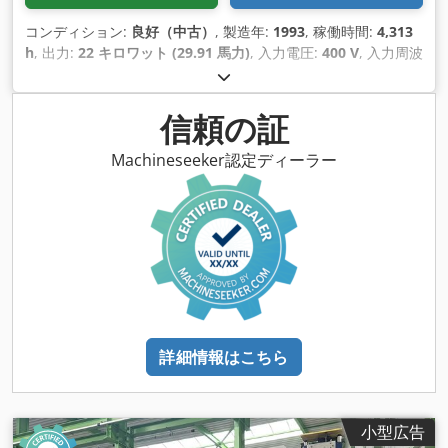
コンディション:
良好（中古）
, 製造年:
1993
, 稼働時間:
4,313
h
, 出力:
22 キロワット (29.91 馬力)
, 入力電圧:
400 V
, 入力周波
数:
50 ヘルツ
, 入力電流の種類:
エアコン
, 加圧力:
320 t
, ストロ
ーク長:
250 mm
, 運転速度:
7 mm/s
, 後進速度:
70 mm/s
, テ
ーブル幅:
250 mm
, テーブル長さ:
6,100 mm
, のど深さ:
300
信頼の証
mm
, ラムまでの距離表:
500 mm
, 支柱間のクリアランス:
5,500 mm
, オイルタンク容量:
350 l
, 総重量:
26,000 kg（キロ
Machineseeker認定ディーラー
グラム）
, 装備:
ドキュメント / マニュアル
,
詳細情報はこちら
小型広告