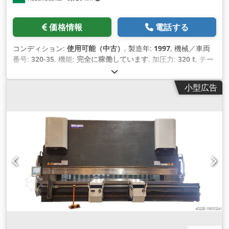
価格情報
電話する
コンディション:
使用可能（中古）
, 製造年:
1997
, 機械／車両
番号:
320-35
, 機能:
完全に稼働しています
, 加圧力:
320 t
, テー
ブル幅:
3,550 mm
, 装備:
ドキュメント / マニュアル
,
小型広告