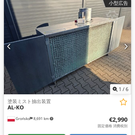
小型広告
1
/
6
塗装ミスト抽出装置
AL-KO
€2,990
Grońsko
8,691 km
固定価格 消費税別