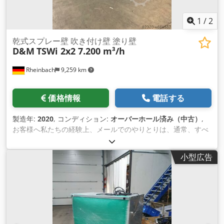
供することができます。 お問い合わせください。
1
/
2
乾式スプレー壁 吹き付け壁 塗り壁
D&M
TSWi 2x2 7.200 m³/h
Rheinbach
9,259 km
価格情報
電話する
製造年:
2020
, コンディション:
オーバーホール済み（中古）
,
お客様へ私たちの経験上、メールでのやりとりは、通常、すべ
てのことを不必要に引き延ばしてしまうことがわかっていま
す。 私たちは迅速にお客様のお役に立てればと思いますが、3
小型広告
日もメールを書いて往復するよりも、電話で3分を費やした方
が良いと思います。 TSWi 20.20 乾式スプラッシュウォール 寸
法2000 x 2000 mm 幅 x 高さ 扇風機は壁に内蔵されている 空
気容量：7,200 m³ / h モーター1,50 kW 耐圧 排気管400 Ø mm
深さ：900mm 二重ろ過: ペーパー フィルター + ろ過 ペイント
ストップフィルターマットオーバー ターミナルストリップ
（+150,- EURネット オプション/追加価格のための。 角から丸