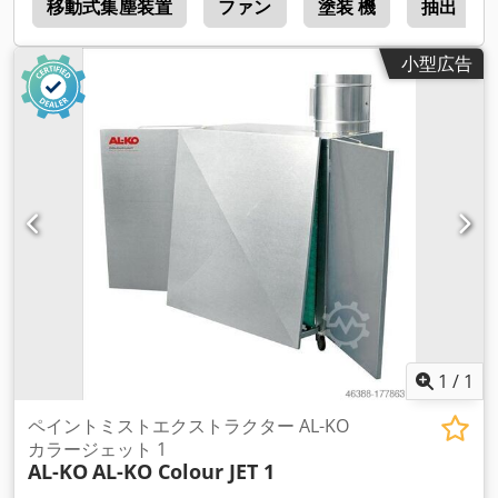
ス
移動式集塵装置
ファン
塗装 機
抽出
小型広告
1
/
1
ペイントミストエクストラクター AL-KO
カラージェット 1
AL-KO
AL-KO Colour JET 1