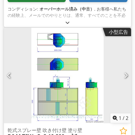
コンディション:
オーバーホール済み（中古）
, お客様へ私たち
の経験上、メールでのやりとりは、通常、すべてのことを不必
要に引き延ばしてしまうことがわかっています。 私たちはお客
様のお役に立てればと思いますが、3日間もメールを書き続け
小型広告
るよりも、3分間の電話でのやり取りの方が良いと思います。
TSWc 20.20 ドライバルクヘッド 寸法2000 x 2000 mm 幅 x 高
さ 高さの+ファン 空気容量：7,200 m³ / h モーター1,50 kW 耐
圧 排気管400 Ø mm Dedpfjfn Ndcjx Akiock 奥行き：900mm
二重ろ過: ペーパー フィルター + ろ過 ペイントストップフィル
ターマットオーバー ターミナルストリップ（+150,- EURネット
オプション/追加価格のための。 ペイントストップフィルター
マット端子帯.150,- EURの純 ヒンジ付きサイドバッフルプレー
ト: 590,- EUR net 写真は異なる場合があります。 我々はま
た、供給空気システム、熱交換器、供給空気の天井、配管など
を備えた完全な噴霧室を提供することができます。 お問い合わ
せください。
1
/
2
乾式スプレー壁 吹き付け壁 塗り壁