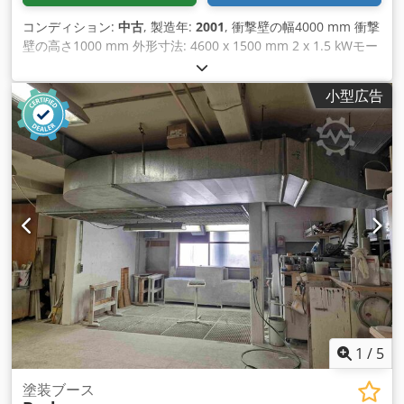
コンディション:
中古
, 製造年:
2001
, 衝撃壁の幅4000 mm 衝撃
壁の高さ1000 mm 外形寸法: 4600 x 1500 mm 2 x 1.5 kWモー
ター 総定格流量7000 m³/h 左右吸引ノズル、直径300 mm 保
管場所: ガルプセン Dcedpfx Akjvvizkoijk
小型広告
1
/
5
塗装ブース