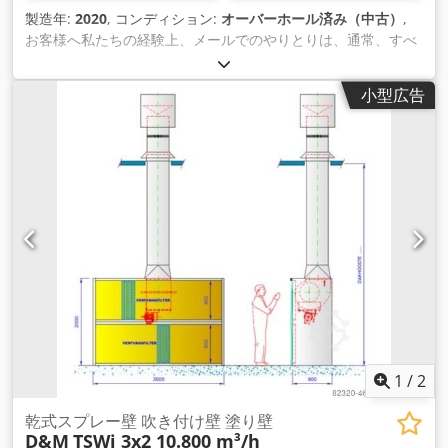
製造年:
2020
, コンディション:
オーバーホール済み（中古）
,
お客様へ私たちの経験上、メールでのやりとりは、通常、すべ
てのことを不必要に引き延ばしてしまうことがわかっていま
す。 お客様のお役に立てればと思いますが、3日もメールをや
小型広告
り取りするよりも、3分程度の電話でのやり取りの方が良いと
思います。 東証20.20 乾式スプラッシュウォール 寸法2000 x
2000 mm 幅 x 高さ 扇風機は壁の上に設置 高さの+ファン 空気
容量：7,200 m³ / h モーター0.75kW防爆(ATEX) Dcodpfsfv
Hiqex Akiok 排気管。500 Ø mm 深さ：900mm パイプライン
は3-4メートルの全長を超えてはなりません。 二重ろ過: ペーパ
ー フィルター + ペイントストップフィルターマットオーバー
ターミナルストリップ（+150,- EURネット オプション/追加価
格のための。 ペイントストップフィルターマット端子帯.150,-
EURの純 ヒンジ付きサイドバッフルプレート: 590,- EUR net
写真は異なる場合があります。 我々はまた、供給空気システ
ム、熱交換器、供給空気の天井、配管などを備えた完全な噴霧
室を提供することができます。 お問い合わせください。
1
/
2
乾式スプレー壁 吹き付け壁 塗り壁
D&M
TSWi 3x2 10.800 m³/h