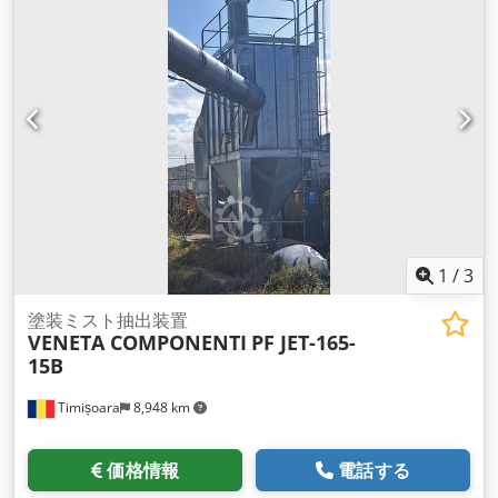
1
/
3
塗装ミスト抽出装置
VENETA COMPONENTI
PF JET-165-
15B
Timișoara
8,948 km
価格情報
電話する