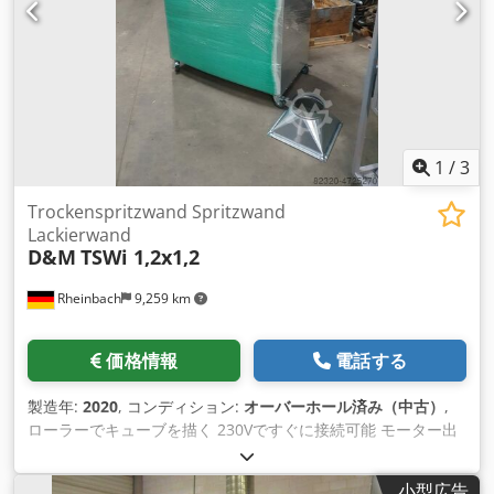
への移行: 150,- EUR net ペイントストップフィルターマットタ
ーミナルストリップ150,- EURネット ヒンジ付きサイドバッフ
ルプレート: 590,- EUR net Dcodpfjfr T Eqox Akiek 写真は異な
る場合があります。 我々はまた、供給空気システム、熱交換
器、供給空気の天井、配管などを備えた完全な噴霧室を提供す
ることができます。 お問い合わせください。
1
/
3
Trockenspritzwand Spritzwand
Lackierwand
D&M
TSWi 1,2x1,2
Rheinbach
9,259 km
価格情報
電話する
製造年:
2020
, コンディション:
オーバーホール済み（中古）
,
ローラーでキューブを描く 230Vですぐに接続可能 モーター出
力：1.1 kW 吐出量: 2.500 m³/h 寸法1200 x 1200 mm W X H
ホース接続口（背面・底面）：250 mm ペーパーフィルターと
小型広告