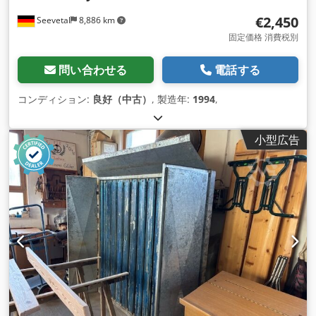
€2,450
Seevetal
8,886 km
固定価格 消費税別
問い合わせる
電話する
コンディション:
良好（中古）
, 製造年:
1994
,
小型広告