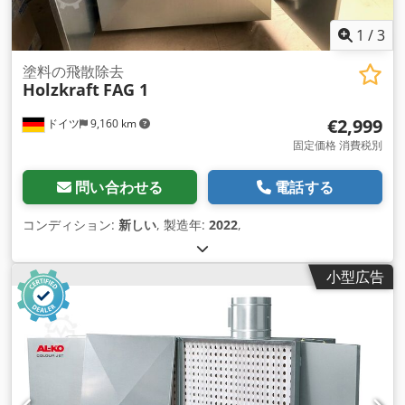
1
/
3
塗料の飛散除去
Holzkraft
FAG 1
€2,999
ドイツ
9,160 km
固定価格 消費税別
問い合わせる
電話する
コンディション:
新しい
, 製造年:
2022
,
小型広告