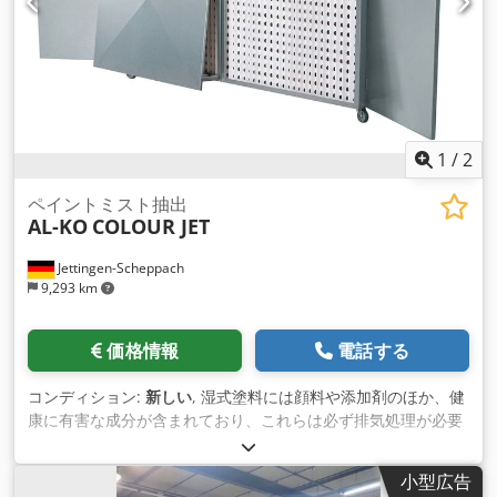
1
/
2
ペイントミスト抽出
AL-KO
COLOUR JET
Jettingen-Scheppach
9,293 km
価格情報
電話する
コンディション:
新しい
, 湿式塗料には顔料や添加剤のほか、健
康に有害な成分が含まれており、これらは必ず排気処理が必要
です。AL-KO COLOUR JET 吸引装置はこの用途に最適なソリュ
ーションで、4段階の出力バリエーションにより常に十分な余
小型広告
裕を確保します。 COLOUR JET シリーズの機器は、工芸・産