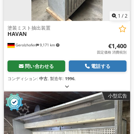
きます。 お問い合わせください。
1
/
2
塗装ミスト抽出装置
HAVAN
€1,400
Gerolzhofen
9,171 km
固定価格 消費税別
問い合わせる
電話する
コンディション:
中古
, 製造年:
1996
,
小型広告