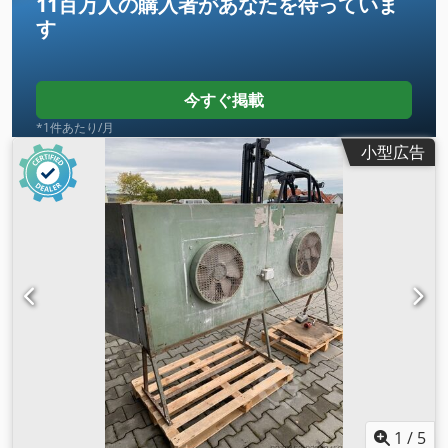
11百万人の購入者
があなたを待っていま
す
今すぐ掲載
*1件あたり/月
小型広告
1
/
5