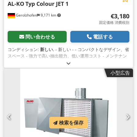
AL-KO
Typ Colour JET 1
€3,180
Gerolzhofen
9,171 km
固定価格 消費税別
問い合わせる
電話する
コンディション:
新しい
, - 新しい - - コンパクトなデザイン、省
スペース - 強力で高い抽出能力、低い運用コスト - メンテナン
スが簡単で、フィルター寿命が長い - 汎用性の高い、さまざま
なアクセサリ - 高い柔軟性 - モバイルデザイン - フロントパネ
小型広告
ルシステムによる抽出技術 - 携帯 Dsdpfx Akjv Svcyjisck 技術
データ: - インテークマニホールド 1000x1000 mm - モーター
定格出力1.5kW、3.4A、3相、400V/50Hz/1410min-1 - 流量
4600 m³/h - 使用可能な負圧500Pa - フィルター面積 1.0 m² -
フィルタークリーニングなし - フィルター材 緑（1個） - フィ
ルター負荷 4600 m³/m²/h - 残留ダスト含有量最大分離効率約
97% - 自動制御なし - 電気接続: 1段スイッチ、1極電源プラグ
付き+5m接続ケーブル、顧客提供の10Aヒューズ、 - 圧縮空気
検索を保存
供給なし - 最大音圧レベル 72 dB(A) + 測定不確かさ 4 dB DIN
EN ISO 11201 自由音場測定 - シャーシ 4 回転キャスター（サ