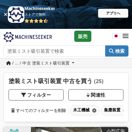
Machineseeker
アプリへ
ストアで無料
販売
検索
/ ... / 中古 塗装ミスト吸引装置
塗装ミスト吸引装置 中古を買う
(25)
フィルター
関連性
木工機械
集塵装置
すべてのフィルターを削除
小型広告