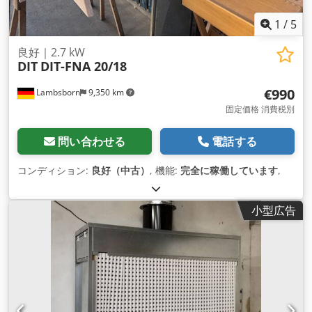
1
/
5
良好｜2.7 kW
DIT
DIT-FNA 20/18
€990
Lambsborn
9,350 km
固定価格 消費税別
問い合わせる
電話する
コンディション:
良好（中古）
, 機能:
完全に稼働しています
,
小型広告