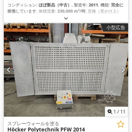
コンディション:
ほぼ新品（中古）
, 製造年:
2011
, 機能:
完全に
稼働しています
, 体積流量:
230,000 m³/時
, 定格（見かけ上）
電力:
22 kVA（キロボルトアンペア）
,
小型広告
1
/
11
スプレーウォールを塗る
Höcker Polytechnik
PFW 2014