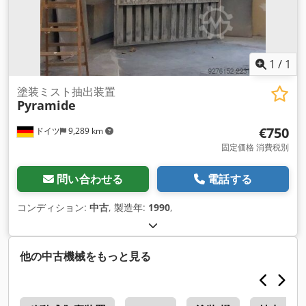
1
/
1
塗装ミスト抽出装置
Pyramide
€750
ドイツ
9,289 km
固定価格 消費税別
問い合わせる
電話する
コンディション:
中古
, 製造年:
1990
,
他の中古機械をもっと見る