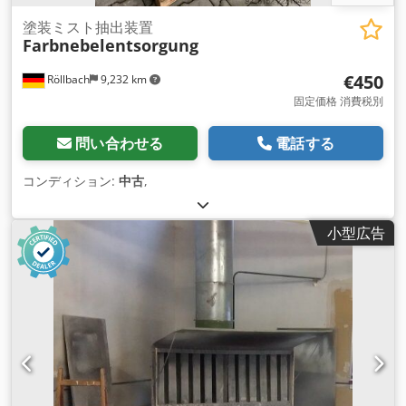
塗装ミスト抽出装置
Farbnebelentsorgung
€450
Röllbach
9,232 km
固定価格 消費税別
問い合わせる
電話する
コンディション:
中古
,
小型広告