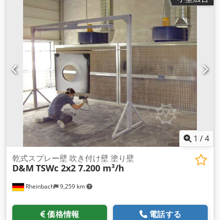
ペイントストップフィルターマットの二重濾過システム スプレ
ーブース ペイントミスト ドライスプレーウォール スプレーウ
ォール ペイントウォール Dsdpfx Asfuhu Askijck
1
/
4
乾式スプレー壁 吹き付け壁 塗り壁
D&M
TSWc 2x2 7.200 m³/h
Rheinbach
9,259 km
価格情報
電話する