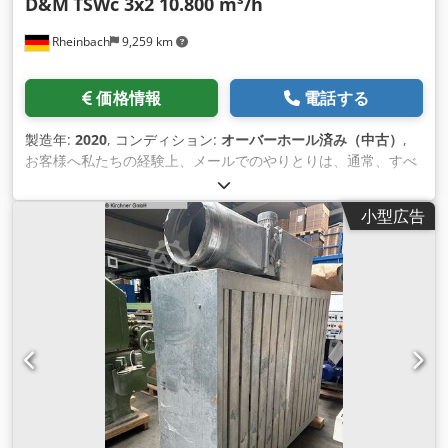
D&M
TSWc 3x2 10.800 m³/h
Rheinbach
9,259 km
価格情報
電話する
製造年:
2020
, コンディション:
オーバーホール済み（中古）
,
お客様へ私たちの経験上、メールでのやりとりは、通常、すべ
てのことを不必要に引き延ばしてしまうことがわかっていま
す。 私たちはあなたを迅速に助けたいと思っていますが、3日
小型広告
もメールを書いて往復するよりも、電話で3分を費やした方が
良いでしょう。 T.S.W.C. 30.20 ドライバルクヘッド 寸法3000
x 2000 mm 幅 x 高さ 高さの+ファン 空気容量：10.800 m³ / h
モーター：2,20 kW防爆 排気管。500 Ø mm 奥行き：900mm
二重ろ過: ペーパー フィルター + ろ過 ペイントストップフィル
ターマットオーバー ターミナルストリップ (+180,- EUR net) オ
プション/追加価格のための。 Dcodpfxjfn Ndde Akiok ペイン
トストップフィルターマット端子帯.180,- EURネット ヒンジ付
きサイドバッフルプレート: 590,- EUR net 写真は異なる場合が
あります。 我々はまた、供給空気システム、熱交換器、供給空
気の天井、配管などを備えた完全な噴霧室を提供することがで