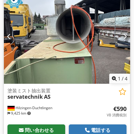
1
/
4
塗装ミスト抽出装置
servatechnik
AS
€590
Hilzingen-Duchtlingen
9,425 km
VB 消費税別
問い合わせる
電話する