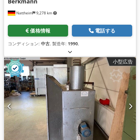
Berkmann
Nattheim
9,278 km
価格情報
電話する
コンディション:
中古
, 製造年:
1990
,
小型広告