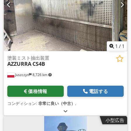
1
/
1
塗装ミスト抽出装置
AZZURRA
CS4B
Juszczyn
8,726 km
価格情報
電話する
コンディション:
非常に良い（中古）
,
小型広告