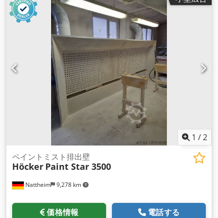
1
/
2
ペイントミスト排出壁
Höcker
Paint Star 3500
Nattheim
9,278 km
価格情報
電話する