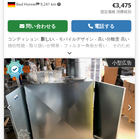
€3,475
Bad Honnef
9,241 km
固定価格 消費税別
問い合わせる
電話する
コンディション:
新しい
, - モバイルデザイン - 高い分離度 高い
抽出性能 - 取り扱いが簡単 - フィルター寿命が長い、 そのため
ダウンタイムが少ない - 抽出技術により柔軟性が向上 フロント
プレートシステム - ATEXゾーン2対応 ----- 技術データ 吐出空
小型広告
気流量：4,600 m³/h、 使用圧力：500 Pa プレフィルターおよ
びファインフィルター付きフィルター面積：1 m²、 接続口径：
300 mm モーター 400 V：1.5 kW、 モーター回転数：1,410
rpm Dedpou T Hrpjfx Akisck 寸法（LxWxH）オープン：1,897
x 1,405 x 1,144 mm、 寸法（LxWxH）閉：1,012 x 1,405 x
912 mm、 重量：175 kg + プラグとスロットルバルブ付き5m
ケーブル付き