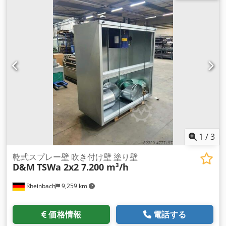
業・ワークショップの湿式塗装作業場での塗料ミストや溶剤の
吸引に最適化されています。フロントガイドプレー トにより、
塗料ミストの下部および側面吸気口での吸引が可能となり、塗
料由来の溶剤が沈降して床付近に集まる現象にも対応します。
同時に、 このガイドプレートはフィルター全体への均等な空気
分布を実現し、ろ過媒体の直接被曝も防ぎます。顔料粒子は広
範囲の交換フィルターで分離 され、清浄化された排気は配管ま
たはホースを通じて屋外に排出されます。 用途： - 工芸、産
業、ワークショップでの湿式塗装作業場 - ATEXゾーン2に該当
する塗装作業場 利点： - 高い吸引能力と効果的なフィルターシ
ステムによる清潔かつ安全な塗装作業場の実現 - モバイル仕様
で柔軟な利用が可能 - コストパフォーマンスに優れ、パワフル
な性能で多くのケースで密閉型塗装ブースの代替が可能
1
/
3
Dedpfewv T R Usx Akijck - 防爆環境（ATEXゾーン2）対応の認
証取得による高い安全性 - 幅広いオプションで個別対応が可能
乾式スプレー壁 吹き付け壁 塗り壁
D&M
TSWa 2x2 7.200 m³/h
Rheinbach
9,259 km
価格情報
電話する