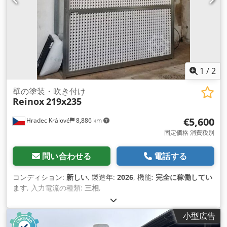
1
/
2
壁の塗装・吹き付け
Reinox
219x235
€5,600
Hradec Králové
8,886 km
固定価格 消費税別
問い合わせる
電話する
コンディション:
新しい
, 製造年:
2026
, 機能:
完全に稼働してい
ます
, 入力電流の種類:
三相
,
小型広告