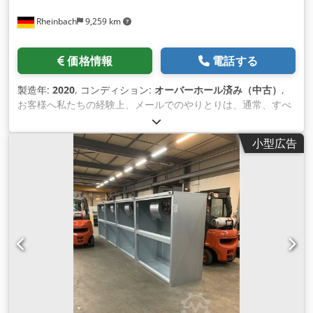
Rheinbach
9,259 km
価格情報
電話する
製造年:
2020
, コンディション:
オーバーホール済み（中古）
,
お客様へ私たちの経験上、メールでのやりとりは、通常、すべ
てのことを不必要に引き延ばしてしまうことがわかっていま
す。 私たちは迅速にお客様のお役にたちたいと思っています
小型広告
が、3日もメールを書いて往復するよりも、3分も電話をした方
が良いと思います。 TSWi 30.20 乾式スプラッシュウォール 寸
法3000 x 2000 mm 幅 x 高さ 扇風機は壁に内蔵されている 空
気容量：10.800 m³ / h モーター：2,20 kW防爆 排気管。500 Ø
mm 深さ：900mm 二重ろ過: ペーパー フィルター + ろ過 ペイ
ントストップフィルターマットオーバー ターミナルストリップ
(+180,- EUR net) オプション/追加価格のための。 角から丸へ
の移行: 150,- EUR net Djdefr T Emspfx Akiock ペイントスト
ップフィルターマットのターミナルストリップ。180,- EURネ
ット ヒンジ付きサイドバッフルプレート: 590,- EUR net 写真
は異なる場合があります。 我々はまた、供給空気システム、熱
交換器、供給空気の天井、配管などを備えた完全な噴霧室を提