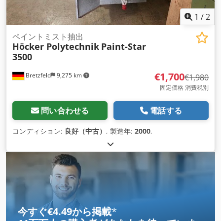
1
/
2
ペイントミスト抽出
Höcker Polytechnik
Paint-Star
3500
€1,700
Bretzfeld
9,275 km
€1,980
固定価格 消費税別
問い合わせる
電話する
コンディション:
良好（中古）
, 製造年:
2000
,
今すぐ€4.49から掲載
*