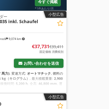
今すぐ掲載
*1件あたり/月
小型広告
ダー
035 inkl. Schaufel
rock
9,074 km
€37,731
€39,411
固定価格 消費税別
お問い合わせを送信
7 馬力)
, 変速方式:
オートマチック
, 燃料の
5 kg（キログラム）
, 最大積載重量:
2,900
, 稼働時間:
5,200 h
, 全高:
46,800 mm
, 運
小型広告
0