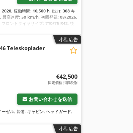
:
2020
, 稼働時間:
10,500 h
, 出力:
308 キ
, 最高速度:
50 km/h
, 初回登録:
08/2026
,
, フロントタイヤサイズ:
710/75 R42
, 後
／車両番号:
WCLT7830078300894
, 装備:
ローダー, 油圧, 照明, 追加ヘッドライト
,
小型広告
46 Teleskoplader
€42,500
固定価格 消費税別
お問い合わせを送信
ィーゼル
, 装備:
キャビン, ヘッドガード
,
小型広告