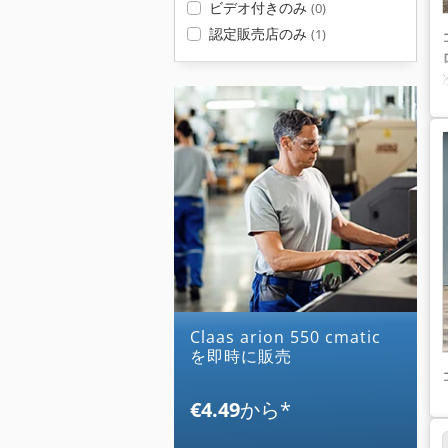
ビデオ付きのみ
(0)
認定販売店のみ
(1)
claas arion 550 cmatic
を即時に販売
€4.49
から
*