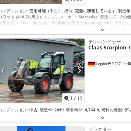
コンディション:
使用可能（中古）
, 機能:
完全に稼働しています
, 製造年
ロワット (418.76 馬力)
, エンジンメーカー:
Mercedes
, 変速方式:
その他
次回検査（TÜV）:
08/2026
, 色:
緑色
, 総重量:
18,000 kg（キログラム）
輪タイヤサイズ:
710/75 R42
, 全高:
3,941 mm
, 全長:
7,593 mm
, 機械
エアコン, キャビン, フロントPTO（パワーテイクオフ）, フロントエンド
テレハンドラー
Claas
Scorpion 7
Legden
9,217 km
1
/
12
コンディション:
中古
, 製造年:
2019
, 稼働時間:
4,764 h
, 燃料の種類:
デ
トラクター