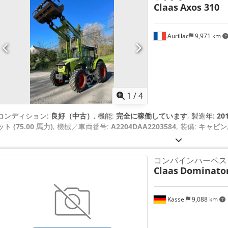
Claas
Axos 310
Aurillac
9,971 km
1
/
4
コンディション:
良好（中古）
, 機能:
完全に稼働しています
, 製造年:
20
ット (75.00 馬力)
, 機械／車両番号:
A2204DAA2203584
, 装備:
キャビン
コンバインハーベス
Claas
Dominator
Kassel
9,088 km