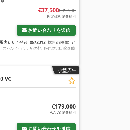
m
€37,500
€39,900
固定価格 消費税別
お問い合わせを送信
 馬力)
, 初回登録:
08/2013
, 燃料の種類:
デ
 サスペンション:
その他
, 座席数:
2
, 稼働時
小型広告
00 VC
€179,000
FCA VB 消費税別
お問い合わせを送信