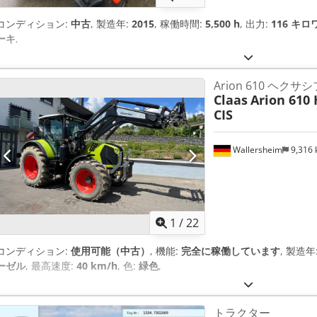
コンディション:
中古
, 製造年:
2015
, 稼働時間:
5,500 h
, 出力:
116 キロワ
ーキ
,
Arion 610 ヘクサ
Claas
Arion 610 
CIS
Wallersheim
9,316
1
/
22
コンディション:
使用可能（中古）
, 機能:
完全に稼働しています
, 製造年
ーゼル
, 最高速度:
40 km/h
, 色:
緑色
,
トラクター