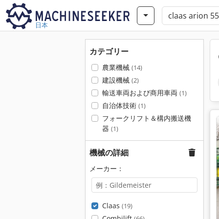
日本
カテゴリー
農業機械
(14)
建設機械
(2)
輸送車両および商用車両
(1)
自治体技術
(1)
フォークリフト＆構内搬送機
器
(1)
機械の詳細
メーカー：
Claas
(19)
Combilift
(66)