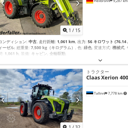
Heilbronn
9,287 k
1
/
15
コンディション:
中古
, 走行距離:
1,061 km
, 出力:
56 キロワット (76.14
ィーゼル
, 総重量:
7,500 kg（キログラム）
, 色:
緑色
, 変速方式:
機械式
,
間:
1,061 h
, 装備:
キャビン, 全輪駆動
,
トラクター
Claas
Xerion 40
Tallinn
7,778 km
1
/
32