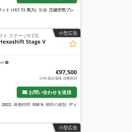
ット (157.72 馬力)
, 装備:
圧縮空気ブレ
小型広告
シフト ステージV CIS
Hexashift Stage V
 km
€97,500
EXW 固定価格 消費税別
お問い合わせを送信
:
2022
, 稼働時間:
930 h
, 燃料の種類:
ディ
小型広告