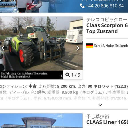
+44 20 806 810 84
テレスコピックロー
Claas
Scorpion 6
Top Zustand
Schloß Holte-Stukenb
1
/
9
コンディション:
中古
, 走行距離:
5,200 km
, 出力:
90 キロワット (122.3
種類:
ディーゼル
, 色:
緑色
, 総重量:
8,500 kg（キログラム）
, 空車重量:
kg（キログラム）
, 揚程:
6,150,000 mm
, 座席数:
1
, 初回登録:
01/2016
転席:
その他
, ホイールベース:
2,850 mm
,
干し草技術
CLAAS
Liner 165