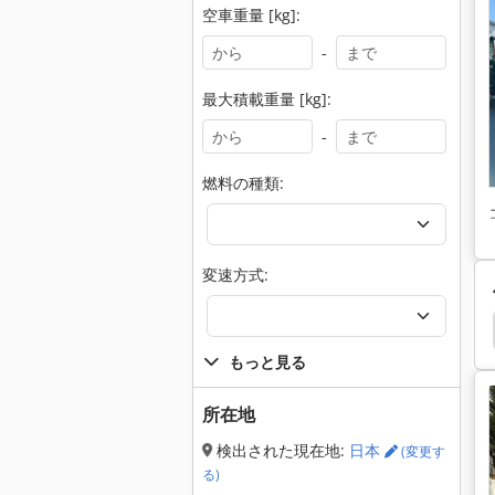
空車重量 [kg]:
-
最大積載重量 [kg]:
-
燃料の種類:
変速方式:
cp
Manitou Mt 835
Jcb 8025 Zts
Jcb 8018
もっと見る
所在地
検出された現在地:
日本
(変更す
る)