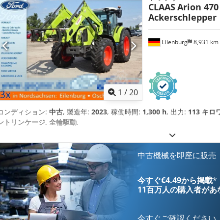
CLAAS
Arion 470
Ackerschlepper
Eilenburg
8,931 km
1
/
20
コンディション:
中古
, 製造年:
2023
, 稼働時間:
1,300 h
, 出力:
113 キロワ
ントリンケージ, 全輪駆動
,
中古機械を即座に販売
今すぐ€4.49から掲載
*
11百万人の購入者
があ
今すぐご確認ください