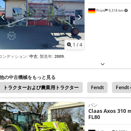
Prüm
9,318 km
1
/
4
コンディション:
中古
, 製造年:
2009
,
他の中古機械をもっと見る
トラクターおよび農業用トラクター
Fendt
Fendt 
バン
Claas
Axos 310 m
FL80